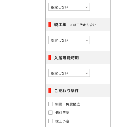
択
度
橋
/
で
に
〇
き
選
大
る
手
竣工年
択
※竣工予定も含む
町
駅
で
は
き
〇
最
日
る
本
大
エ
橋
入居可能時期
100
リ
件
ア
で
は
す。
最
こだわり条件
大
100
制震・免震構造
件
東
東
個別空調
で
京
京
都
す。
竣工予定
都