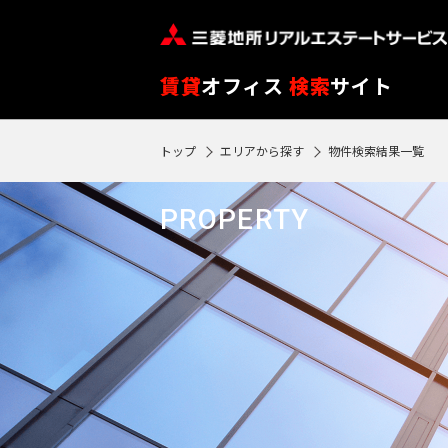
フ
※
リ
閲
ー
覧
路
エ
賃貸
オフィス
検索
サイト
ワ
履
線
リ
ー
歴
を
ア
トップ
エリアから探す
物件検索結果一覧
ド
SEARCH
0
は
ク
ク
エ
選
を
0
で
リ
リ
物件検索
リ
90
択
選
駅
PROPERTY
ア
ア
ア
検
再
日
す
択
再
検
索
フ
検
が
る
す
索
索
す
ロ
過
す
る
す
る
ア
る
ぎ
る
閲
る
東
覧
と
東
履
京
再検索する
神
自
歴
京
神
動
※