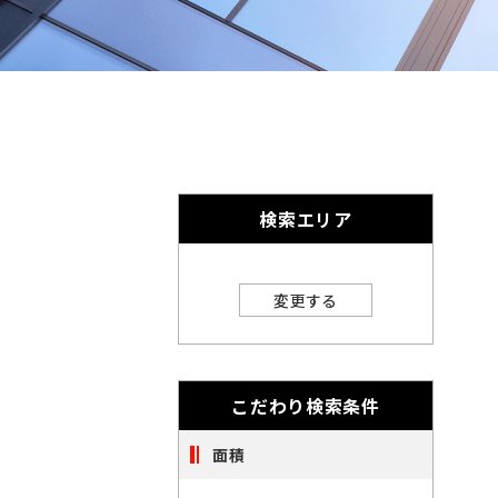
奈
千
英
的
奈
数
千
に
川
字
葉
埼
は
削
川
葉
埼
全
玉
角
除
で
玉
北
さ
入
力
北
れ
し
海
宮
検索エリア
ま
て
海
宮
く
す。
道
城
愛
だ
さ
道
城
愛
変更する
い。
知
大
※
知
大
キ
閉じる
阪
ー
福
ワ
こだわり検索条件
阪
福
ー
岡
ド
※
面積
検
岡
索
ご
※