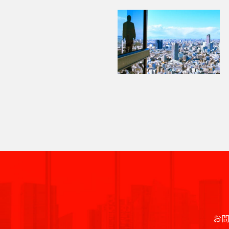
渋
品
豊
文
台
江
墨
目
大
中
世
町
立
八
東
東
千
中
港
新
他
線全
全
駅
ラ
駅
駅
全
全
駅
駅
駅
全
駅
線全
線
駅
谷
川
島
京
東
東
田
黒
田
野
田
田
川
王
京
京
代
央
区
宿
駅
駅
イ
駅
駅
駅
駅
全
大
府
町
立
八
東
東
日
区
区
区
区
区
区
区
区
区
区
谷
市
市
子
23
都
田
区
区
新
ン
駅
小
東
崎
中
田
東
新
川
王
京
府
京
日
暮
区
市
区
下
区
渋
大
池
白
上
豊
墨
目
大
中
町
立
八
橋
新
全
岩
京
駅
本
駅
京
日
駅
子
駅
中
駅
暮
東
里
そ
谷
崎
袋
山
野
洲
田
黒
田
野
世
田
川
八
武
大
重
宿
東
駅
駅
駅
町
駅
本
駅
本
里
京
駅
の
恵
八
昭
八
有
区
区
区
区
田
市
市
王
蔵
手
洲
道
上
東
小
東
有
新
西
恵
駅
橋
町
駅
駅
他
亀
神
比
王
新
島
丁
楽
三
谷
子
野
町
玄
大
池
石
上
明
京
橋
新
比
駅
駅
戸
田
寿
西
子
橋
駅
堀
町
上
新
河
区
市
北
市
坂
崎
袋
川
野
丸
橋
宿
東
西
寿
駅
駅
駅
国
駅
駅
馬
駅
駅
野
橋
島
区
三
の
桜
東
西
後
台
雲
日
新
北
駅
立
喰
駅
駅
駅
錦
御
渋
品
越
新
荒
鷹
内
丘
五
池
楽
東
本
橋
新
青
大
駅
町
糸
茶
谷
川
中
橋
御
品
北
川
市
町
反
袋
有
橋
宿
水
秋
海
浜
崎
駅
町
ノ
駅
立
駅
島
駅
徒
川
千
区
田
調
楽
南
南
道
葉
銀
松
四
駅
木
駅
水
川
錦
駅
町
駅
住
新
浜
足
布
町
平
西
池
原
座
町
谷
小
場
駅
駅
糸
駅
駅
両
宿
新
松
立
市
台
五
袋
内
日
根
日
芝
四
町
東
国
四
駅
木
町
秋
区
町
反
府
幸
駒
向
岸
本
谷
駅
陽
三
駅
ツ
場
駅
葉
田
葛
中
町
池
円
込
橋
坂
千
下
田
谷
新
駅
佐
原
お
飾
市
浅
袋
田
山
東
永
小
町
北
石
谷