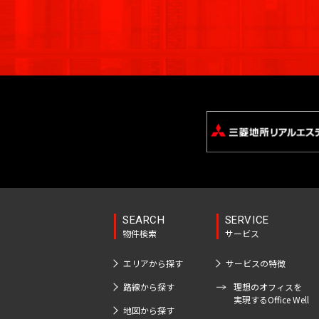
駅
小
賀
駅
港
区
草
駅
葛
町
町
品
多
田
伝
大
四
岩
大
柳
南
越
橋
新
西
駅
神
川
江
摩
町
馬
神
塚
板
谷
駅
塚
橋
中
高
駅
宿
臨
田
戸
市
町
南
南
橋
麹
三
高
南
音
浅
島
輪
駅
海
駅
川
品
そ
秋
駅
町
日
栄
輪
神
大
羽
草
公
亀
虎
区
川
の
葉
吉
本
町
ゲ
東
宮
塚
一
橋
園
関
戸
ノ
杉
他
原
祥
橋
ー
京
前
北
番
愛
高
駅
口
鳥
門
新
並
東
駅
寺
馬
ト
駅
品
町
住
東
田
越
本
砂
六
区
京
駅
喰
ウ
川
町
御
有
二
広
駒
本
都
町
ェ
新
板
茶
国
楽
東
番
荒
尾
込
木
下
イ
木
橋
日
ノ
立
町
大
町
木
恵
駅
本
場
元
区
本
水
駅
駅
井
町
三
比
郷
赤
橋
駅
品
SEARCH
SERVICE
勝
番
内
立
新
寿
坂
横
物件検索
サービス
湯
川
島
町
藤
水
川
橋
恵
山
島
駅
赤
町
道
駅
駅
南
四
エリアから探す
サービスの特徴
比
町
坂
橋
大
大
番
大
寿
豊
浜
路線から探す
理想のオフィスを
東
北
駅
崎
井
町
京
実現するOffice Well
西
田
松
日
青
地図から探す
駅
町