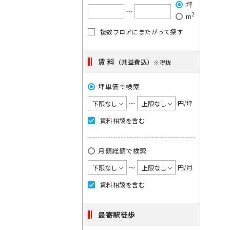
で
坪
希
ご
は
〜
2
m
望
単
希
一
の
複数フロアにまたがって探す
望
キ
駅
の
ー
を
ワ
エ
賃 料
（共益費込）
※税抜
ー
選
リ
ド
択
坪単価で検索
ア
で
検
し
を
〜
円/坪
索
て
選
し
賃料相談を含む
く
択
て
く
だ
し
だ
月額総額で検索
さ
て
さ
い。
い。
く
〜
円/月
×
1
だ
賃料相談を含む
大
度
さ
手
に
町
い。
最寄駅徒歩
日
選
1
本