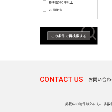
の
基準階500坪以上
賃
VR画像有
貸
オ
東
東
京
フ
京
都
ィ
都
ス
の
この条件で再検索する
を
賃
探
貸
す
オ
湘
フ
JR
ィ
南
総
京浜
東
中
横
総
武
ス
埼
新
横
八
京
武・
南
青
東
海
常
山
央
須
武
蔵
を
京
宿
浜
高
葉
中央
武
梅
北・
道
磐
手
探
東
本
賀
本
野
CONTACT US
お問い合わ
線
ラ
線
線
線
緩行
線
線
根岸
本
線
線
す
京
線
線
線
線
世
八
東
千
イ
線
線
線
品
豊
文
江
墨
目
中
町
23
渋
台
大
立
中
新
総
中
埼
湘
南
横
横
総
青
八
京
武
山
京浜
東
常
田
王
京
港
代
ン
川
島
京
東
田
黒
野
田
区
谷
東
田
川
央
宿
武・
央
京
南
武
浜
須
武
梅
高
葉
蔵
手
東
海
磐
谷
子
都
区
田
区
区
区
区
区
区
区
市
そ
区
区
区
市
区
区
掲載中の物件以外にも、多数
中央
本
線
新
線
線
賀
本
線
線
線
野
線
北・
道
線
区
市
下
区
の
緩行
線
全
宿
全
全
線
線
全
全
全
線
全
根岸
本
全