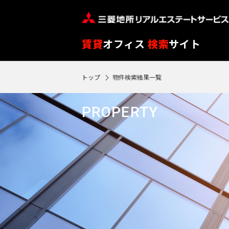
フ
※
リ
閲
ー
覧
路
エ
賃貸
オフィス
検索
サイト
ワ
履
線
リ
ー
歴
を
ア
トップ
物件検索結果一覧
ド
SEARCH
0
は
ク
ク
エ
選
を
0
で
リ
リ
物件検索
リ
90
択
選
駅
PROPERTY
ア
ア
ア
検
再
日
す
択
再
検
索
フ
検
が
る
す
索
索
す
ロ
過
す
る
す
る
ア
る
ぎ
る
閲
る
東
覧
と
東
履
京
再検索する
神
自
歴
京
神
動
※