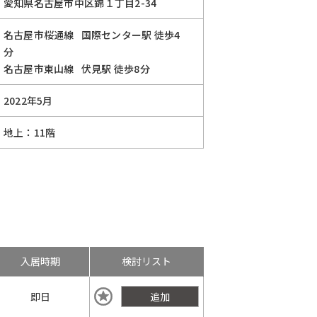
愛知県名古屋市中区錦１丁目2-34
名古屋市桜通線
国際センター駅
徒歩4
分
名古屋市東山線
伏見駅
徒歩8分
2022年5月
地上：11階
入居時期
検討リスト
即日
追加