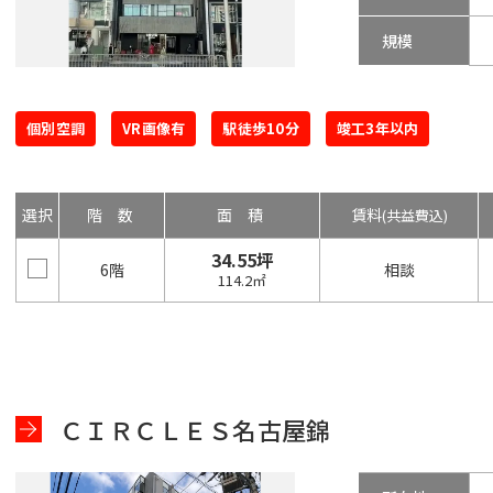
規模
個別空調
VR画像有
駅徒歩10分
竣工3年以内
選択
階数
面積
賃料
(共益費込)
34.55坪
6階
相談
114.2㎡
ＣＩＲＣＬＥＳ名古屋錦