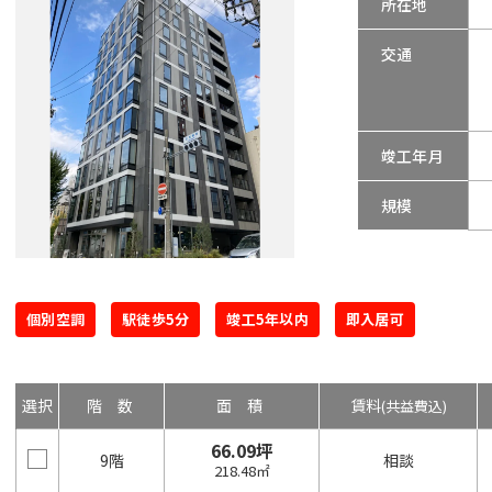
所在地
交通
竣工年月
規模
個別空調
駅徒歩5分
竣工5年以内
即入居可
選択
階数
面積
賃料
(共益費込)
66.09坪
9階
相談
218.48㎡