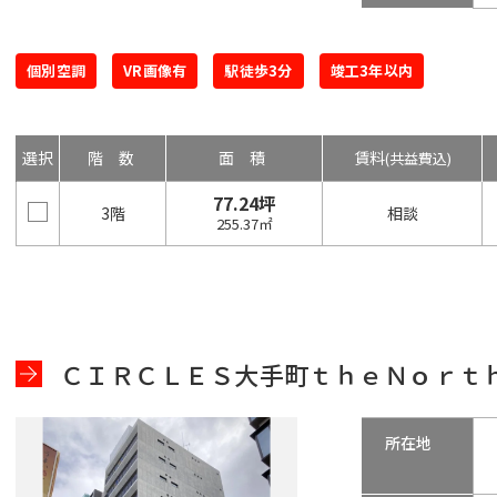
個別空調
VR画像有
駅徒歩3分
竣工3年以内
選択
階数
面積
賃料
(共益費込)
77.24坪
3階
相談
255.37㎡
ＣＩＲＣＬＥＳ大手町ｔｈｅＮｏｒｔ
所在地