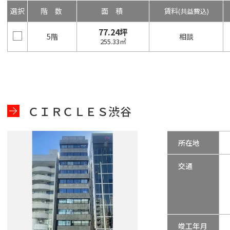
選択
階数
面積
賃料
(共益費込)
77.24坪
5階
相談
255.33㎡
ＣＩＲＣＬＥＳ渋谷
所在地
交通
竣工年月