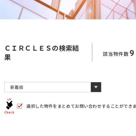
ＣＩＲＣＬＥＳの検索結
9
該当物件数
果
選択した物件をまとめて
お問い合わせすることができ
Check