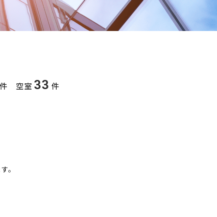
33
件 空室
件
ます。