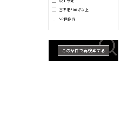
竣工予定
の
賃
基準階500坪以上
貸
VR画像有
オ
東
東
京
フ
京
都
ィ
都
ス
の
を
賃
この条件で再検索する
探
貸
す
オ
湘
フ
JR
ィ
南
総
京浜
東
中
横
総
武
ス
埼
新
横
八
京
武・
南
青
東
海
常
山
央
須
武
蔵
を
京
宿
浜
高
葉
中央
武
梅
北・
道
磐
手
探
東
本
賀
本
野
線
ラ
線
線
線
緩行
線
線
根岸
本
線
線
す
京
線
線
線
線
世
八
東
千
イ
線
線
線
品
豊
文
江
墨
目
中
町
23
渋
台
大
立
中
新
総
中
埼
湘
南
横
横
総
青
八
京
武
山
京浜
東
常
田
王
京
港
代
ン
川
島
京
東
田
黒
野
田
区
谷
東
田
川
央
宿
武・
央
京
南
武
浜
須
武
梅
高
葉
蔵
手
東
海
磐
谷
子
都
区
田
区
区
区
区
区
区
区
市
そ
区
区
区
市
区
区
中央
本
線
新
線
線
賀
本
線
線
線
野
線
北・
道
線
区
市
下
区
の
緩行
線
全
宿
全
全
線
線
全
全
全
線
全
根岸
本
全