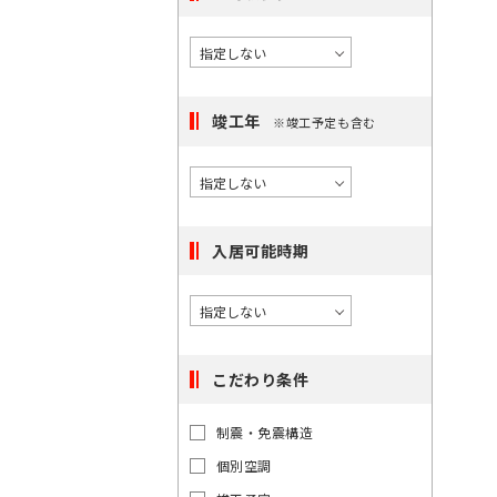
択
度
橋
/
で
に
〇
き
選
大
る
手
択
町
駅
竣工年
※竣工予定も含む
で
は
き
〇
最
日
る
本
大
エ
橋
100
リ
入居可能時期
件
ア
で
は
す。
最
大
こだわり条件
100
件
東
東
制震・免震構造
で
京
京
都
個別空調
す。
都