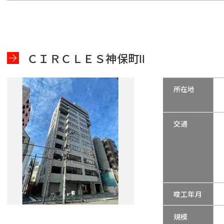
ＣＩＲＣＬＥＳ神保町Ⅱ
所在地
交通
竣工年月
規模