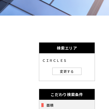
奈
千
英
的
奈
数
千
に
川
字
葉
埼
は
削
川
葉
埼
全
玉
角
除
で
玉
北
さ
入
力
北
れ
し
海
宮
検索エリア
ま
て
海
宮
く
す。
道
城
愛
だ
ＣＩＲＣＬＥＳ
さ
道
城
愛
い。
知
大
変更する
※
知
大
キ
閉じる
阪
ー
福
ワ
阪
福
ー
岡
こだわり検索条件
ド
※
検
岡
索
面積
ご
※