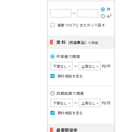
で
希
ご
は
坪
望
単
希
〜
2
m
一
の
望
キ
複数フロアにまたがって探す
駅
の
ー
を
ワ
エ
ー
選
賃 料
リ
（共益費込）
※税抜
ド
択
ア
で
検
坪単価で検索
し
を
索
て
選
〜
円/坪
し
く
択
て
賃料相談を含む
く
だ
し
だ
さ
て
さ
月額総額で検索
い。
い。
く
×
1
〜
円/月
だ
大
度
さ
手
賃料相談を含む
に
町
い。
日
選
1
本
最寄駅徒歩