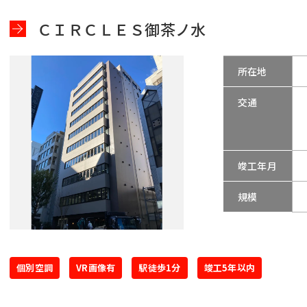
ＣＩＲＣＬＥＳ御茶ノ水
所在地
交通
竣工年月
規模
個別空調
VR画像有
駅徒歩1分
竣工5年以内