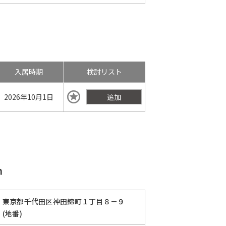
入居時期
検討リスト
2026年
10月1日
追加
ｈ
東京都千代田区神田錦町１丁目８－９
(地番)