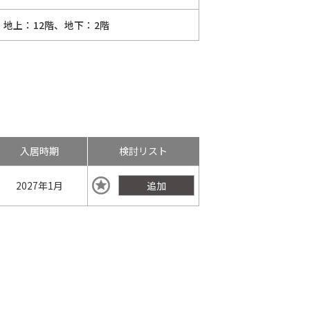
地上：12階、地下：2階
入居時期
検討リスト
2027年
1月
追加