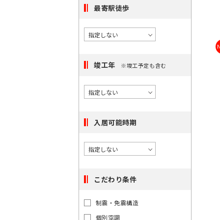
択
度
橋
最寄駅徒歩
/
で
に
〇
き
選
大
る
手
択
町
駅
で
竣工年
は
※竣工予定も含む
き
〇
最
日
る
本
大
エ
橋
100
リ
件
ア
入居可能時期
で
は
す。
最
大
100
こだわり条件
件
東
東
で
京
京
制震・免震構造
都
す。
都
個別空調