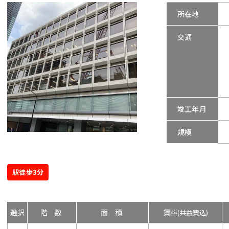
所在地
交通
竣工年月
規模
駅徒歩3分
選択
階数
面積
賃料
(共益費込)