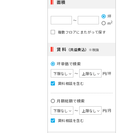
で
面積
希
ご
は
望
単
希
坪
一
の
望
〜
2
キ
m
駅
の
ー
複数フロアにまたがって探す
を
ワ
エ
ー
選
リ
ド
賃 料
択
（共益費込）
※税抜
ア
で
検
し
を
索
坪単価で検索
て
選
し
く
〜
円/坪
択
て
く
だ
し
賃料相談を含む
だ
さ
て
さ
い。
い。
く
月額総額で検索
×
1
だ
大
〜
円/月
度
さ
手
に
町
い。
賃料相談を含む
日
選
1
本