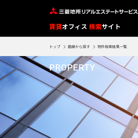
フ
※
リ
閲
ー
覧
路
エ
賃貸
オフィス
検索
サイト
ワ
履
線
リ
ー
歴
を
ア
トップ
路線から探す
物件検索結果一覧
ド
SEARCH
0
は
ク
ク
エ
選
を
14
で
リ
リ
物件検索
リ
90
択
選
駅
PROPERTY
ア
ア
ア
検
再
日
す
択
再
検
索
フ
検
が
る
す
索
索
す
ロ
過
す
る
す
る
ア
る
ぎ
る
閲
る
東
覧
と
東
履
京
再検索する
神
自
歴
京
神
動
※