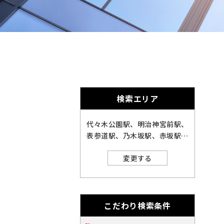
奈
千
英
的
奈
数
千
に
川
字
葉
埼
は
削
川
葉
埼
全
玉
角
除
で
玉
北
さ
入
力
北
れ
し
海
宮
検索エリア
ま
て
海
宮
く
す。
道
城
愛
だ
代々木公園駅、明治神宮前駅、
さ
道
城
愛
表参道駅、乃木坂駅、赤坂駅、
い。
知
大
国会議事堂前駅、霞ケ関駅、日
※
知
変更する
大
キ
比谷駅、二重橋前駅、大手町
閉じる
阪
ー
福
駅、新御茶ノ水駅、湯島駅、町
ワ
屋駅、北千住駅
阪
福
ー
岡
ド
※
こだわり検索条件
検
岡
索
ご
※