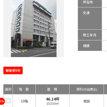
所在地
交通
竣工年月
規模
駅徒歩5分
選択
階数
面積
賃料
(共益費込)
46.14坪
10階
相談
NEW
152.53㎡