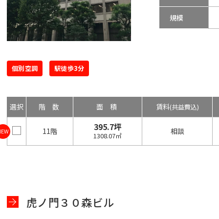
規模
個別空調
駅徒歩3分
選択
階数
面積
賃料
(共益費込)
395.7坪
11階
相談
NEW
1308.07㎡
虎ノ門３０森ビル