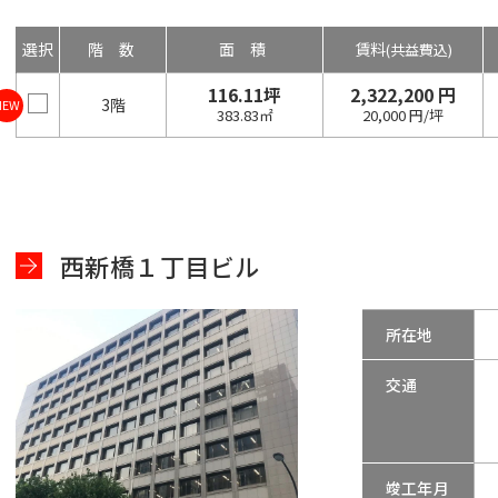
選択
階数
面積
賃料
(共益費込)
116.11坪
2,322,200 円
3階
NEW
383.83㎡
20,000 円/坪
西新橋１丁目ビル
所在地
交通
竣工年月