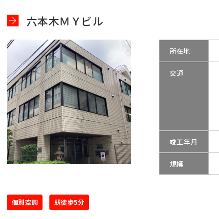
六本木ＭＹビル
所在地
交通
竣工年月
規模
個別空調
駅徒歩5分