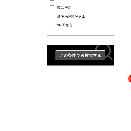
の
賃
竣工予定
貸
基準階500坪以上
オ
東
東
京
VR画像有
フ
京
都
ィ
都
ス
の
を
賃
探
貸
この条件で再検索する
す
オ
湘
フ
JR
ィ
南
総
京浜
東
中
横
総
武
ス
埼
新
横
八
京
武・
南
青
東
海
常
山
央
須
武
蔵
を
京
宿
浜
高
葉
中央
武
梅
北・
道
磐
手
探
東
本
賀
本
野
線
ラ
線
線
線
緩行
線
線
根岸
本
線
線
す
京
線
線
線
線
世
八
東
千
イ
線
線
線
品
豊
文
江
墨
目
中
町
23
渋
台
大
立
中
新
総
中
埼
湘
南
横
横
総
青
八
京
武
山
京浜
東
常
田
王
京
港
代
ン
川
島
京
東
田
黒
野
田
区
谷
東
田
川
央
宿
武・
央
京
南
武
浜
須
武
梅
高
葉
蔵
手
東
海
磐
谷
子
都
区
田
区
区
区
区
区
区
区
市
そ
区
区
区
市
区
区
中央
本
線
新
線
線
賀
本
線
線
線
野
線
北・
道
線
区
市
下
区
の
緩行
線
全
宿
全
全
線
線
全
全
全
線
全
根岸
本
全