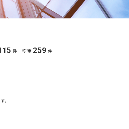
115
259
件 空室
件
ます。