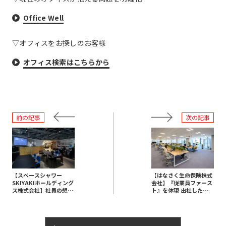
Office Well
▽オフィスをお探しのお客様
オフィス検索はこちらから
前の記事
次の記事
【スペースシャワー
【はなさく生命保険株式
SKIYAKIホールディング
会社】『従業員ファース
ス株式会社】社員の想い
ト』を体現 出社したくな
がクロスし、顧客との交
るオフィス
流拠点となるオープン型
オフィス