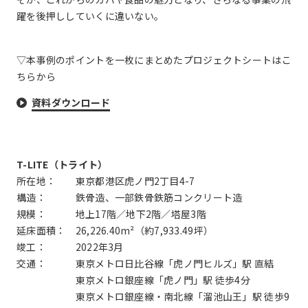
躍を後押ししていくに違いない。
▽本事例のポイントを一枚にまとめたプロジェクトシートはこ
ちらから
資料ダウンロード
T-LITE（トライト）
所在地： 東京都港区虎ノ門2丁目4-7
構造： 鉄骨造、一部鉄骨鉄筋コンクリート造
規模： 地上17階／地下2階／塔屋3階
延床面積： 26,226.40m²（約7,933.49坪）
竣工： 2022年3月
交通： 東京メトロ日比谷線「虎ノ門ヒルズ」駅 直結
東京メトロ銀座線「虎ノ門」駅 徒歩4分
東京メトロ銀座線・南北線「溜池山王」駅 徒歩9