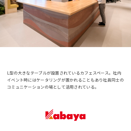
と
自
動
的
に
削
除
さ
れ
ま
す。
L型の大きなテーブルが設置されているカフェスペース。社内
イベント時にはケータリングが置かれることもあり社員同士の
閉じる
コミュニケーションの場として活用されている。