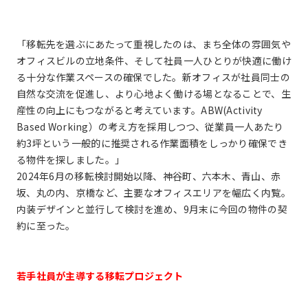
「移転先を選ぶにあたって重視したのは、まち全体の雰囲気や
オフィスビルの立地条件、そして社員一人ひとりが快適に働け
る十分な作業スペースの確保でした。新オフィスが社員同士の
自然な交流を促進し、より心地よく働ける場となることで、生
産性の向上にもつながると考えています。ABW(Activity
Based Working）の考え方を採用しつつ、従業員一人あたり
約3坪という一般的に推奨される作業面積をしっかり確保でき
る物件を探しました。」
2024年6月の移転検討開始以降、神谷町、六本木、青山、赤
坂、丸の内、京橋など、主要なオフィスエリアを幅広く内覧。
内装デザインと並行して検討を進め、9月末に今回の物件の契
約に至った。
若手社員が主導する移転プロジェクト