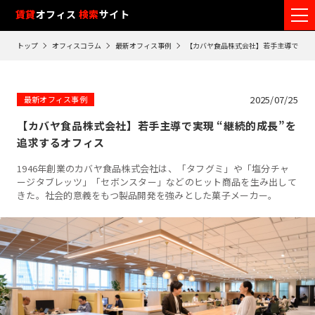
フ
賃貸
オフィス
検索
サイト
ロ
トップ
オフィスコラム
最新オフィス事例
【カバヤ食品株式会社】若手主導で実現 
ア
閲
覧
2025/07/25
最新オフィス事例
履
【カバヤ食品株式会社】若手主導で実現 “継続的成長”を
歴
追求するオフィス
※
1946年創業のカバヤ食品株式会社は、「タフグミ」や「塩分チャ
閲
ージタブレッツ」「セボンスター」などのヒット商品を生み出して
覧
きた。社会的意義をもつ製品開発を強みとした菓子メーカー。
履
歴
は
90
日
が
過
ぎ
る