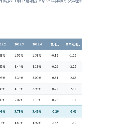
末日時点で「即日入居可能」となっている区画のみの空室率
25.2
2025.3
2025.4
前月比
前年同月比
69%
1.53%
1.39%
-0.15
-1.26
69%
4.44%
4.15%
-0.29
-2.22
28%
5.34%
5.00%
-0.34
-2.66
83%
4.18%
3.93%
-0.25
-2.35
03%
2.02%
1.79%
-0.23
-1.81
97%
3.71%
3.45%
-0.26
-2.01
74%
4.60%
4.92%
0.32
-1.42