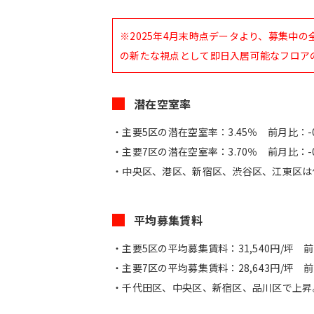
的
に
※2025年4月末時点データより、募集中
削
の新たな視点として即日入居可能なフロア
除
さ
潜在空室率
れ
・主要5区の潜在空室率：3.45％ 前月比：-0.
ま
・主要7区の潜在空室率：3.70％ 前月比：-0.
す。
・中央区、港区、新宿区、渋谷区、江東区は
平均募集賃料
閉じる
・主要5区の平均募集賃料：31,540円/坪 前
・主要7区の平均募集賃料：28,643円/坪 前
・千代田区、中央区、新宿区、品川区で上昇