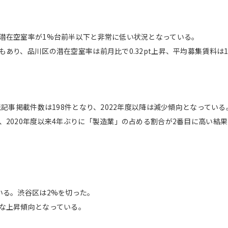
潜在空室率が1%台前半以下と非常に低い状況となっている。
り、品川区の潜在空室率は前月比で0.32pt上昇、平均募集賃料は1,
記事掲載件数は198件となり、2022年度以降は減少傾向となっている
2020年度以来4年ぶりに「製造業」の占める割合が2番目に高い結
いる。渋谷区は2%を切った。
な上昇傾向となっている。