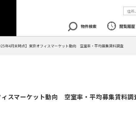
物件検索
閲覧履歴
025年4月末時点】東京オフィスマーケット動向 空室率・平均募集賃料調査
エリア
から探す
路線
から探す
地図
から探
オフィスマーケット動向 空室率・平均募集賃料調