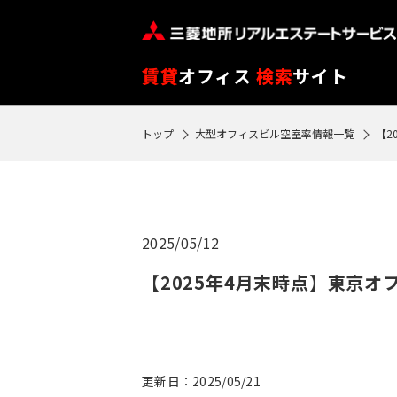
※
閲
覧
賃貸
オフィス
検索
サイト
履
歴
トップ
大型オフィスビル空室率情報一覧
【2
SEARCH
は
物件検索
90
日
フ
が
2025/05/12
ロ
過
ア
【2025年4月末時点】東京
ぎ
閲
る
覧
と
履
自
歴
更新日：2025/05/21
動