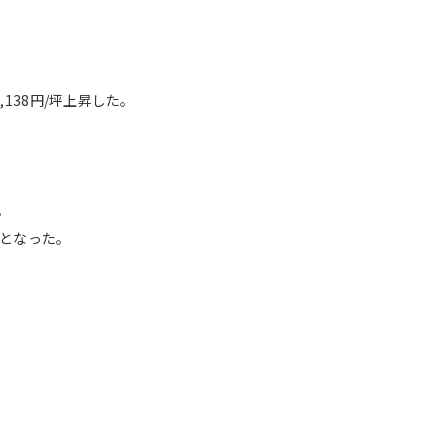
138円/坪上昇した。
。
果となった。