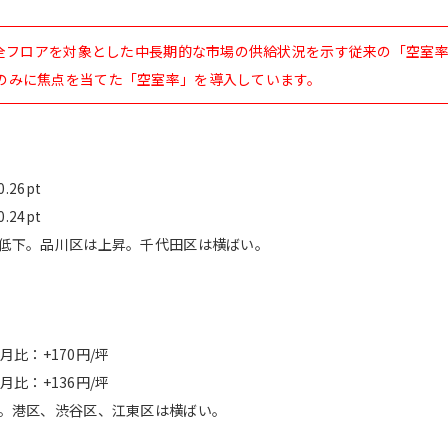
の全フロアを対象とした中長期的な市場の供給状況を示す従来の「空室
のみに焦点を当てた「空室率」を導入しています。
26pt
24pt
低下。品川区は上昇。千代田区は横ばい。
月比：+170円/坪
月比：+136円/坪
。港区、渋谷区、江東区は横ばい。