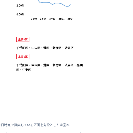
2.00%
0.00%
24/04
24/07
24/10
25/01
25/04
主要5区
千代田区・中央区・港区・新宿区・渋谷区
主要7区
千代田区・中央区・港区・新宿区・渋谷区・品川
区・江東区
末日時点で募集している区画を対象とした空室率