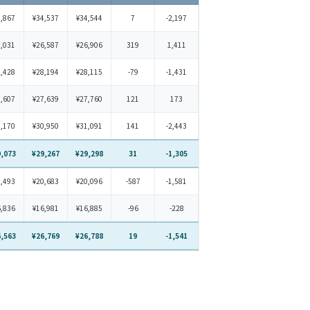
4,867
¥34,537
¥34,544
7
-2,197
4,031
¥26,587
¥26,906
319
1,411
8,428
¥28,194
¥28,115
-79
-1,431
7,607
¥27,639
¥27,760
121
173
0,170
¥30,950
¥31,091
141
-2,443
9,073
¥29,267
¥29,298
31
-1,305
0,493
¥20,683
¥20,096
-587
-1,581
6,836
¥16,981
¥16,885
-96
-228
6,563
¥26,769
¥26,788
19
-1,541