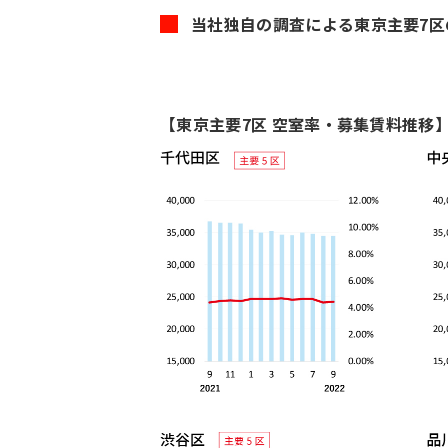
的
当社独自の調査による東京主要7区の
に
削
除
【東京主要7区 空室率・募集賃料推移
さ
れ
ま
す。
閉じる