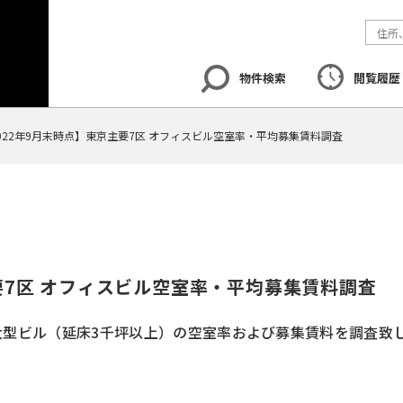
物件検索
閲覧履歴
022年9月末時点】東京主要7区 オフィスビル空室率・平均募集賃料調査
エリア
から探す
路線
から探す
地図
から探
要7区 オフィスビル空室率・平均募集賃料調査
要大型ビル（延床3千坪以上）の空室率および募集賃料を調査致