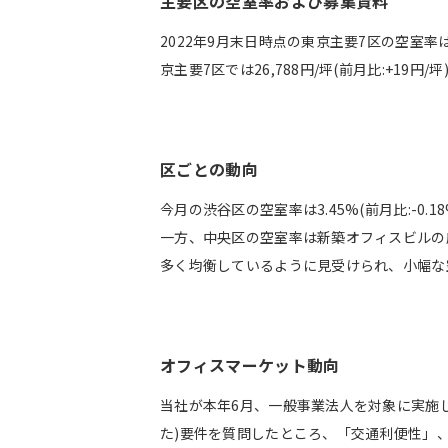
主要区の空室率および募集賃料
2022年9月末日時点の東京主要7区の空室率は7
京主要7区では26,788円/坪(前月比:+19円/
区ごとの動向
今月の渋谷区の空室率は3.45%(前月比:-
一方、中央区の空室率は新築オフィスビルの床供
多く均衡しているように見受けられ、小幅な
オフィスマーケット動向
当社が本年6月、一般事業法人を対象に実施
た)要件を質問したところ、「交通利便性」