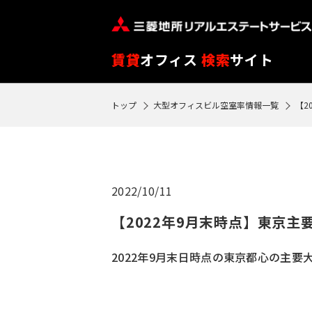
※
閲
覧
賃貸
オフィス
検索
サイト
履
歴
トップ
大型オフィスビル空室率情報一覧
【2
SEARCH
は
物件検索
90
日
フ
が
2022/10/11
ロ
過
ア
【2022年9月末時点】東京主
ぎ
閲
る
2022年9月末日時点の東京都心の主
覧
と
履
自
歴
動