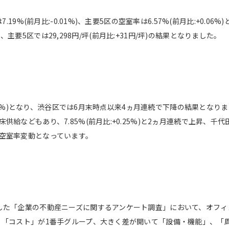
.19%(前月比:-0.01%)、主要5区の空室率は6.57%(前月比:+0.
坪)、主要5区では29,298円/坪(前月比:+31円/坪)の結果となりました。
0.18%)となり、渋谷区では6月末時点以来4ヵ月連続で下降の結果となり
給などもあり、7.85%(前月比:+0.25%)と2ヵ月連続で上昇、
空室率変動となっています。
した「企業の不動産ニーズに関するアンケート調査」において、オフィ
、「コスト」が1番手グループ、大きく差が開いて「設備・機能」、「