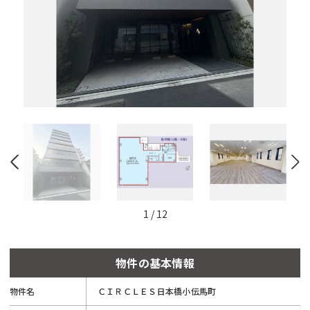
と
自
動
的
に
削
除
さ
れ
ま
す。
閉じる
1
/
12
物件の基本情報
物件名
ＣＩＲＣＬＥＳ日本橋小伝馬町