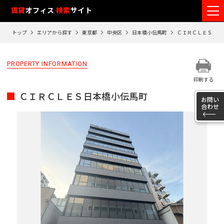
フ
賃貸
オフィス
検索
サイト
ロ
トップ
エリアから探す
東京都
中央区
日本橋小伝馬町
ＣＩＲＣＬＥＳ日本
ア
閲
PROPERTY INFORMATION
覧
印刷する
履
ＣＩＲＣＬＥＳ日本橋小伝馬町
歴
お問い
合わせ
※
閲
覧
履
歴
は
90
日
が
過
ぎ
る