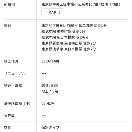
所在地
東京都
中央区
日本橋小伝馬町
107番地2他（地番）
MAP
交通
東京地下鉄日比谷線
小伝馬町駅
徒歩1分
総武本線
馬喰町駅
徒歩5分
総武本線
新日本橋駅
徒歩6分
東京都新宿線
馬喰横山駅
徒歩7分
東京都浅草線
東日本橋駅
徒歩7分
竣工年月
2026年4月
リニューアル
---
構造・規模
鉄骨(Ｓ造)
地上：8階
基準階面積
69.41坪
（坪）
天井高
---
空調
個別タイプ