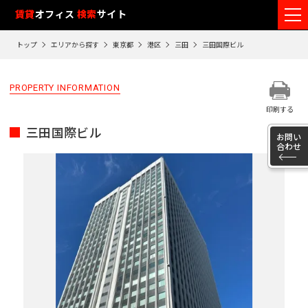
フ
賃貸
オフィス
検索
サイト
ロ
トップ
エリアから探す
東京都
港区
三田
三田国際ビル
ア
閲
PROPERTY INFORMATION
覧
印刷する
履
三田国際ビル
歴
お問い
合わせ
※
閲
覧
履
歴
は
90
日
が
過
ぎ
る