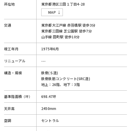
所在地
東京都
港区
三田
１丁目
4-28
MAP
交通
東京都大江戸線
赤羽橋駅
徒歩3分
東京都三田線
芝公園駅
徒歩7分
山手線
田町駅
徒歩10分
竣工年月
1975年6月
リニューアル
---
構造・規模
鉄骨(Ｓ造)
鉄骨鉄筋コンクリート(SRC造)
地上：26階、地下：3階
基準階面積
698.47坪
（坪）
天井高
2450mm
空調
セントラル