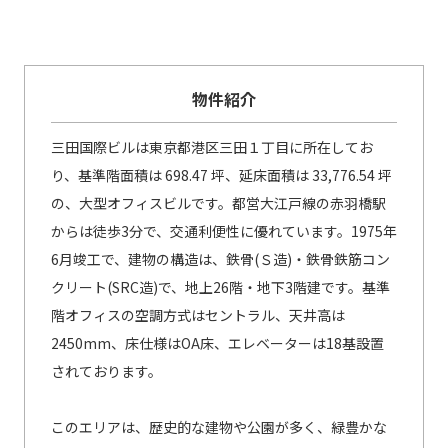
物件紹介
三田国際ビルは東京都港区三田１丁目に所在してお
り、基準階面積は 698.47 坪、延床面積は 33,776.54 坪
の、大型オフィスビルです。都営大江戸線の赤羽橋駅
からは徒歩3分で、交通利便性に優れています。1975年
6月竣工で、建物の構造は、鉄骨(Ｓ造)・鉄骨鉄筋コン
クリート(SRC造)で、地上26階・地下3階建です。基準
階オフィスの空調方式はセントラル、天井高は
2450mm、床仕様はOA床、エレベーターは18基設置
されております。
このエリアは、歴史的な建物や公園が多く、緑豊かな