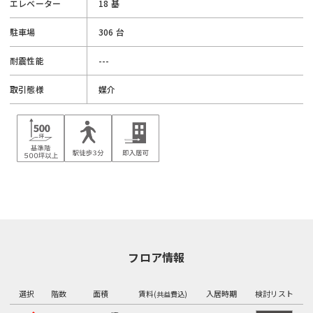
エレベーター
18 基
駐車場
306 台
耐震性能
---
取引態様
媒介
フロア情報
選択
階数
面積
賃料
入居時期
検討リスト
(共益費込)