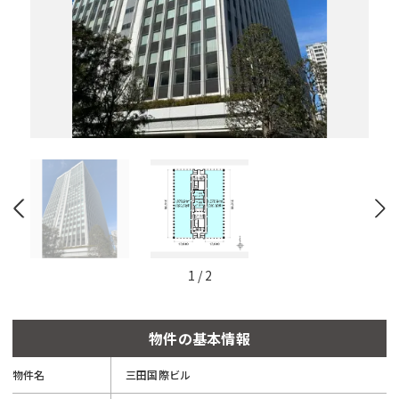
と
自
動
的
に
削
除
さ
れ
ま
す。
閉じる
1
/
2
物件の基本情報
物件名
三田国際ビル