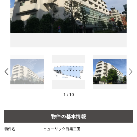
と
自
動
的
に
削
除
さ
れ
ま
す。
閉じる
1
/
10
物件の基本情報
物件名
ヒューリック目黒三田