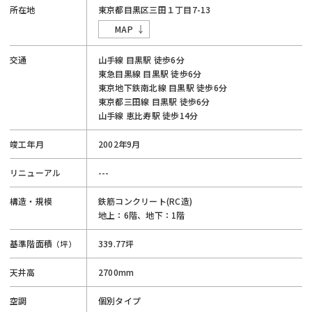
所在地
東京都
目黒区
三田１丁目
7-13
MAP
交通
山手線
目黒駅
徒歩6分
東急目黒線
目黒駅
徒歩6分
東京地下鉄南北線
目黒駅
徒歩6分
東京都三田線
目黒駅
徒歩6分
山手線
恵比寿駅
徒歩14分
竣工年月
2002年9月
リニューアル
---
構造・規模
鉄筋コンクリート(RC造)
地上：6階、地下：1階
基準階面積
339.77坪
（坪）
天井高
2700mm
空調
個別タイプ