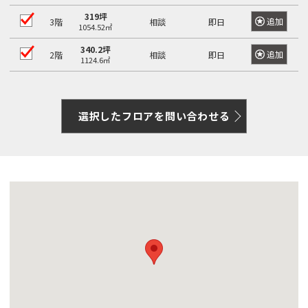
319坪
追加
3階
相談
即日
1054.52㎡
340.2坪
追加
2階
相談
即日
1124.6㎡
選択したフロアを問い合わせる