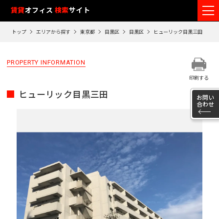
フ
賃貸
オフィス
検索
サイト
ロ
トップ
エリアから探す
東京都
目黒区
目黒区
ヒューリック目黒三田
ア
閲
PROPERTY INFORMATION
覧
印刷する
履
ヒューリック目黒三田
歴
お問い
合わせ
※
閲
覧
履
歴
は
90
日
が
過
ぎ
る