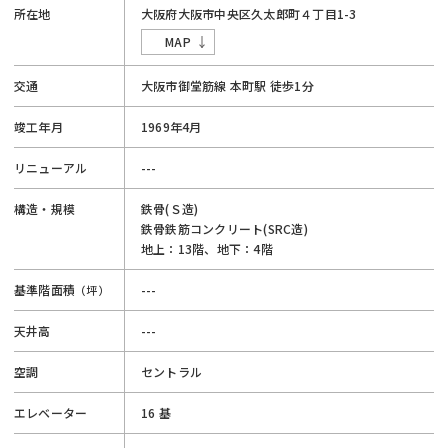
所在地
大阪府
大阪市
中央区
久太郎町４丁目
1-3
MAP
交通
大阪市御堂筋線
本町駅
徒歩1分
竣工年月
1969年4月
リニューアル
---
構造・規模
鉄骨(Ｓ造)
鉄骨鉄筋コンクリート(SRC造)
地上：13階、地下：4階
基準階面積
---
（坪）
天井高
---
空調
セントラル
エレベーター
16 基