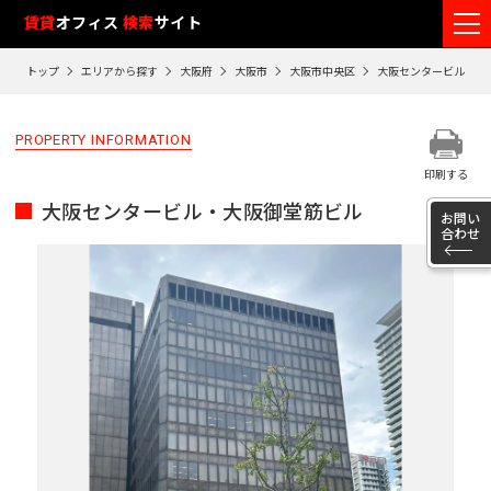
フ
賃貸
オフィス
検索
サイト
ロ
トップ
エリアから探す
大阪府
大阪市
大阪市中央区
大阪センタービル・大
ア
閲
PROPERTY INFORMATION
覧
印刷する
履
大阪センタービル・大阪御堂筋ビル
歴
お問い
合わせ
※
閲
覧
履
歴
は
90
日
が
過
ぎ
る