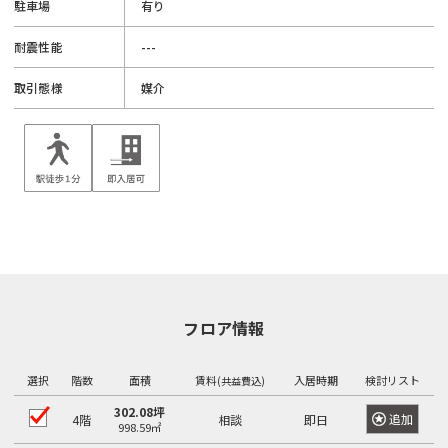
駐車場
有り
耐震性能
---
取引態様
媒介
フロア情報
選択
階数
面積
賃料
入居時期
検討リスト
(共益費込)
302.08坪
追加
4階
相談
即日
998.59㎡