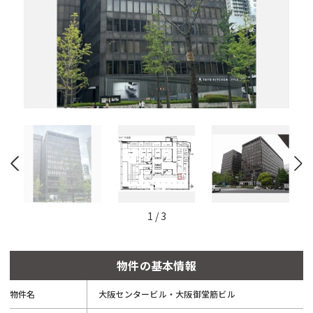
と
自
動
的
に
削
除
さ
れ
ま
す。
閉じる
1
/
3
物件の基本情報
物件名
大阪センタービル・大阪御堂筋ビル