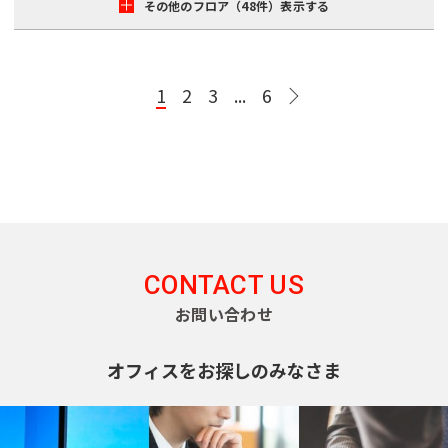
日
その他のフロア（48件）表示する
神
野
本
田
駅
橋
北
室
御
1
2
3
...
6
乗
町
徒
物
町
町
日
駅
本
神
橋
秋
田
本
葉
西
町
原
福
CONTACT US
駅
田
日
お問い合わせ
町
本
神
橋
田
神
小
オフィスをお探しのみなさま
駅
田
舟
美
町
倉