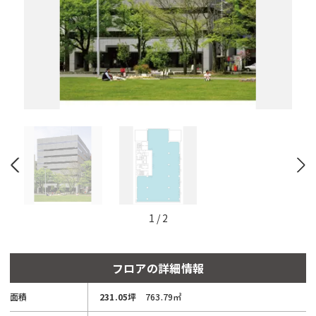
と
自
動
的
に
削
除
さ
れ
ま
す。
閉じる
1
/
2
フロアの詳細情報
面積
231.05坪
763.79㎡