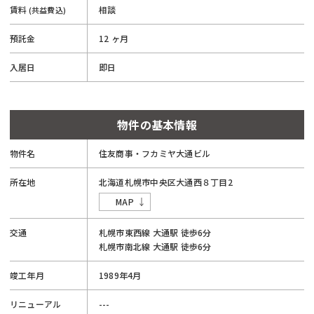
賃料
相談
(共益費込)
預託金
12 ヶ月
入居日
即日
物件の基本情報
物件名
住友商事・フカミヤ大通ビル
所在地
北海道
札幌市
中央区
大通西８丁目
2
MAP
交通
札幌市東西線
大通駅
徒歩6分
札幌市南北線
大通駅
徒歩6分
竣工年月
1989年4月
リニューアル
---