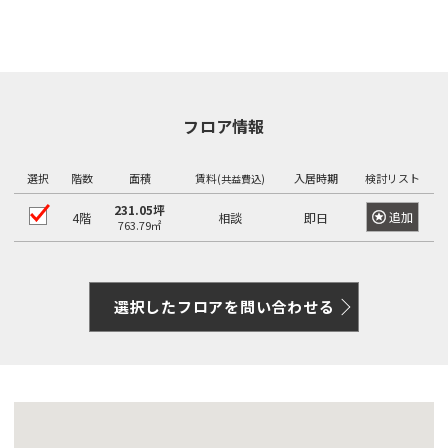
フロア情報
選択
階数
面積
賃料
入居時期
検討リスト
(共益費込)
231.05坪
追加
4階
相談
即日
763.79㎡
選択したフロアを問い合わせる