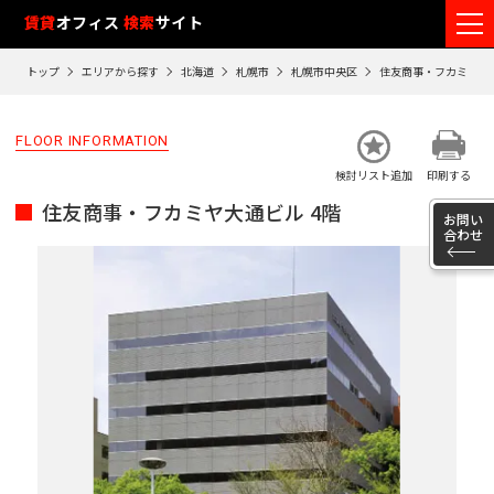
フ
賃貸
オフィス
検索
サイト
ロ
トップ
エリアから探す
北海道
札幌市
札幌市中央区
住友商事・フカミヤ大
ア
閲
FLOOR INFORMATION
覧
検討リスト追加
印刷する
履
住友商事・フカミヤ大通ビル 4階
歴
お問い
合わせ
※
閲
覧
履
歴
は
90
日
が
過
ぎ
る