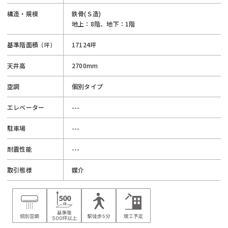
構造・規模
鉄骨(Ｓ造)
地上：8階、地下：1階
基準階面積
17124坪
（坪）
天井高
2700mm
空調
個別タイプ
エレベーター
---
駐車場
---
耐震性能
---
取引態様
媒介