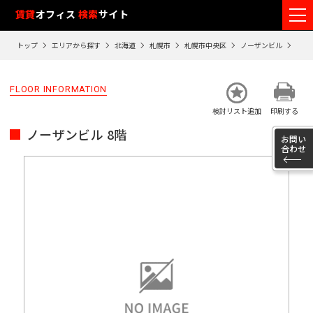
フ
賃貸
オフィス
検索
サイト
ロ
トップ
エリアから探す
北海道
札幌市
札幌市中央区
ノーザンビル
8階
ア
閲
FLOOR INFORMATION
覧
検討リスト追加
印刷する
履
ノーザンビル 8階
歴
お問い
合わせ
※
閲
覧
履
歴
は
90
日
が
過
ぎ
る