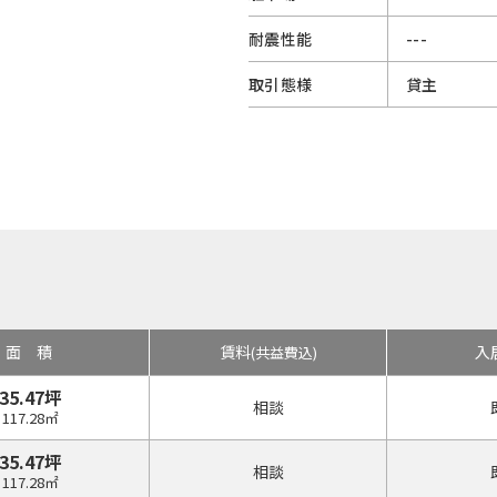
耐震性能
---
取引態様
貸主
面積
賃料
入
(共益費込)
35.47坪
相談
117.28㎡
35.47坪
相談
117.28㎡