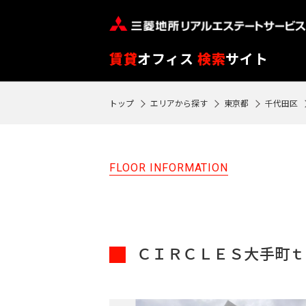
※
閲
覧
賃貸
オフィス
検索
サイト
履
歴
トップ
エリアから探す
東京都
千代田区
SEARCH
は
物件検索
90
日
FLOOR INFORMATION
フ
が
ロ
過
ア
ぎ
閲
る
ＣＩＲＣＬＥＳ大手町ｔ
覧
と
履
自
歴
動