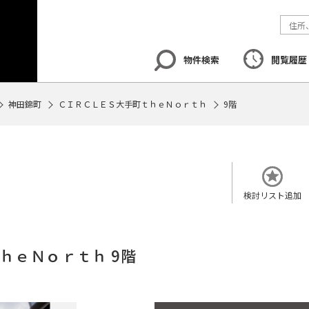
物件検索
閲覧履歴
神田錦町
ＣＩＲＣＬＥＳ大手町ｔｈｅＮｏｒｔｈ
9階
エリア
から探す
路線
から探す
地図
から探
検討リスト追加
ｈｅＮｏｒｔｈ 9階