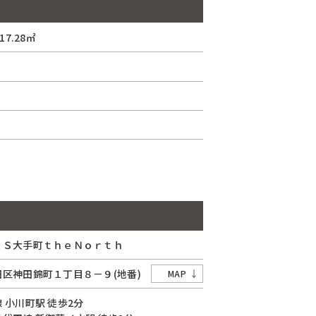
7.28㎡
ＥＳ大手町ｔｈｅＮｏｒｔｈ
田区
神田錦町
１丁目
８－９(地番)
MAP
線
小川町駅
徒歩2分