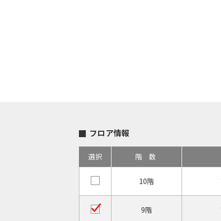
フロア情報
選択
階数
10階
9階