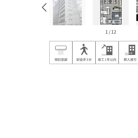
1
/
12