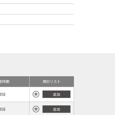
居時期
検討リスト
即日
追加
即日
追加