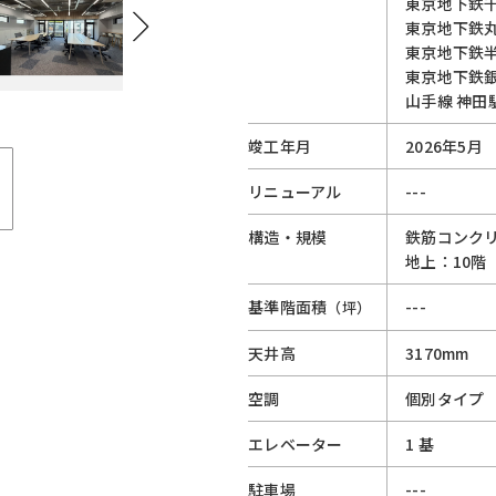
東京地下鉄
東京地下鉄
東京地下鉄
東京地下鉄
山手線
神田
竣工年月
2026年5月
リニューアル
---
構造・規模
鉄筋コンクリ
地上：10階
基準階面積
---
（坪）
天井高
3170mm
空調
個別タイプ
エレベーター
1 基
駐車場
---