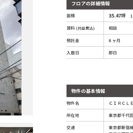
フロアの詳細情報
35.47坪
面積
11
賃料
相談
(共益費込)
預託金
6 ヶ月
入居日
即日
物件の基本情報
物件名
ＣＩＲＣＬ
所在地
東京都
千代
交通
東京都新宿