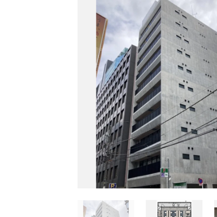
的
に
削
除
さ
れ
ま
す。
閉じる