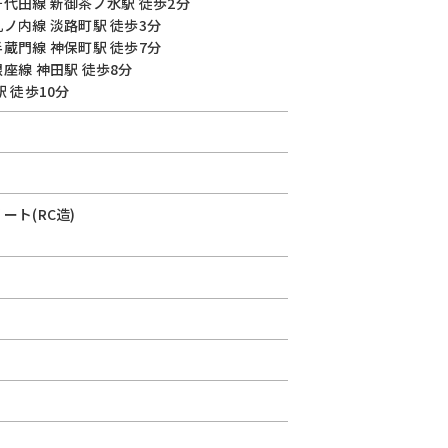
千代田線
新御茶ノ水駅
徒歩2分
丸ノ内線
淡路町駅
徒歩3分
半蔵門線
神保町駅
徒歩7分
銀座線
神田駅
徒歩8分
駅
徒歩10分
ート(RC造)