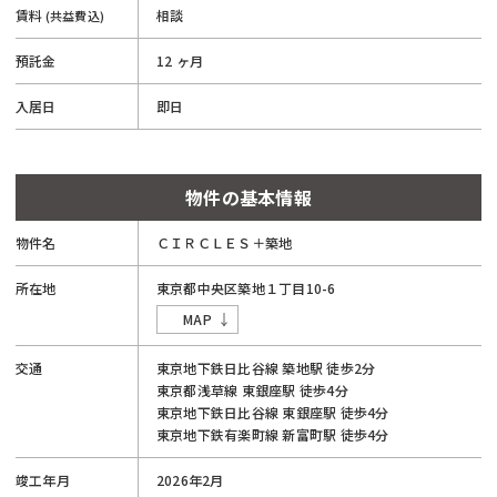
賃料
相談
(共益費込)
預託金
12 ヶ月
入居日
即日
物件の基本情報
物件名
ＣＩＲＣＬＥＳ＋築地
所在地
東京都
中央区
築地
１丁目
10-6
MAP
交通
東京地下鉄日比谷線
築地駅
徒歩2分
東京都浅草線
東銀座駅
徒歩4分
東京地下鉄日比谷線
東銀座駅
徒歩4分
東京地下鉄有楽町線
新富町駅
徒歩4分
竣工年月
2026年2月