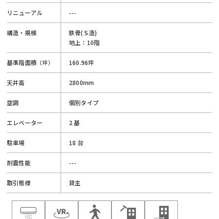
リニューアル
---
構造・規模
鉄骨(Ｓ造)
地上：10階
基準階面積
160.96坪
（坪）
天井高
2800mm
空調
個別タイプ
エレベーター
2 基
駐車場
18 台
耐震性能
---
取引態様
貸主