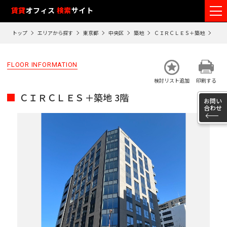
フ
賃貸
オフィス
検索
サイト
ロ
トップ
エリアから探す
東京都
中央区
築地
ＣＩＲＣＬＥＳ＋築地
3階
ア
閲
FLOOR INFORMATION
覧
検討リスト追加
印刷する
履
ＣＩＲＣＬＥＳ＋築地 3階
歴
お問い
合わせ
※
閲
覧
履
歴
は
90
日
が
過
ぎ
る