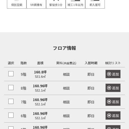
フロア情報
選択
階数
面積
賃料
入居時期
検討リスト
(共益費込)
160.8坪
追加
9階
相談
即日
531.6㎡
160.96坪
追加
8階
相談
即日
532.1㎡
160.96坪
追加
7階
相談
即日
532.1㎡
160.96坪
追加
6階
相談
即日
532.1㎡
160.96坪