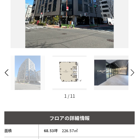
と
自
動
的
に
削
除
さ
れ
ま
す。
閉じる
1
/
11
フロアの詳細情報
面積
68.53坪
226.57㎡