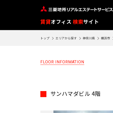
※
閲
覧
賃貸
オフィス
検索
サイト
履
歴
トップ
エリアから探す
神奈川県
横浜市
SEARCH
は
物件検索
90
日
FLOOR INFORMATION
フ
が
ロ
過
ア
ぎ
閲
る
サンハマダビル 4階
覧
と
履
自
歴
動