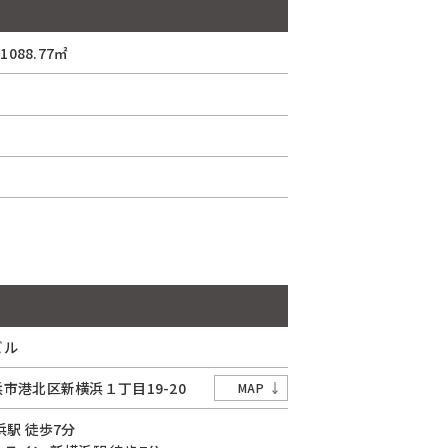
088.77㎡
ビル
浜市
港北区
新横浜１丁目
19-20
MAP
浜駅
徒歩7分