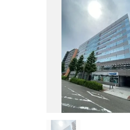
的
に
削
除
さ
れ
ま
す。
閉じる