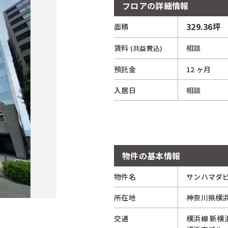
フロアの詳細情報
329.36坪
面積
1
賃料
相談
(共益費込)
預託金
12 ヶ月
入居日
相談
物件の基本情報
物件名
サンハマダ
所在地
神奈川県
横
交通
横浜線
新横