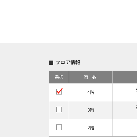
フロア情報
選択
階数
4階
3階
2階