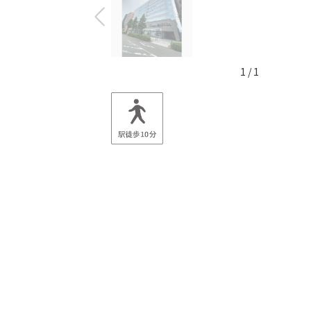
1
/
1