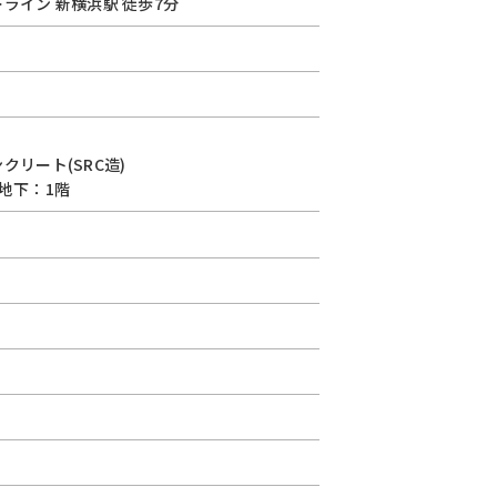
ーライン
新横浜駅
徒歩7分
クリート(SRC造)
地下：1階