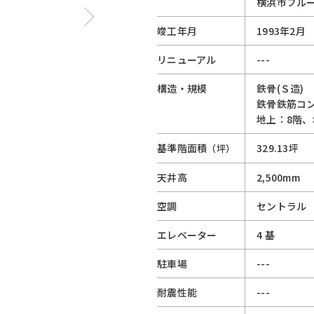
横浜市ブル
竣工年月
1993年2月
リニューアル
---
構造・規模
鉄骨(Ｓ造)
鉄骨鉄筋コン
地上：8階、
基準階面積
329.13坪
（坪）
天井高
2,500mm
空調
セントラル
エレベーター
4 基
駐車場
---
耐震性能
---