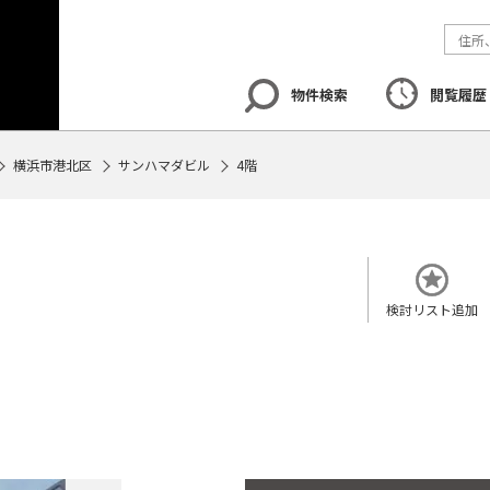
物件検索
閲覧履歴
横浜市港北区
サンハマダビル
4階
エリア
から探す
路線
から探す
地図
から探
検討リスト追加