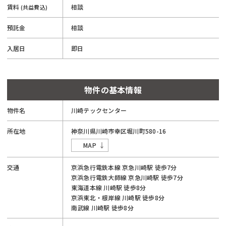
賃料
相談
(共益費込)
預託金
相談
入居日
即日
物件の基本情報
物件名
川崎テックセンター
所在地
神奈川県
川崎市
幸区
堀川町
580-16
MAP
交通
京浜急行電鉄本線
京急川崎駅
徒歩7分
京浜急行電鉄大師線
京急川崎駅
徒歩7分
東海道本線
川崎駅
徒歩8分
京浜東北・根岸線
川崎駅
徒歩8分
南武線
川崎駅
徒歩8分