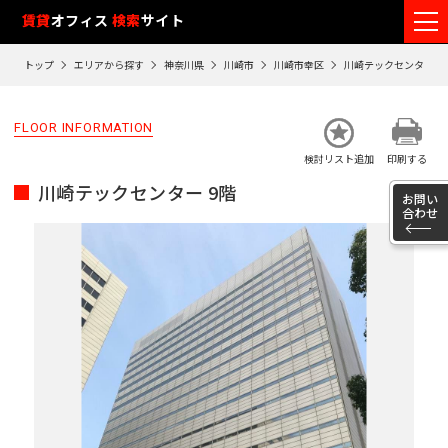
フ
賃貸
オフィス
検索
サイト
ロ
トップ
エリアから探す
神奈川県
川崎市
川崎市幸区
川崎テックセンター
ア
閲
FLOOR INFORMATION
覧
検討リスト追加
印刷する
履
川崎テックセンター 9階
歴
お問い
合わせ
※
閲
覧
履
歴
は
90
日
が
過
ぎ
る