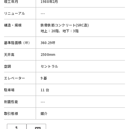
竣工年月
1988年2月
リニューアル
---
構造・規模
鉄骨鉄筋コンクリート(SRC造)
地上：20階、地下：3階
基準階面積
360.29坪
（坪）
天井高
2500mm
空調
セントラル
エレベーター
9 基
駐車場
11 台
耐震性能
---
取引態様
媒介