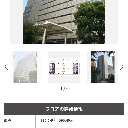
と
自
動
的
に
削
除
さ
れ
ま
す。
閉じる
1
/
4
フロアの詳細情報
面積
180.14坪
595.49㎡