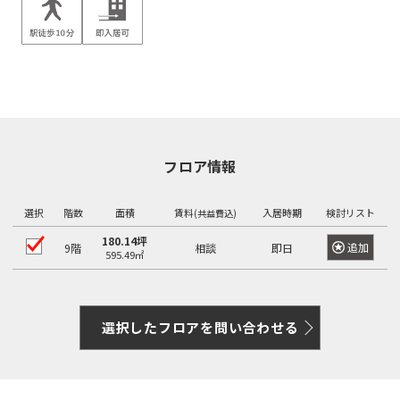
フロア情報
選択
階数
面積
賃料
入居時期
検討リスト
(共益費込)
180.14坪
追加
9階
相談
即日
595.49㎡
選択したフロアを問い合わせる