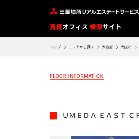
※
閲
覧
賃貸
オフィス
検索
サイト
履
歴
トップ
エリアから探す
大阪府
大阪市
SEARCH
は
物件検索
90
日
FLOOR INFORMATION
フ
が
ロ
過
ア
ぎ
閲
る
ＵＭＥＤＡ ＥＡＳＴ ＣＲ
覧
と
履
自
歴
動