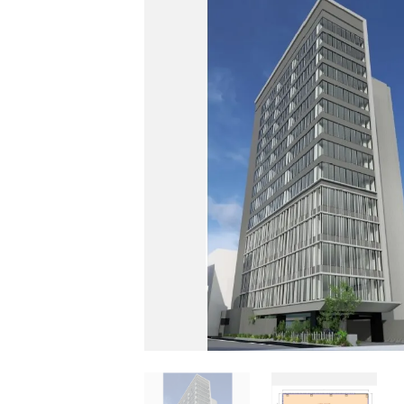
的
に
削
除
さ
れ
ま
す。
閉じる