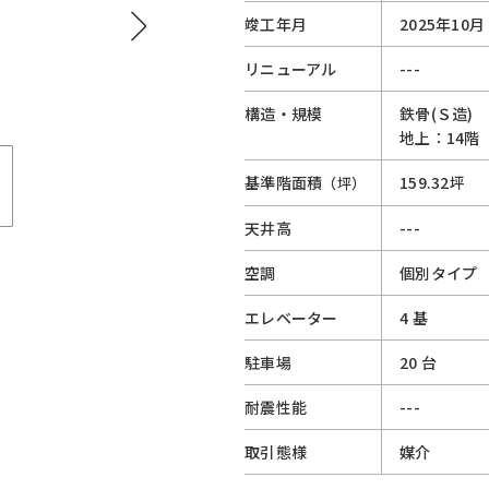
竣工年月
2025年10月
リニューアル
---
構造・規模
鉄骨(Ｓ造)
地上：14階
基準階面積
159.32坪
（坪）
天井高
---
空調
個別タイプ
エレベーター
4 基
駐車場
20 台
耐震性能
---
取引態様
媒介