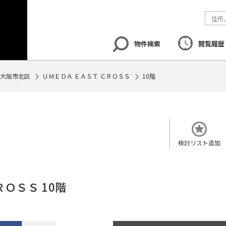
物件検索
閲覧履歴
大阪市北区
ＵＭＥＤＡ ＥＡＳＴ ＣＲＯＳＳ
10階
エリア
から探す
路線
から探す
地図
から探
検討リスト追加
ＯＳＳ 10階