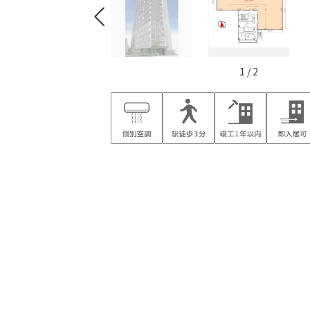
1
/
2