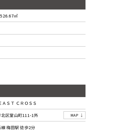
26.67㎡
ＥＡＳＴ ＣＲＯＳＳ
市
北区
堂山町
111-1外
MAP
筋線
梅田駅
徒歩2分