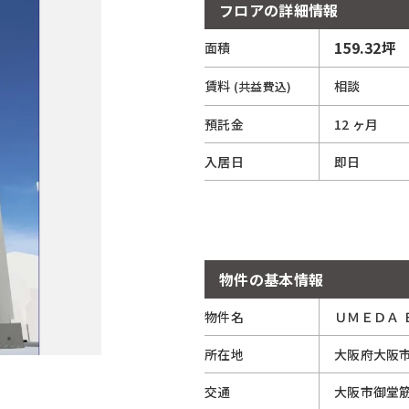
フロアの詳細情報
159.32坪
面積
5
賃料
相談
(共益費込)
預託金
12 ヶ月
入居日
即日
物件の基本情報
物件名
ＵＭＥＤＡ 
所在地
大阪府
大阪
交通
大阪市御堂