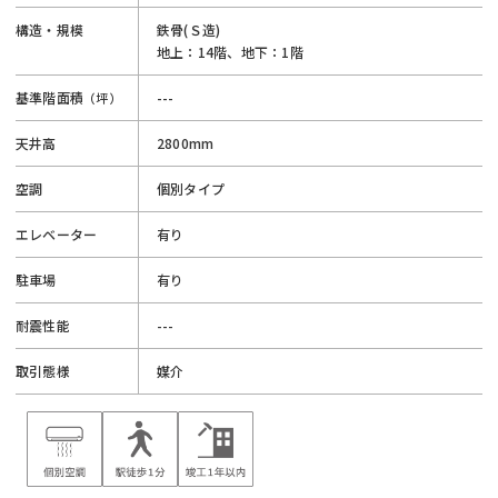
構造・規模
鉄骨(Ｓ造)
地上：14階、地下：1階
基準階面積
---
（坪）
天井高
2800mm
空調
個別タイプ
エレベーター
有り
駐車場
有り
耐震性能
---
取引態様
媒介