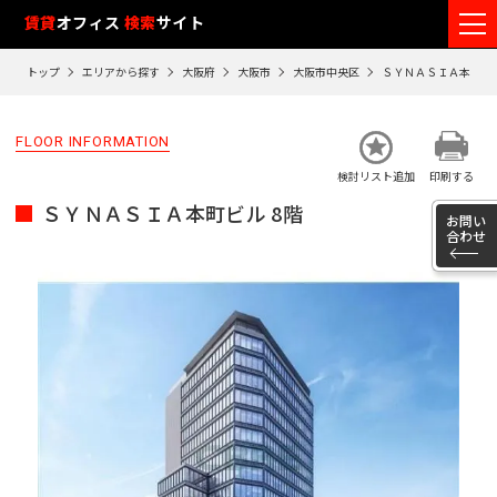
フ
賃貸
オフィス
検索
サイト
ロ
トップ
エリアから探す
大阪府
大阪市
大阪市中央区
ＳＹＮＡＳＩＡ本町ビ
ア
閲
FLOOR INFORMATION
覧
検討リスト追加
印刷する
履
ＳＹＮＡＳＩＡ本町ビル 8階
歴
お問い
合わせ
※
閲
覧
履
歴
は
90
日
が
過
ぎ
る