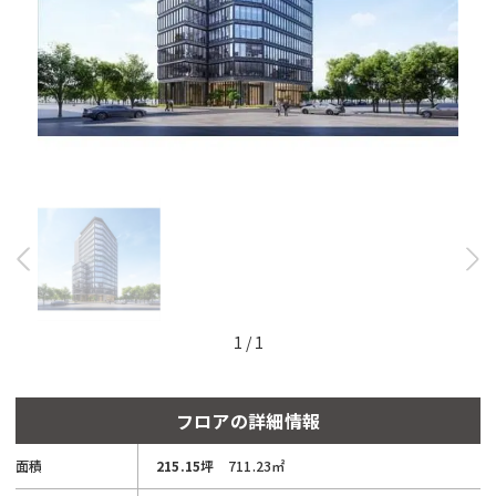
と
自
動
的
に
削
除
さ
れ
ま
す。
閉じる
1
/
1
フロアの詳細情報
面積
215.15坪
711.23㎡