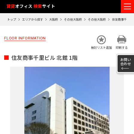
フ
賃貸
オフィス
検索
サイト
ロ
トップ
エリアから探す
大阪府
その他大阪府
その他大阪府
住友商事千里ビ
ア
閲
FLOOR INFORMATION
覧
検討リスト追加
印刷する
履
住友商事千里ビル 北館 1階
歴
お問い
合わせ
※
閲
覧
履
歴
は
90
日
が
過
ぎ
る