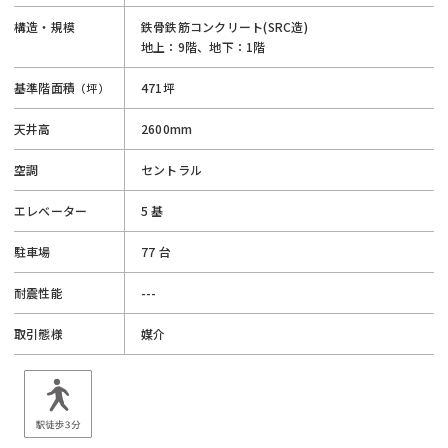
構造・規模
鉄骨鉄筋コンクリート(SRC造)
地上：9階、地下：1階
基準階面積
471坪
（坪）
天井高
2600mm
空調
セントラル
エレベーター
5 基
駐車場
77 台
耐震性能
---
取引態様
媒介