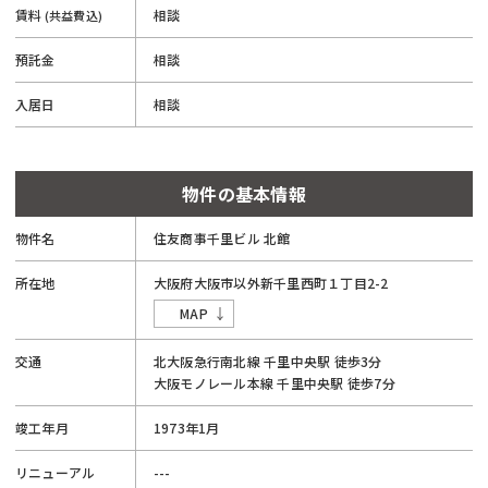
賃料
相談
(共益費込)
預託金
相談
入居日
相談
物件の基本情報
物件名
住友商事千里ビル 北館
所在地
大阪府
大阪市以外
新千里西町１丁目
2-2
MAP
交通
北大阪急行南北線
千里中央駅
徒歩3分
大阪モノレール本線
千里中央駅
徒歩7分
竣工年月
1973年1月
リニューアル
---