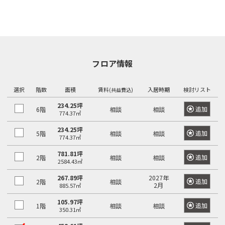
フロア情報
選択
階数
面積
賃料
入居時期
検討リスト
(共益費込)
234.25坪
追加
6階
相談
相談
774.37㎡
234.25坪
追加
5階
相談
相談
774.37㎡
781.81坪
追加
2階
相談
相談
2584.43㎡
267.89坪
2027年
追加
2階
相談
2月
885.57㎡
105.97坪
追加
1階
相談
相談
350.31㎡