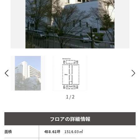
と
自
動
的
に
削
除
さ
れ
ま
す。
閉じる
1
/
2
フロアの詳細情報
面積
458.61坪
1516.03㎡