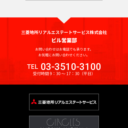
港
橋
東
院
寺
輪
大
動
官
司
門
駅
坂
目
蔵
木
見
丁
駅
新
線
全
全
晴
線
駅
新
下
駅
駅
崎
前
尾
山
池
町
ヒ
駅
駅
門
一
東
附
目
宿
駅
駅
京
京
海
東
宿
駅
九
広
駅
山
松
駅
尻
ル
駅
丁
新
駅
駅
武
駅
急
急
九
三
三
駅
鉄
神
段
国
有
小
台
陰
大
ズ
目
宿
京
渋
勝
本
空
道
段
向
田
田
東武
東
中
田
下
会
楽
九
溜
御
路
駅
神
橋
初
駅
駅
駅
王
谷
ど
三菱地所リアルエステートサービス株式会社
線
港
下
牛
原
駅
駅
伊勢
武
目
神
駅
議
町
段
池
茶
駅
社
駅
台
永
駅
き
ビル営業部
全
線
駅
込
駅
崎・
東
二
黒
保
霞
事
駅
下
溜
西
山
ノ
前
駅
山
大
芝
駅
全
柳
竹
お問い合わせはお電話でも承ります。
大師
上
蒲
子
駅
三
町
ケ
堂
駅
池
早
王
水
駅
神
駅
神
大
門
公
駅
お気軽にお問い合わせください。
町
橋
永
線
線
田
玉
軒
笹
関
前
山
稲
駅
駅
泉
泉
保
塚
駅
園
東
東武
西
駅
祐
神
駅
田
神
03-3510-3100
駅
川
茶
塚
駅
駅
王
田
南
駅
TEL
武
岳
糀
町
駅
駅
武
伊勢
天
田
町
保
虎
淡
駅
鉄
屋
駅
駅
駅
大
受付時間 9：30 〜 17：30
（平日）
新
寺
谷
駅
牛
前
東
崎・
道
大
寺
小
日
霞
駅
町
ノ
路
西武
西
駅
駒
沢
橋
御
駅
駅
込
駅
上
大師
手
駅
明
川
比
ケ
駅
永
池
門
町
池
武
場
駅
小
駅
成
神
線
線全
町
麹
駒
大
町
谷
関
田
袋
駅
駅
袋・
新
東
品
大
川
巣
門
楽
学
全
駅
駅
町
大
沢
前
駅
駅
町
駅
豊島
宿
大
東
川
鳥
町
鴨
駅
坂
芸
駅
神
駅
手
新
大
大
駅
駅
線
線
前
銀
駅
居
駅
新
東
日
駅
大
西
西武
田
銀
日
町
要
京
橋
手
学
駅
座
内
駅
成
田
池
京
本
市
学
八
武
池
錦
座
比
駅
四
町
駅
町
駅
電
北
岩
駅
幸
飯
駅
袋
ス
橋
ケ
駅
幡
新
袋・
町
鉄
駅
谷
ツ
駅
駅
明