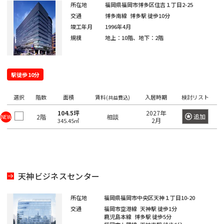
坂
寿
京
井
所在地
福岡県福岡市博多区住吉１丁目2-25
町
田
本
五
駅
西
交通
博多南線
博多駅
徒歩10分
町
八
北
橋
橋
反
竣工年月
1996年4月
大
五
王
田
青
駅
田
恵
規模
地上：10階、地下：2階
信
井
番
子
日
町
山
駅
比
濃
町
市
駅
本
駅
寿
町
南
ケ
橋
目
駅徒歩10分
南
六
西
高
青
谷
久
黒
歌
番
八
輪
山
駅
松
駅
選択
階数
神
面積
賃料
入居時期
検討リスト
(共益費込)
舞
町
王
ゲ
町
泉
伎
104.5坪
2027年
追加
2階
相談
NEW
愛
四
子
恵
ー
2月
345.45㎡
町
神
町
宕
ツ
駅
日
比
ト
田
谷
本
寿
ウ
神
下
猿
芝
駅
橋
駅
ェ
山
落
楽
公
富
イ
町
合
町
天神ビジネスセンター
園
信
渋
沢
駅
濃
谷
千
町
馬
神
所在地
福岡県福岡市中央区天神１丁目10-20
芝
町
駅
品
駄
場
田
交通
福岡市空港線
天神駅
徒歩1分
大
駅
日
川
鹿児島本線
博多駅
徒歩5分
ヶ
下
三