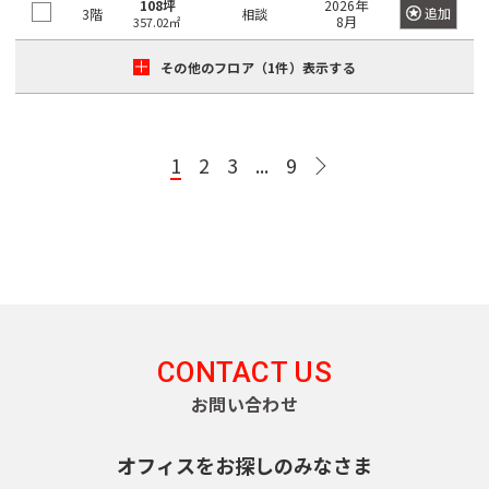
108坪
2026年
町
日
追加
3階
相談
東
8月
357.02㎡
京
本
メ
神
橋
その他のフロア（1件）表示する
ト
ロ
田
茅
有
日
千
半
副
丸
須
場
東
南
銀
楽
比
代
蔵
都
ノ
田
町
西
北
座
1
2
3
...
9
町
谷
田
門
心
内
町
線
線
線
線
線
線
線
線
線
日
神
日
東
千
有
半
南
副
銀
丸
本
東
京
田
比
西
代
楽
蔵
北
都
座
ノ
橋
都
東
谷
線
田
町
門
線
心
線
内
交
兜
通
松
線
全
線
線
線
全
線
全
線
町
都
局
都
都
都
都
下
全
駅
全
全
全
駅
全
駅
全
営
営
営
営
営
町
八
駅
駅
駅
駅
駅
駅
大
CONTACT US
新
荒
三
浅
落
目
渋
丁
江
お問い合わせ
宿
川
田
草
神
中
合
代々
新
渋
黒
渋
谷
池
堀
戸
線
線
線
線
田
目
駅
木公
木
谷
駅
谷
駅
袋
線
都
都
都
都
都
東
富
新
オフィスをお探しのみなさま
黒
園駅
場
駅
駅
駅
急
営
営
営
営
営
高
白
表
山
川