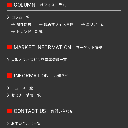
駅
士
駅
駅
駒
堂
府
落
駅
立
押
駅
線
之
駅
道
COLUMN
オフィスコラム
ノ
町
東
田
町
見
込
前
中
合
会
上
全
江
橋
レ
北
人
駅
池
駅
駅
湯
駅
駅
駅
駅
浅
川
駅
コラム一覧
駅
駅
駅
ー
千
飯
形
袋
島
東
草
駅
物件観察
最新オフィス事例
エリア・街
ゆ
南
ル
末
新
住
田
町
駅
赤
中
駅
り
新
京
橋
春
トレンド・知識
砂
広
か
御
駅
橋
駅
坂
河
大
宿
モ
も
駅
日
町
池
町
徒
西
見
原
め
森
駅
ゆ
ノ
駅
梅
九
MARKET INFORMATION
マーケット情報
小
駅
袋
駅
町
日
附
駅
本
海
り
レ
島
段
伝
駅
駅
暮
駅
南
所
白
岸
か
ー
大型オフィスビル
空室率情報一覧
西
上
駅
北
馬
高
里
新
吾
山
駅
も
ル
葛
要
野
両
町
四
幡
駅
宿
妻
駅
め
全
西
九
西
町
広
国
INFORMATION
お知らせ
駅
ツ
不
平
ゆ
駅
首
橋
駅
新
段
駅
駅
小
駅
町
谷
都
動
千
和
り
駅
ニュース一覧
圏
井
南
秋
路
屋
駅
駅
参
石
島
か
新
モ
葛
地
セミナー情報一覧
門
駅
葉
駅
都
駅
宮
つ
押
駅
駅
も
ノ
隼
西
下
市
前
原
四
京
橋
く
鉄
上
め
レ
竹
町
駅
鉄
上
仲
駅
北
谷
CONTACT US
お問い合わせ
道
王
新
京
駅
ば
駅
全
ー
ノ
成
野
町
千
三
八
板
急
エ
駅
平
ル
塚
仲
増
お問い合わせ一覧
駅
駅
住
丁
王
代々
橋
蒲