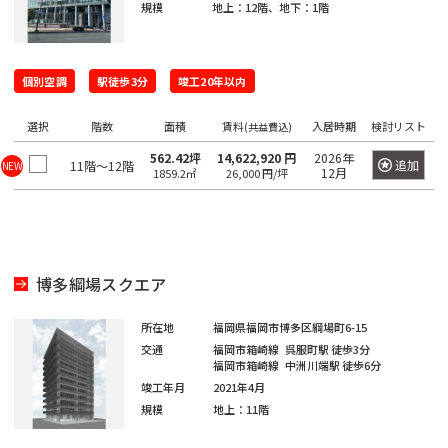
橋
新
渋
大
池
白
上
豊
墨
目
大
中
町
立
八
そ
東
里
岩
京
駅
本
駅
京
日
駅
子
駅
中
駅
暮
規模
地上：12階、地下：1階
駅
宿
谷
崎
袋
山
野
洲
田
黒
田
野
世
田
川
八
武
大
重
の
京
駅
駅
駅
町
駅
本
駅
本
里
東
区
区
区
区
田
市
市
王
蔵
恵
八
昭
八
手
洲
有
他
駅
恵
駅
橋
町
駅
新
西
道
上
東
小
東
有
谷
子
野
三
亀
神
比
王
新
島
丁
町
楽
個別空調
比
駅
駅
駅徒歩3分
竣工20年以内
橋
新
玄
大
池
石
上
明
京
区
市
北
市
新
河
戸
田
寿
西
子
橋
駅
堀
町
上
寿
宿
坂
崎
袋
川
野
丸
橋
区
選択
橋
島
駅
駅
駅
国
駅
駅
馬
駅
階数
面積
賃料
入居時期
検討リスト
駅
野
(共益費込)
駅
西
東
三
の
駅
駅
立
喰
駅
562.42坪
14,622,920 円
2026年
追加
11階～12階
新
北
桜
東
西
後
台
雲
NEW
日
荒
鷹
錦
御
渋
品
越
内
新
12月
1859.2㎡
26,000 円/坪
大
駅
町
橋
新
丘
五
池
楽
東
本
川
市
品
北
糸
茶
谷
川
中
橋
御
崎
駅
青
宿
町
反
袋
有
橋
区
川
千
町
ノ
駅
立
駅
島
駅
徒
駅
浜
水
秋
海
田
調
楽
駅
住
駅
水
川
錦
駅
町
松
四
南
南
道
葉
銀
足
布
新
町
浜
駅
駅
駅
糸
駅
博多綱場スクエア
木
町
谷
平
西
池
原
座
立
市
両
宿
新
松
町
小
場
台
五
袋
内
区
国
四
駅
木
町
秋
駅
所在地
福岡県福岡市博多区綱場町6-15
芝
四
日
根
日
町
反
府
幸
駅
ツ
場
駅
葉
交通
福岡市箱崎線
呉服町駅
徒歩3分
東
谷
駒
向
岸
本
田
葛
中
池
町
福岡市箱崎線
中洲川端駅
徒歩6分
谷
新
駅
原
三
陽
坂
円
込
橋
飾
市
浅
袋
田
竣工年月
2021年4月
駅
小
駅
田
千
下
町
山
東
永
小
規模
地上：11階
区
草
駅
葛
町
岩
佐
北
石
谷
町
品
多
田
伝
橋
新
西
駅
神
駅
港
賀