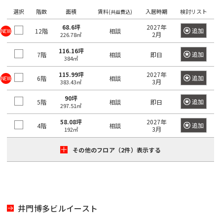
望
希
ワ
選択
階数
面積
賃料
入居時期
検討リスト
(共益費込)
の
ー
望
ド
駅
68.6坪
2027年
の
で
追加
12階
相談
NEW
2月
226.78㎡
検
を
エ
索
116.16坪
選
リ
し
追加
7階
相談
即日
384㎡
て
択
ア
く
115.99坪
2027年
し
だ
追加
を
6階
相談
NEW
3月
383.43㎡
さ
て
選
い。
90坪
く
×
追加
5階
相談
即日
択
297.51㎡
大
だ
し
手
58.08坪
2027年
町
さ
追加
4階
相談
て
3月
192㎡
日
い。
く
本
橋
その他のフロア（2件）表示する
1
だ
/
度
〇
さ
大
に
い。
手
選
町
1
択
度
〇
井門博多ビルイースト
で
日
に
本