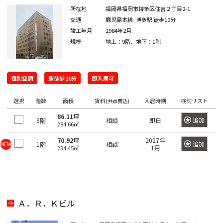
き
選
橋
所在地
福岡県福岡市博多区住吉２丁目2-1
る
択
交通
鹿児島本線
博多駅
徒歩10分
駅
で
竣工年月
1984年2月
は
規模
地上：9階、地下：1階
き
最
る
大
エ
100
個別空調
駅徒歩10分
即入居可
リ
件
ア
選択
階数
面積
賃料
入居時期
検討リスト
(共益費込)
で
は
す。
86.11坪
最
追加
9階
相談
即日
284.66㎡
大
70.92坪
2027年
100
追加
1階
相談
NEW
東
1月
東
234.45㎡
京
件
京
都
で
都
す。
の
賃
貸
Ａ．Ｒ．Ｋビル
東
オ
東
京
フ