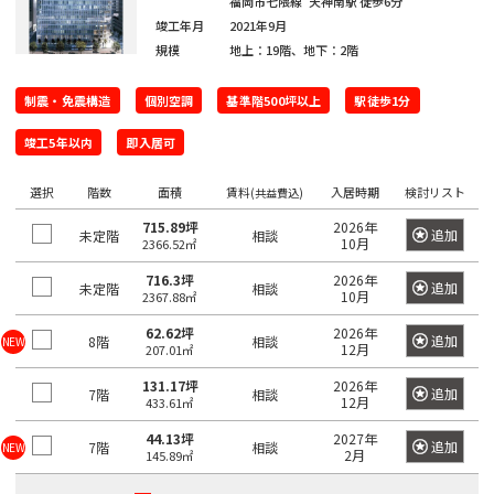
門
福岡市七隈線
天神南駅
徒歩6分
原
本
駅
谷
町
崎
竣工年月
2021年9月
千
宿
橋
町
規模
地上：19階、地下：2階
麻
駄
駅
大
代々
浜
原
布
ケ
井
木
町
町
一
制震・免震構造
個別空調
基準階500坪以上
駅徒歩1分
台
代々
谷
町
ツ
木駅
初
駅
日
駅
竣工5年以内
即入居可
富
橋
東
台
本
久
麻
新
代々
大
選択
階数
面積
賃料
入居時期
検討リスト
(共益費込)
橋
町
外
布
宿
元
木駅
森
大
715.89坪
2026年
神
追加
未定階
相談
駅
10月
代々
2366.52㎡
駅
新
伝
田
麻
新
木町
小
馬
716.3坪
2026年
追加
未定階
布
相談
新
宿
蒲
10月
2367.88㎡
川
神
町
十
大
富
駅
田
町
62.62坪
2026年
田
追加
8階
相談
NEW
番
久
ヶ
12月
207.01㎡
駅
日
練
東
保
谷
津
本
131.17坪
2026年
塀
南
追加
7階
相談
中
駅
12月
433.61㎡
久
橋
町
麻
幡
野
戸
堀
44.13坪
2027年
追加
7階
相談
NEW
布
高
ヶ
駅
2月
145.89㎡
町
神
留
田
谷