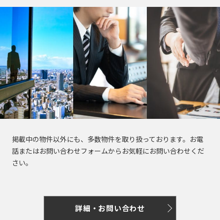
東
電
駅
駅
東
東
東
新
大
荒
浅
三
鉄
田
明
表
金
明
東
東
参
新
急
東
町
急
急
急
宿
江
川
草
田
新
恵
馬
治
豊
参
台
治
急
急
道
大
田
急
大
多
世
線
戸
線
線
線
鍛
富
比
場
神
洲
道
駅
神
目
池
駅
塚
園
東
井
摩
田
全
線
全
全
全
冶
寿
駅
宮
駅
駅
宮
黒
上
駅
都
横
町
川
谷
駅
全
駅
駅
駅
入
白
外
町
駅
前
前
線
線
市
線
線
線
線
駅
東
東
東
東
東
東
東
船
早
月
青
金
京
苑
茗
駅
駅
線
王
新
早
五
目
急
急
急
急
急
急
急
神
六
稲
島
山
高
前
荷
電
宿
都
稲
反
黒
湊
京
京
池
目
多
大
世
東
田
田
鉄
本
田
表
駅
一
輪
北
駅
谷
駅
庁
田
田
駅
王
王
上
黒
摩
井
田
横
園
鍛
木
駅
参
丁
駅
参
駅
京
明
前
駅
駅
相
井
新
青
線
線
川
町
谷
線
都
冶
駅
道
目
道
王
新
白
石
駅
模
の
神
富
麻
山
後
全
全
線
線
線
全
市
町
駅
駅
駅
線
宿
面
高
金
町
掲載中の物件以外にも、多数物件を取り扱っております。お電
原
頭
神
楽
町
布
一
楽
駅
駅
全
全
全
駅
線
三
新
影
輪
台
話またはお問い合わせフォームからお気軽にお問い合わせくだ
内
線
線
谷
坂
乃
駅
永
十
新
丁
園
駅
駅
駅
京
全
京
京
京
築
丁
宿
橋
台
駅
さい。
急
五
目
渋
神
町
駅
木
田
番
宿
目
駅
王
駅
王
王
電
地
目
西
駅
駅
銀
反
黒
蒲
大
三
谷
田
駅
坂
町
駅
三
駅
相
井
線
鉄
京
白
駅
口
飯
座
本
田
駅
田
井
軒
駅
渋
京
駅
駅
丁
模
の
全
月
急
学
泉
金
駅
神
虎
田
一
六
赤
郷
駅
駅
町
茶
谷
急
目
原
頭
駅
島
空
曙
習
詳細・お問い合わせ
岳
高
不
代
田
ノ
橋
赤
丁
半
本
坂
三
駅
屋
駅
本
駅
線
線