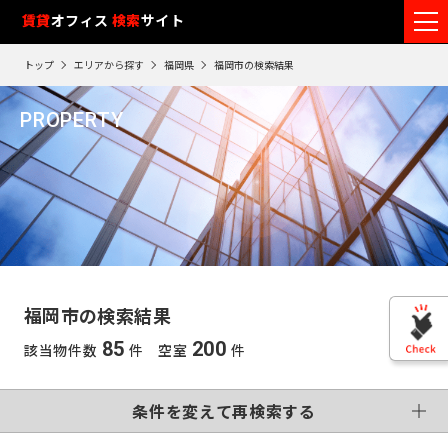
フ
賃貸
オフィス
入居可能時期
検索
サイト
フ
ロ
リ
路
エ
トップ
エリアから探す
福岡県
福岡市の検索結果
ア
ー
5
検索エリア
線
リ
エ
0
閲
ク
ク
PROPERTY
ワ
リ
リ
リ
を
ア
覧
駅
ア
ア
福岡市
ア
ー
こだわり条件
再
選
を
履
再
検
ド
択
選
検
変更する
歴
索
制震・免震構造
個別空調
で
索
す
択
す
※
竣工予定
基準階500坪以上
す
検
る
る
す
閲
る
VR画像有
覧
索
る
こだわり検索条件
履
す
歴
福岡市の検索結果
は
東
る
90
85
200
該当物件数
件 空室
件
東
日
京
この条件で再検索する
神
が
再検索す
過
京
神
る
条件を変えて再検索する
奈
ぎ
※
千
る
奈
英