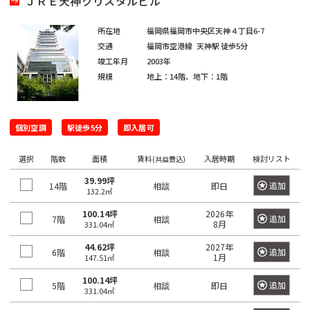
ＪＲＥ天神クリスタルビル
日
神
野
本
田
駅
所在地
福岡県福岡市中央区天神４丁目6-7
橋
交通
福岡市空港線
天神駅
徒歩5分
北
室
竣工年月
2003年
御
乗
町
規模
地上：14階、地下：1階
徒
物
町
町
日
駅
本
個別空調
駅徒歩5分
即入居可
神
橋
秋
田
本
選択
階数
面積
賃料
入居時期
検討リスト
(共益費込)
葉
西
町
原
39.99坪
福
追加
14階
相談
即日
132.2㎡
駅
田
日
100.14坪
2026年
町
本
追加
7階
相談
8月
331.04㎡
神
橋
田
44.62坪
2027年
神
小
追加
6階
相談
1月
147.51㎡
駅
田
舟
100.14坪
美
追加
5階
相談
即日
町
331.04㎡
倉