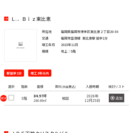
保
神
箱
田
崎
駒
高
Ｌ.．Ｂｉｚ東比恵
町
込
田
岩
駅
馬
本
日
所在地
福岡県福岡市博多区東比恵２丁目20-30
場
交通
福岡市空港線
東比恵駅
徒歩1分
町
本
田
竣工年月
2023年11月
橋
端
規模
地上：5階
神
小
駅
田
網
岩
日
町
駅徒歩1分
竣工3年以内
本
暮
町
日
里
選択
階数
面積
賃料
入居時期
検討リスト
(共益費込)
本
駅
神
84.97坪
2026年
橋
追加
5階
相談
NEW
12月25日
280.89㎡
田
鶯
本
紺
谷
石
屋
駅
町
町
上