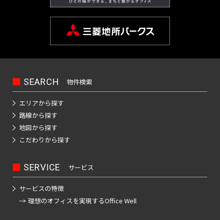
京
品
天
本
町
田
駅
カ
京
駅
谷
三
銀
桜
山
宿
豊島
駅
谷
大
成
宝
川
空
町
町
駅
橋
都
イ
神
成
東
駅
越
座
東
新
駅
線
線全
駅
前
押
町
駅
橋
駅
屋
下
茅
駅
立
ツ
田
本
銀
二
前
駅
京
町
全
駅
駅
上
駅
日
駅
駅
板
場
飯
大
芦
リ
駿
線
座
重
駅
市
駅
駅
駅
新
線
馬
比
春
前
橋
町
田
京
学
花
ー
池
河
駅
橋
ケ
吉
京
京
小
日
馬
喰
谷
日
駅
駅
駅
橋
水
橋
銀
田
駅
用
公
駅
西
袋
台
前
谷
祥
成
成
本
場
横
急
駅
駅
築
駅
天
駅
座
賀
園
武
駅
駅
駅
SEARCH
物件検索
小
寺
押
本
電
橋
駅
山
成
門
押
神
鉄
地
宮
駅
駅
駅
新
田
駅
上
線
駅
大
駅
本
増
前
江
日
上
椎
田
駅
大
前
飯
エリアから探す
宿
急
青
線
全
手
郷
駅
仲
戸
本
霞
二
府
駅
名
淡
手
駅
田
路線から探す
駅
小
人
物
全
駅
浜
町
三
八
町
川
橋
ケ
子
中
町
路
町
橋
地図から探す
田
形
横
駅
町
駅
丁
曳
丁
駅
橋
錦
駅
関
玉
競
高
駅
町
駅
駅
こだわりから探す
日
原
町
丁
駅
目
舟
堀
駅
糸
駅
川
馬
田
小
東
京
暮
線
駅
神
駅
木
三
駅
京
駅
西
駅
新
町
後
駅
正
馬
田
成
里
SERVICE
サービス
菊
保
モ
場
護
越
国
神
御
駅
楽
門
場
急
ノ
東
鮫
曳
駅
川
町
上
東
茅
駅
国
レ
前
会
田
茶
園
前
駅
小
サービスの特徴
日
洲
舟
東
ー
駅
駅
野
向
場
寺
押
駅
議
ノ
駅
ル
駅
町
田
理想のオフィスを
実現するOffice Well
本
駅
駅
京
東
御
島
富
町
駅
上
事
下
水
屋
原
一
橋
水
モ
陽
神
徒