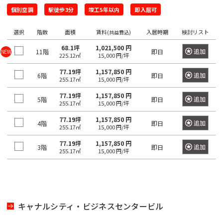
四
大
川
江
摩
板
町
馬
駅
宿
臨
田
個別空調
駅徒歩3分
竣工5年以内
即入居可
南
大
柳
谷
神
塚
戸
市
橋
町
高
駅
海
駅
越
塚
橋
三
南
南
麹
川
秋
駅
輪
公
選択
階数
面積
賃料
入居時期
検討リスト
(共益費込)
高
中
南
栄
品
そ
町
日
区
葉
吉
ゲ
東
園
輪
音
浅
島
68.1坪
1,021,500 円
神
大
町
川
の
追加
11階
本
即日
NEW
原
祥
ー
京
225.12㎡
15,000 円/坪
駅
羽
草
宮
塚
一
杉
他
橋
駅
寺
ト
駅
虎
亀
橋
77.19坪
1,157,850 円
愛
前
北
番
追加
6階
即日
並
東
馬
駅
ウ
255.17㎡
15,000 円/坪
ノ
関
戸
高
住
品
町
区
京
御
喰
有
ェ
門
口
鳥
77.19坪
1,157,850 円
東
田
町
川
追加
5階
即日
都
茶
国
町
楽
新
255.17㎡
15,000 円/坪
イ
越
二
板
下
ノ
立
町
六
本
砂
駅
広
77.19坪
1,157,850 円
荒
東
番
追加
橋
4階
即日
日
水
駅
駅
255.17㎡
15,000 円/坪
本
駒
尾
木
大
町
区
本
新
駅
品
木
込
77.19坪
1,157,850 円
町
井
追加
3階
即日
立
橋
新
木
255.17㎡
15,000 円/坪
川
恵
三
水
川
横
橋
元
本
場
駅
比
内
勝
番
道
駅
山
駅
赤
郷
寿
藤
島
町
橋
町
大
坂
町
豊
浜
湯
駅
崎
恵
南
四
キャナルシティ・ビジネスセンタービル
田
東
松
赤
島
駅
比
大
大
番
飯
駅
日
町