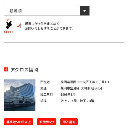
川
と
千
数
葉
自
字
川
埼
動
は
葉
全
的
埼
角
に
選択した物件をまとめて
玉
で
お問い合わせすることができます。
削
入
北
Check
玉
除
力
さ
北
し
海
宮
て
れ
く
ま
海
宮
だ
道
城
す。
愛
さ
い。
道
城
愛
※
知
アクロス福岡
キ
大
ー
知
ワ
大
所在地
福岡県福岡市中央区天神１丁目1-1
閉じる
阪
ー
交通
福岡市空港線
天神駅
徒歩5分
ド
福
阪
竣工年月
1995年3月
検
福
索
規模
地上：14階、地下：4階
岡
で
※
は
岡
単
ご
※
一
基準階500坪以上
希
駅徒歩5分
即入居可
キ
ご
ー