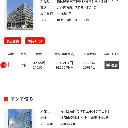
京
所在地
福岡県福岡市博多区博多駅東２丁目１７－５
都
ィ
都
交通
九州新幹線
博多駅
徒歩4分
ス
の
竣工年月
1975年7月
を
賃
規模
地上：9階、地下：1階
探
貸
す
オ
湘
フ
JR
個別空調
南
東
総
駅徒歩5分
京浜
ィ
中
総
武
横
常
新
横
八
海
武・
埼
南
青
京
ス
東
山
央
武
蔵
須
選択
階数
面積
賃料
入居時期
検討リスト
を
(共益費込)
磐
宿
浜
高
道
中央
京
武
梅
葉
北・
手
本
本
野
賀
探
東
線
ラ
線
線
本
緩行
線
線
線
線
根岸
線
42.55坪
604,210 円
2026年
追加
7階
NEW
線
線
線
線
す
10月4日
140.66㎡
14,200 円/坪
京
イ
線
線
線
八
東
世
千
東
常
総
中
埼
湘
南
横
横
総
青
八
京
武
山
京浜
新
品
文
江
目
中
町
渋
豊
台
墨
大
立
23
中
ン
王
京
港
田
代
海
磐
武・
央
京
南
武
浜
須
武
梅
高
葉
蔵
手
東
宿
川
京
東
黒
野
田
谷
島
東
田
田
川
区
央
子
都
区
谷
田
道
線
中央
本
線
新
線
線
賀
本
線
線
線
野
線
北・
区
区
区
区
区
区
市
区
区
区
区
区
市
そ
区
市
下
区
区
本
全
緩行
線
全
宿
全
全
線
線
全
全
全
線
全
根岸
の
アクア博多
港
新
渋
品
豊
文
台
江
墨
目
大
中
世
町
立
八
東
東
千
中
線
駅
線全
全
駅
ラ
駅
駅
全
全
駅
駅
駅
全
駅
線全
他
区
宿
谷
川
島
京
東
東
田
黒
田
野
田
田
川
王
京
京
代
央
全
駅
駅
イ
駅
駅
駅
駅
所在地
福岡県福岡市博多区中洲５丁目3-8
区
区
区
区
区
区
区
区
区
区
区
谷
市
市
子
23
都
日
大
府
町
立
八
東
田
区
東
駅
ン
交通
福岡市空港線
中洲川端駅
徒歩2分
新
区
市
区
下
暮
小
東
崎
中
田
東
新
川
王
京
府
区
京
日
竣工年月
2008年2月
全