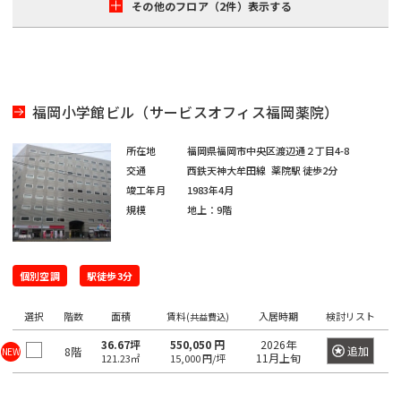
田
町
海
その他のフロア（2件）表示する
吉
馬
下
和
岸
笹
祥
場
宮
日
泉
塚
寺
駅
比
本
芝
町
駅
町
橋
浦
目
神
人
福岡小学館ビル（サービスオフィス福岡薬院）
三
白
払
白
田
形
鷹
駅
方
金
所在地
福岡県福岡市中央区渡辺通２丁目4-8
佐
町
駅
町
交通
西鉄天神大牟田線
薬院駅
徒歩2分
台
久
池
竣工年月
1983年4月
日
間
袋
市
規模
地上：9階
台
本
町
駅
谷
場
橋
砂
神
蛎
大
個別空調
土
駅徒歩3分
田
殻
塚
原
相
町
駅
選択
階数
面積
賃料
入居時期
検討リスト
(共益費込)
町
生
日
36.67坪
550,050 円
2026年
町
巣
追加
8階
NEW
11月上旬
121.23㎡
15,000 円/坪
大
本
鴨
久
東
橋
駅