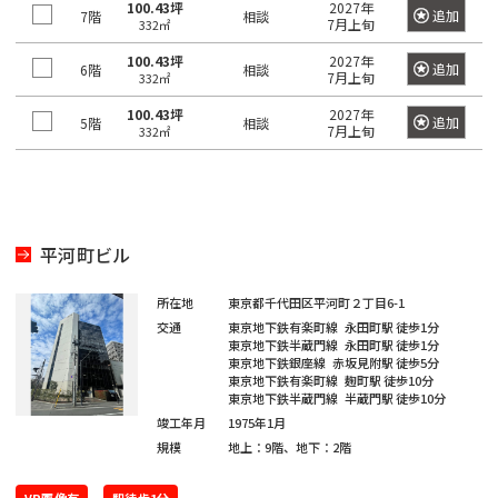
京
都
100.43坪
2027年
追加
7階
相談
ィ
都
7月上旬
332㎡
ス
の
100.43坪
2027年
を
追加
6階
相談
賃
7月上旬
332㎡
探
貸
す
100.43坪
2027年
オ
追加
5階
相談
7月上旬
湘
332㎡
フ
JR
南
東
総
京浜
ィ
中
総
武
横
常
新
横
八
海
武・
埼
南
青
京
ス
東
山
央
武
蔵
須
を
磐
宿
浜
高
道
中央
京
武
梅
葉
北・
手
本
本
野
賀
探
東
線
ラ
線
線
本
緩行
線
線
線
線
根岸
線
平河町ビル
線
線
線
線
す
京
イ
線
線
線
八
東
世
千
東
常
総
中
埼
湘
南
横
横
総
青
八
京
武
山
京浜
新
品
文
江
目
中
町
渋
豊
台
墨
大
立
23
中
ン
所在地
東京都千代田区平河町２丁目6-1
王
京
港
田
代
海
磐
武・
央
京
南
武
浜
須
武
梅
高
葉
蔵
手
東
宿
川
京
東
黒
野
田
谷
島
東
田
田
川
区
央
交通
東京地下鉄有楽町線
永田町駅
徒歩1分
子
都
区
谷
田
道
線
中央
本
線
新
線
線
賀
本
線
線
線
野
線
北・
東京地下鉄半蔵門線
永田町駅
徒歩1分
区
区
区
区
区
区
市
区
区
区
区
区
市
そ
区
市
下
区
区
東京地下鉄銀座線
赤坂見附駅
徒歩5分
本
全
緩行
線
全
宿
全
全
線
線
全
全
全
線
全
根岸
の
東京地下鉄有楽町線
麹町駅
徒歩10分
港
新
渋
品
豊
文
台
江
墨
目
大
中
世
町
立
八
東
東
千
中
東京地下鉄半蔵門線
半蔵門駅
徒歩10分
線
駅
線全
全
駅
ラ
駅
駅
全
全
駅
駅
駅
全
駅
線全
他
区
宿
谷
川
島
京
東
東
田
黒
田
野
田
田
川
王
京
京
代
央
竣工年月
1975年1月
全
駅
駅
イ
駅
駅
駅
駅
規模
地上：9階、地下：2階
区
区
区
区
区
区
区
区
区
区
区
谷
市
市
子
23
都
日
大
府
町
立
八
東
田
区
東
駅
ン
新
区
市
区
下
暮
小
東
崎
中
田
東
新
川
王
京
府
区
京
日
全