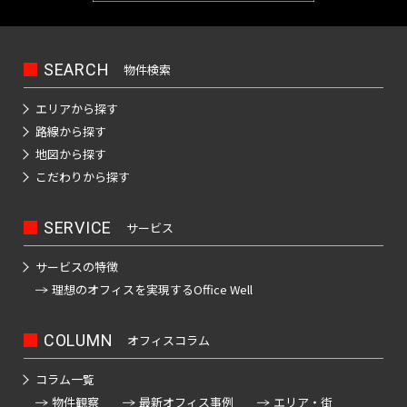
日
神
野
本
田
駅
橋
北
室
SEARCH
物件検索
御
乗
町
徒
物
エリアから探す
町
町
日
路線から探す
駅
本
地図から探す
神
橋
こだわりから探す
秋
田
本
葉
西
町
SERVICE
サービス
原
福
駅
田
日
サービスの特徴
町
本
理想のオフィスを
実現するOffice Well
神
橋
田
神
小
COLUMN
オフィスコラム
駅
田
舟
美
町
コラム一覧
倉
物件観察
最新オフィス事例
エリア・街