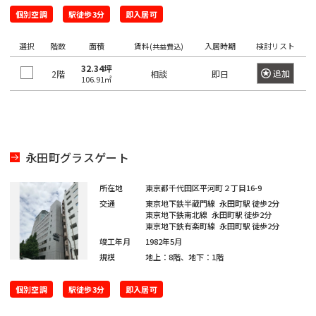
坂
寿
京
井
町
個別空調
田
本
駅徒歩3分
即入居可
五
駅
西
町
八
北
橋
橋
反
大
五
選択
階数
王
面積
賃料
入居時期
検討リスト
田
(共益費込)
青
駅
田
恵
信
井
番
子
日
町
山
駅
32.34坪
比
追加
2階
濃
相談
即日
町
106.91㎡
市
駅
本
駅
寿
町
南
ケ
橋
目
南
六
西
高
青
谷
久
黒
歌
番
八
輪
山
駅
松
駅
神
舞
町
王
ゲ
町
永田町グラスゲート
泉
伎
愛
四
子
恵
ー
町
神
町
宕
ツ
駅
日
比
ト
所在地
東京都千代田区平河町２丁目16-9
田
谷
本
寿
ウ
交通
東京地下鉄半蔵門線
永田町駅
徒歩2分
神
下
猿
芝
東京地下鉄南北線
永田町駅
徒歩2分
駅
橋
駅
ェ
山
落
楽
東京地下鉄有楽町線
永田町駅
徒歩2分
公
富
イ
町
竣工年月
1982年5月
合
町
園
信
渋
沢
駅
規模
地上：8階、地下：1階
濃
谷
千
町
馬
神
芝
町
駅
品
駄
個別空調
駅徒歩3分
即入居可
場
田
大
駅
日
川
ヶ
下
三