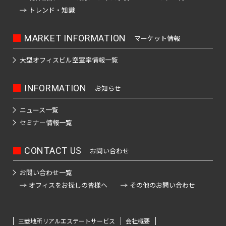
町
日
東
トレンド・知識
京
本
メ
神
橋
ト
MARKET INFORMATION
マーケット情報
ロ
田
茅
有
日
千
半
副
丸
須
場
東
南
銀
大型オフィスビル
空室率情報一覧
楽
比
代
蔵
都
ノ
田
町
西
北
座
町
谷
田
門
心
内
町
線
線
線
INFORMATION
お知らせ
線
線
線
線
線
線
日
神
日
東
千
有
半
南
副
銀
丸
本
東
ニュース一覧
京
田
比
西
代
楽
蔵
北
都
座
ノ
橋
都
セミナー情報一覧
東
谷
線
田
町
門
線
心
線
内
交
兜
通
松
線
全
線
線
線
全
線
全
線
町
都
局
都
都
都
都
CONTACT US
お問い合わせ
下
全
駅
全
全
全
駅
全
駅
全
営
営
営
営
営
町
八
駅
駅
駅
駅
駅
駅
大
お問い合わせ一覧
新
荒
三
浅
落
目
渋
丁
江
オフィスをお探しの皆様へ
その他のお問い合わせ
宿
川
田
草
神
中
合
代々
新
渋
黒
渋
谷
池
堀
戸
線
線
線
線
田
目
駅
木公
木
谷
駅
谷
駅
袋
線
都
都
都
都
都
東
富
新
黒
園駅
場
駅
駅
駅
急
営
営
営
営
営
三菱地所リアルエステートサービス
会社概要
高
白
表
山
川