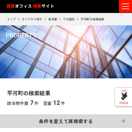
フ
賃貸
オフィス
入居可能時期
検索
サイト
フ
ロ
リ
路
エ
トップ
エリアから探す
東京都
千代田区
平河町の検索結果
ア
ー
1
検索エリア
線
リ
エ
0
閲
ク
ク
PROPERTY
ワ
リ
リ
リ
を
ア
覧
駅
ア
ア
平河町
ア
ー
こだわり条件
再
選
を
履
再
検
ド
択
選
検
変更する
歴
索
制震・免震構造
個別空調
で
索
す
択
す
※
竣工予定
基準階500坪以上
す
検
る
る
す
閲
る
VR画像有
覧
索
る
こだわり検索条件
履
す
歴
平河町の検索結果
は
東
る
90
7
12
該当物件数
件 空室
件
東
日
京
この条件で再検索する
神
が
再検索す
過
京
神
る
条件を変えて再検索する
奈
ぎ
※
千
る
奈
英