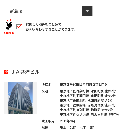
川
と
千
数
葉
自
字
川
埼
動
は
葉
全
的
埼
角
に
選択した物件をまとめて
玉
で
お問い合わせすることができます。
削
入
北
Check
玉
除
力
さ
北
し
海
宮
て
れ
く
ま
海
宮
だ
道
城
す。
愛
さ
い。
道
城
愛
※
知
ＪＡ共済ビル
キ
大
ー
知
ワ
大
所在地
東京都千代田区平河町２丁目7-9
閉じる
阪
ー
交通
東京地下鉄有楽町線
永田町駅
徒歩2分
ド
福
東京地下鉄半蔵門線
永田町駅
徒歩2分
阪
検
東京地下鉄南北線
永田町駅
徒歩2分
福
索
東京地下鉄銀座線
赤坂見附駅
徒歩7分
岡
で
東京地下鉄有楽町線
麹町駅
徒歩7分
※
は
岡
東京地下鉄丸ノ内線
赤坂見附駅
徒歩7分
単
ご
※
竣工年月
2011年2月
一
希
キ
ご
規模
地上：21階、地下：2階
ー