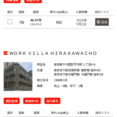
VR画像有
橋
新
渋
大
池
白
上
豊
墨
目
大
中
町
立
駅徒歩1分
八
そ
東
里
岩
京
駅
本
駅
京
日
駅
子
駅
中
駅
暮
駅
宿
谷
崎
袋
山
野
洲
田
黒
田
野
世
田
川
八
武
大
重
の
京
駅
駅
駅
町
駅
本
駅
本
里
選択
階数
東
面積
賃料
入居時期
検討リスト
(共益費込)
区
区
区
区
田
市
市
王
蔵
恵
八
昭
八
手
洲
有
他
駅
恵
駅
橋
町
駅
新
西
道
上
東
小
東
有
谷
子
野
三
亀
神
比
王
新
島
丁
町
46.87坪
2026年
楽
比
駅
駅
追加
9階
相談
9月1日
154.97㎡
橋
新
玄
大
池
石
上
明
京
区
市
北
市
新
河
戸
田
寿
西
子
橋
駅
堀
町
上
寿
宿
坂
崎
袋
川
野
丸
橋
区
橋
島
駅
駅
駅
国
駅
駅
馬
駅
駅
野
駅
西
東
三
の
駅
駅
立
喰
駅
新
北
桜
東
西
後
台
雲
日
荒
鷹
錦
御
渋
品
越
内
新
大
駅
町
橋
新
丘
五
池
楽
東
本
川
市
品
北
糸
茶
谷
川
中
橋
御
ＷＯＲＫ ＶＩＬＬＡ ＨＩＲＡＫＡＷＡＣＨＯ
崎
駅
青
宿
町
反
袋
有
橋
区
川
千
町
ノ
駅
立
駅
島
駅
徒
駅
浜
水
秋
海
田
調
楽
駅
住
駅
水
川
錦
駅
所在地
東京都千代田区平河町１丁目6-8
町
松
四
南
南
道
葉
銀
足
布
新
町
浜
交通
東京地下鉄有楽町線
麹町駅
徒歩4分
駅
駅
駅
糸
駅
木
東京地下鉄半蔵門線
半蔵門駅
徒歩4分
町
谷
平
西
池
原
座
立
市
両
宿
新
松
町
小
場
竣工年月
1988年3月
台
五
袋
内
区
国
四
駅
木
町
秋
駅
規模
地上：6階、地下：1階
芝
四
日
根
日
町
反
府
幸
駅
ツ
場
駅
葉
東
谷
駒
向
岸
本
田
葛
中
池
町
谷
新
駅
原
三
陽
坂
円
込
橋
飾
市
個別空調
浅
袋
駅徒歩5分
即入居可
田
駅
小
駅
田
千
下
町
山
東
永
小
区
草
駅
葛
町
岩
佐
北
石
谷
町
品
多
選択
階数
田
伝
面積
賃料
入居時期
検討リスト
(共益費込)
橋
新
西
駅
神
駅
港
賀