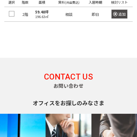
門
原
選択
階数
本
面積
賃料
入居時期
検討リスト
駅
(共益費込)
谷
町
崎
千
宿
橋
59.48坪
町
追加
2階
麻
相談
即日
駄
駅
大
196.63㎡
代々
浜
原
布
ケ
井
木
町
町
一
台
代々
谷
町
ツ
木駅
初
駅
日
駅
富
橋
東
台
本
久
麻
新
代々
大
橋
町
外
布
宿
元
木駅
森
大
神
駅
代々
駅
新
伝
田
麻
新
CONTACT US
木町
小
馬
布
新
宿
蒲
川
お問い合わせ
神
町
十
大
富
駅
田
町
田
番
久
ヶ
駅
日
練
オフィスをお探しのみなさま
東
保
谷
津
本
塀
南
中
駅
久
橋
町
麻
幡
野
戸
堀
布
高
ヶ
駅
町
神
留
田
谷