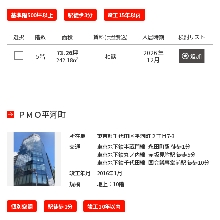
望
希
ワ
の
ー
基準階500坪以上
駅徒歩3分
竣工15年以内
望
ド
駅
の
で
選択
階数
面積
賃料
入居時期
検討リスト
検
(共益費込)
を
エ
索
選
73.26坪
2026年
リ
し
追加
5階
相談
12月
242.18㎡
て
択
ア
く
し
だ
を
さ
て
選
い。
く
×
択
大
だ
ＰＭＯ平河町
し
手
町
さ
て
日
所在地
東京都千代田区平河町２丁目7-3
い。
く
本
交通
東京地下鉄半蔵門線
永田町駅
徒歩1分
橋
1
だ
東京地下鉄丸ノ内線
赤坂見附駅
徒歩5分
/
度
東京地下鉄千代田線
国会議事堂前駅
徒歩10分
〇
さ
大
竣工年月
2016年1月
に
い。
手
規模
地上：10階
選
町
1
択
度
〇
個別空調
駅徒歩1分
竣工10年以内
で
日
に
本