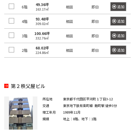
四
大
川
江
摩
板
町
馬
駅
宿
臨
田
49.36坪
追加
6階
南
大
柳
相談
即日
谷
神
塚
163.17㎡
戸
市
橋
町
高
駅
海
駅
越
塚
橋
三
南
南
麹
川
秋
駅
輪
93.48坪
公
高
中
追加
4階
相談
即日
南
栄
品
そ
町
日
309.02㎡
区
葉
吉
ゲ
東
園
輪
音
浅
島
神
大
町
川
の
本
原
祥
ー
京
100.66坪
駅
羽
草
追加
3階
相談
即日
宮
塚
一
332.76㎡
杉
他
橋
駅
寺
ト
駅
虎
亀
橋
愛
前
北
番
並
東
馬
駅
68.02坪
ウ
ノ
関
戸
追加
2階
相談
即日
高
住
品
町
224.86㎡
区
京
御
喰
有
ェ
門
口
鳥
東
田
町
川
都
茶
国
町
楽
新
イ
越
二
板
下
ノ
立
町
六
本
砂
駅
広
荒
東
番
橋
日
水
駅
駅
本
駒
尾
木
大
町
区
本
新
駅
品
第２秩父屋ビル
木
込
町
井
立
橋
新
木
川
恵
三
水
川
横
橋
元
本
場
所在地
東京都千代田区平河町１丁目3-12
駅
比
内
勝
番
道
駅
山
駅
交通
東京地下鉄有楽町線
麹町駅
徒歩3分
赤
郷
寿
藤
島
町
竣工年月
1989年11月
橋
町
大
坂
町
豊
浜
規模
地上：8階、地下：1階
湯
駅
崎
恵
南
四
田
東
松
赤
島
駅
比
大
大
番
飯
駅
日
町