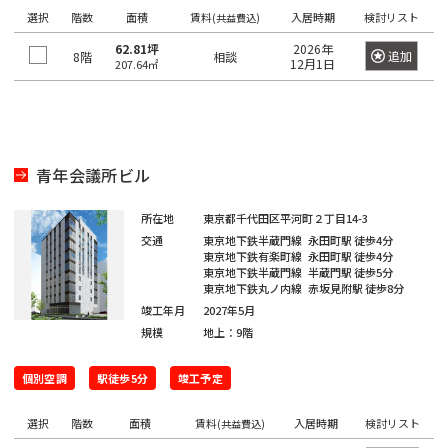
き
選
橋
選択
階数
面積
賃料
入居時期
検討リスト
(共益費込)
る
択
62.81坪
2026年
駅
追加
8階
相談
で
12月1日
207.64㎡
は
き
最
る
大
エ
100
リ
青年会議所ビル
件
ア
で
は
所在地
東京都千代田区平河町２丁目14-3
す。
最
交通
東京地下鉄半蔵門線
永田町駅
徒歩4分
東京地下鉄有楽町線
永田町駅
徒歩4分
大
東京地下鉄半蔵門線
半蔵門駅
徒歩5分
100
東京地下鉄丸ノ内線
赤坂見附駅
徒歩8分
東
東
京
件
竣工年月
2027年5月
京
都
規模
地上：9階
で
都
す。
の
個別空調
駅徒歩5分
竣工予定
賃
貸
東
選択
オ
階数
面積
賃料
入居時期
検討リスト
(共益費込)
東
京
フ