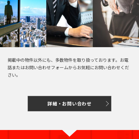
田
町
海
吉
馬
下
和
岸
笹
祥
場
宮
日
泉
塚
寺
駅
比
本
芝
町
駅
町
橋
浦
目
神
人
三
白
払
白
田
形
鷹
駅
方
金
佐
町
駅
町
掲載中の物件以外にも、多数物件を取り扱っております。お電
台
久
池
日
話またはお問い合わせフォームからお気軽にお問い合わせくだ
間
袋
市
台
さい。
本
町
駅
谷
場
橋
砂
神
蛎
大
土
田
殻
塚
詳細・お問い合わせ
原
相
町
駅
町
生
日
町
巣
大
本
鴨
久
東
橋
駅