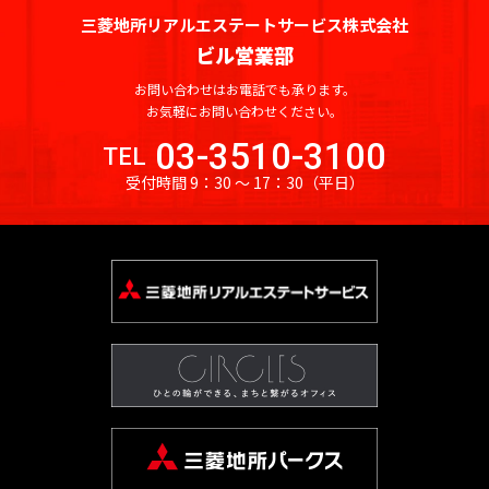
保
神
箱
三菱地所リアルエステートサービス株式会社
田
崎
駒
ビル営業部
高
町
込
田
岩
お問い合わせはお電話でも承ります。
駅
馬
お気軽にお問い合わせください。
本
日
場
町
本
田
03-3510-3100
TEL
橋
端
受付時間 9：30 〜 17：30
（平日）
神
小
駅
田
網
岩
日
町
本
暮
町
日
里
本
駅
神
橋
田
鶯
本
紺
谷
石
屋
駅
町
町
上