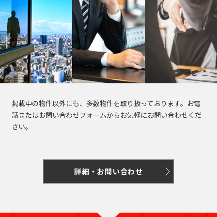
き
選
橋
る
択
駅
で
は
き
最
る
大
エ
100
リ
件
ア
で
は
掲載中の物件以外にも、多数物件を取り扱っております。お電
す。
最
話またはお問い合わせフォームからお気軽にお問い合わせくだ
さい。
大
100
東
東
京
件
京
都
で
都
詳細・お問い合わせ
す。
の
賃
貸
東
オ
東
京
フ