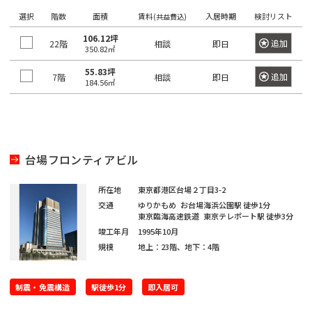
望
希
ワ
選択
階数
面積
賃料
入居時期
検討リスト
(共益費込)
の
ー
望
ド
駅
106.12坪
の
で
追加
22階
相談
即日
350.82㎡
検
を
エ
索
55.83坪
選
リ
し
追加
7階
相談
即日
184.56㎡
て
択
ア
く
し
だ
を
さ
て
選
い。
く
×
択
大
台場フロンティアビル
だ
し
手
町
さ
て
日
所在地
東京都港区台場２丁目3-2
い。
く
本
交通
ゆりかもめ
お台場海浜公園駅
徒歩1分
橋
1
だ
東京臨海高速鉄道
東京テレポート駅
徒歩3分
/
度
〇
竣工年月
1995年10月
さ
大
に
規模
地上：23階、地下：4階
い。
手
選
町
1
択
度
制震・免震構造
〇
駅徒歩1分
即入居可
で
日
に
本