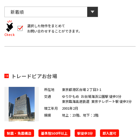
川
と
千
数
葉
自
字
川
埼
動
は
葉
全
的
埼
角
に
選択した物件をまとめて
玉
で
お問い合わせすることができます。
削
入
北
Check
玉
除
力
さ
北
し
海
宮
て
れ
く
ま
海
宮
だ
道
城
す。
愛
さ
い。
道
城
愛
※
知
トレードピアお台場
キ
大
ー
知
ワ
大
所在地
東京都港区台場２丁目3-1
閉じる
阪
ー
交通
ゆりかもめ
お台場海浜公園駅
徒歩3分
ド
福
東京臨海高速鉄道
東京テレポート駅
徒歩3分
阪
検
福
竣工年月
2001年2月
索
岡
で
規模
地上：23階、地下：2階
※
は
岡
単
ご
※
一
制震・免震構造
希
基準階500坪以上
駅徒歩3分
即入居可
キ
ご
ー