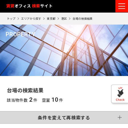
フ
賃貸
オフィス
入居可能時期
検索
サイト
フ
ロ
リ
路
エ
トップ
エリアから探す
東京都
港区
台場の検索結果
ア
ー
1
検索エリア
線
リ
エ
0
閲
ク
ク
PROPERTY
ワ
リ
リ
リ
を
ア
覧
駅
ア
ア
台場
ア
ー
こだわり条件
再
選
を
履
再
検
ド
択
選
検
変更する
歴
索
制震・免震構造
個別空調
で
索
す
択
す
※
竣工予定
基準階500坪以上
す
検
る
る
す
閲
る
VR画像有
覧
索
る
こだわり検索条件
履
す
歴
台場の検索結果
は
東
る
90
2
10
該当物件数
件 空室
件
東
日
京
この条件で再検索する
神
が
再検索す
過
京
神
る
条件を変えて再検索する
奈
ぎ
※
千
る
奈
英