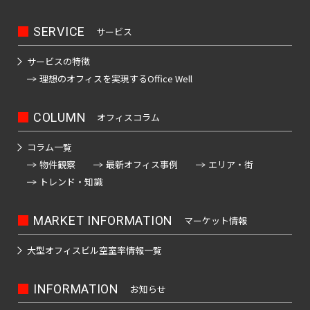
坂
寿
京
井
町
田
本
五
駅
西
町
八
SERVICE
北
サービス
橋
橋
反
大
五
王
田
青
駅
田
恵
信
井
番
サービスの特徴
子
日
町
山
駅
比
濃
町
理想のオフィスを
実現するOffice Well
市
駅
本
駅
寿
町
南
ケ
橋
目
南
六
西
高
青
谷
久
黒
COLUMN
オフィスコラム
歌
番
八
輪
山
駅
松
駅
神
舞
町
王
ゲ
コラム一覧
町
泉
伎
愛
四
子
恵
ー
物件観察
最新オフィス事例
エリア・街
町
神
町
宕
ツ
駅
日
比
ト
トレンド・知識
田
谷
本
寿
ウ
神
下
猿
芝
駅
橋
駅
ェ
山
MARKET INFORMATION
マーケット情報
落
楽
公
富
イ
町
合
町
園
信
渋
沢
大型オフィスビル
空室率情報一覧
駅
濃
谷
千
町
馬
神
芝
町
駅
品
駄
場
田
INFORMATION
お知らせ
大
駅
日
川
ヶ
下
三