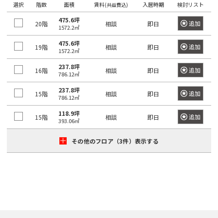
き
選択
階数
面積
賃料
入居時期
検討リスト
選
(共益費込)
橋
る
択
475.6坪
追加
20階
相談
即日
駅
1572.2㎡
で
は
き
475.6坪
追加
19階
相談
即日
1572.2㎡
最
る
大
エ
237.8坪
追加
16階
相談
即日
786.12㎡
100
リ
件
237.8坪
ア
追加
15階
相談
即日
786.12㎡
で
は
す。
118.9坪
最
追加
15階
相談
即日
393.06㎡
大
100
その他のフロア（3件）表示する
東
東
京
件
京
都
で
都
す。
の
賃
貸
東
オ
東
京
フ