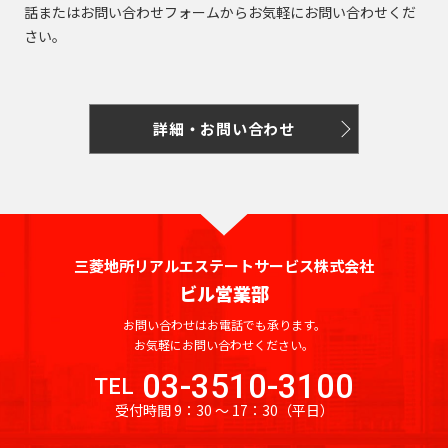
橋
新
渋
大
池
白
上
豊
墨
目
大
中
町
立
八
そ
東
里
岩
京
駅
本
駅
京
日
駅
子
駅
中
駅
暮
話またはお問い合わせフォームからお気軽にお問い合わせくだ
駅
宿
谷
崎
袋
山
野
洲
田
黒
田
野
世
田
川
八
武
大
重
の
京
駅
駅
駅
町
駅
本
駅
本
里
さい。
東
区
区
区
区
田
市
市
王
蔵
恵
八
昭
八
手
洲
有
他
駅
恵
駅
橋
町
駅
新
西
道
上
東
小
東
有
谷
子
野
三
亀
神
比
王
新
島
丁
町
楽
比
駅
駅
橋
新
玄
大
池
石
上
明
京
区
市
北
市
新
河
戸
田
寿
西
子
橋
駅
堀
町
上
寿
宿
坂
崎
袋
川
野
丸
橋
区
橋
島
駅
駅
駅
国
駅
駅
馬
駅
詳細・お問い合わせ
駅
野
駅
西
東
三
の
駅
駅
立
喰
駅
新
北
桜
東
西
後
台
雲
日
荒
鷹
錦
御
渋
品
越
内
新
大
駅
町
橋
新
丘
五
池
楽
東
本
川
市
品
北
糸
茶
谷
川
中
橋
御
崎
駅
青
宿
町
反
袋
有
橋
区
川
千
町
ノ
駅
立
駅
島
駅
徒
駅
浜
水
秋
海
田
調
楽
駅
住
駅
水
川
錦
駅
町
松
四
南
南
道
葉
銀
三菱地所リアルエステートサービス株式会社
足
布
新
町
浜
駅
駅
駅
糸
駅
木
町
谷
平
西
池
原
座
ビル営業部
立
市
両
宿
新
松
町
小
場
台
五
袋
内
区
国
四
駅
木
町
秋
駅
お問い合わせはお電話でも承ります。
芝
四
日
根
日
町
反
府
幸
駅
ツ
場
駅
葉
お気軽にお問い合わせください。
東
谷
駒
向
岸
本
田
葛
中
池
町
谷
新
駅
原
三
陽
03-3510-3100
坂
円
込
橋
TEL
飾
市
浅
袋
田
駅
小
駅
田
千
下
町
山
東
永
小
受付時間 9：30 〜 17：30
（平日）
区
草
駅
葛
町
岩
佐
北
石
谷
町
品
多
田
伝
橋
新
西
駅
神
駅
港
賀