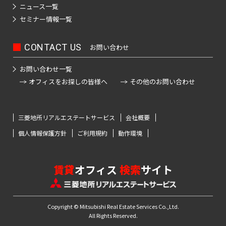
門
原
本
駅
谷
ニュース一覧
町
崎
千
宿
橋
セミナー情報一覧
町
麻
駄
駅
大
代々
浜
原
布
ケ
井
木
町
町
一
CONTACT US
お問い合わせ
台
代々
谷
町
ツ
木駅
初
駅
日
駅
富
お問い合わせ一覧
橋
東
台
本
久
オフィスをお探しの皆様へ
その他のお問い合わせ
麻
新
代々
大
橋
町
外
布
宿
元
木駅
森
大
神
駅
代々
駅
新
伝
田
三菱地所リアルエステートサービス
会社概要
麻
新
木町
小
馬
布
新
個人情報保護方針
ご利用規約
動作環境
宿
蒲
川
神
町
十
大
富
駅
田
町
田
番
久
ヶ
駅
日
練
賃貸
オフィス
検索
サイト
東
保
谷
津
本
塀
南
中
駅
久
橋
町
麻
幡
野
戸
堀
布
高
Copyright © Mitsubishi Real Estate Services Co.,Ltd.
ヶ
駅
町
神
留
All Rights Reserved.
田
谷