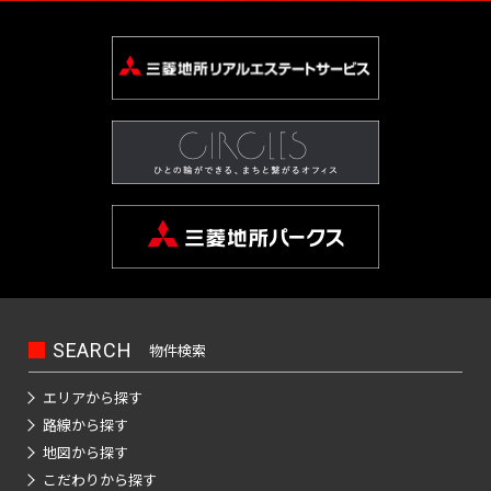
四
大
川
江
摩
板
町
馬
駅
宿
臨
田
南
大
柳
谷
神
塚
戸
市
橋
町
高
駅
海
駅
越
塚
橋
三
南
南
麹
川
秋
駅
輪
公
高
中
南
栄
品
そ
町
日
区
葉
吉
ゲ
東
園
輪
音
浅
島
神
大
町
川
の
本
原
祥
ー
京
駅
羽
草
宮
塚
一
杉
他
橋
駅
寺
ト
駅
虎
亀
橋
愛
前
北
番
並
東
馬
駅
ウ
ノ
関
戸
高
住
品
町
区
京
御
喰
有
ェ
門
口
鳥
東
田
町
川
都
茶
国
町
楽
新
イ
越
二
板
下
ノ
立
町
六
本
砂
駅
広
荒
東
番
橋
日
水
駅
駅
本
駒
尾
木
大
町
区
本
新
駅
品
木
込
町
井
立
橋
新
木
川
恵
三
SEARCH
物件検索
水
川
横
橋
元
本
場
駅
比
内
勝
番
道
駅
山
駅
赤
郷
寿
エリアから探す
藤
島
町
橋
町
大
坂
路線から探す
町
豊
浜
湯
駅
崎
恵
南
四
地図から探す
田
東
松
赤
島
駅
比
大
大
番
こだわりから探す
飯
駅
日
町