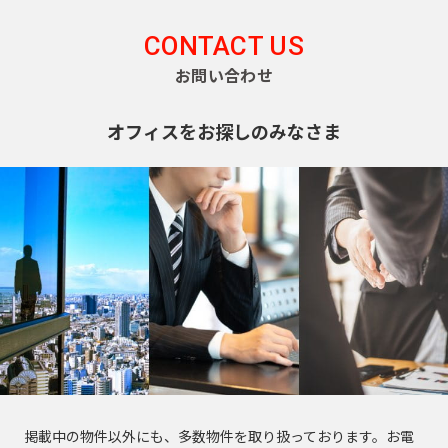
京
都
ィ
都
ス
CONTACT US
の
を
賃
お問い合わせ
探
貸
す
オ
湘
フ
オフィスをお探しのみなさま
JR
南
東
総
京浜
ィ
中
総
武
横
常
新
横
八
海
武・
埼
南
青
京
ス
東
山
央
武
蔵
須
を
磐
宿
浜
高
道
中央
京
武
梅
葉
北・
手
本
本
野
賀
探
東
線
ラ
線
線
本
緩行
線
線
線
線
根岸
線
線
線
線
線
す
京
イ
線
線
線
八
東
世
千
東
常
総
中
埼
湘
南
横
横
総
青
八
京
武
山
京浜
新
品
文
江
目
中
町
渋
豊
台
墨
大
立
23
中
ン
王
京
港
田
代
海
磐
武・
央
京
南
武
浜
須
武
梅
高
葉
蔵
手
東
宿
川
京
東
黒
野
田
谷
島
東
田
田
川
区
央
子
都
区
谷
田
道
線
中央
本
線
新
線
線
賀
本
線
線
線
野
線
北・
区
区
区
区
区
区
市
区
区
区
区
区
市
そ
区
市
下
区
区
本
全
緩行
線
全
宿
全
全
線
線
全
全
全
線
全
根岸
の
港
新
渋
品
豊
文
台
江
墨
目
大
中
世
町
立
八
東
東
千
中
線
駅
線全
全
駅
ラ
駅
駅
全
全
駅
駅
駅
全
駅
線全
他
区
宿
谷
川
島
京
東
東
田
黒
田
野
田
田
川
王
京
京
代
央
全
駅
駅
イ
駅
駅
駅
駅
区
区
区
区
区
区
区
区
区
区
区
谷
市
市
子
23
都
日
大
府
町
立
八
東
田
区
東
駅
ン
新
区
市
区
下
暮
小
東
崎
中
田
東
新
川
王
京
府
区
京
日
掲載中の物件以外にも、多数物件を取り扱っております。お電
全