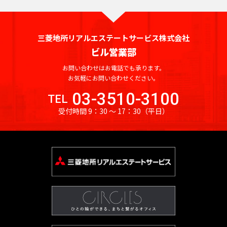
京
都
ィ
都
ス
の
を
賃
三菱地所リアルエステートサービス株式会社
探
貸
ビル営業部
す
オ
湘
フ
お問い合わせはお電話でも承ります。
JR
南
東
総
京浜
ィ
お気軽にお問い合わせください。
中
総
武
横
常
新
横
八
海
武・
埼
南
青
京
ス
東
山
央
武
蔵
須
03-3510-3100
を
TEL
磐
宿
浜
高
道
中央
京
武
梅
葉
北・
手
本
本
野
賀
探
東
受付時間 9：30 〜 17：30
（平日）
線
ラ
線
線
本
緩行
線
線
線
線
根岸
線
線
線
線
線
す
京
イ
線
線
線
八
東
世
千
東
常
総
中
埼
湘
南
横
横
総
青
八
京
武
山
京浜
新
品
文
江
目
中
町
渋
豊
台
墨
大
立
23
中
ン
王
京
港
田
代
海
磐
武・
央
京
南
武
浜
須
武
梅
高
葉
蔵
手
東
宿
川
京
東
黒
野
田
谷
島
東
田
田
川
区
央
子
都
区
谷
田
道
線
中央
本
線
新
線
線
賀
本
線
線
線
野
線
北・
区
区
区
区
区
区
市
区
区
区
区
区
市
そ
区
市
下
区
区
本
全
緩行
線
全
宿
全
全
線
線
全
全
全
線
全
根岸
の
港
新
渋
品
豊
文
台
江
墨
目
大
中
世
町
立
八
東
東
千
中
線
駅
線全
全
駅
ラ
駅
駅
全
全
駅
駅
駅
全
駅
線全
他
区
宿
谷
川
島
京
東
東
田
黒
田
野
田
田
川
王
京
京
代
央
全
駅
駅
イ
駅
駅
駅
駅
区
区
区
区
区
区
区
区
区
区
区
谷
市
市
子
23
都
日
大
府
町
立
八
東
田
区
東
駅
ン
新
区
市
区
下
暮
小
東
崎
中
田
東
新
川
王
京
府
区
京
日
全