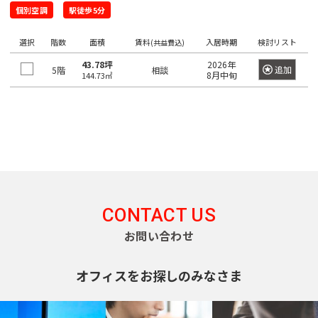
望
希
ワ
個別空調
駅徒歩5分
の
ー
望
ド
駅
の
選択
階数
面積
賃料
入居時期
検討リスト
で
(共益費込)
検
を
エ
43.78坪
2026年
索
追加
5階
相談
選
8月中旬
144.73㎡
リ
し
て
択
ア
く
し
だ
を
さ
て
選
い。
く
×
択
大
だ
し
手
町
さ
て
日
い。
く
本
CONTACT US
橋
1
だ
/
度
お問い合わせ
〇
さ
大
に
い。
手
選
町
1
オフィスをお探しのみなさま
択
度
〇
で
日
に
本