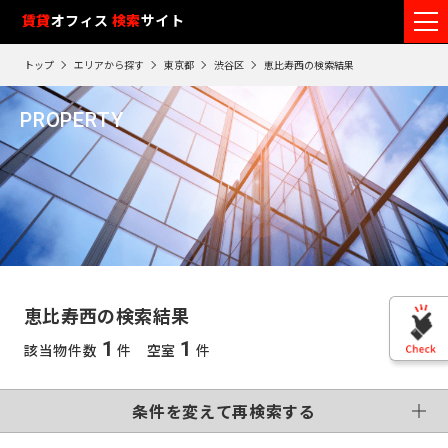
フ
賃貸
オフィス
入居可能時期
検索
サイト
フ
ロ
リ
路
エ
トップ
エリアから探す
東京都
渋谷区
恵比寿西の検索結果
ア
ー
1
検索エリア
線
リ
エ
0
閲
ク
ク
PROPERTY
ワ
リ
リ
リ
を
ア
覧
駅
ア
ア
恵比寿西
ア
ー
こだわり条件
再
選
を
履
再
検
ド
択
選
検
変更する
歴
索
制震・免震構造
個別空調
で
索
す
択
す
※
竣工予定
基準階500坪以上
す
検
る
る
す
閲
る
VR画像有
覧
索
る
こだわり検索条件
履
す
歴
恵比寿西の検索結果
は
東
る
90
1
1
該当物件数
件 空室
件
東
日
京
この条件で再検索する
神
が
再検索す
過
京
神
る
条件を変えて再検索する
奈
ぎ
※
千
る
奈
英