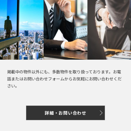
き
選
橋
る
択
駅
で
は
き
最
る
大
エ
100
リ
件
ア
で
は
す。
最
掲載中の物件以外にも、多数物件を取り扱っております。お電
大
話またはお問い合わせフォームからお気軽にお問い合わせくだ
100
さい。
東
東
京
件
京
都
で
都
す。
の
賃
詳細・お問い合わせ
貸
東
オ
東
京
フ