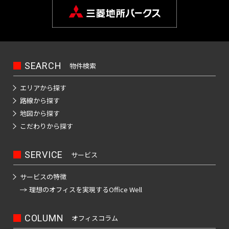
橋
新
渋
大
池
白
上
豊
墨
目
大
中
町
立
八
そ
東
里
岩
京
駅
本
駅
京
日
駅
子
駅
中
駅
暮
駅
宿
谷
崎
袋
山
野
洲
田
黒
田
野
世
田
川
八
武
大
重
の
京
駅
駅
駅
町
駅
本
駅
本
里
東
区
区
区
区
田
市
市
王
蔵
恵
八
昭
八
手
洲
有
他
駅
恵
駅
橋
町
駅
新
西
道
上
東
小
東
有
谷
子
野
三
亀
神
比
王
新
島
丁
町
楽
比
駅
駅
橋
新
玄
大
池
石
上
明
京
区
市
北
市
新
河
戸
田
寿
西
子
橋
駅
堀
町
上
寿
宿
坂
崎
袋
川
野
丸
橋
区
橋
島
駅
駅
駅
国
駅
駅
馬
駅
SEARCH
駅
野
物件検索
駅
西
東
三
の
駅
駅
立
喰
駅
新
北
桜
東
西
後
台
雲
日
荒
鷹
エリアから探す
錦
御
渋
品
越
内
新
大
駅
町
橋
新
丘
五
池
楽
東
本
川
市
路線から探す
品
北
糸
茶
谷
川
中
橋
御
崎
駅
青
宿
町
反
袋
有
橋
区
地図から探す
川
千
町
ノ
駅
立
駅
島
駅
徒
駅
浜
水
秋
海
田
調
楽
こだわりから探す
駅
住
駅
水
川
錦
駅
町
松
四
南
南
道
葉
銀
足
布
新
町
浜
駅
駅
駅
糸
駅
木
町
谷
平
西
池
原
座
立
市
両
宿
新
松
町
SERVICE
サービス
小
場
台
五
袋
内
区
国
四
駅
木
町
秋
駅
芝
四
日
根
日
町
反
府
幸
駅
ツ
場
駅
葉
サービスの特徴
東
谷
駒
向
岸
本
田
葛
中
池
町
谷
新
駅
原
理想のオフィスを
実現するOffice Well
三
陽
坂
円
込
橋
飾
市
浅
袋
田
駅
小
駅
田
千
下
町
山
東
永
小
区
草
駅
葛
町
岩
佐
COLUMN
北
石
谷
オフィスコラム
町
品
多
田
伝
橋
新
西
駅
神
駅
港
賀