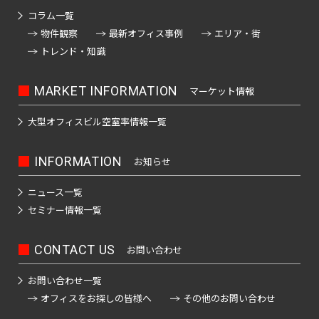
四
大
川
江
摩
板
町
馬
駅
宿
臨
田
コラム一覧
南
大
柳
谷
神
塚
戸
市
橋
町
高
駅
海
駅
越
物件観察
最新オフィス事例
エリア・街
塚
橋
三
南
南
麹
川
秋
駅
輪
公
高
中
トレンド・知識
南
栄
品
そ
町
日
区
葉
吉
ゲ
東
園
輪
音
浅
島
神
大
町
川
の
本
原
祥
ー
京
駅
羽
草
宮
塚
一
MARKET INFORMATION
マーケット情報
杉
他
橋
駅
寺
ト
駅
虎
亀
橋
愛
前
北
番
並
東
馬
駅
ウ
ノ
関
戸
高
大型オフィスビル
空室率情報一覧
住
品
町
区
京
御
喰
有
ェ
門
口
鳥
東
田
町
川
都
茶
国
町
楽
新
イ
越
二
板
INFORMATION
お知らせ
下
ノ
立
町
六
本
砂
駅
広
荒
東
番
橋
日
水
駅
駅
本
駒
尾
木
大
町
ニュース一覧
区
本
新
駅
品
木
込
町
井
セミナー情報一覧
立
橋
新
木
川
恵
三
水
川
横
橋
元
本
場
駅
比
内
勝
番
道
駅
山
CONTACT US
駅
お問い合わせ
赤
郷
寿
藤
島
町
橋
町
大
坂
町
お問い合わせ一覧
豊
浜
湯
駅
崎
恵
南
四
オフィスをお探しの皆様へ
その他のお問い合わせ
田
東
松
赤
島
駅
比
大
大
番
飯
駅
日
町