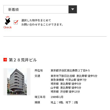
川
と
千
数
葉
自
字
川
埼
動
は
葉
全
的
埼
角
に
選択した物件をまとめて
玉
で
お問い合わせすることができます。
削
入
北
Check
玉
除
力
さ
北
し
海
宮
て
れ
く
ま
海
宮
だ
道
城
す。
愛
さ
い。
道
城
愛
※
知
第２８荒井ビル
キ
大
ー
知
ワ
大
所在地
東京都渋谷区恵比寿西２丁目4-5
閉じる
阪
ー
交通
東京地下鉄日比谷線
恵比寿駅
徒歩5分
ド
福
東急東横線
代官山駅
徒歩7分
阪
検
埼京線
恵比寿駅
徒歩5分
福
索
山手線
恵比寿駅
徒歩5分
岡
で
埼京線
渋谷駅
徒歩13分
※
は
岡
竣工年月
1989年1月
単
ご
※
一
規模
地上：9階、地下：1階
希
キ
ご
ー