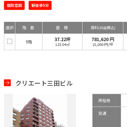
個別空調
駅徒歩5分
選択
階数
面積
賃料
(共益費込)
37.22坪
781,620 円
9階
123.04㎡
21,000 円/坪
クリエート三田ビル
所在地
交通