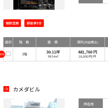
個別空調
駅徒歩5分
選択
階数
面積
賃料
(共益費込)
30.11坪
481,760 円
3階
NEW
99.54㎡
16,000 円/坪
カメダビル
所在地