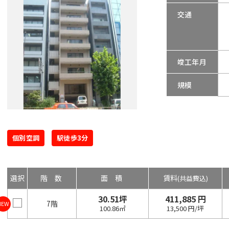
交通
竣工年月
規模
個別空調
駅徒歩3分
選択
階数
面積
賃料
(共益費込)
30.51坪
411,885 円
7階
NEW
100.86㎡
13,500 円/坪