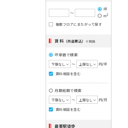
で
希
ご
は
坪
望
単
希
〜
2
m
一
の
望
キ
複数フロアにまたがって探す
駅
の
ー
を
ワ
エ
ー
選
賃 料
リ
（共益費込）
※税抜
ド
択
ア
で
検
坪単価で検索
し
を
索
て
選
〜
円/坪
し
く
択
て
賃料相談を含む
く
だ
し
だ
さ
て
さ
月額総額で検索
い。
い。
く
×
1
〜
円/月
だ
大
度
さ
手
賃料相談を含む
に
町
い。
日
選
1
本
最寄駅徒歩