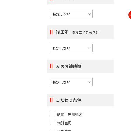
択
度
橋
/
で
に
〇
き
選
大
る
手
択
町
駅
竣工年
※竣工予定も含む
で
は
き
〇
最
日
る
本
大
エ
橋
100
リ
入居可能時期
件
ア
で
は
す。
最
大
こだわり条件
100
件
東
東
制震・免震構造
で
京
京
都
個別空調
す。
都