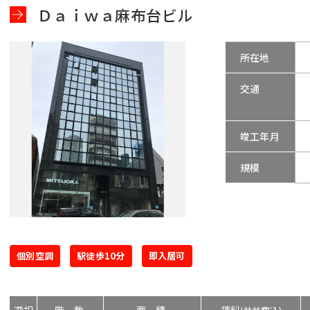
Ｄａｉｗａ麻布台ビル
所在地
交通
竣工年月
規模
個別空調
駅徒歩10分
即入居可