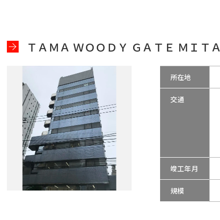
ＴＡＭＡ ＷＯＯＤＹ ＧＡＴＥ ＭＩＴ
所在地
交通
竣工年月
規模