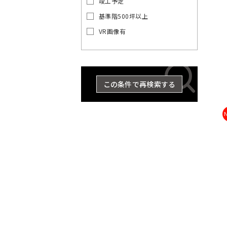
竣工予定
の
賃
基準階500坪以上
貸
VR画像有
オ
東
東
京
フ
京
都
ィ
都
ス
の
を
賃
この条件で再検索する
探
貸
す
オ
湘
フ
JR
ィ
南
総
京浜
東
中
横
総
武
ス
埼
新
横
八
京
武・
南
青
東
海
常
山
央
須
武
蔵
を
京
宿
浜
高
葉
中央
武
梅
北・
道
磐
手
探
東
本
賀
本
野
線
ラ
線
線
線
緩行
線
線
根岸
本
線
線
す
京
線
線
線
線
世
八
東
千
イ
線
線
線
品
豊
文
江
墨
目
中
町
23
渋
台
大
立
中
新
総
中
埼
湘
南
横
横
総
青
八
京
武
山
京浜
東
常
田
王
京
港
代
ン
川
島
京
東
田
黒
野
田
区
谷
東
田
川
央
宿
武・
央
京
南
武
浜
須
武
梅
高
葉
蔵
手
東
海
磐
谷
子
都
区
田
区
区
区
区
区
区
区
市
そ
区
区
区
市
区
区
中央
本
線
新
線
線
賀
本
線
線
線
野
線
北・
道
線
区
市
下
区
の
緩行
線
全
宿
全
全
線
線
全
全
全
線
全
根岸
本
全