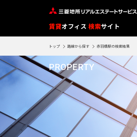
フ
※
リ
閲
ー
覧
路
エ
賃貸
オフィス
検索
サイト
ワ
履
線
リ
ー
歴
を
ア
トップ
路線から探す
赤羽橋駅の検索結果
ド
SEARCH
0
は
ク
ク
エ
選
を
1
で
リ
リ
物件検索
リ
90
択
選
駅
PROPERTY
ア
ア
ア
検
再
日
す
択
再
検
索
フ
検
が
る
す
索
索
す
ロ
過
す
る
す
る
ア
る
ぎ
る
閲
る
東
覧
と
東
履
京
再検索する
神
自
歴
京
神
動
※