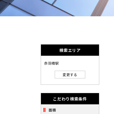
奈
千
英
的
奈
数
千
に
川
字
葉
埼
は
削
川
葉
埼
全
玉
角
除
で
玉
北
さ
入
力
北
れ
し
海
宮
検索エリア
ま
て
海
宮
く
す。
道
城
愛
だ
赤羽橋駅
さ
道
城
愛
い。
知
大
変更する
※
知
大
キ
閉じる
阪
ー
福
ワ
阪
福
ー
岡
こだわり検索条件
ド
※
検
岡
索
面積
ご
※