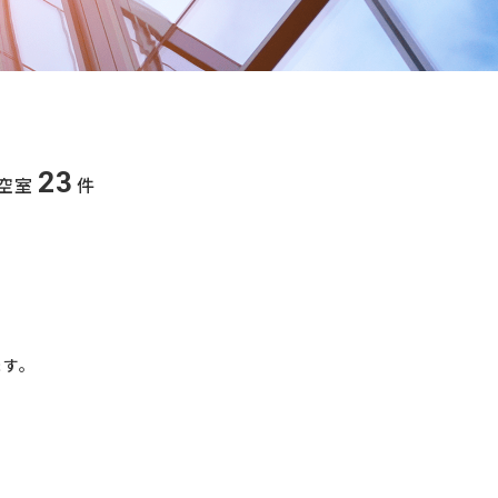
23
空室
件
ます。