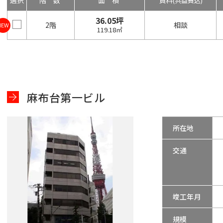
選択
階数
面積
賃料
(共益費込)
36.05坪
2階
相談
NEW
119.18㎡
麻布台第一ビル
所在地
交通
竣工年月
規模