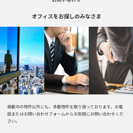
東
電
駅
駅
東
東
東
新
大
荒
浅
三
鉄
田
明
表
金
明
東
東
参
新
急
東
町
急
急
急
宿
江
川
草
田
新
恵
馬
治
豊
参
台
治
急
急
道
大
田
急
オフィスをお探しのみなさま
大
多
世
線
戸
線
線
線
鍛
富
比
場
神
洲
道
駅
神
目
池
駅
塚
園
東
井
摩
田
全
線
全
全
全
冶
寿
駅
宮
駅
駅
宮
黒
上
駅
都
横
町
川
谷
駅
全
駅
駅
駅
入
白
外
町
駅
前
前
線
線
市
線
線
線
線
駅
東
東
東
東
東
東
東
船
早
月
青
金
京
苑
茗
駅
駅
線
王
新
早
五
目
急
急
急
急
急
急
急
神
六
稲
島
山
高
前
荷
電
宿
都
稲
反
黒
湊
京
京
池
目
多
大
世
東
田
田
鉄
本
田
表
駅
一
輪
北
駅
谷
駅
庁
田
田
駅
王
王
上
黒
摩
井
田
横
園
鍛
木
駅
参
丁
駅
参
駅
京
明
前
駅
駅
相
井
新
青
線
線
川
町
谷
線
都
冶
駅
道
目
道
王
新
白
石
駅
模
の
神
富
麻
山
後
全
全
線
線
線
全
市
町
駅
駅
駅
線
宿
面
高
金
町
原
頭
神
楽
町
布
一
楽
駅
駅
全
全
全
駅
線
三
新
影
輪
台
内
線
線
谷
坂
乃
駅
永
十
新
丁
園
駅
駅
駅
京
全
京
京
京
築
丁
宿
橋
台
駅
急
五
目
渋
神
町
駅
木
田
番
宿
目
駅
王
駅
王
王
電
地
目
西
駅
駅
銀
反
黒
蒲
大
三
掲載中の物件以外にも、多数物件を取り扱っております。お電
谷
田
駅
坂
町
駅
三
駅
相
井
線
鉄
京
白
駅
口
飯
座
本
話またはお問い合わせフォームからお気軽にお問い合わせくだ
田
駅
田
井
軒
駅
渋
京
駅
駅
丁
模
の
全
月
急
学
泉
金
駅
神
虎
田
一
六
さい。
赤
郷
駅
駅
町
茶
谷
急
目
原
頭
駅
島
空
曙
習
岳
高
不
代
田
ノ
橋
赤
丁
半
本
坂
三
駅
屋
駅
本
駅
線
線