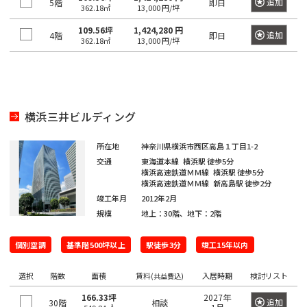
日
追加
5階
即日
362.18㎡
13,000 円/坪
神
野
本
田
109.56坪
1,424,280 円
駅
橋
追加
4階
即日
362.18㎡
13,000 円/坪
北
室
御
乗
町
徒
物
町
町
日
駅
横浜三井ビルディング
本
神
橋
秋
田
所在地
神奈川県横浜市西区高島１丁目1-2
本
葉
交通
東海道本線
横浜駅
徒歩5分
西
町
横浜高速鉄道ＭＭ線
横浜駅
徒歩5分
原
福
横浜高速鉄道ＭＭ線
新高島駅
徒歩2分
駅
田
日
竣工年月
2012年2月
規模
地上：30階、地下：2階
町
本
神
橋
田
個別空調
基準階500坪以上
駅徒歩3分
竣工15年以内
神
小
駅
田
舟
選択
階数
面積
賃料
入居時期
検討リスト
(共益費込)
美
町
倉
166.33坪
2027年
追加
30階
相談