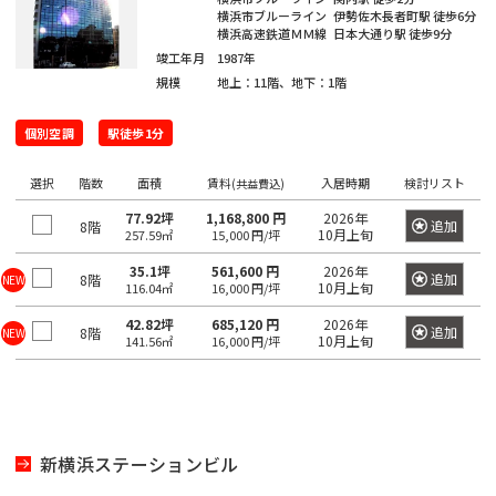
坂
寿
京
井
町
横浜市ブルーライン
伊勢佐木長者町駅
徒歩6分
田
本
五
駅
西
横浜高速鉄道ＭＭ線
日本大通り駅
徒歩9分
町
八
北
橋
橋
反
竣工年月
1987年
大
五
王
田
青
駅
田
恵
規模
地上：11階、地下：1階
信
井
番
子
日
町
山
駅
比
濃
町
市
駅
本
駅
個別空調
駅徒歩1分
寿
町
南
ケ
橋
目
南
六
西
高
青
選択
階数
谷
久
面積
賃料
入居時期
検討リスト
黒
(共益費込)
歌
番
八
輪
山
駅
松
駅
神
77.92坪
1,168,800 円
2026年
舞
町
追加
8階
王
ゲ
10月上旬
257.59㎡
15,000 円/坪
町
泉
伎
愛
四
子
恵
ー
町
35.1坪
561,600 円
2026年
神
町
追加
8階
NEW
宕
10月上旬
ツ
駅
日
116.04㎡
16,000 円/坪
比
ト
田
谷
本
寿
ウ
神
42.82坪
685,120 円
2026年
下
猿
追加
8階
NEW
芝
10月上旬
141.56㎡
16,000 円/坪
駅
橋
駅
ェ
山
落
楽
公
富
イ
町
合
町
園
信
渋
沢
駅
濃
谷
千
町
馬
神
芝
町
駅
品
駄
場
新横浜ステーションビル
田
大
駅
日
川
ヶ
下
三