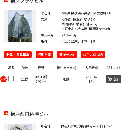
横浜プラザビル
橋
新
渋
大
池
白
上
豊
墨
目
大
中
町
立
八
そ
東
里
岩
京
駅
本
駅
京
日
駅
子
駅
中
駅
暮
駅
宿
谷
崎
袋
山
野
洲
田
黒
田
野
世
田
川
八
武
大
重
の
京
駅
駅
駅
町
駅
本
駅
本
里
所在地
神奈川県横浜市神奈川区金港町2-6
東
区
区
区
区
田
市
市
王
蔵
恵
八
昭
八
手
洲
有
他
駅
恵
駅
橋
町
駅
交通
根岸線
横浜駅
徒歩5分
新
西
道
上
東
小
東
有
谷
子
野
三
亀
神
比
王
新
島
丁
町
楽
比
駅
駅
横須賀線
横浜駅
徒歩5分
橋
新
玄
大
池
石
上
明
京
京浜東北・根岸線
横浜駅
徒歩5分
区
市
北
市
新
河
戸
田
寿
西
子
橋
駅
堀
町
上
寿
宿
坂
崎
袋
川
野
竣工年月
2010年3月
丸
橋
区
橋
島
駅
駅
駅
国
駅
駅
馬
駅
駅
野
駅
西
東
規模
地上：12階、地下：1階
三
の
駅
駅
立
喰
駅
新
北
桜
東
西
後
台
雲
日
荒
鷹
錦
御
渋
品
越
内
新
大
駅
町
制震・免震構造
個別空調
駅徒歩5分
竣工20年以内
橋
新
丘
五
池
楽
東
本
川
市
品
北
糸
茶
谷
川
中
橋
御
崎
駅
青
宿
町
反
袋
有
橋
区
川
千
町
ノ
駅
立
駅
島
駅
徒
駅
選択
階数
面積
賃料
入居時期
検討リスト
(共益費込)
浜
水
秋
海
田
調
楽
駅
住
駅
水
川
錦
駅
町
松
四
南
南
道
葉
銀
42.47坪
2027年
足
布
新
町
浜
駅
駅
駅
糸
追加
11階
駅
相談
NEW
1月
木
140.4㎡
町
谷
平
西
池
原
座
立
市
両
宿
新
松
町
小
場
台
五
袋
内
区
国
四
駅
木
町
秋
駅
芝
四
日
根
日
町
反
府
幸
駅
ツ
場
駅
葉
東
谷
駒
向
岸
本
田
葛
中
池
町
谷
新
駅
原
三
陽
坂
円
込
橋
飾
市
浅
袋
横浜西口藤澤ビル
田
駅
小
駅
田
千
下
町
山
東
永
小
区
草
駅
葛
町
岩
佐
北
石
谷
町
品
多
田
伝
所在地
神奈川県横浜市西区南幸２丁目11-7
橋
新
西
駅
神
駅
港
賀