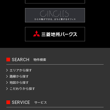
京
品
天
本
町
田
駅
カ
京
駅
谷
三
銀
桜
山
宿
豊島
駅
谷
大
成
宝
川
空
町
町
駅
橋
都
イ
神
成
東
駅
越
座
東
新
駅
線
線全
駅
前
押
町
駅
橋
駅
屋
下
茅
駅
立
ツ
田
本
銀
二
前
駅
京
町
全
駅
駅
上
駅
日
駅
駅
板
場
飯
大
芦
リ
駿
線
座
重
駅
市
駅
駅
駅
新
線
馬
比
春
前
橋
町
田
京
学
花
ー
池
河
駅
橋
ケ
吉
京
京
小
日
馬
喰
谷
日
駅
駅
駅
橋
水
橋
銀
田
駅
用
公
駅
西
袋
台
前
谷
祥
成
成
本
場
横
急
駅
駅
築
駅
天
駅
座
賀
園
武
駅
駅
駅
小
寺
押
本
電
橋
駅
山
成
門
押
神
鉄
地
宮
駅
駅
駅
新
田
駅
上
線
駅
大
駅
本
増
前
江
日
上
椎
田
駅
大
前
飯
宿
急
青
線
全
手
郷
駅
仲
戸
本
霞
二
府
駅
名
淡
手
駅
田
駅
SEARCH
小
人
物
全
駅
物件検索
浜
町
三
八
町
川
橋
ケ
子
中
町
路
町
橋
田
形
横
駅
町
駅
丁
曳
丁
駅
橋
錦
駅
関
玉
競
高
駅
町
駅
駅
エリアから探す
日
原
町
丁
駅
目
舟
堀
駅
糸
駅
川
馬
田
小
路線から探す
東
京
暮
線
駅
神
駅
木
三
駅
京
駅
西
駅
新
町
後
駅
正
馬
田
地図から探す
成
里
菊
保
モ
場
護
越
国
神
御
駅
楽
門
場
急
ノ
こだわりから探す
東
鮫
曳
駅
川
町
上
東
茅
駅
国
レ
前
会
田
茶
園
前
駅
小
日
洲
舟
東
ー
駅
駅
野
向
場
寺
押
駅
議
ノ
駅
ル
駅
町
田
本
駅
駅
京
SERVICE
サービス
東
御
島
富
町
駅
上
事
下
水
屋
原
一
橋
水
モ
陽
神
徒