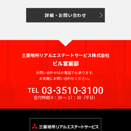
港
橋
東
院
寺
輪
大
動
官
司
門
駅
坂
目
蔵
木
見
丁
駅
新
線
全
全
晴
線
駅
新
下
駅
駅
崎
前
尾
山
池
町
ヒ
駅
駅
門
一
東
附
目
宿
駅
駅
京
京
海
東
宿
駅
詳細・お問い合わせ
九
広
駅
山
松
駅
尻
ル
駅
丁
新
駅
駅
武
駅
急
急
九
三
三
駅
鉄
神
段
国
有
小
台
陰
大
ズ
目
宿
京
渋
勝
本
空
道
段
向
田
田
東武
東
中
田
下
会
楽
九
溜
御
路
駅
神
橋
初
駅
駅
駅
王
谷
ど
線
港
下
牛
原
駅
駅
伊勢
武
目
神
駅
議
町
段
池
茶
駅
社
駅
台
永
駅
き
全
線
駅
込
駅
崎・
東
二
黒
保
霞
事
駅
下
溜
西
山
ノ
前
駅
山
大
芝
駅
全
柳
竹
大師
上
蒲
子
駅
三
町
ケ
堂
駅
池
早
王
水
駅
神
駅
三菱地所リアルエステートサービス株式会社
神
大
門
公
駅
町
橋
永
線
線
田
玉
軒
笹
関
前
山
稲
駅
駅
泉
泉
ビル営業部
保
塚
駅
園
東
東武
西
駅
祐
神
駅
田
神
駅
川
茶
塚
駅
駅
王
田
南
駅
武
岳
糀
町
駅
駅
武
伊勢
天
田
町
保
虎
淡
お問い合わせはお電話でも承ります。
駅
鉄
屋
駅
駅
駅
大
新
寺
谷
駅
牛
前
東
崎・
道
大
お気軽にお問い合わせください。
寺
小
日
霞
駅
町
ノ
路
西武
西
駅
駒
沢
橋
御
駅
駅
込
駅
上
大師
手
駅
明
川
比
ケ
駅
永
池
門
町
池
武
03-3510-3100
場
駅
TEL
小
駅
成
神
線
線全
町
麹
駒
大
町
谷
関
田
袋
駅
駅
袋・
新
東
品
大
受付時間 9：30 〜 17：30
（平日）
川
巣
門
楽
学
全
駅
駅
町
大
沢
前
駅
駅
町
駅
豊島
宿
大
東
川
鳥
町
鴨
駅
坂
芸
駅
神
駅
手
新
大
大
駅
駅
線
線
前
銀
駅
居
駅
新
東
日
駅
大
西
西武
田
銀
日
町
要
京
橋
手
学
駅
座
内
駅
成
田
池
京
本
市
学
八
武
池
錦
座
比
駅
四
町
駅
町
駅
電
北
岩
駅
幸
飯
駅
袋
ス
橋
ケ
駅
幡
新
袋・
町
鉄
駅
谷
ツ
駅
駅
明