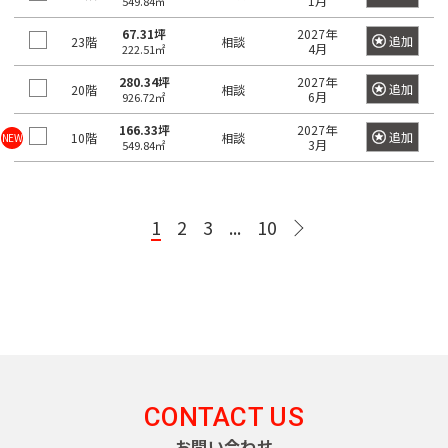
1月
549.84㎡
町
日
東
京
67.31坪
2027年
本
追加
23階
相談
メ
4月
222.51㎡
神
橋
ト
ロ
田
280.34坪
2027年
茅
追加
20階
相談
6月
926.72㎡
有
日
千
半
副
丸
須
場
東
南
銀
楽
比
代
蔵
都
ノ
166.33坪
2027年
田
町
西
北
追加
座
10階
相談
NEW
3月
549.84㎡
町
谷
田
門
心
内
町
線
線
線
線
線
線
線
線
線
日
神
日
東
千
有
半
南
副
銀
丸
本
東
1
2
3
...
10
京
田
比
西
代
楽
蔵
北
都
座
ノ
橋
都
東
谷
線
田
町
門
線
心
線
内
交
兜
通
松
線
全
線
線
線
全
線
全
線
町
都
局
都
都
都
都
下
全
駅
全
全
全
駅
全
駅
全
営
営
営
営
営
町
八
駅
駅
駅
駅
駅
駅
大
新
荒
三
浅
落
目
渋
丁
江
宿
川
田
草
神
中
合
代々
新
渋
黒
渋
谷
池
堀
戸
線
線
線
線
田
目
駅
木公
木
谷
駅
谷
駅
袋
線
都
都
都
都
都
CONTACT US
東
富
新
黒
園駅
場
駅
駅
駅
急
営
営
営
営
営
高
白
お問い合わせ
表
山
川