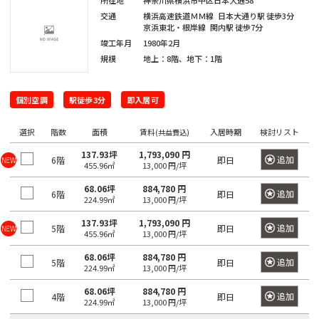
田
町
所在地
神奈川県横浜市中区日本大通58
海
吉
馬
下
交通
横浜高速鉄道ＭＭ線
日本大通り駅
徒歩3分
和
岸
笹
祥
場
京浜東北・根岸線
関内駅
徒歩7分
宮
日
泉
塚
寺
駅
竣工年月
1980年2月
比
本
芝
町
規模
地上：8階、地下：1階
駅
町
橋
浦
目
神
人
三
白
払
個別空調
駅徒歩3分
即入居可
白
田
形
鷹
駅
方
金
佐
町
駅
選択
階数
面積
賃料
入居時期
検討リスト
(共益費込)
町
台
久
池
日
137.93坪
1,793,090 円
間
追加
6階
即日
NEW
袋
455.96㎡
13,000 円/坪
市
台
本
町
駅
谷
場
橋
68.06坪
884,780 円
追加
6階
即日
224.99㎡
13,000 円/坪
砂
神
蛎
大
土
137.93坪
1,793,090 円
田
殻
追加
5階
塚
即日
NEW
455.96㎡
13,000 円/坪
原
相
町
駅
町
68.06坪
884,780 円
生
追加
5階
即日
224.99㎡
13,000 円/坪
日
町
巣
大
68.06坪
884,780 円
本
鴨
追加
4階
即日
224.99㎡
13,000 円/坪
久
東
橋
駅