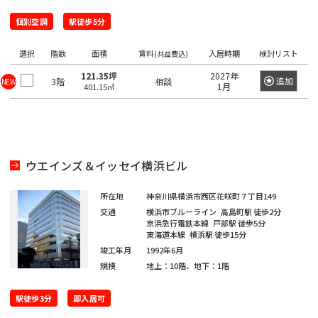
望
希
ワ
の
ー
個別空調
駅徒歩5分
望
ド
駅
の
で
選択
階数
面積
賃料
入居時期
検討リスト
検
(共益費込)
を
エ
索
選
121.35坪
2027年
リ
し
追加
3階
相談
NEW
1月
401.15㎡
て
択
ア
く
し
だ
を
さ
て
選
い。
く
×
択
大
だ
ウエインズ＆イッセイ横浜ビル
し
手
町
さ
て
日
所在地
神奈川県横浜市西区花咲町７丁目149
い。
く
本
交通
横浜市ブルーライン
高島町駅
徒歩2分
橋
1
だ
京浜急行電鉄本線
戸部駅
徒歩5分
/
度
東海道本線
横浜駅
徒歩15分
〇
さ
大
竣工年月
1992年6月
に
い。
手
規模
地上：10階、地下：1階
選
町
1
択
度
〇
駅徒歩3分
即入居可
で
日
に
本