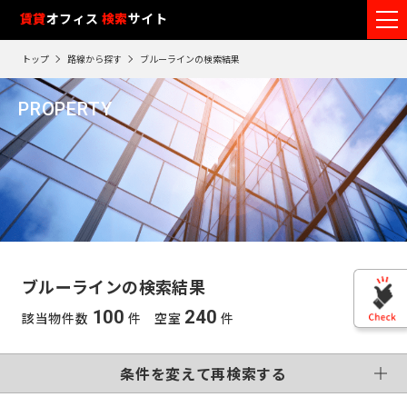
フ
賃貸
オフィス
入居可能時期
検索
サイト
フ
ロ
リ
路
エ
トップ
路線から探す
ブルーラインの検索結果
ア
ー
0
検索エリア
線
リ
エ
12
閲
ク
ク
PROPERTY
ワ
リ
リ
リ
を
ア
覧
駅
ア
ア
ブルーライン
ア
ー
こだわり条件
再
選
を
履
再
検
ド
択
選
検
変更する
歴
索
制震・免震構造
個別空調
で
索
す
択
す
※
竣工予定
基準階500坪以上
す
検
る
る
す
閲
る
VR画像有
覧
索
る
こだわり検索条件
履
す
歴
ブルーラインの検索結果
は
東
る
90
100
240
該当物件数
件 空室
件
東
日
京
この条件で再検索する
神
が
再検索す
過
京
神
る
条件を変えて再検索する
奈
ぎ
※
千
る
奈
英