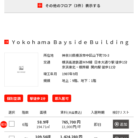
保
神
箱
その他のフロア（3件）表示する
田
崎
駒
高
町
込
田
岩
駅
馬
本
日
場
町
本
Ｙｏｋｏｈａｍａ Ｂａｙｓｉｄｅ Ｂｕｉｌｄｉｎｇ
田
橋
端
神
所在地
神奈川県横浜市中区山下町70-3
小
駅
田
交通
横浜高速鉄道ＭＭ線
日本大通り駅
徒歩1分
網
京浜東北・根岸線
関内駅
徒歩11分
岩
日
町
竣工年月
1987年9月
本
暮
規模
地上：9階、地下：1階
町
日
里
本
駅
個別空調
駅徒歩1分
即入居可
神
橋
田
鶯
本
選択
階数
面積
賃料
入居時期
検討リスト
(共益費込)
紺
谷
石
58.9坪
765,700 円
屋
駅
町
追加
6階
即日
NEW
194.71㎡
13,000 円/坪
町
上
109.56坪
1,424,280 円