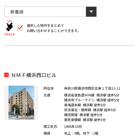
川
と
千
数
葉
自
字
川
埼
動
は
葉
全
的
埼
角
に
選択した物件をまとめて
玉
で
お問い合わせすることができます。
削
入
北
Check
玉
除
力
さ
北
し
海
宮
て
れ
く
ま
海
宮
だ
道
城
す。
愛
さ
い。
道
城
愛
※
知
ＮＭＦ横浜西口ビル
キ
大
ー
知
ワ
大
所在地
神奈川県横浜市西区北幸１丁目11-11
閉じる
阪
ー
交通
横浜高速鉄道ＭＭ線
横浜駅
徒歩5分
ド
福
横浜市ブルーライン
横浜駅
徒歩5分
阪
検
東海道本線
横浜駅
徒歩5分
福
索
京浜東北・根岸線
横浜駅
徒歩5分
岡
で
横須賀線
横浜駅
徒歩5分
※
は
岡
東急東横線
横浜駅
徒歩5分
単
ご
※
竣工年月
1985年10月
一
希
キ
ご
規模
地上：9階、地下：1階
ー