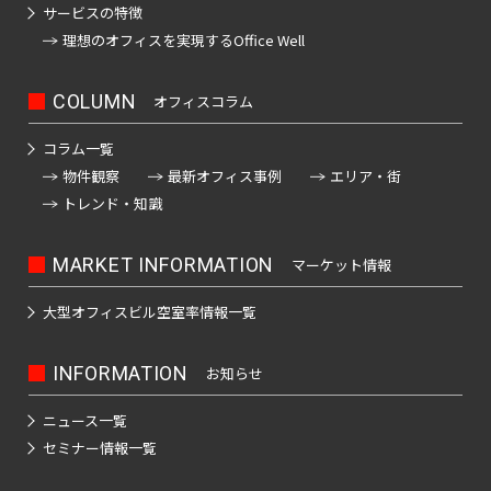
駅
士
駅
駅
駒
堂
府
落
駅
立
押
駅
線
サービスの特徴
之
駅
道
ノ
町
東
田
町
見
込
前
中
合
会
上
全
理想のオフィスを
実現するOffice Well
江
橋
レ
北
人
駅
池
駅
駅
湯
駅
駅
駅
駅
浅
川
駅
駅
駅
駅
ー
千
飯
形
袋
島
東
草
駅
ゆ
南
COLUMN
ル
末
オフィスコラム
新
住
田
町
駅
赤
中
駅
り
新
京
橋
春
砂
広
か
御
駅
橋
駅
坂
河
大
宿
モ
も
駅
日
コラム一覧
町
池
町
徒
西
見
原
め
森
駅
ゆ
ノ
駅
物件観察
最新オフィス事例
エリア・街
梅
九
小
駅
袋
駅
町
日
附
駅
本
海
り
レ
トレンド・知識
島
段
伝
駅
駅
暮
駅
南
所
白
岸
か
ー
西
上
駅
北
馬
高
里
新
吾
山
駅
も
ル
葛
要
野
両
MARKET INFORMATION
町
マーケット情報
四
幡
駅
宿
妻
駅
め
全
西
九
西
町
広
国
駅
ツ
不
平
ゆ
駅
首
橋
駅
新
段
大型オフィスビル
空室率情報一覧
駅
駅
小
駅
町
谷
都
動
千
和
り
駅
圏
井
南
秋
路
屋
駅
駅
参
石
島
か
新
モ
葛
地
門
駅
葉
駅
INFORMATION
お知らせ
都
駅
宮
つ
押
駅
駅
も
ノ
隼
西
下
市
前
原
四
京
橋
く
鉄
上
め
レ
竹
町
駅
鉄
上
仲
ニュース一覧
駅
北
谷
道
王
新
京
駅
ば
駅
全
ー
ノ
成
野
町
セミナー情報一覧
千
三
八
板
急
エ
駅
平
ル
塚
仲
増
駅
駅
住
丁
王
代々
橋
蒲