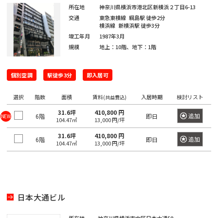
門
原
本
駅
谷
所在地
神奈川県横浜市港北区新横浜２丁目6-13
町
崎
千
宿
橋
交通
東急東横線
綱島駅
徒歩2分
町
麻
駄
横浜線
新横浜駅
徒歩3分
駅
大
代々
浜
原
布
竣工年月
1987年3月
ケ
井
木
町
町
一
台
規模
地上：10階、地下：1階
代々
谷
町
ツ
木駅
初
駅
日
駅
富
橋
東
台
本
個別空調
駅徒歩3分
即入居可
久
麻
新
代々
大
橋
町
外
布
宿
元
木駅
森
選択
階数
面積
賃料
入居時期
検討リスト
(共益費込)
大
神
駅
代々
駅
新
伝
31.6坪
410,800 円
田
麻
追加
6階
即日
NEW
新
木町
104.47㎡
13,000 円/坪
小
馬
布
新
宿
蒲
川
神
町
31.6坪
410,800 円
追加
6階
十
即日
大
富
駅
田
104.47㎡
13,000 円/坪
町
田
番
久
ヶ
駅
日
練
東
保
谷
津
本
塀
南
中
駅
久
橋
町
麻
幡
野
戸
堀
日本大通ビル
布
高
ヶ
駅
町
神
留
田
谷