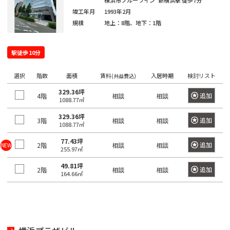
京
横浜市ブルーライン
新横浜駅
徒歩7分
都
ィ
都
竣工年月
1993年2月
ス
の
規模
地上：8階、地下：1階
を
賃
探
貸
す
駅徒歩10分
オ
湘
フ
JR
南
東
総
京浜
選択
ィ
階数
面積
賃料
入居時期
検討リスト
(共益費込)
中
総
武
横
常
新
横
八
海
武・
埼
南
青
京
ス
東
山
329.36坪
央
武
蔵
須
追加
4階
相談
相談
を
磐
宿
浜
高
道
中央
京
武
梅
葉
北・
手
1088.77㎡
本
本
野
賀
探
東
線
ラ
線
線
本
緩行
線
線
線
線
根岸
線
329.36坪
線
線
線
線
す
追加
3階
相談
相談
京
1088.77㎡
イ
線
線
線
八
東
世
千
東
常
総
中
埼
湘
南
横
横
総
青
八
京
武
山
京浜
新
品
文
江
目
中
町
渋
豊
台
墨
大
立
23
中
ン
77.43坪
王
京
港
田
代
追加
2階
相談
相談
NEW
海
磐
武・
央
京
南
武
浜
須
武
梅
高
葉
蔵
手
東
宿
川
京
東
黒
野
田
谷
島
東
田
田
川
区
央
255.97㎡
子
都
区
谷
田
道
線
中央
本
線
新
線
線
賀
本
線
線
線
野
線
北・
区
区
区
区
区
区
市
区
区
区
区
区
市
そ
区
49.81坪
市
下
区
区
追加
2階
相談
相談
本
全
緩行
線
全
宿
全
全
線
線
全
全
全
線
全
根岸
の
164.66㎡
港
新
渋
品
豊
文
台
江
墨
目
大
中
世
町
立
八
東
東
千
中
線
駅
線全
全
駅
ラ
駅
駅
全
全
駅
駅
駅
全
駅
線全
他
区
宿
谷
川
島
京
東
東
田
黒
田
野
田
田
川
王
京
京
代
央
全
駅
駅
イ
駅
駅
駅
駅
区
区
区
区
区
区
区
区
区
区
区
谷
市
市
子
23
都
日
大
府
町
立
八
東
田
区
東
駅
ン
新
区
市
区
下
暮
小
東
崎
中
田
東
新
川
王
京
府
区
京
日
全