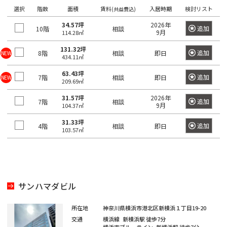
き
選
橋
選択
階数
面積
賃料
入居時期
検討リスト
(共益費込)
る
択
34.57坪
2026年
駅
追加
10階
相談
で
9月
114.28㎡
は
き
131.32坪
追加
8階
相談
即日
NEW
最
る
434.11㎡
大
エ
63.43坪
追加
7階
相談
即日
NEW
100
リ
209.69㎡
件
ア
31.57坪
2026年
追加
7階
相談
で
9月
104.37㎡
は
す。
最
31.33坪
追加
4階
相談
即日
103.57㎡
大
100
東
東
京
件
京
都
で
都
す。
の
サンハマダビル
賃
貸
所在地
神奈川県横浜市港北区新横浜１丁目19-20
東
オ
東
交通
横浜線
新横浜駅
徒歩7分
京
フ