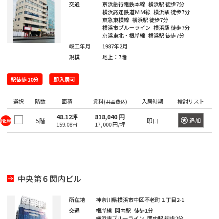
四
大
川
江
摩
板
町
馬
交通
京浜急行電鉄本線
横浜駅
徒歩7分
駅
宿
臨
田
南
大
柳
横浜高速鉄道ＭＭ線
横浜駅
徒歩7分
谷
神
塚
戸
市
橋
町
高
駅
海
駅
東急東横線
横浜駅
徒歩7分
越
塚
橋
三
南
南
麹
横浜市ブルーライン
横浜駅
徒歩7分
川
秋
駅
輪
公
高
中
南
京浜東北・根岸線
横浜駅
徒歩7分
栄
品
そ
町
日
区
葉
吉
ゲ
東
園
輪
音
浅
島
竣工年月
1987年2月
神
大
町
川
の
本
原
祥
ー
京
駅
規模
地上：7階
羽
草
宮
塚
一
杉
他
橋
駅
寺
ト
駅
虎
亀
橋
愛
前
北
番
並
東
馬
駅
ウ
駅徒歩10分
ノ
関
戸
即入居可
高
住
品
町
区
京
御
喰
有
ェ
門
口
鳥
東
田
町
川
都
茶
国
町
楽
選択
階数
新
面積
賃料
入居時期
検討リスト
(共益費込)
イ
越
二
板
下
ノ
立
町
六
本
砂
駅
広
48.12坪
818,040 円
荒
東
番
追加
5階
即日
NEW
橋
日
水
駅
駅
159.08㎡
17,000 円/坪
本
駒
尾
木
大
町
区
本
新
駅
品
木
込
町
井
立
橋
新
木
川
恵
三
水
川
横
橋
元
本
場
駅
比
内
勝
番
道
駅
山
駅
赤
郷
寿
中央第６関内ビル
藤
島
町
橋
町
大
坂
町
豊
浜
湯
駅
崎
恵
南
四
所在地
神奈川県横浜市中区不老町１丁目2-1
田
東
松
赤
島
駅
比
交通
根岸線
関内駅
徒歩1分
大
大
番
飯
駅
日
町
横浜市ブルーライン
関内駅
徒歩2分