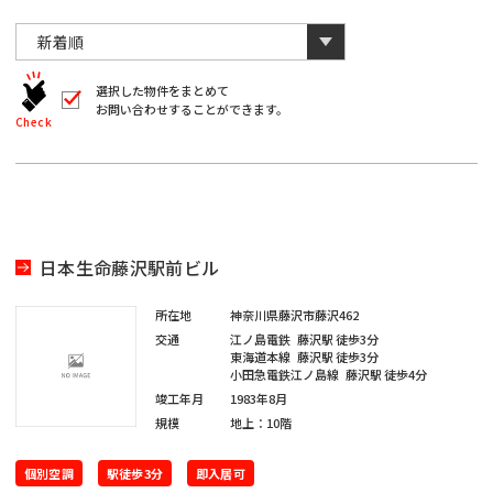
川
と
千
数
葉
自
字
川
埼
動
は
葉
全
的
埼
角
に
選択した物件をまとめて
玉
で
お問い合わせすることができます。
削
入
北
Check
玉
除
力
さ
北
し
海
宮
て
れ
く
ま
海
宮
だ
道
城
す。
愛
さ
い。
道
城
愛
※
知
日本生命藤沢駅前ビル
キ
大
ー
知
ワ
大
所在地
神奈川県藤沢市藤沢462
閉じる
阪
ー
交通
江ノ島電鉄
藤沢駅
徒歩3分
ド
福
東海道本線
藤沢駅
徒歩3分
阪
検
小田急電鉄江ノ島線
藤沢駅
徒歩4分
福
索
岡
竣工年月
1983年8月
で
※
は
規模
地上：10階
岡
単
ご
※
一
希
キ
個別空調
駅徒歩3分
即入居可
ご
ー