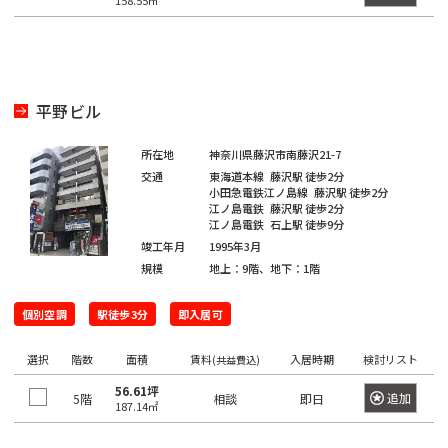
坂
158.55㎡
寿
京
井
町
田
本
五
駅
西
町
八
北
橋
橋
反
大
五
王
田
青
駅
田
恵
信
井
番
子
日
町
山
駅
比
濃
町
平野ビル
市
駅
本
駅
寿
町
南
ケ
橋
目
南
六
所在地
神奈川県藤沢市南藤沢21-7
西
高
青
谷
久
黒
歌
番
交通
東海道本線
藤沢駅
徒歩2分
八
輪
山
駅
松
駅
小田急電鉄江ノ島線
藤沢駅
徒歩2分
神
舞
町
江ノ島電鉄
藤沢駅
徒歩2分
王
ゲ
町
泉
伎
江ノ島電鉄
石上駅
徒歩9分
愛
四
子
恵
ー
町
神
竣工年月
1995年3月
町
宕
ツ
駅
日
比
ト
規模
地上：9階、地下：1階
田
谷
本
寿
ウ
神
下
猿
芝
駅
橋
駅
ェ
個別空調
山
駅徒歩3分
即入居可
落
楽
公
富
イ
町
合
町
園
信
渋
選択
階数
面積
賃料
入居時期
検討リスト
沢
(共益費込)
駅
濃
谷
千
町
馬
神
56.61坪
追加
5階
相談
即日
芝
町
駅
品
187.14㎡
駄
場
田
大
駅
日
川
ヶ
下
三