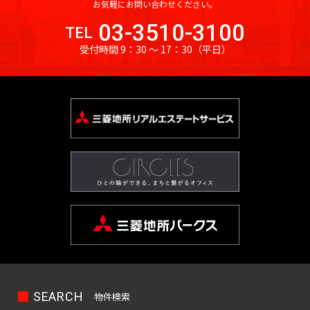
保
お気軽にお問い合わせください。
神
箱
田
崎
03-3510-3100
駒
TEL
高
町
込
受付時間 9：30 〜 17：30
（平日）
田
岩
駅
馬
本
日
場
町
本
田
橋
端
神
小
駅
田
網
岩
日
町
本
暮
町
日
里
本
駅
神
橋
田
鶯
本
紺
谷
石
屋
駅
町
町
SEARCH
物件検索
上