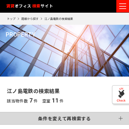
フ
賃貸
オフィス
入居可能時期
検索
サイト
フ
ロ
リ
路
エ
トップ
路線から探す
江ノ島電鉄の検索結果
ア
ー
0
検索エリア
線
リ
エ
2
閲
ク
ク
PROPERTY
ワ
リ
リ
リ
を
ア
覧
駅
ア
ア
江ノ島電鉄
ア
ー
こだわり条件
再
選
を
履
再
検
ド
択
選
検
変更する
歴
索
制震・免震構造
個別空調
で
索
す
択
す
※
竣工予定
基準階500坪以上
す
検
る
る
す
閲
る
VR画像有
覧
索
る
こだわり検索条件
履
す
歴
江ノ島電鉄の検索結果
は
東
る
90
7
11
該当物件数
件 空室
件
東
日
京
この条件で再検索する
神
が
再検索す
過
京
神
る
条件を変えて再検索する
奈
ぎ
※
千
る
奈
英