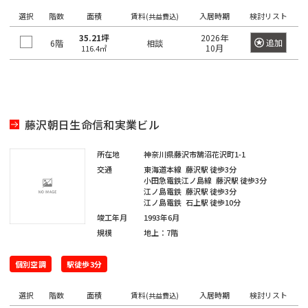
京
都
ィ
都
選択
階数
面積
賃料
入居時期
検討リスト
(共益費込)
ス
の
35.21坪
2026年
を
追加
6階
相談
賃
10月
116.4㎡
探
貸
す
オ
湘
フ
JR
南
東
総
京浜
ィ
中
総
武
横
常
新
横
八
海
武・
埼
南
青
京
ス
東
山
藤沢朝日生命信和実業ビル
央
武
蔵
須
を
磐
宿
浜
高
道
中央
京
武
梅
葉
北・
手
本
本
野
賀
探
東
線
ラ
線
線
本
緩行
線
線
線
線
根岸
線
所在地
神奈川県藤沢市鵠沼花沢町1-1
線
線
線
線
す
京
イ
線
線
線
交通
東海道本線
藤沢駅
徒歩3分
八
東
世
千
東
常
総
中
埼
湘
南
横
横
総
青
八
京
武
山
京浜
新
品
文
江
目
中
町
渋
豊
台
墨
大
立
23
小田急電鉄江ノ島線
藤沢駅
徒歩3分
中
ン
王
京
港
田
代
江ノ島電鉄
藤沢駅
徒歩3分
海
磐
武・
央
京
南
武
浜
須
武
梅
高
葉
蔵
手
東
宿
川
京
東
黒
野
田
谷
島
東
田
田
川
区
央
江ノ島電鉄
石上駅
徒歩10分
子
都
区
谷
田
道
線
中央
本
線
新
線
線
賀
本
線
線
線
野
線
北・
区
区
区
区
区
区
市
区
区
区
区
区
市
そ
区
竣工年月
1993年6月
市
下
区
区
本
全
緩行
線
全
宿
全
全
線
線
全
全
全
線
全
根岸
の
規模
地上：7階
港
新
渋
品
豊
文
台
江
墨
目
大
中
世
町
立
八
東
東
千
中
線
駅
線全
全
駅
ラ
駅
駅
全
全
駅
駅
駅
全
駅
線全
他
区
宿
谷
川
島
京
東
東
田
黒
田
野
田
田
川
王
京
京
代
央
個別空調
全
駅
駅
イ
駅
駅
駅
駅徒歩3分
駅
区
区
区
区
区
区
区
区
区
区
区
谷
市
市
子
23
都
日
大
府
町
立
八
東
田
区
東
駅
ン
新
区
市
区
下
選択
階数
暮
小
東
崎
中
田
東
新
川
王
京
府
区
面積
賃料
入居時期
検討リスト
京
日
(共益費込)
全