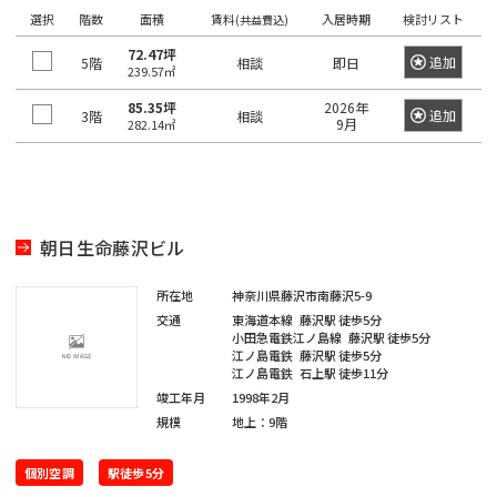
き
選
橋
選択
階数
面積
賃料
入居時期
検討リスト
(共益費込)
る
択
72.47坪
駅
追加
5階
相談
即日
で
239.57㎡
は
き
85.35坪
2026年
追加
3階
相談
最
る
9月
282.14㎡
大
エ
100
リ
件
ア
で
は
朝日生命藤沢ビル
す。
最
大
所在地
神奈川県藤沢市南藤沢5-9
100
交通
東海道本線
藤沢駅
徒歩5分
東
東
小田急電鉄江ノ島線
藤沢駅
徒歩5分
京
件
京
江ノ島電鉄
藤沢駅
徒歩5分
都
で
江ノ島電鉄
石上駅
徒歩11分
都
竣工年月
1998年2月
す。
の
規模
地上：9階
賃
貸
東
オ
個別空調
駅徒歩5分
東
京
フ