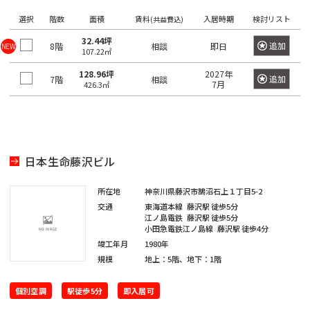
望
希
ワ
選択
階数
面積
賃料
入居時期
検討リスト
の
ー
(共益費込)
望
ド
駅
の
32.44坪
で
追加
8階
相談
即日
NEW
107.22㎡
検
を
エ
索
選
128.96坪
2027年
リ
し
追加
7階
相談
7月
426.3㎡
て
択
ア
く
し
だ
を
さ
て
選
い。
く
×
択
大
だ
日本生命藤沢ビル
し
手
町
さ
て
日
所在地
神奈川県藤沢市鵠沼石上１丁目5-2
い。
く
本
交通
東海道本線
藤沢駅
徒歩5分
橋
1
だ
江ノ島電鉄
藤沢駅
徒歩5分
/
度
小田急電鉄江ノ島線
藤沢駅
徒歩4分
〇
さ
大
竣工年月
1980年
に
い。
手
規模
地上：5階、地下：1階
選
町
1
択
度
〇
個別空調
駅徒歩5分
即入居可
で
日
に
本