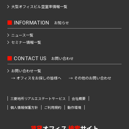
町
日
東
大型オフィスビル
空室率情報一覧
京
本
メ
神
橋
ト
INFORMATION
お知らせ
ロ
田
茅
有
日
千
半
副
丸
須
場
東
南
銀
ニュース一覧
楽
比
代
蔵
都
ノ
田
町
西
北
座
セミナー情報一覧
町
谷
田
門
心
内
町
線
線
線
線
線
線
線
線
線
日
神
CONTACT US
お問い合わせ
日
東
千
有
半
南
副
銀
丸
本
東
京
田
比
西
代
楽
蔵
北
都
座
ノ
橋
都
お問い合わせ一覧
東
谷
線
田
町
門
線
心
線
内
交
兜
オフィスをお探しの皆様へ
その他のお問い合わせ
通
松
線
全
線
線
線
全
線
全
線
町
都
局
都
都
都
都
下
全
駅
全
全
全
駅
全
駅
全
営
営
営
営
営
町
八
駅
駅
駅
駅
駅
駅
大
三菱地所リアルエステートサービス
会社概要
新
荒
三
浅
落
目
渋
丁
江
宿
川
田
草
神
中
合
代々
新
渋
黒
渋
個人情報保護方針
ご利用規約
動作環境
谷
池
堀
戸
線
線
線
線
田
目
駅
木公
木
谷
駅
谷
駅
袋
線
都
都
都
都
都
東
富
新
黒
園駅
場
駅
駅
駅
急
営
営
営
営
営
賃貸
オフィス
検索
サイト
高
白
表
山
川