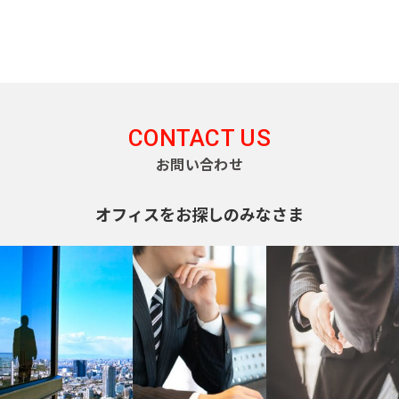
門
原
本
駅
谷
町
崎
千
宿
橋
町
麻
駄
駅
大
代々
浜
原
布
ケ
井
木
町
町
一
台
代々
谷
町
ツ
木駅
初
駅
日
駅
富
橋
東
CONTACT US
台
本
久
麻
新
代々
大
橋
お問い合わせ
町
外
布
宿
元
木駅
森
大
神
駅
代々
駅
新
伝
田
オフィスをお探しのみなさま
麻
新
木町
小
馬
布
新
宿
蒲
川
神
町
十
大
富
駅
田
町
田
番
久
ヶ
駅
日
練
東
保
谷
津
本
塀
南
中
駅
久
橋
町
麻
幡
野
戸
堀
布
高
ヶ
駅
町
神
留
田
谷