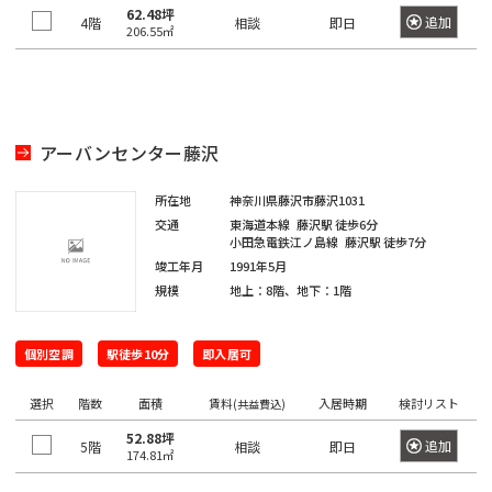
橋
新
渋
大
池
白
上
豊
墨
目
大
中
町
立
八
そ
東
里
岩
京
駅
本
駅
京
日
駅
子
駅
中
駅
暮
駅
62.48坪
追加
4階
相談
即日
宿
谷
崎
袋
山
野
洲
田
黒
田
野
世
田
川
八
武
大
重
206.55㎡
の
京
駅
駅
駅
町
駅
本
駅
本
里
東
区
区
区
区
田
市
市
王
蔵
恵
八
昭
八
手
洲
有
他
駅
恵
駅
橋
町
駅
新
西
道
上
東
小
東
有
谷
子
野
三
亀
神
比
王
新
島
丁
町
楽
比
駅
駅
橋
新
玄
大
池
石
上
明
京
区
市
北
市
新
河
戸
田
寿
西
子
橋
駅
堀
町
上
寿
宿
坂
崎
袋
川
野
丸
橋
区
橋
島
駅
駅
駅
国
駅
駅
馬
駅
駅
野
駅
アーバンセンター藤沢
西
東
三
の
駅
駅
立
喰
駅
新
北
桜
東
西
後
台
雲
日
荒
鷹
錦
御
渋
品
越
内
新
大
駅
町
所在地
神奈川県藤沢市藤沢1031
橋
新
丘
五
池
楽
東
本
川
市
品
北
糸
茶
谷
川
中
橋
御
崎
駅
交通
東海道本線
藤沢駅
徒歩6分
青
宿
町
反
袋
有
橋
区
小田急電鉄江ノ島線
藤沢駅
徒歩7分
川
千
町
ノ
駅
立
駅
島
駅
徒
駅
浜
水
秋
海
田
調
楽
竣工年月
1991年5月
駅
住
駅
水
川
錦
駅
町
松
四
南
南
道
葉
銀
規模
地上：8階、地下：1階
足
布
新
町
浜
駅
駅
駅
糸
駅
木
町
谷
平
西
池
原
座
立
市
両
宿
新
松
町
小
場
台
五
袋
内
区
国
四
駅
木
町
秋
駅
個別空調
駅徒歩10分
即入居可
芝
四
日
根
日
町
反
府
幸
駅
ツ
場
駅
葉
東
谷
駒
向
岸
本
田
葛
中
池
町
谷
新
駅
選択
階数
原
面積
賃料
入居時期
検討リスト
(共益費込)
三
陽
坂
円
込
橋
飾
市
浅
袋
田
駅
小
駅
52.88坪
田
千
下
町
山
東
追加
5階
永
小
相談
即日
区
草
駅
葛
町
174.81㎡
岩
佐
北
石
谷
町
品
多
田
伝
橋
新
西
駅
神
駅
港
賀