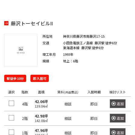
四
大
川
江
摩
板
町
馬
駅
宿
臨
田
南
大
柳
谷
神
塚
戸
市
橋
町
高
駅
海
駅
越
塚
橋
三
南
南
麹
川
秋
駅
輪
公
高
中
南
藤沢トーセイビルⅡ
栄
品
そ
町
日
区
葉
吉
ゲ
東
園
輪
音
浅
島
神
大
町
川
の
本
原
祥
ー
京
駅
羽
草
所在地
神奈川県藤沢市南藤沢17-15
宮
塚
一
杉
他
橋
駅
寺
ト
駅
虎
亀
橋
交通
小田急電鉄江ノ島線
藤沢駅
徒歩6分
愛
前
北
番
並
東
馬
駅
東海道本線
藤沢駅
徒歩6分
ウ
ノ
関
戸
高
住
品
町
区
京
御
喰
有
竣工年月
1993年
ェ
門
口
鳥
東
田
町
川
都
規模
地上：6階
茶
国
町
楽
新
イ
越
二
板
下
ノ
立
町
六
本
砂
駅
広
荒
東
番
橋
日
水
駅
駅
本
駒
駅徒歩10分
即入居可
尾
木
大
町
区
本
新
駅
品
木
込
町
井
立
橋
新
木
川
選択
階数
面積
賃料
入居時期
検討リスト
(共益費込)
恵
三
水
川
横
橋
元
本
場
駅
比
42.06坪
内
勝
番
追加
4階
相談
即日
道
駅
山
駅
赤
郷
139.04㎡
寿
藤
島
町
橋
町
大
坂
42.98坪
町
追加
2階
相談
即日
豊
浜
湯
駅
崎
142.08㎡
恵
南
四
田
東
松
赤
島
駅
比
大
大
47.96坪
番
追加
1階
相談
即日
飯
駅
日
町