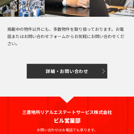
田
町
海
吉
馬
下
和
岸
笹
祥
場
宮
日
泉
塚
寺
駅
比
本
芝
町
駅
町
橋
掲載中の物件以外にも、多数物件を取り扱っております。お電
浦
目
話またはお問い合わせフォームからお気軽にお問い合わせくだ
神
人
三
白
払
さい。
白
田
形
鷹
駅
方
金
佐
町
駅
町
台
久
池
日
間
袋
市
詳細・お問い合わせ
台
本
町
駅
谷
場
橋
砂
神
蛎
大
土
田
殻
塚
原
相
町
駅
町
生
三菱地所リアルエステートサービス株式会社
日
町
巣
ビル営業部
大
本
鴨
久
お問い合わせはお電話でも承ります。
東
橋
駅