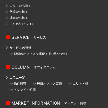
日
神
野
エリアから探す
本
田
駅
路線から探す
橋
北
地図から探す
室
御
乗
こだわりから探す
町
徒
物
町
町
日
SERVICE
サービス
駅
本
神
橋
サービスの特徴
秋
田
本
理想のオフィスを
実現するOffice Well
葉
西
町
原
福
COLUMN
オフィスコラム
駅
田
日
町
本
コラム一覧
神
橋
物件観察
最新オフィス事例
エリア・街
田
神
小
トレンド・知識
駅
田
舟
美
町
MARKET INFORMATION
マーケット情報
倉