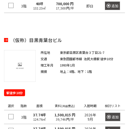
き
選
橋
40坪
700,000 円
追加
3階
即日
132.23㎡
17,500 円/坪
る
択
駅
で
は
き
最
る
大
エ
（仮称）目黒青葉台ビル
100
リ
件
所在地
東京都目黒区青葉台３丁目21-7
ア
交通
東急田園都市線
池尻大橋駅
徒歩10分
で
は
竣工年月
1993年1月
す。
最
規模
地上：8階、地下：1階
大
100
東
東
京
件
京
駅徒歩10分
都
で
都
す。
の
選択
階数
面積
賃料
入居時期
検討リスト
(共益費込)
賃
37.74坪
1,500,015 円
2026年
貸
追加
3階
9月
124.76㎡
39,746 円/坪
東
オ
東
京
フ
37.74坪
1,500,015 円
2026年