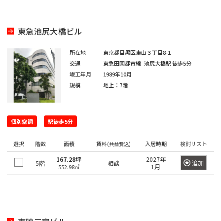
橋
新
渋
大
池
白
上
豊
墨
目
大
中
町
立
八
そ
東
里
岩
京
駅
本
駅
京
日
駅
子
駅
中
駅
暮
駅
宿
谷
崎
袋
山
野
洲
田
黒
田
野
世
田
川
八
武
大
重
の
京
駅
駅
駅
町
駅
本
駅
本
里
東
区
区
区
区
田
市
市
王
蔵
恵
八
昭
八
手
洲
有
他
駅
恵
駅
橋
町
駅
東急池尻大橋ビル
新
西
道
上
東
小
東
有
谷
子
野
三
亀
神
比
王
新
島
丁
町
楽
比
駅
駅
橋
新
玄
大
池
石
上
明
京
区
市
北
市
新
河
戸
田
寿
西
子
橋
駅
堀
町
上
寿
所在地
東京都目黒区東山３丁目8-1
宿
坂
崎
袋
川
野
丸
橋
区
橋
島
駅
駅
駅
国
駅
駅
馬
駅
駅
野
交通
東急田園都市線
池尻大橋駅
徒歩5分
駅
西
東
三
の
竣工年月
1989年10月
駅
駅
立
喰
駅
新
北
桜
東
西
後
台
雲
日
荒
鷹
錦
御
渋
品
越
内
新
規模
地上：7階
大
駅
町
橋
新
丘
五
池
楽
東
本
川
市
品
北
糸
茶
谷
川
中
橋
御
崎
駅
青
宿
町
反
袋
有
橋
区
川
千
町
ノ
駅
立
駅
島
駅
徒
駅
浜
水
秋
海
田
調
楽
個別空調
駅
住
駅
水
川
錦
駅
駅徒歩5分
町
松
四
南
南
道
葉
銀
足
布
新
町
浜
駅
駅
駅
糸
駅
木
町
谷
平
西
池
原
座
立
市
選択
階数
両
宿
新
面積
賃料
入居時期
検討リスト
松
(共益費込)
町
小
場
台
五
袋
内
区
国
四
駅
木
町
秋
駅
167.28坪
2027年
追加
5階
芝
四
日
根
相談
日
町
反
府
幸
1月
552.98㎡
駅
ツ
場
駅
葉
東
谷
駒
向
岸
本
田
葛
中
池
町
谷
新
駅
原
三
陽
坂
円
込
橋
飾
市
浅
袋
田
駅
小
駅
田
千
下
町
山
東
永
小
区
草
駅
葛
町
岩
佐
北
石
谷
町
品
多
田
伝
橋
新
西
駅
神
駅
港
賀