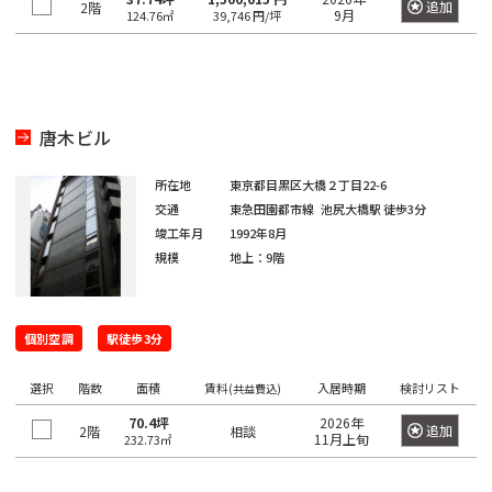
京
追加
都
2階
9月
124.76㎡
39,746 円/坪
ィ
都
ス
の
を
賃
探
貸
す
オ
湘
唐木ビル
フ
JR
南
東
総
京浜
ィ
中
総
武
横
常
新
横
八
海
武・
埼
南
青
京
ス
所在地
東京都目黒区大橋２丁目22-6
東
山
央
武
蔵
須
を
交通
東急田園都市線
池尻大橋駅
徒歩3分
磐
宿
浜
高
道
中央
京
武
梅
葉
北・
手
本
本
野
賀
探
東
竣工年月
1992年8月
線
ラ
線
線
本
緩行
線
線
線
線
根岸
線
線
線
線
線
す
規模
地上：9階
京
イ
線
線
線
八
東
世
千
東
常
総
中
埼
湘
南
横
横
総
青
八
京
武
山
京浜
新
品
文
江
目
中
町
渋
豊
台
墨
大
立
23
中
ン
王
京
港
田
代
海
磐
武・
央
京
南
武
浜
須
武
梅
高
葉
蔵
手
東
宿
川
京
東
黒
野
田
谷
島
東
田
田
川
区
央
子
都
区
谷
田
個別空調
駅徒歩3分
道
線
中央
本
線
新
線
線
賀
本
線
線
線
野
線
北・
区
区
区
区
区
区
市
区
区
区
区
区
市
そ
区
市
下
区
区
本
全
緩行
線
全
宿
全
全
線
線
全
全
全
線
全
根岸
の
選択
階数
港
新
渋
品
豊
文
台
江
墨
目
大
中
世
町
立
八
東
東
面積
賃料
入居時期
検討リスト
千
中
(共益費込)
線
駅
線全
全
駅
ラ
駅
駅
全
全
駅
駅
駅
全
駅
線全
他
区
宿
谷
川
島
京
東
東
田
黒
田
野
田
田
川
王
京
京
代
央
全
駅
駅
イ
駅
駅
駅
70.4坪
2026年
駅
追加
2階
相談
11月上旬
232.73㎡
区
区
区
区
区
区
区
区
区
区
区
谷
市
市
子
23
都
日
大
府
町
立
八
東
田
区
東
駅
ン
新
区
市
区
下
暮
小
東
崎
中
田
東
新
川
王
京
府
区
京
日
全