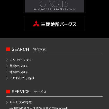
日
神
野
本
田
駅
橋
北
室
御
乗
町
徒
物
町
町
日
駅
本
神
橋
SEARCH
物件検索
秋
田
本
葉
西
町
エリアから探す
原
福
路線から探す
駅
田
日
地図から探す
町
本
こだわりから探す
神
橋
田
神
小
SERVICE
サービス
駅
田
舟
美
町
サービスの特徴
倉
理想のオフィスを
実現するOffice Well