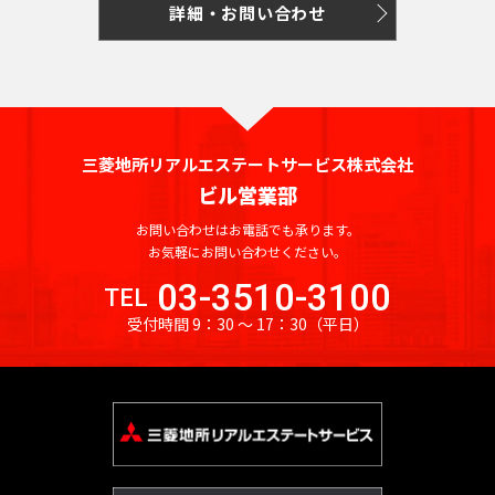
保
詳細・お問い合わせ
神
箱
田
崎
駒
高
町
込
田
岩
駅
馬
本
日
場
町
本
田
三菱地所リアルエステートサービス株式会社
橋
端
ビル営業部
神
小
駅
田
網
お問い合わせはお電話でも承ります。
岩
日
お気軽にお問い合わせください。
町
本
暮
03-3510-3100
TEL
町
日
里
受付時間 9：30 〜 17：30
（平日）
本
駅
神
橋
田
鶯
本
紺
谷
石
屋
駅
町
町
上