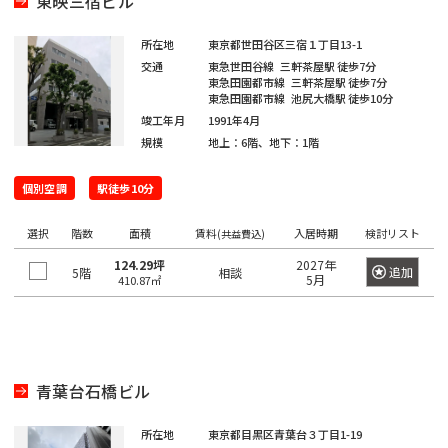
東映三宿ビル
四
大
川
江
摩
板
町
馬
駅
宿
臨
田
南
大
柳
谷
神
塚
戸
市
橋
町
高
駅
海
駅
越
所在地
東京都世田谷区三宿１丁目13-1
塚
橋
三
南
南
麹
川
秋
駅
輪
公
交通
東急世田谷線
三軒茶屋駅
徒歩7分
高
中
南
栄
品
そ
町
日
区
東急田園都市線
三軒茶屋駅
徒歩7分
葉
吉
ゲ
東
園
輪
音
浅
島
神
大
東急田園都市線
池尻大橋駅
徒歩10分
町
川
の
本
原
祥
ー
京
駅
羽
草
竣工年月
1991年4月
宮
塚
一
杉
他
橋
駅
寺
ト
駅
虎
亀
橋
規模
地上：6階、地下：1階
愛
前
北
番
並
東
馬
駅
ウ
ノ
関
戸
高
住
品
町
区
京
御
喰
有
ェ
門
口
鳥
個別空調
駅徒歩10分
東
田
町
川
都
茶
国
町
楽
新
イ
越
二
板
下
ノ
立
町
六
本
砂
選択
階数
面積
賃料
入居時期
検討リスト
駅
(共益費込)
広
荒
東
番
橋
日
水
駅
駅
本
駒
尾
124.29坪
2027年
木
大
町
追加
5階
区
相談
本
新
駅
品
5月
410.87㎡
木
込
町
井
立
橋
新
木
川
恵
三
水
川
横
橋
元
本
場
駅
比
内
勝
番
道
駅
山
駅
赤
郷
寿
藤
島
町
橋
町
大
坂
青葉台石橋ビル
町
豊
浜
湯
駅
崎
恵
南
四
田
東
松
赤
島
駅
比
大
大
番
所在地
東京都目黒区青葉台３丁目1-19
飯
駅
日
町