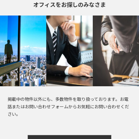
田
町
海
吉
オフィスをお探しのみなさま
馬
下
和
岸
笹
祥
場
宮
日
泉
塚
寺
駅
比
本
芝
町
駅
町
橋
浦
目
神
人
三
白
払
白
田
形
鷹
駅
方
金
佐
町
駅
町
台
久
池
日
間
袋
市
台
本
町
駅
谷
場
橋
砂
神
蛎
大
土
田
殻
掲載中の物件以外にも、多数物件を取り扱っております。お電
塚
原
相
町
話またはお問い合わせフォームからお気軽にお問い合わせくだ
駅
町
生
さい。
日
町
巣
大
本
鴨
久
東
橋
駅