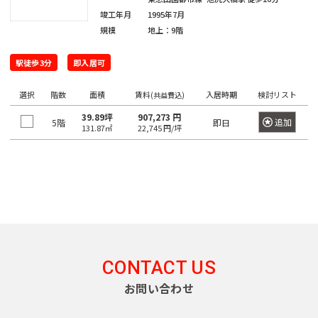
門
原
本
駅
谷
町
崎
竣工年月
1995年7月
千
宿
橋
町
規模
地上：9階
麻
駄
駅
大
代々
浜
原
布
ケ
井
木
町
町
一
駅徒歩3分
即入居可
台
代々
谷
町
ツ
木駅
初
駅
日
駅
富
選択
階数
面積
賃料
入居時期
検討リスト
(共益費込)
橋
東
台
本
久
39.89坪
907,273 円
麻
新
追加
5階
代々
即日
大
橋
131.87㎡
22,745 円/坪
町
外
布
宿
元
木駅
森
大
神
駅
代々
駅
新
伝
田
麻
新
木町
小
馬
布
新
宿
蒲
川
神
町
十
大
富
駅
田
町
田
番
久
ヶ
駅
日
練
東
保
谷
津
本
塀
南
中
駅
CONTACT US
久
橋
町
麻
幡
野
戸
堀
お問い合わせ
布
高
ヶ
駅
町
神
留
田
谷