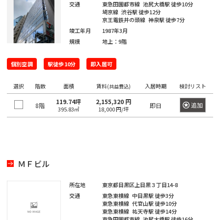
坂
寿
交通
東急田園都市線
池尻大橋駅
徒歩10分
京
井
町
田
本
五
駅
埼京線
渋谷駅
徒歩12分
西
町
八
京王電鉄井の頭線
神泉駅
徒歩7分
北
橋
橋
反
大
五
竣工年月
1987年3月
王
田
青
駅
田
恵
信
井
番
規模
地上：9階
子
日
町
山
駅
比
濃
町
市
駅
本
駅
寿
町
個別空調
駅徒歩10分
即入居可
南
ケ
橋
目
南
六
西
高
青
谷
久
黒
歌
選択
階数
番
面積
賃料
入居時期
検討リスト
(共益費込)
八
輪
山
駅
松
駅
神
舞
町
119.74坪
2,155,320 円
王
ゲ
追加
8階
即日
町
泉
395.83㎡
18,000 円/坪
伎
愛
四
子
恵
ー
町
神
町
宕
ツ
駅
日
比
ト
田
谷
本
寿
ウ
神
下
猿
芝
駅
橋
駅
ェ
山
落
楽
ＭＦビル
公
富
イ
町
合
町
園
信
渋
沢
駅
所在地
東京都目黒区上目黒３丁目14-8
濃
谷
千
町
馬
神
交通
東急東横線
中目黒駅
徒歩3分
芝
町
駅
品
駄
場
東急東横線
代官山駅
徒歩10分
田
大
駅
日
東急東横線
祐天寺駅
徒歩14分
川
ヶ
下
三
東急田園都市線
池尻大橋駅
徒歩16分