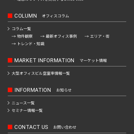
町
日
東
京
本
メ
COLUMN
オフィスコラム
神
橋
ト
ロ
田
茅
コラム一覧
有
日
千
半
副
丸
須
場
東
南
銀
物件観察
最新オフィス事例
エリア・街
楽
比
代
蔵
都
ノ
田
町
西
北
座
トレンド・知識
町
谷
田
門
心
内
町
線
線
線
線
線
線
線
線
線
日
MARKET INFORMATION
神
マーケット情報
日
東
千
有
半
南
副
銀
丸
本
東
京
田
比
西
代
楽
蔵
北
都
座
ノ
橋
都
大型オフィスビル
空室率情報一覧
東
谷
線
田
町
門
線
心
線
内
交
兜
通
松
線
全
線
線
線
全
線
全
線
町
都
局
都
都
都
都
INFORMATION
お知らせ
下
全
駅
全
全
全
駅
全
駅
全
営
営
営
営
営
町
八
駅
駅
駅
駅
駅
駅
大
ニュース一覧
新
荒
三
浅
落
目
渋
丁
江
セミナー情報一覧
宿
川
田
草
神
中
合
代々
新
渋
黒
渋
谷
池
堀
戸
線
線
線
線
田
目
駅
木公
木
谷
駅
谷
駅
袋
線
都
都
都
都
都
東
富
新
黒
園駅
場
駅
駅
CONTACT US
駅
お問い合わせ
急
営
営
営
営
営
高
白
表
山
川