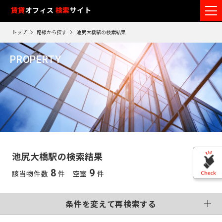
フ
賃貸
オフィス
入居可能時期
検索
サイト
フ
ロ
リ
路
エ
トップ
路線から探す
池尻大橋駅の検索結果
ア
ー
0
検索エリア
線
リ
エ
1
閲
ク
ク
PROPERTY
ワ
リ
リ
リ
を
ア
覧
駅
ア
ア
池尻大橋駅
ア
ー
こだわり条件
再
選
を
履
再
検
ド
択
選
検
変更する
歴
索
制震・免震構造
個別空調
で
索
す
択
す
※
竣工予定
基準階500坪以上
す
検
る
る
す
閲
る
VR画像有
覧
索
る
こだわり検索条件
履
す
歴
池尻大橋駅の検索結果
は
東
る
90
8
9
該当物件数
件 空室
件
東
日
京
この条件で再検索する
神
が
再検索す
過
京
神
る
条件を変えて再検索する
奈
ぎ
※
千
る
奈
英