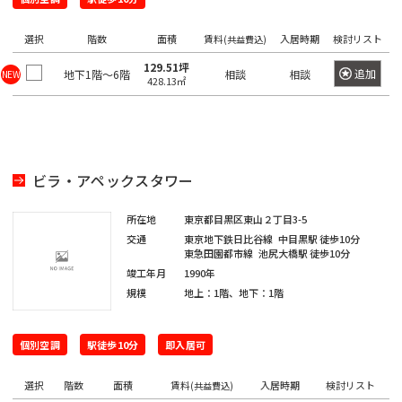
望
希
ワ
の
ー
望
選択
階数
面積
賃料
入居時期
検討リスト
ド
(共益費込)
駅
の
で
129.51坪
検
を
追加
地下1階～6階
相談
相談
NEW
エ
428.13㎡
索
選
リ
し
て
択
ア
く
し
だ
を
さ
て
選
い。
ビラ・アペックスタワー
く
×
択
大
だ
し
手
所在地
東京都目黒区東山２丁目3-5
町
さ
て
交通
東京地下鉄日比谷線
中目黒駅
徒歩10分
日
い。
東急田園都市線
池尻大橋駅
徒歩10分
く
本
橋
1
竣工年月
1990年
だ
/
規模
地上：1階、地下：1階
度
〇
さ
大
に
い。
手
選
町
1
個別空調
駅徒歩10分
即入居可
択
度
〇
で
日
選択
階数
面積
賃料
入居時期
検討リスト
(共益費込)
に
本