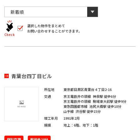
川
と
千
数
葉
自
字
川
埼
動
は
葉
全
的
埼
角
に
選択した物件をまとめて
玉
で
お問い合わせすることができます。
削
入
北
Check
玉
除
力
さ
北
し
海
宮
て
れ
く
ま
海
宮
だ
道
城
す。
愛
さ
い。
道
城
愛
※
知
青葉台四丁目ビル
キ
大
ー
知
ワ
大
所在地
東京都目黒区青葉台４丁目2-16
閉じる
阪
ー
交通
京王電鉄井の頭線
神泉駅
徒歩6分
ド
福
京王電鉄井の頭線
駒場東大前駅
徒歩9分
阪
検
東急田園都市線
池尻大橋駅
徒歩10分
福
索
山手線
渋谷駅
徒歩15分
岡
で
※
竣工年月
1991年2月
は
岡
単
規模
地上：6階、地下：1階
ご
※
一
希
キ
ご
ー
個別空調
駅徒歩10分