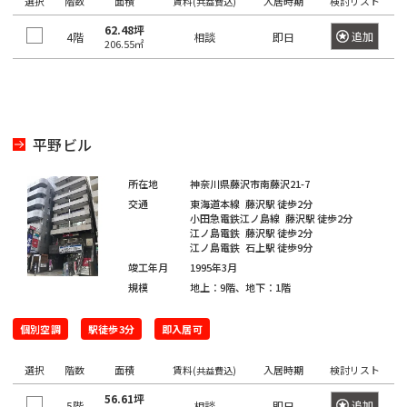
選択
階数
面積
賃料
入居時期
検討リスト
(共益費込)
き
選
橋
る
62.48坪
択
追加
4階
相談
即日
206.55㎡
駅
で
は
き
最
る
大
エ
100
平野ビル
リ
件
ア
所在地
神奈川県藤沢市南藤沢21-7
で
は
交通
東海道本線
藤沢駅
徒歩2分
す。
最
小田急電鉄江ノ島線
藤沢駅
徒歩2分
江ノ島電鉄
藤沢駅
徒歩2分
大
江ノ島電鉄
石上駅
徒歩9分
100
東
竣工年月
1995年3月
東
京
件
規模
地上：9階、地下：1階
京
都
で
都
す。
の
個別空調
駅徒歩3分
即入居可
賃
貸
選択
階数
面積
賃料
入居時期
検討リスト
(共益費込)
東
オ
東
京
56.61坪
フ
追加
5階
相談
即日