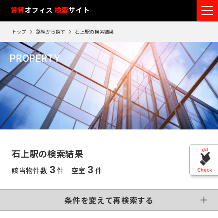
フ
賃貸
オフィス
入居可能時期
検索
サイト
フ
ロ
リ
路
エ
トップ
路線から探す
石上駅の検索結果
ア
ー
0
検索エリア
線
リ
エ
1
閲
ク
ク
PROPERTY
ワ
リ
リ
リ
を
ア
覧
駅
ア
ア
石上駅
ア
ー
こだわり条件
再
選
を
履
再
検
ド
択
選
検
変更する
歴
索
制震・免震構造
個別空調
で
索
す
択
す
※
竣工予定
基準階500坪以上
す
検
る
る
す
閲
る
VR画像有
覧
索
る
こだわり検索条件
履
す
歴
石上駅の検索結果
は
東
る
90
3
3
該当物件数
件 空室
件
東
日
京
この条件で再検索する
神
が
再検索す
過
京
神
る
条件を変えて再検索する
奈
ぎ
※
千
る
奈
英