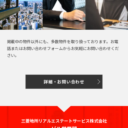
橋
新
渋
大
池
白
上
豊
墨
目
大
中
町
立
八
そ
東
里
岩
京
駅
本
駅
京
日
駅
子
駅
中
駅
暮
駅
宿
谷
崎
袋
山
野
洲
田
黒
田
野
世
田
川
八
武
大
重
の
京
駅
駅
駅
町
駅
本
駅
本
里
東
区
区
区
区
田
市
市
王
蔵
恵
八
昭
八
手
洲
有
他
駅
恵
駅
橋
町
駅
新
西
道
上
東
小
東
有
谷
子
野
三
亀
神
比
王
新
島
丁
町
楽
比
駅
駅
橋
新
玄
大
池
石
上
明
京
区
市
北
市
新
河
戸
田
寿
西
子
橋
駅
堀
町
上
寿
宿
坂
崎
袋
川
野
丸
橋
区
橋
島
駅
駅
駅
国
駅
駅
馬
駅
駅
野
駅
西
東
掲載中の物件以外にも、多数物件を取り扱っております。お電
三
の
駅
駅
立
喰
駅
新
北
桜
東
西
後
台
雲
日
話またはお問い合わせフォームからお気軽にお問い合わせくだ
荒
鷹
錦
御
渋
品
越
内
新
大
駅
町
橋
新
丘
五
池
楽
東
さい。
本
川
市
品
北
糸
茶
谷
川
中
橋
御
崎
駅
青
宿
町
反
袋
有
橋
区
川
千
町
ノ
駅
立
駅
島
駅
徒
駅
浜
水
秋
海
田
調
楽
駅
住
駅
水
川
錦
駅
町
松
四
南
南
道
葉
銀
足
布
新
町
浜
駅
駅
駅
糸
駅
木
詳細・お問い合わせ
町
谷
平
西
池
原
座
立
市
両
宿
新
松
町
小
場
台
五
袋
内
区
国
四
駅
木
町
秋
駅
芝
四
日
根
日
町
反
府
幸
駅
ツ
場
駅
葉
東
谷
駒
向
岸
本
田
葛
中
池
町
谷
新
駅
原
三
陽
坂
円
込
橋
飾
市
浅
袋
田
駅
小
駅
田
千
下
町
山
東
永
小
区
草
駅
葛
町
岩
三菱地所リアルエステートサービス株式会社
佐
北
石
谷
町
品
多
田
伝
橋
新
西
駅
神
駅
港
賀