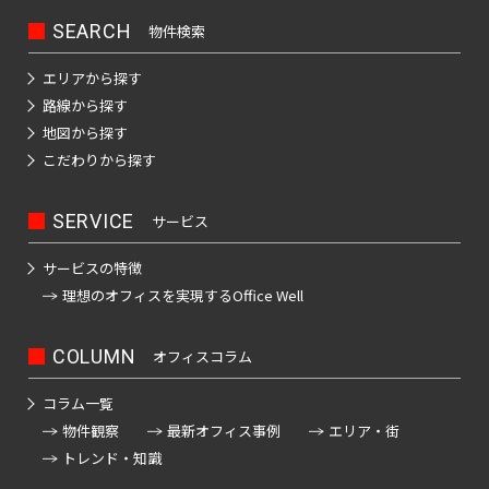
坂
寿
京
井
町
田
本
五
駅
SEARCH
物件検索
西
町
八
北
橋
橋
反
大
五
王
田
青
駅
エリアから探す
田
恵
信
井
番
子
日
町
山
路線から探す
駅
比
濃
町
市
駅
本
駅
地図から探す
寿
町
南
ケ
橋
目
こだわりから探す
南
六
西
高
青
谷
久
黒
歌
番
八
輪
山
駅
松
駅
神
舞
町
SERVICE
サービス
王
ゲ
町
泉
伎
愛
四
子
恵
ー
町
サービスの特徴
神
町
宕
ツ
駅
日
比
ト
理想のオフィスを
実現するOffice Well
田
谷
本
寿
ウ
神
下
猿
芝
駅
橋
駅
ェ
山
落
楽
COLUMN
オフィスコラム
公
富
イ
町
合
町
園
信
渋
沢
駅
コラム一覧
濃
谷
千
町
馬
神
物件観察
最新オフィス事例
エリア・街
芝
町
駅
品
駄
場
田
トレンド・知識
大
駅
日
川
ヶ
下
三