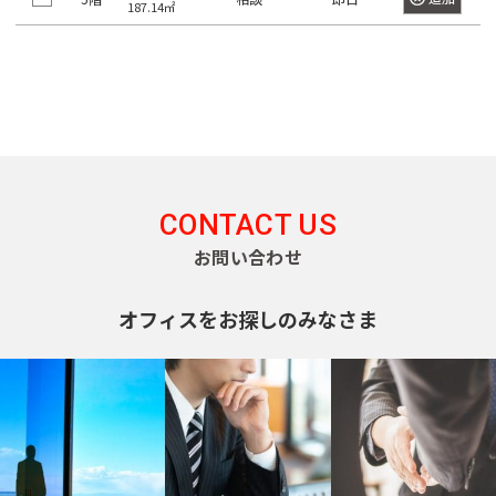
京
都
187.14㎡
ィ
都
ス
の
を
賃
探
貸
す
オ
湘
フ
JR
南
東
総
京浜
ィ
中
総
武
横
常
新
横
八
海
武・
埼
南
青
京
ス
東
山
央
武
蔵
須
を
磐
宿
浜
高
道
中央
京
武
梅
葉
北・
手
CONTACT US
本
本
野
賀
探
東
線
ラ
線
線
本
緩行
線
線
線
線
根岸
線
お問い合わせ
線
線
線
線
す
京
イ
線
線
線
八
東
世
千
東
常
総
中
埼
湘
南
横
横
総
青
八
京
武
山
京浜
新
品
文
江
目
中
町
渋
豊
台
墨
大
立
23
中
ン
王
京
港
田
代
オフィスをお探しのみなさま
海
磐
武・
央
京
南
武
浜
須
武
梅
高
葉
蔵
手
東
宿
川
京
東
黒
野
田
谷
島
東
田
田
川
区
央
子
都
区
谷
田
道
線
中央
本
線
新
線
線
賀
本
線
線
線
野
線
北・
区
区
区
区
区
区
市
区
区
区
区
区
市
そ
区
市
下
区
区
本
全
緩行
線
全
宿
全
全
線
線
全
全
全
線
全
根岸
の
港
新
渋
品
豊
文
台
江
墨
目
大
中
世
町
立
八
東
東
千
中
線
駅
線全
全
駅
ラ
駅
駅
全
全
駅
駅
駅
全
駅
線全
他
区
宿
谷
川
島
京
東
東
田
黒
田
野
田
田
川
王
京
京
代
央
全
駅
駅
イ
駅
駅
駅
駅
区
区
区
区
区
区
区
区
区
区
区
谷
市
市
子
23
都
日
大
府
町
立
八
東
田
区
東
駅
ン
新
区
市
区
下
暮
小
東
崎
中
田
東
新
川
王
京
府
区
京
日
全