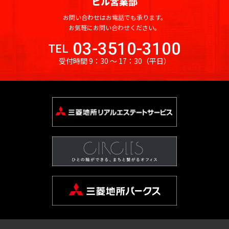
ビル営業部
四
大
川
江
摩
板
町
馬
駅
宿
臨
田
南
大
柳
谷
神
塚
戸
市
橋
町
お問い合わせはお電話でも承ります。
高
駅
海
駅
越
塚
橋
三
南
南
麹
お気軽にお問い合わせください。
川
秋
駅
輪
公
高
中
南
栄
品
そ
町
日
区
葉
吉
ゲ
東
03-3510-3100
園
TEL
輪
音
浅
島
神
大
町
川
の
本
原
祥
ー
京
駅
羽
草
受付時間 9：30 〜 17：30
（平日）
宮
塚
一
杉
他
橋
駅
寺
ト
駅
虎
亀
橋
愛
前
北
番
並
東
馬
駅
ウ
ノ
関
戸
高
住
品
町
区
京
御
喰
有
ェ
門
口
鳥
東
田
町
川
都
茶
国
町
楽
新
イ
越
二
板
下
ノ
立
町
六
本
砂
駅
広
荒
東
番
橋
日
水
駅
駅
本
駒
尾
木
大
町
区
本
新
駅
品
木
込
町
井
立
橋
新
木
川
恵
三
水
川
横
橋
元
本
場
駅
比
内
勝
番
道
駅
山
駅
赤
郷
寿
藤
島
町
橋
町
大
坂
町
豊
浜
湯
駅
崎
恵
南
四
田
東
松
赤
島
駅
比
大
大
番
飯
駅
日
町