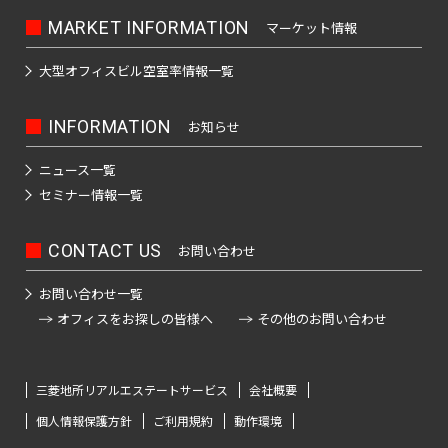
門
原
本
駅
谷
町
崎
MARKET INFORMATION
マーケット情報
千
宿
橋
町
麻
駄
駅
大
代々
浜
原
大型オフィスビル
空室率情報一覧
布
ケ
井
木
町
町
一
台
代々
谷
町
ツ
木駅
INFORMATION
お知らせ
初
駅
日
駅
富
橋
東
台
本
久
麻
新
ニュース一覧
代々
大
橋
町
外
布
宿
セミナー情報一覧
元
木駅
森
大
神
駅
代々
駅
新
伝
田
麻
新
木町
CONTACT US
お問い合わせ
小
馬
布
新
宿
蒲
川
神
町
十
大
富
駅
お問い合わせ一覧
田
町
田
番
久
ヶ
オフィスをお探しの皆様へ
その他のお問い合わせ
駅
日
練
東
保
谷
津
本
塀
南
中
駅
久
橋
町
麻
幡
野
三菱地所リアルエステートサービス
会社概要
戸
堀
布
高
ヶ
駅
個人情報保護方針
ご利用規約
動作環境
町
神
留
田
谷