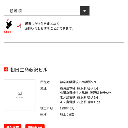
川
と
千
数
葉
自
字
川
埼
動
は
葉
全
的
埼
角
に
選択した物件をまとめて
玉
で
お問い合わせすることができます。
削
入
北
Check
玉
除
力
さ
北
し
海
宮
て
れ
く
ま
海
宮
だ
道
城
す。
愛
さ
い。
道
城
愛
※
知
朝日生命藤沢ビル
キ
大
ー
知
ワ
大
所在地
神奈川県藤沢市南藤沢5-9
閉じる
阪
ー
交通
東海道本線
藤沢駅
徒歩5分
ド
福
小田急電鉄江ノ島線
藤沢駅
徒歩5分
阪
検
江ノ島電鉄
藤沢駅
徒歩5分
福
索
江ノ島電鉄
石上駅
徒歩11分
岡
で
※
竣工年月
1998年2月
は
岡
単
規模
地上：9階
ご
※
一
希
キ
ご
ー
個別空調
駅徒歩5分