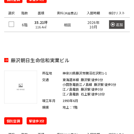
望
希
ワ
の
ー
望
選択
階数
面積
賃料
入居時期
検討リスト
ド
(共益費込)
駅
の
で
35.21坪
2026年
検
を
追加
6階
相談
エ
10月
116.4㎡
索
選
リ
し
て
択
ア
く
し
だ
を
さ
て
選
い。
藤沢朝日生命信和実業ビル
く
×
択
大
だ
し
手
所在地
神奈川県藤沢市鵠沼花沢町1-1
町
さ
て
交通
東海道本線
藤沢駅
徒歩3分
日
い。
小田急電鉄江ノ島線
藤沢駅
徒歩3分
く
本
江ノ島電鉄
藤沢駅
徒歩3分
橋
1
だ
江ノ島電鉄
石上駅
徒歩10分
/
度
〇
さ
竣工年月
1993年6月
大
に
い。
規模
地上：7階
手
選
町
1
択
個別空調
駅徒歩3分
度
〇
で
日
に
本