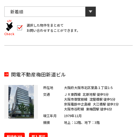
川
と
千
数
葉
自
字
川
埼
動
は
葉
全
的
埼
角
に
選択した物件をまとめて
玉
で
お問い合わせすることができます。
削
入
北
Check
玉
除
力
さ
北
し
海
宮
て
れ
く
ま
海
宮
だ
道
城
す。
愛
さ
い。
道
城
愛
※
知
関電不動産梅田新道ビル
キ
大
ー
知
ワ
大
所在地
大阪府大阪市北区堂島１丁目1-5
閉じる
阪
ー
交通
ＪＲ東西線
北新地駅
徒歩5分
ド
福
大阪市御堂筋線
淀屋橋駅
徒歩5分
阪
検
京阪電鉄中之島線
大江橋駅
徒歩3分
福
索
大阪市谷町線
東梅田駅
徒歩6分
岡
で
※
竣工年月
1979年11月
は
岡
単
規模
地上：12階、地下：3階
ご
※
一
希
キ
ご
ー
駅徒歩3分
即入居可