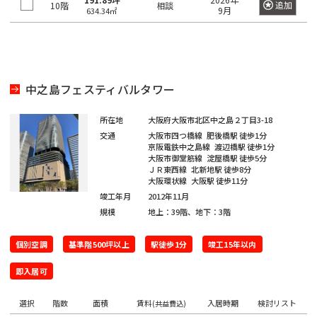
保
追加
10階
相談
神
箱
9月
634.34㎡
田
崎
駒
高
町
込
田
岩
駅
馬
本
日
中之島フェスティバルタワー
場
町
本
田
橋
端
所在地
大阪府大阪市北区中之島２丁目3-18
神
小
駅
交通
大阪市四つ橋線
肥後橋駅
徒歩1分
田
網
京阪電鉄中之島線
渡辺橋駅
徒歩1分
大阪市御堂筋線
淀屋橋駅
徒歩5分
岩
日
町
ＪＲ東西線
北新地駅
徒歩8分
本
暮
大阪環状線
大阪駅
徒歩11分
町
日
里
竣工年月
2012年11月
規模
地上：39階、地下：3階
本
駅
神
橋
個別空調
基準階500坪以上
駅徒歩1分
竣工15年以内
田
鶯
本
紺
谷
石
即入居可
屋
駅
町
町
選択
階数
面積
賃料
入居時期
検討リスト
(共益費込)
上