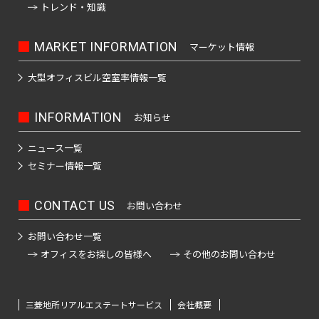
駅
士
駅
駅
駒
堂
府
落
駅
立
押
駅
トレンド・知識
線
之
駅
道
ノ
町
東
田
町
見
込
前
中
合
会
上
全
江
橋
レ
北
人
駅
池
駅
駅
湯
駅
駅
駅
駅
浅
川
駅
駅
駅
駅
MARKET INFORMATION
マーケット情報
ー
千
飯
形
袋
島
東
草
駅
ゆ
南
ル
末
新
住
田
町
駅
赤
中
駅
り
新
京
大型オフィスビル
空室率情報一覧
橋
春
砂
広
か
御
駅
橋
駅
坂
河
大
宿
モ
も
駅
日
町
池
町
徒
西
見
原
め
森
駅
ゆ
ノ
駅
INFORMATION
梅
九
お知らせ
小
駅
袋
駅
町
日
附
駅
本
海
り
レ
島
段
伝
駅
駅
暮
駅
南
所
白
岸
ニュース一覧
か
ー
西
上
駅
北
馬
高
里
新
吾
山
駅
セミナー情報一覧
も
ル
葛
要
野
両
町
四
幡
駅
宿
妻
駅
め
全
西
九
西
町
広
国
駅
ツ
不
平
ゆ
駅
首
橋
駅
新
段
駅
駅
小
CONTACT US
駅
お問い合わせ
町
谷
都
動
千
和
り
駅
圏
井
南
秋
路
屋
駅
駅
参
石
島
か
新
モ
葛
地
お問い合わせ一覧
門
駅
葉
駅
都
駅
宮
つ
押
駅
駅
も
ノ
隼
西
下
オフィスをお探しの皆様へ
その他のお問い合わせ
市
前
原
四
京
橋
く
鉄
上
め
レ
竹
町
駅
鉄
上
仲
駅
北
谷
道
王
新
京
駅
ば
駅
全
ー
ノ
成
野
町
千
三
八
板
急
エ
駅
平
ル
三菱地所リアルエステートサービス
会社概要
塚
仲
増
駅
駅
住
丁
王
代々
橋
蒲