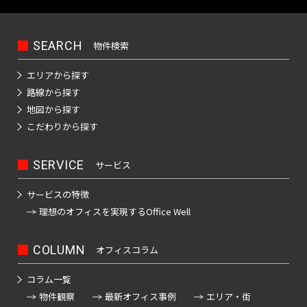
京
品
天
本
町
田
駅
カ
京
駅
谷
三
銀
桜
山
宿
豊島
駅
谷
大
成
宝
川
空
町
町
駅
橋
都
イ
神
成
東
駅
越
座
東
新
駅
線
線全
駅
前
押
町
駅
橋
駅
屋
下
茅
駅
立
ツ
田
本
銀
二
前
駅
京
SEARCH
物件検索
町
全
駅
駅
上
駅
日
駅
駅
板
場
飯
大
芦
リ
駿
線
座
重
駅
市
駅
駅
駅
新
線
馬
比
春
前
橋
町
田
エリアから探す
京
学
花
ー
池
河
駅
橋
ケ
吉
京
京
小
日
馬
喰
谷
日
駅
駅
駅
橋
水
路線から探す
橋
銀
田
駅
用
公
駅
西
袋
台
前
谷
祥
成
成
本
場
横
急
駅
駅
築
駅
天
地図から探す
駅
座
賀
園
武
駅
駅
駅
小
寺
押
本
電
橋
駅
山
成
門
押
神
鉄
地
宮
こだわりから探す
駅
駅
駅
新
田
駅
上
線
駅
大
駅
本
増
前
江
日
上
椎
田
駅
大
前
飯
宿
急
青
線
全
手
郷
駅
仲
戸
本
霞
二
府
駅
名
淡
手
駅
田
駅
SERVICE
サービス
小
人
物
全
駅
浜
町
三
八
町
川
橋
ケ
子
中
町
路
町
橋
田
形
横
駅
町
駅
丁
曳
丁
駅
橋
錦
駅
関
玉
競
高
駅
町
サービスの特徴
駅
駅
日
原
町
丁
駅
目
舟
堀
駅
糸
駅
川
馬
田
小
理想のオフィスを
実現するOffice Well
東
京
暮
線
駅
神
駅
木
三
駅
京
駅
西
駅
新
町
後
駅
正
馬
田
成
里
菊
保
モ
場
護
越
国
神
御
駅
楽
門
場
急
ノ
東
鮫
曳
駅
COLUMN
オフィスコラム
川
町
上
東
茅
駅
国
レ
前
会
田
茶
園
前
駅
小
日
洲
舟
東
ー
駅
駅
野
向
場
寺
押
駅
議
ノ
駅
ル
駅
町
コラム一覧
田
本
駅
駅
京
東
御
島
富
町
駅
上
事
下
水
屋
物件観察
最新オフィス事例
エリア・街
原
一
橋
水
モ
陽
神
徒