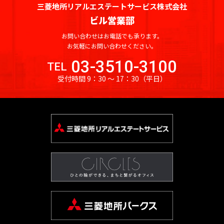
港
橋
東
院
寺
輪
大
動
官
司
門
駅
坂
目
蔵
木
見
丁
駅
新
三菱地所リアルエステートサービス株式会社
線
全
全
晴
線
駅
新
下
駅
駅
崎
前
尾
山
池
町
ヒ
駅
駅
門
一
東
附
目
宿
ビル営業部
駅
駅
京
京
海
東
宿
駅
九
広
駅
山
松
駅
尻
ル
駅
丁
新
駅
駅
武
駅
急
急
九
三
三
お問い合わせはお電話でも承ります。
駅
鉄
神
段
国
有
小
台
陰
大
ズ
目
宿
京
渋
勝
本
空
道
お気軽にお問い合わせください。
段
向
田
田
東武
東
中
田
下
会
楽
九
溜
御
路
駅
神
橋
初
駅
駅
駅
王
谷
ど
線
港
下
牛
原
駅
駅
03-3510-3100
伊勢
武
目
神
駅
議
町
段
池
茶
駅
社
駅
台
TEL
永
駅
き
全
線
駅
込
駅
崎・
東
二
黒
保
霞
事
駅
下
溜
西
山
ノ
前
駅
受付時間 9：30 〜 17：30
（平日）
山
大
芝
駅
全
柳
竹
大師
上
蒲
子
駅
三
町
ケ
堂
駅
池
早
王
水
駅
神
駅
神
大
門
公
駅
町
橋
永
線
線
田
玉
軒
笹
関
前
山
稲
駅
駅
泉
泉
保
塚
駅
園
東
東武
西
駅
祐
神
駅
田
神
駅
川
茶
塚
駅
駅
王
田
南
駅
武
岳
糀
町
駅
駅
武
伊勢
天
田
町
保
虎
淡
駅
鉄
屋
駅
駅
駅
大
新
寺
谷
駅
牛
前
東
崎・
道
大
寺
小
日
霞
駅
町
ノ
路
西武
西
駅
駒
沢
橋
御
駅
駅
込
駅
上
大師
手
駅
明
川
比
ケ
駅
永
池
門
町
池
武
場
駅
小
駅
成
神
線
線全
町
麹
駒
大
町
谷
関
田
袋
駅
駅
袋・
新
東
品
大
川
巣
門
楽
学
全
駅
駅
町
大
沢
前
駅
駅
町
駅
豊島
宿
大
東
川
鳥
町
鴨
駅
坂
芸
駅
神
駅
手
新
大
大
駅
駅
線
線
前
銀
駅
居
駅
新
東
日
駅
大
西
西武
田
銀
日
町
要
京
橋
手
学
駅
座
内
駅
成
田
池
京
本
市
学
八
武
池
錦
座
比
駅
四
町
駅
町
駅
電
北
岩
駅
幸
飯
駅
袋
ス
橋
ケ
駅
幡
新
袋・
町
鉄
駅
谷
ツ
駅
駅
明