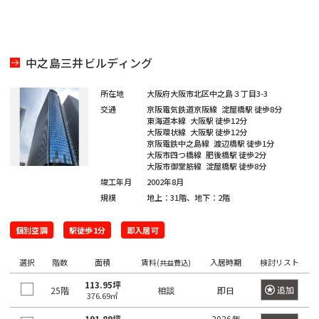
田
町
海
吉
馬
下
和
岸
笹
祥
場
宮
日
泉
塚
寺
駅
比
本
芝
町
中之島三井ビルディング
駅
町
橋
浦
目
神
人
三
白
所在地
大阪府大阪市北区中之島３丁目3-3
払
白
田
形
交通
京阪電気鉄道京阪線
淀屋橋駅
徒歩8分
鷹
駅
方
金
佐
町
東海道本線
大阪駅
徒歩12分
駅
大阪環状線
大阪駅
徒歩12分
町
台
久
池
京阪電鉄中之島線
渡辺橋駅
徒歩1分
日
大阪市四つ橋線
肥後橋駅
徒歩2分
間
袋
市
大阪市御堂筋線
淀屋橋駅
徒歩8分
台
本
町
駅
竣工年月
2002年8月
谷
場
橋
規模
地上：31階、地下：2階
砂
神
蛎
大
土
田
殻
塚
個別空調
駅徒歩1分
即入居可
原
相
町
駅
町
生
選択
階数
面積
賃料
入居時期
検討リスト
(共益費込)
日
町
巣
113.95坪
大
追加
25階
相談
即日
本
鴨
376.69㎡
久
東
橋
駅
191.89坪
2026年