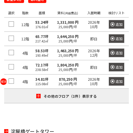
望
希
ワ
の
ー
望
選択
階数
面積
賃料
入居時期
検討リスト
ド
(共益費込)
駅
の
で
53.24坪
1,331,000 円
2026年
検
を
追加
12階
エ
10月
176.01㎡
25,000 円/坪
索
選
リ
し
65.77坪
1,644,250 円
て
択
追加
12階
即日
ア
217.42㎡
25,000 円/坪
く
し
だ
を
58.53坪
1,463,250 円
2026年
さ
追加
て
4階
選
12月
193.49㎡
25,000 円/坪
い。
く
×
択
72.17坪
1,804,250 円
大
追加
4階
即日
だ
し
238.58㎡
25,000 円/坪
手
町
さ
て
34.81坪
870,250 円
2026年
日
追加
4階
NEW
い。
10月
115.08㎡
25,000 円/坪
く
本
橋
1
だ
/
その他のフロア（1件）表示する
度
〇
さ
大
に
い。
手
選
町
1
択
度
〇
で
日
に
淀屋橋ゲートタワー
本