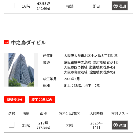
日
42.55坪
神
追加
16階
野
相談
即日
本
140.66㎡
田
駅
橋
北
室
御
乗
町
徒
物
中之島ダイビル
町
町
日
駅
本
所在地
大阪府大阪市北区中之島３丁目3-23
神
橋
交通
京阪電鉄中之島線
渡辺橋駅
徒歩1分
秋
田
本
大阪市四つ橋線
肥後橋駅
徒歩4分
葉
大阪市御堂筋線
淀屋橋駅
徒歩9分
西
町
竣工年月
2009年3月
原
福
規模
地上：35階、地下：2階
駅
田
日
町
本
駅徒歩1分
竣工20年以内
神
橋
田
神
小
選択
階数
面積
賃料
入居時期
検討リスト
(共益費込)
駅
田
舟
217坪
2026年
美
追加
31階
相談
町
10月
717.34㎡
倉