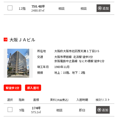
京
都
ィ
都
750.48坪
追加
12階
相談
相談
ス
2480.87㎡
の
を
賃
探
貸
す
オ
湘
フ
JR
南
東
総
京浜
大阪ＪＡビル
ィ
中
総
武
横
常
新
横
八
海
武・
埼
南
青
京
ス
東
山
央
武
蔵
須
を
磐
宿
浜
高
道
中央
京
武
梅
葉
所在地
大阪府大阪市北区西天満１丁目2-5
北・
手
本
本
野
賀
探
東
交通
大阪市堺筋線
北浜駅
徒歩3分
線
ラ
線
線
本
緩行
線
線
線
線
根岸
線
線
線
線
線
す
京阪電鉄中之島線
なにわ橋駅
徒歩1分
京
イ
線
線
線
八
東
世
千
竣工年月
1983年11月
東
常
総
中
埼
湘
南
横
横
総
青
八
京
武
山
京浜
新
品
文
江
目
中
町
渋
豊
台
墨
大
立
23
中
ン
王
京
港
田
規模
地上：15階、地下：2階
代
海
磐
武・
央
京
南
武
浜
須
武
梅
高
葉
蔵
手
東
宿
川
京
東
黒
野
田
谷
島
東
田
田
川
区
央
子
都
区
谷
田
道
線
中央
本
線
新
線
線
賀
本
線
線
線
野
線
北・
区
区
区
区
区
区
市
区
区
区
区
区
市
そ
区
市
下
区
区
駅徒歩1分
即入居可
本
全
緩行
線
全
宿
全
全
線
線
全
全
全
線
全
根岸
の
港
新
渋
品
豊
文
台
江
墨
目
大
中
世
町
立
八
東
東
千
中
線
駅
線全
全
駅
ラ
駅
駅
全
全
駅
駅
駅
全
駅
線全
他
選択
階数
区
宿
谷
川
島
京
東
東
田
黒
田
野
田
田
川
王
京
京
面積
賃料
入居時期
検討リスト
代
央
(共益費込)
全
駅
駅
イ
駅
駅
駅
駅
区
区
区
区
区
区
区
区
区
区
区
谷
市
市
子
23
都
日
大
府
町
立
八
東
田
区
東
駅
ン
174坪
追加
9階
相談
即日
新
575.2㎡
区
市
区
下
暮
小
東
崎
中
田
東
新
川
王
京
府
区
京
日
全