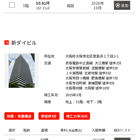
橋
新
渋
大
池
白
上
豊
墨
目
大
中
町
立
八
そ
東
里
岩
京
駅
本
駅
京
日
駅
子
駅
中
駅
暮
50.61坪
2026年
駅
追加
5階
相談
10月
宿
谷
崎
袋
山
野
洲
田
黒
田
野
世
田
川
八
武
167.31㎡
大
重
の
京
駅
駅
駅
町
駅
本
駅
本
里
東
区
区
区
区
田
市
市
王
蔵
恵
八
昭
八
手
洲
有
他
駅
恵
駅
橋
町
駅
新
西
道
上
東
小
東
有
谷
子
野
三
亀
神
比
王
新
島
丁
町
楽
比
駅
駅
橋
新
玄
大
池
石
上
明
京
区
市
北
市
新
河
戸
田
寿
西
子
橋
駅
堀
町
上
寿
宿
坂
崎
袋
川
野
丸
橋
区
橋
島
駅
駅
駅
国
駅
駅
馬
駅
駅
野
駅
新ダイビル
西
東
三
の
駅
駅
立
喰
駅
新
北
桜
東
西
後
台
雲
日
荒
鷹
錦
御
渋
品
越
内
新
大
駅
町
所在地
大阪府大阪市北区堂島浜１丁目2-1
橋
新
丘
五
池
楽
東
本
川
市
品
北
糸
茶
谷
川
中
橋
御
崎
駅
交通
京阪電鉄中之島線
大江橋駅
徒歩2分
青
宿
町
反
袋
有
橋
大阪市御堂筋線
淀屋橋駅
徒歩5分
区
川
千
町
ノ
駅
立
駅
島
駅
徒
駅
ＪＲ東西線
北新地駅
徒歩5分
浜
水
秋
海
田
調
楽
駅
住
駅
水
川
錦
駅
町
大阪市四つ橋線
肥後橋駅
徒歩7分
松
四
南
南
道
葉
銀
足
布
大阪市谷町線
東梅田駅
徒歩9分
新
町
浜
駅
駅
駅
糸
駅
木
大阪環状線
大阪駅
徒歩10分
町
谷
平
西
池
原
座
立
市
両
宿
新
松
町
竣工年月
2015年3月
小
場
台
五
袋
内
区
国
四
駅
木
町
秋
駅
規模
地上：31階、地下：2階
芝
四
日
根
日
町
反
府
幸
駅
ツ
場
駅
葉
東
谷
駒
向
岸
本
田
葛
中
池
町
谷
新
駅
原
制震・免震構造
駅徒歩3分
竣工15年以内
三
陽
坂
円
込
橋
飾
市
浅
袋
田
駅
小
駅
田
千
下
町
山
東
永
小
区
草
駅
葛
町
選択
階数
岩
面積
賃料
入居時期
検討リスト
(共益費込)
佐
北
石
谷
町
品
多
田
伝
橋
新
西
駅
神
駅
港
賀
37坪
2027年