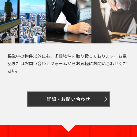
東
電
駅
駅
東
東
東
新
大
荒
浅
三
鉄
田
明
表
金
明
東
東
参
新
急
東
町
急
急
急
宿
江
川
草
田
新
恵
馬
治
豊
参
台
治
急
急
道
大
田
急
大
多
世
線
戸
線
線
線
鍛
富
比
場
神
洲
道
駅
神
目
池
駅
塚
園
東
井
摩
田
全
線
全
全
全
冶
寿
駅
宮
駅
駅
宮
黒
上
駅
都
横
町
川
谷
駅
全
駅
駅
駅
入
白
外
町
駅
前
前
線
線
市
線
線
線
線
駅
東
東
東
東
東
東
東
船
早
月
青
金
京
苑
茗
駅
駅
線
王
新
早
五
目
急
急
急
急
急
急
急
神
六
稲
島
山
高
前
荷
電
掲載中の物件以外にも、多数物件を取り扱っております。お電
宿
都
稲
反
黒
湊
京
京
池
目
多
大
世
東
田
田
鉄
本
田
表
駅
一
輪
北
駅
谷
話またはお問い合わせフォームからお気軽にお問い合わせくだ
駅
庁
田
田
駅
王
王
上
黒
摩
井
田
横
園
鍛
木
駅
参
丁
駅
参
駅
京
明
さい。
前
駅
駅
相
井
新
青
線
線
川
町
谷
線
都
冶
駅
道
目
道
王
新
白
石
駅
模
の
神
富
麻
山
後
全
全
線
線
線
全
市
町
駅
駅
駅
線
宿
面
高
金
町
原
頭
神
楽
町
布
一
楽
駅
駅
全
全
全
駅
線
三
新
影
輪
台
内
線
線
谷
坂
乃
駅
永
十
新
丁
園
駅
駅
駅
京
全
京
京
京
詳細・お問い合わせ
築
丁
宿
橋
台
駅
急
五
目
渋
神
町
駅
木
田
番
宿
目
駅
王
駅
王
王
電
地
目
西
駅
駅
銀
反
黒
蒲
大
三
谷
田
駅
坂
町
駅
三
駅
相
井
線
鉄
京
白
駅
口
飯
座
本
田
駅
田
井
軒
駅
渋
京
駅
駅
丁
模
の
全
月
急
学
泉
金
駅
神
虎
田
一
六
赤
郷
駅
駅
町
茶
谷
急
目
原
頭
駅
島
空
曙
習
岳
高
不
代
田
ノ
橋
赤
丁
半
本
坂
三
駅
屋
駅
本
駅
線
線