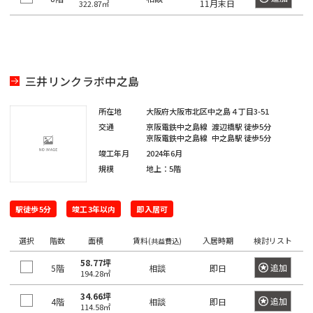
坂
寿
11月末日
322.87㎡
京
井
町
田
本
五
駅
西
町
八
北
橋
橋
反
大
五
王
田
青
駅
田
恵
信
井
番
子
日
町
山
駅
比
濃
町
三井リンクラボ中之島
市
駅
本
駅
寿
町
南
ケ
橋
目
南
六
所在地
大阪府大阪市北区中之島４丁目3-51
西
高
青
谷
久
黒
歌
番
交通
京阪電鉄中之島線
渡辺橋駅
徒歩5分
八
輪
山
駅
松
駅
神
京阪電鉄中之島線
中之島駅
徒歩5分
舞
町
王
ゲ
町
泉
竣工年月
2024年6月
伎
愛
四
子
恵
ー
規模
地上：5階
町
神
町
宕
ツ
駅
日
比
ト
田
谷
本
寿
ウ
神
下
猿
駅徒歩5分
竣工3年以内
即入居可
芝
駅
橋
駅
ェ
山
落
楽
公
富
イ
町
選択
階数
合
面積
賃料
入居時期
検討リスト
町
(共益費込)
園
信
渋
沢
駅
58.77坪
濃
谷
追加
5階
相談
即日
千
町
馬
神
194.28㎡
芝
町
駅
品
駄
場
田
34.66坪
大
駅
日
追加
4階
川
相談
即日
ヶ
下
114.58㎡
三