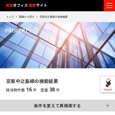
フ
賃貸
オフィス
入居可能時期
検索
サイト
フ
ロ
リ
路
エ
トップ
路線から探す
京阪中之島線の検索結果
ア
ー
0
検索エリア
線
リ
エ
5
閲
ク
ク
PROPERTY
ワ
リ
リ
リ
を
ア
覧
駅
ア
ア
京阪中之島線
ア
ー
こだわり条件
再
選
を
履
再
検
ド
択
選
検
変更する
歴
索
制震・免震構造
個別空調
で
索
す
択
す
※
竣工予定
基準階500坪以上
す
検
る
る
す
閲
る
VR画像有
覧
索
る
こだわり検索条件
履
す
歴
京阪中之島線の検索結果
は
東
る
90
16
38
該当物件数
件 空室
件
東
日
京
この条件で再検索する
神
が
再検索す
過
京
神
る
条件を変えて再検索する
奈
ぎ
※
千
る
奈
英