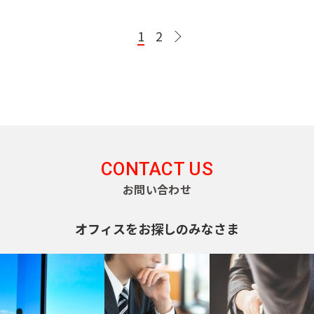
町
日
東
京
本
1
2
メ
神
橋
ト
ロ
田
茅
有
日
千
半
副
丸
須
場
東
南
銀
楽
比
代
蔵
都
ノ
田
町
西
北
座
町
谷
田
門
心
内
町
線
線
線
線
線
線
線
線
線
日
神
日
東
千
有
半
南
副
銀
丸
本
東
京
田
比
西
代
楽
蔵
北
都
座
ノ
橋
CONTACT US
都
東
谷
線
田
町
門
線
心
線
内
交
兜
お問い合わせ
通
松
線
全
線
線
線
全
線
全
線
町
都
局
都
都
都
都
下
全
駅
全
全
全
駅
全
駅
全
営
営
営
営
営
オフィスをお探しのみなさま
町
八
駅
駅
駅
駅
駅
駅
大
新
荒
三
浅
落
目
渋
丁
江
宿
川
田
草
神
中
合
代々
新
渋
黒
渋
谷
池
堀
戸
線
線
線
線
田
目
駅
木公
木
谷
駅
谷
駅
袋
線
都
都
都
都
都
東
富
新
黒
園駅
場
駅
駅
駅
急
営
営
営
営
営
高
白
表
山
川