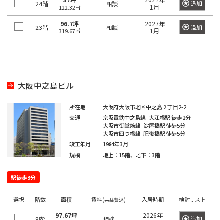
四
大
追加
24階
川
江
摩
相談
板
町
馬
駅
宿
臨
田
1月
122.32㎡
南
大
柳
谷
神
塚
戸
市
橋
町
高
駅
海
駅
越
塚
橋
96.7坪
2027年
三
南
南
麹
追加
23階
相談
川
秋
駅
輪
1月
公
319.67㎡
高
中
南
栄
品
そ
町
日
区
葉
吉
ゲ
東
園
輪
音
浅
島
神
大
町
川
の
本
原
祥
ー
京
駅
羽
草
宮
塚
一
杉
他
橋
駅
寺
ト
駅
虎
亀
橋
愛
前
北
番
並
東
馬
駅
ウ
ノ
関
戸
高
大阪中之島ビル
住
品
町
区
京
御
喰
有
ェ
門
口
鳥
東
田
町
川
都
茶
国
町
楽
新
イ
越
所在地
大阪府大阪市北区中之島２丁目2-2
二
板
下
ノ
立
町
六
本
砂
駅
広
交通
京阪電鉄中之島線
大江橋駅
徒歩2分
荒
東
番
橋
日
水
駅
駅
大阪市御堂筋線
淀屋橋駅
徒歩5分
本
駒
尾
木
大
町
大阪市四つ橋線
肥後橋駅
徒歩5分
区
本
新
駅
品
木
込
町
井
竣工年月
1984年3月
立
橋
新
木
川
恵
三
規模
地上：15階、地下：3階
水
川
横
橋
元
本
場
駅
比
内
勝
番
道
駅
山
駅
赤
郷
寿
駅徒歩3分
藤
島
町
橋
町
大
坂
町
豊
浜
湯
駅
崎
恵
選択
階数
面積
賃料
入居時期
検討リスト
南
(共益費込)
四
田
東
松
赤
島
駅
比
大
大
番
97.67坪
2026年
飯
駅
日
町
追加
8階
相談