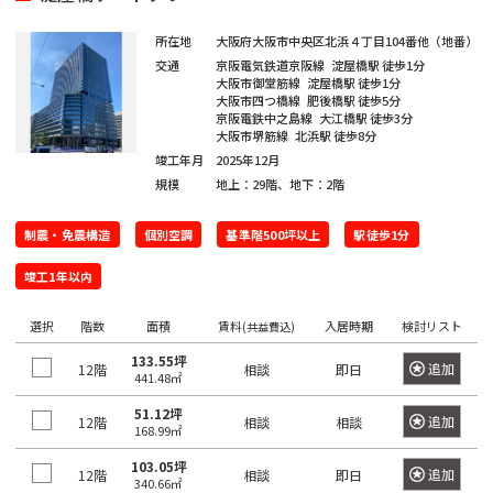
き
選
橋
る
択
所在地
大阪府大阪市中央区北浜４丁目104番他（地番）
駅
交通
京阪電気鉄道京阪線
淀屋橋駅
徒歩1分
で
大阪市御堂筋線
淀屋橋駅
徒歩1分
は
き
大阪市四つ橋線
肥後橋駅
徒歩5分
最
京阪電鉄中之島線
大江橋駅
徒歩3分
る
大阪市堺筋線
北浜駅
徒歩8分
大
エ
竣工年月
2025年12月
100
リ
規模
地上：29階、地下：2階
件
ア
で
は
制震・免震構造
個別空調
基準階500坪以上
駅徒歩1分
す。
最
竣工1年以内
大
100
東
選択
階数
面積
賃料
入居時期
検討リスト
東
(共益費込)
京
件
京
都
133.55坪
追加
で
12階
相談
即日
都
441.48㎡
す。
の
51.12坪
賃
追加
12階
相談
相談
168.99㎡
貸
東
オ
103.05坪
東
追加
12階
相談
即日
京
340.66㎡
フ