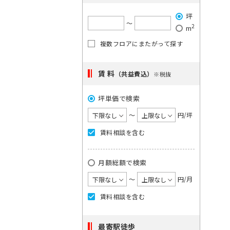
で
希
ご
は
坪
望
単
希
〜
2
m
一
の
望
キ
複数フロアにまたがって探す
駅
の
ー
を
ワ
エ
ー
選
賃 料
リ
（共益費込）
※税抜
ド
択
ア
で
検
坪単価で検索
し
を
索
て
選
〜
円/坪
し
く
択
て
賃料相談を含む
く
だ
し
だ
さ
て
さ
月額総額で検索
い。
い。
く
×
1
〜
円/月
だ
大
度
さ
手
賃料相談を含む
に
町
い。
日
選
1
本
最寄駅徒歩