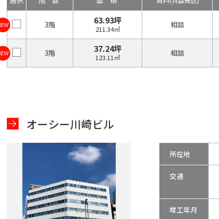
選択
階数
面積
賃料
(共益費込)
63.93坪
3階
相談
NEW
211.34㎡
37.24坪
3階
相談
NEW
123.11㎡
オーシー川崎ビル
所在地
交通
竣工年月