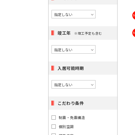
択
度
橋
/
で
に
〇
き
選
大
る
手
択
町
駅
竣工年
※竣工予定も含む
で
は
き
〇
最
日
る
本
大
エ
橋
100
リ
入居可能時期
件
ア
で
は
す。
最
大
こだわり条件
100
件
東
東
制震・免震構造
で
京
京
都
個別空調
す。
都