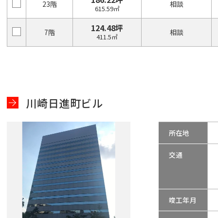
23階
相談
615.59㎡
124.48坪
7階
相談
411.5㎡
川崎日進町ビル
所在地
交通
竣工年月