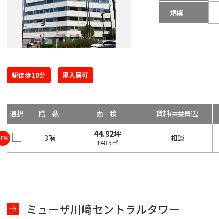
規模
駅徒歩10分
即入居可
選択
階数
面積
賃料
(共益費込)
44.92坪
3階
相談
NEW
148.5㎡
ミューザ川崎セントラルタワー