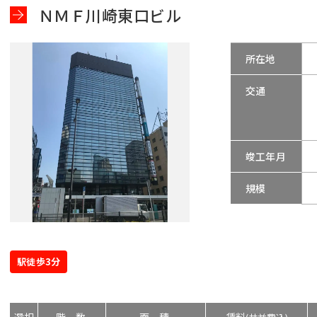
ＮＭＦ川崎東口ビル
所在地
交通
竣工年月
規模
駅徒歩3分