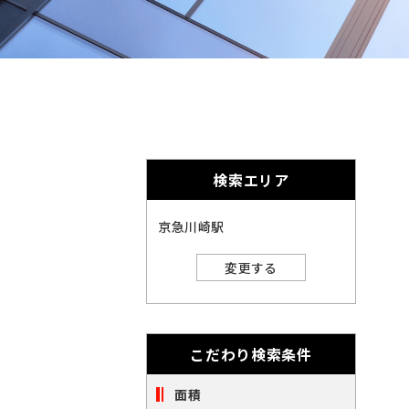
奈
千
英
的
奈
数
千
に
川
字
葉
埼
は
削
川
葉
埼
全
玉
角
除
で
玉
北
さ
入
力
北
れ
し
海
宮
検索エリア
ま
て
海
宮
く
す。
道
城
愛
だ
京急川崎駅
さ
道
城
愛
い。
知
大
変更する
※
知
大
キ
閉じる
阪
ー
福
ワ
阪
福
ー
岡
こだわり検索条件
ド
※
検
岡
索
面積
ご
※