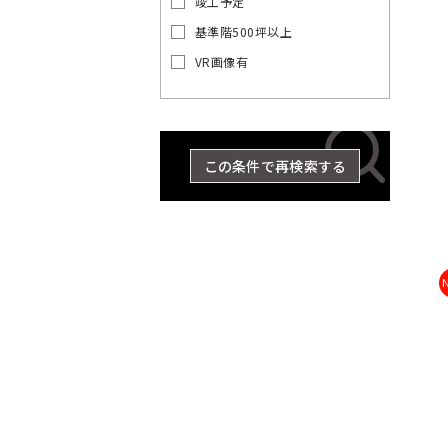
竣工予定
の
賃
基準階500坪以上
貸
VR画像有
オ
東
東
京
フ
京
都
ィ
都
ス
の
を
賃
この条件で再検索する
探
貸
す
オ
湘
フ
JR
ィ
南
総
京浜
東
中
横
総
武
ス
埼
新
横
八
京
武・
南
青
東
海
常
山
央
須
武
蔵
を
京
宿
浜
高
葉
中央
武
梅
北・
道
磐
手
探
東
本
賀
本
野
線
ラ
線
線
線
緩行
線
線
根岸
本
線
線
す
京
線
線
線
線
世
八
東
千
イ
線
線
線
品
豊
文
江
墨
目
中
町
23
渋
台
大
立
中
新
総
中
埼
湘
南
横
横
総
青
八
京
武
山
京浜
東
常
田
王
京
港
代
ン
川
島
京
東
田
黒
野
田
区
谷
東
田
川
央
宿
武・
央
京
南
武
浜
須
武
梅
高
葉
蔵
手
東
海
磐
谷
子
都
区
田
区
区
区
区
区
区
区
市
そ
区
区
区
市
区
区
中央
本
線
新
線
線
賀
本
線
線
線
野
線
北・
道
線
区
市
下
区
の
緩行
線
全
宿
全
全
線
線
全
全
全
線
全
根岸
本
全