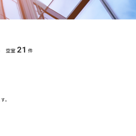
21
件 空室
件
ます。