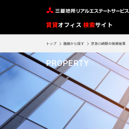
フ
※
リ
閲
ー
覧
路
エ
賃貸
オフィス
検索
サイト
ワ
履
線
リ
ー
歴
を
ア
トップ
路線から探す
京急川崎駅の検索結果
ド
SEARCH
0
は
ク
ク
エ
選
を
1
で
リ
リ
物件検索
リ
90
択
選
駅
PROPERTY
ア
ア
ア
検
再
日
す
択
再
検
索
フ
検
が
る
す
索
索
す
ロ
過
す
る
す
る
ア
る
ぎ
る
閲
る
東
覧
と
東
履
京
再検索する
神
自
歴
京
神
動
※