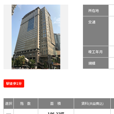
所在地
交通
竣工年月
規模
駅徒歩1分
選択
階数
面積
賃料
(共益費込)
186.22坪