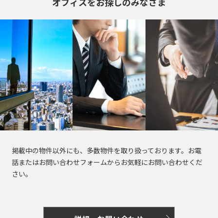
オフィスをお探しのみなさま
き
選
橋
る
択
駅
で
は
き
最
る
大
エ
100
リ
件
ア
で
は
す。
最
大
100
東
東
掲載中の物件以外にも、多数物件を取り扱っております。お電
京
件
京
都
話またはお問い合わせフォームからお気軽にお問い合わせくだ
で
都
さい。
す。
の
賃
貸
東
オ
東
京
フ