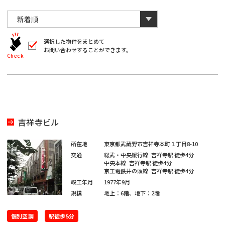
川
と
千
数
葉
自
字
川
埼
動
は
葉
全
的
埼
角
に
選択した物件をまとめて
玉
で
お問い合わせすることができます。
削
入
北
Check
玉
除
力
さ
北
し
海
宮
て
れ
く
ま
海
宮
だ
道
城
す。
愛
さ
い。
道
城
愛
※
知
吉祥寺ビル
キ
大
ー
知
ワ
大
所在地
東京都武蔵野市吉祥寺本町１丁目8-10
閉じる
阪
ー
交通
総武・中央緩行線
吉祥寺駅
徒歩4分
ド
福
中央本線
吉祥寺駅
徒歩4分
阪
検
京王電鉄井の頭線
吉祥寺駅
徒歩4分
福
索
岡
竣工年月
1977年9月
で
※
は
規模
地上：6階、地下：2階
岡
単
ご
※
一
希
キ
個別空調
駅徒歩5分
ご
ー