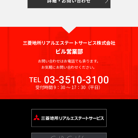
詳細・お問い合わせ
京
都
ィ
都
ス
の
を
賃
探
貸
す
オ
湘
フ
JR
三菱地所リアルエステートサービス株式会社
南
東
総
京浜
ィ
中
総
武
横
ビル営業部
常
新
横
八
海
武・
埼
南
青
京
ス
東
山
央
武
蔵
須
を
磐
宿
浜
高
道
中央
京
武
梅
葉
北・
手
お問い合わせはお電話でも承ります。
本
本
野
賀
探
東
お気軽にお問い合わせください。
線
ラ
線
線
本
緩行
線
線
線
線
根岸
線
線
線
線
線
す
京
イ
線
線
線
03-3510-3100
八
東
世
千
TEL
東
常
総
中
埼
湘
南
横
横
総
青
八
京
武
山
京浜
新
品
文
江
目
中
町
渋
豊
台
墨
大
立
23
中
ン
王
京
港
田
代
受付時間 9：30 〜 17：30
（平日）
海
磐
武・
央
京
南
武
浜
須
武
梅
高
葉
蔵
手
東
宿
川
京
東
黒
野
田
谷
島
東
田
田
川
区
央
子
都
区
谷
田
道
線
中央
本
線
新
線
線
賀
本
線
線
線
野
線
北・
区
区
区
区
区
区
市
区
区
区
区
区
市
そ
区
市
下
区
区
本
全
緩行
線
全
宿
全
全
線
線
全
全
全
線
全
根岸
の
港
新
渋
品
豊
文
台
江
墨
目
大
中
世
町
立
八
東
東
千
中
線
駅
線全
全
駅
ラ
駅
駅
全
全
駅
駅
駅
全
駅
線全
他
区
宿
谷
川
島
京
東
東
田
黒
田
野
田
田
川
王
京
京
代
央
全
駅
駅
イ
駅
駅
駅
駅
区
区
区
区
区
区
区
区
区
区
区
谷
市
市
子
23
都
日
大
府
町
立
八
東
田
区
東
駅
ン
新
区
市
区
下
暮
小
東
崎
中
田
東
新
川
王
京
府
区
京
日
全