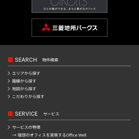
橋
新
渋
大
池
白
上
豊
墨
目
大
中
町
立
八
そ
東
里
岩
京
駅
本
駅
京
日
駅
子
駅
中
駅
暮
駅
宿
谷
崎
袋
山
野
洲
田
黒
田
野
世
田
川
八
武
大
重
の
京
駅
駅
駅
町
駅
本
駅
本
里
東
区
区
区
区
田
市
市
王
蔵
恵
八
昭
八
手
洲
有
他
駅
恵
駅
橋
町
駅
新
西
道
上
東
小
東
有
谷
子
野
三
亀
神
比
王
新
島
丁
町
楽
比
駅
駅
橋
新
玄
大
池
石
上
明
京
区
市
北
市
新
河
戸
田
寿
西
子
橋
駅
堀
町
上
寿
宿
坂
崎
袋
川
野
丸
橋
区
橋
島
駅
駅
駅
国
駅
駅
馬
駅
駅
野
駅
西
東
三
の
駅
駅
立
喰
駅
新
北
桜
東
西
後
台
雲
日
荒
鷹
錦
御
渋
品
越
内
新
大
駅
町
橋
新
丘
五
池
楽
東
SEARCH
本
物件検索
川
市
品
北
糸
茶
谷
川
中
橋
御
崎
駅
青
宿
町
反
袋
有
橋
区
川
千
町
ノ
駅
立
駅
島
駅
徒
駅
エリアから探す
浜
水
秋
海
田
調
楽
駅
住
駅
水
川
錦
駅
町
路線から探す
松
四
南
南
道
葉
銀
足
布
新
町
浜
駅
駅
駅
糸
駅
木
地図から探す
町
谷
平
西
池
原
座
立
市
両
宿
新
松
町
小
場
こだわりから探す
台
五
袋
内
区
国
四
駅
木
町
秋
駅
芝
四
日
根
日
町
反
府
幸
駅
ツ
場
駅
葉
東
谷
駒
向
岸
本
田
葛
中
池
町
SERVICE
サービス
谷
新
駅
原
三
陽
坂
円
込
橋
飾
市
浅
袋
田
駅
小
駅
田
千
下
町
山
東
永
小
サービスの特徴
区
草
駅
葛
町
岩
佐
北
石
谷
町
品
多
田
伝
理想のオフィスを
実現するOffice Well
橋
新
西
駅
神
駅
港
賀