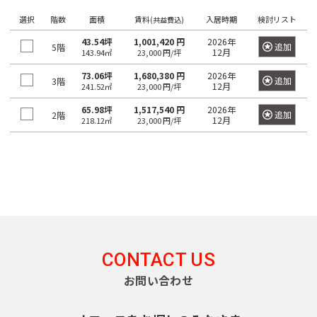
望
希
ワ
選択
階数
面積
賃料
入居時期
検討リスト
の
ー
(共益費込)
望
ド
駅
の
43.54坪
1,001,420 円
2026年
で
追加
5階
12月
143.94㎡
23,000 円/坪
検
を
エ
索
選
73.06坪
1,680,380 円
2026年
リ
し
追加
3階
12月
241.52㎡
23,000 円/坪
て
択
ア
く
し
65.98坪
1,517,540 円
2026年
だ
を
追加
2階
12月
218.12㎡
23,000 円/坪
さ
て
選
い。
く
×
択
大
だ
し
手
町
さ
て
日
い。
く
本
橋
1
だ
/
度
〇
さ
大
に
い。
CONTACT US
手
選
町
1
お問い合わせ
択
度
〇
で
日
に
本