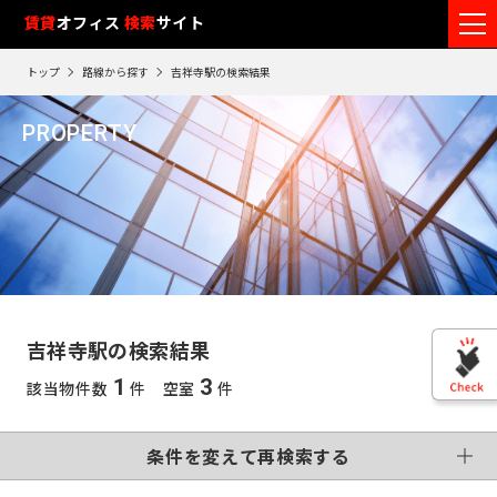
フ
賃貸
オフィス
入居可能時期
検索
サイト
フ
ロ
リ
路
エ
トップ
路線から探す
吉祥寺駅の検索結果
ア
ー
0
検索エリア
線
リ
エ
1
閲
ク
ク
PROPERTY
ワ
リ
リ
リ
を
ア
覧
駅
ア
ア
吉祥寺駅
ア
ー
こだわり条件
再
選
を
履
再
検
ド
択
選
検
変更する
歴
索
制震・免震構造
個別空調
で
索
す
択
す
※
竣工予定
基準階500坪以上
す
検
る
る
す
閲
る
VR画像有
覧
索
る
こだわり検索条件
履
す
歴
吉祥寺駅の検索結果
は
東
る
90
1
3
該当物件数
件 空室
件
東
日
京
この条件で再検索する
神
が
再検索す
過
京
神
る
条件を変えて再検索する
奈
ぎ
※
千
る
奈
英