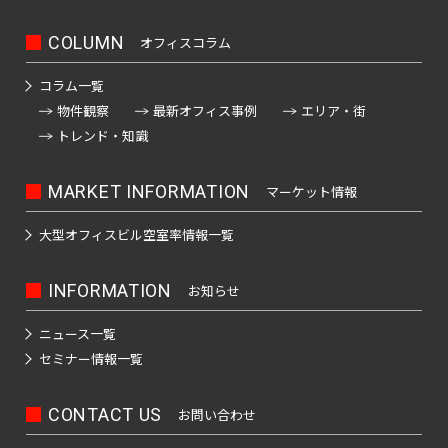
四
大
川
江
摩
板
町
馬
駅
宿
臨
田
南
大
柳
谷
神
塚
戸
市
橋
町
高
駅
海
駅
COLUMN
オフィスコラム
越
塚
橋
三
南
南
麹
川
秋
駅
輪
公
高
中
南
栄
品
そ
町
日
区
葉
吉
ゲ
東
コラム一覧
園
輪
音
浅
島
神
大
町
川
の
本
原
祥
ー
京
物件観察
最新オフィス事例
エリア・街
駅
羽
草
宮
塚
一
杉
他
橋
駅
寺
ト
駅
トレンド・知識
虎
亀
橋
愛
前
北
番
並
東
馬
駅
ウ
ノ
関
戸
高
住
品
町
区
京
御
喰
有
ェ
門
口
鳥
MARKET INFORMATION
マーケット情報
東
田
町
川
都
茶
国
町
楽
新
イ
越
二
板
下
ノ
立
町
六
本
砂
大型オフィスビル
空室率情報一覧
駅
広
荒
東
番
橋
日
水
駅
駅
本
駒
尾
木
大
町
区
本
新
駅
品
木
込
INFORMATION
お知らせ
町
井
立
橋
新
木
川
恵
三
水
川
横
橋
元
本
場
駅
比
ニュース一覧
内
勝
番
道
駅
山
駅
赤
郷
寿
セミナー情報一覧
藤
島
町
橋
町
大
坂
町
豊
浜
湯
駅
崎
恵
南
四
CONTACT US
お問い合わせ
田
東
松
赤
島
駅
比
大
大
番
飯
駅
日
町