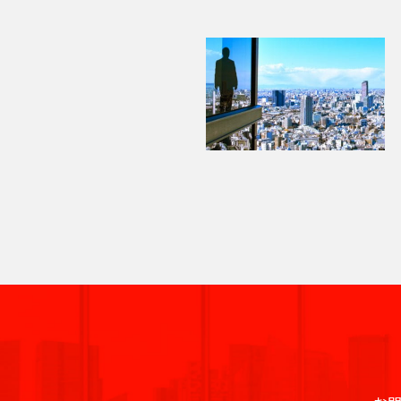
渋
品
豊
文
台
江
墨
目
大
中
世
町
立
八
東
東
千
中
港
新
他
線全
全
駅
ラ
駅
駅
全
全
駅
駅
駅
全
駅
線全
線
駅
谷
川
島
京
東
東
田
黒
田
野
田
田
川
王
京
京
代
央
区
宿
駅
駅
イ
駅
駅
駅
駅
全
大
府
町
立
八
東
東
日
区
区
区
区
区
区
区
区
区
区
谷
市
市
子
23
都
田
区
区
新
ン
駅
小
東
崎
中
田
東
新
川
王
京
府
京
日
暮
区
市
区
下
区
渋
大
池
白
上
豊
墨
目
大
中
町
立
八
橋
新
全
岩
京
駅
本
駅
京
日
駅
子
駅
中
駅
暮
東
里
そ
谷
崎
袋
山
野
洲
田
黒
田
野
世
田
川
八
武
大
重
宿
東
駅
駅
駅
町
駅
本
駅
本
里
京
駅
の
恵
八
昭
八
有
区
区
区
区
田
市
市
王
蔵
手
洲
道
上
東
小
東
有
新
西
恵
駅
橋
町
駅
駅
他
亀
神
比
王
新
島
丁
楽
三
谷
子
野
町
玄
大
池
石
上
明
京
橋
新
比
駅
駅
戸
田
寿
西
子
橋
駅
堀
町
上
新
河
区
市
北
市
坂
崎
袋
川
野
丸
橋
宿
東
西
寿
駅
駅
駅
国
駅
駅
馬
駅
駅
野
橋
島
区
三
の
桜
東
西
後
台
雲
日
新
北
駅
立
喰
駅
駅
駅
錦
御
渋
品
越
新
荒
鷹
内
丘
五
池
楽
東
本
橋
新
青
大
駅
町
糸
茶
谷
川
中
橋
御
品
北
川
市
町
反
袋
有
橋
宿
水
秋
海
浜
崎
駅
町
ノ
駅
立
駅
島
駅
徒
川
千
区
田
調
楽
南
南
道
葉
銀
松
四
駅
木
駅
水
川
錦
駅
町
駅
住
新
浜
足
布
町
平
西
池
原
座
町
谷
小
場
駅
駅
糸
駅
駅
両
宿
新
松
立
市
台
五
袋
内
日
根
日
芝
四
町
東
国
四
駅
木
町
秋
区
町
反
府
幸
駒
向
岸
本
谷
駅
陽
三
駅
ツ
場
駅
葉
田
葛
中
町
池
円
込
橋
坂
千
下
田
谷
新
駅
佐
原
飾
市
浅
袋
田
山
東
永
小
町
北
石
谷