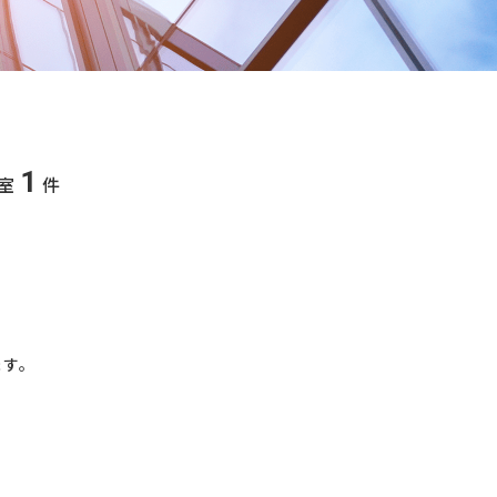
1
室
件
ます。