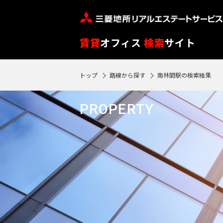
フ
※
リ
閲
ー
覧
路
エ
賃貸
オフィス
検索
サイト
ワ
履
線
リ
ー
歴
を
ア
トップ
路線から探す
南林間駅の検索結果
ド
SEARCH
0
は
ク
ク
エ
選
を
1
で
リ
リ
物件検索
リ
90
択
選
駅
PROPERTY
ア
ア
ア
検
再
日
す
択
再
検
索
フ
検
が
る
す
索
索
す
ロ
過
す
る
す
る
ア
る
ぎ
る
閲
る
東
覧
と
東
履
京
再検索する
神
自
歴
京
神
動
※