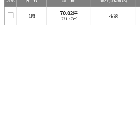
選択
階数
面積
賃料
(共益費込)
70.02坪
1階
相談
231.47㎡