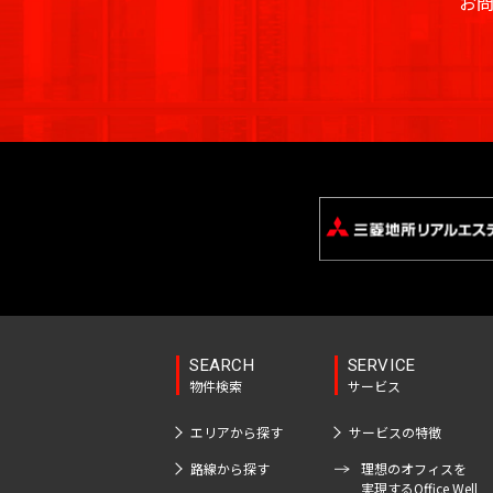
駅
小
賀
お
駅
港
区
草
駅
葛
町
町
品
多
田
伝
大
四
岩
大
柳
南
越
橋
新
西
駅
神
川
江
摩
町
馬
神
塚
板
谷
駅
塚
橋
中
高
駅
宿
臨
田
戸
市
町
南
南
橋
麹
三
高
南
音
浅
島
輪
駅
海
駅
川
品
そ
秋
駅
町
日
栄
輪
神
大
羽
草
公
亀
虎
区
川
の
葉
吉
本
町
ゲ
東
宮
塚
一
橋
園
関
戸
ノ
杉
他
原
祥
橋
ー
京
前
北
番
愛
高
駅
口
鳥
門
新
並
東
駅
寺
馬
ト
駅
品
町
住
東
田
越
本
砂
六
区
京
駅
喰
ウ
川
町
御
有
二
広
駒
本
都
町
ェ
新
板
茶
国
楽
東
番
荒
尾
込
木
下
イ
木
橋
日
ノ
立
町
大
町
木
恵
駅
本
場
元
区
本
水
駅
駅
井
町
三
比
郷
赤
橋
駅
品
勝
番
内
立
新
寿
坂
横
湯
川
SEARCH
SERVICE
島
町
藤
水
川
橋
恵
山
物件検索
サービス
島
駅
赤
町
道
駅
駅
南
四
比
町
坂
橋
大
大
番
大
エリアから探す
サービスの特徴
寿
豊
浜
東
北
駅
崎
井
町
京
西
田
松
路線から探す
理想のオフィスを
日
青
駅
町
実現するOffice Well