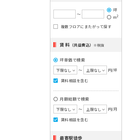
で
希
ご
は
坪
望
単
希
〜
2
m
一
の
望
キ
複数フロアにまたがって探す
駅
の
ー
を
ワ
エ
ー
選
賃 料
リ
（共益費込）
※税抜
ド
択
ア
で
検
坪単価で検索
し
を
索
て
選
〜
円/坪
し
く
択
て
賃料相談を含む
く
だ
し
だ
さ
て
さ
月額総額で検索
い。
い。
く
×
1
〜
円/月
だ
大
度
さ
手
賃料相談を含む
に
町
い。
日
選
1
本
最寄駅徒歩