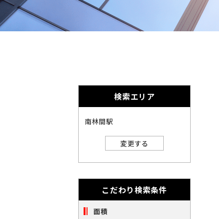
奈
千
英
的
奈
数
千
に
川
字
葉
埼
は
削
川
葉
埼
全
玉
角
除
で
玉
北
さ
入
力
北
れ
し
海
宮
検索エリア
ま
て
海
宮
く
す。
道
城
愛
だ
南林間駅
さ
道
城
愛
い。
知
大
変更する
※
知
大
キ
閉じる
阪
ー
福
ワ
阪
福
ー
岡
こだわり検索条件
ド
※
検
岡
索
面積
ご
※