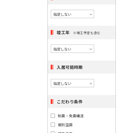
択
度
橋
/
で
に
〇
き
選
大
る
手
択
町
駅
竣工年
※竣工予定も含む
で
は
き
〇
最
日
る
本
大
エ
橋
100
リ
入居可能時期
件
ア
で
は
す。
最
大
こだわり条件
100
件
東
東
制震・免震構造
で
京
京
都
個別空調
す。
都