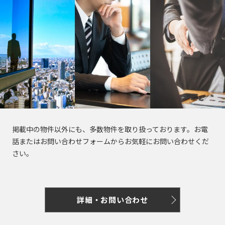
き
選
橋
る
択
駅
で
は
き
最
る
大
エ
100
リ
件
ア
で
は
す。
最
掲載中の物件以外にも、多数物件を取り扱っております。お電
大
話またはお問い合わせフォームからお気軽にお問い合わせくだ
100
東
東
さい。
京
件
京
都
で
都
す。
の
賃
詳細・お問い合わせ
貸
東
オ
東
京
フ