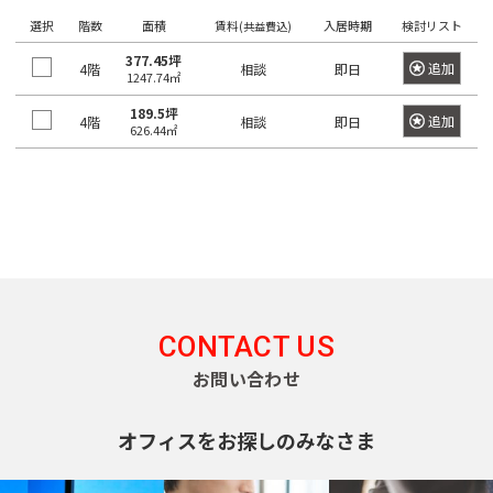
望
希
ワ
選択
階数
面積
賃料
入居時期
検討リスト
(共益費込)
の
ー
望
ド
駅
377.45坪
の
で
追加
4階
相談
即日
1247.74㎡
検
を
エ
索
189.5坪
選
リ
し
追加
4階
相談
即日
626.44㎡
て
択
ア
く
し
だ
を
さ
て
選
い。
く
×
択
大
だ
し
手
町
さ
て
日
い。
く
本
橋
1
だ
CONTACT US
/
度
〇
さ
お問い合わせ
大
に
い。
手
選
町
1
オフィスをお探しのみなさま
択
度
〇
で
日
に
本