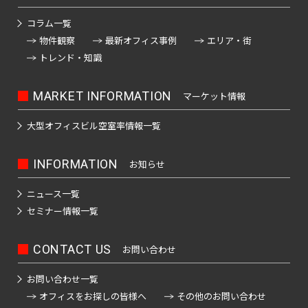
四
大
川
江
摩
板
町
馬
駅
宿
臨
田
南
大
柳
谷
神
塚
戸
市
コラム一覧
橋
町
高
駅
海
駅
越
塚
橋
三
南
南
麹
川
物件観察
最新オフィス事例
エリア・街
秋
駅
輪
公
高
中
南
栄
品
そ
町
日
区
トレンド・知識
葉
吉
ゲ
東
園
輪
音
浅
島
神
大
町
川
の
本
原
祥
ー
京
駅
羽
草
宮
塚
一
杉
他
橋
駅
寺
ト
駅
虎
亀
MARKET INFORMATION
マーケット情報
橋
愛
前
北
番
並
東
馬
駅
ウ
ノ
関
戸
高
住
品
町
区
京
御
喰
有
大型オフィスビル
空室率情報一覧
ェ
門
口
鳥
東
田
町
川
都
茶
国
町
楽
新
イ
越
二
板
下
ノ
立
町
六
本
砂
駅
INFORMATION
広
お知らせ
荒
東
番
橋
日
水
駅
駅
本
駒
尾
木
大
町
区
本
新
駅
品
ニュース一覧
木
込
町
井
立
橋
新
木
川
セミナー情報一覧
恵
三
水
川
横
橋
元
本
場
駅
比
内
勝
番
道
駅
山
駅
赤
郷
寿
CONTACT US
お問い合わせ
藤
島
町
橋
町
大
坂
町
豊
浜
湯
駅
崎
恵
お問い合わせ一覧
南
四
田
東
松
赤
島
駅
比
オフィスをお探しの皆様へ
その他のお問い合わせ
大
大
番
飯
駅
日
町