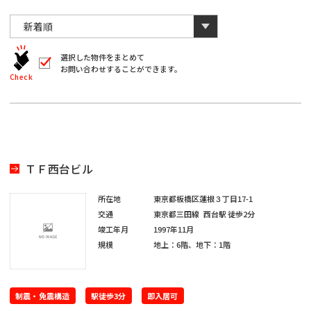
川
と
千
数
葉
自
字
川
埼
動
は
葉
全
的
埼
角
に
選択した物件をまとめて
玉
で
お問い合わせすることができます。
削
入
北
Check
玉
除
力
さ
北
し
海
宮
て
れ
く
ま
海
宮
だ
道
城
す。
愛
さ
い。
道
城
愛
※
知
ＴＦ西台ビル
キ
大
ー
知
ワ
大
所在地
東京都板橋区蓮根３丁目17-1
閉じる
阪
ー
交通
東京都三田線
西台駅
徒歩2分
ド
福
阪
竣工年月
1997年11月
検
福
索
規模
地上：6階、地下：1階
岡
で
※
は
岡
単
ご
※
一
制震・免震構造
希
駅徒歩3分
即入居可
キ
ご
ー