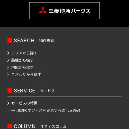
橋
新
渋
大
池
白
上
豊
墨
目
大
中
町
立
八
そ
東
里
岩
京
駅
本
駅
京
日
駅
子
駅
中
駅
暮
駅
宿
谷
崎
袋
山
野
洲
田
黒
田
野
世
田
川
八
武
大
重
の
京
駅
駅
駅
町
駅
本
駅
本
里
東
区
区
区
区
田
市
市
王
蔵
恵
八
昭
八
手
洲
有
他
駅
恵
駅
橋
町
駅
新
西
道
上
東
小
東
有
谷
子
野
三
亀
神
比
王
新
島
丁
町
楽
比
駅
駅
橋
新
玄
大
池
石
上
明
京
区
市
北
市
新
河
戸
田
寿
西
子
橋
駅
堀
町
上
寿
宿
坂
崎
袋
川
野
丸
橋
区
橋
島
駅
駅
駅
国
駅
駅
馬
駅
駅
野
駅
SEARCH
物件検索
西
東
三
の
駅
駅
立
喰
駅
新
北
桜
東
西
後
台
雲
日
荒
鷹
錦
御
渋
品
越
内
新
大
駅
町
エリアから探す
橋
新
丘
五
池
楽
東
本
川
市
品
北
糸
茶
谷
川
中
橋
御
崎
駅
路線から探す
青
宿
町
反
袋
有
橋
区
川
千
町
ノ
駅
立
駅
島
駅
徒
駅
地図から探す
浜
水
秋
海
田
調
楽
駅
住
駅
水
川
錦
駅
町
こだわりから探す
松
四
南
南
道
葉
銀
足
布
新
町
浜
駅
駅
駅
糸
駅
木
町
谷
平
西
池
原
座
立
市
両
宿
新
松
町
小
場
台
五
袋
内
SERVICE
サービス
区
国
四
駅
木
町
秋
駅
芝
四
日
根
日
町
反
府
幸
駅
ツ
場
駅
葉
東
谷
駒
向
岸
本
サービスの特徴
田
葛
中
池
町
谷
新
駅
原
三
陽
坂
円
込
橋
理想のオフィスを
実現するOffice Well
飾
市
浅
袋
田
駅
小
駅
田
千
下
町
山
東
永
小
区
草
駅
葛
町
岩
佐
北
石
谷
町
品
多
田
伝
橋
新
西
COLUMN
駅
神
オフィスコラム
駅
港
賀