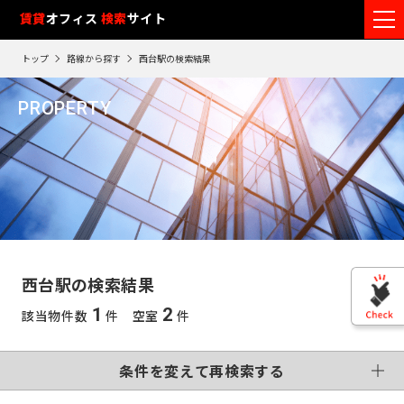
フ
賃貸
オフィス
入居可能時期
検索
サイト
フ
ロ
リ
路
エ
トップ
路線から探す
西台駅の検索結果
ア
ー
0
検索エリア
線
リ
エ
1
閲
ク
ク
PROPERTY
ワ
リ
リ
リ
を
ア
覧
駅
ア
ア
西台駅
ア
ー
こだわり条件
再
選
を
履
再
検
ド
択
選
検
変更する
歴
索
制震・免震構造
個別空調
で
索
す
択
す
※
竣工予定
基準階500坪以上
す
検
る
る
す
閲
る
VR画像有
覧
索
る
こだわり検索条件
履
す
歴
西台駅の検索結果
は
東
る
90
1
2
該当物件数
件 空室
件
東
日
京
この条件で再検索する
神
が
再検索す
過
京
神
る
条件を変えて再検索する
奈
ぎ
※
千
る
奈
英