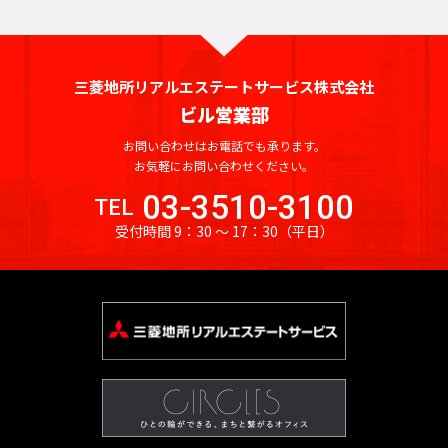
京
都
ィ
都
ス
の
を
賃
探
貸
三菱地所リアルエステートサービス株式会社
す
オ
ビル営業部
湘
フ
JR
南
東
総
京浜
お問い合わせはお電話でも承ります。
ィ
中
総
武
横
お気軽にお問い合わせください。
常
新
横
八
海
武・
埼
南
青
京
ス
東
山
央
武
蔵
須
を
磐
宿
浜
高
道
中央
京
武
梅
葉
北・
手
03-3510-3100
TEL
本
本
野
賀
探
東
線
ラ
線
線
本
緩行
線
線
線
線
根岸
線
受付時間 9：30 〜 17：30
（平日）
線
線
線
線
す
京
イ
線
線
線
八
東
世
千
東
常
総
中
埼
湘
南
横
横
総
青
八
京
武
山
京浜
新
品
文
江
目
中
町
渋
豊
台
墨
大
立
23
中
ン
王
京
港
田
代
海
磐
武・
央
京
南
武
浜
須
武
梅
高
葉
蔵
手
東
宿
川
京
東
黒
野
田
谷
島
東
田
田
川
区
央
子
都
区
谷
田
道
線
中央
本
線
新
線
線
賀
本
線
線
線
野
線
北・
区
区
区
区
区
区
市
区
区
区
区
区
市
そ
区
市
下
区
区
本
全
緩行
線
全
宿
全
全
線
線
全
全
全
線
全
根岸
の
港
新
渋
品
豊
文
台
江
墨
目
大
中
世
町
立
八
東
東
千
中
線
駅
線全
全
駅
ラ
駅
駅
全
全
駅
駅
駅
全
駅
線全
他
区
宿
谷
川
島
京
東
東
田
黒
田
野
田
田
川
王
京
京
代
央
全
駅
駅
イ
駅
駅
駅
駅
区
区
区
区
区
区
区
区
区
区
区
谷
市
市
子
23
都
日
大
府
町
立
八
東
田
区
東
駅
ン
新
区
市
区
下
暮
小
東
崎
中
田
東
新
川
王
京
府
区
京
日
全