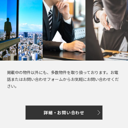
東
電
駅
駅
東
東
東
新
大
荒
浅
三
鉄
田
明
表
金
明
東
東
参
新
急
東
町
急
急
急
宿
江
川
草
田
新
恵
馬
治
豊
参
台
治
急
急
道
大
田
急
大
多
世
線
戸
線
線
線
鍛
富
比
場
神
洲
道
駅
神
目
池
駅
塚
園
東
井
摩
田
全
線
全
全
全
冶
寿
駅
宮
駅
駅
宮
黒
上
駅
都
横
町
川
谷
駅
全
駅
駅
駅
入
白
外
町
駅
前
前
線
線
市
線
線
線
線
駅
東
東
東
東
東
東
東
船
早
月
青
金
京
苑
茗
駅
駅
線
王
新
早
五
目
急
急
急
急
急
急
急
神
六
稲
島
山
高
前
荷
電
宿
都
稲
反
黒
湊
京
京
池
目
多
大
世
東
田
田
鉄
本
田
表
駅
一
輪
北
駅
谷
駅
庁
田
田
駅
王
王
上
黒
摩
井
田
横
園
鍛
木
駅
参
丁
駅
参
駅
京
明
前
駅
駅
相
井
新
青
線
線
川
町
谷
線
都
冶
駅
道
目
道
王
掲載中の物件以外にも、多数物件を取り扱っております。お電
新
白
石
駅
模
の
神
富
麻
山
後
全
全
線
線
線
全
市
町
駅
駅
駅
線
話またはお問い合わせフォームからお気軽にお問い合わせくだ
宿
面
高
金
町
原
頭
神
楽
町
布
一
楽
駅
駅
全
全
全
駅
線
さい。
三
新
影
輪
台
内
線
線
谷
坂
乃
駅
永
十
新
丁
園
駅
駅
駅
京
全
京
京
京
築
丁
宿
橋
台
駅
急
五
目
渋
神
町
駅
木
田
番
宿
目
駅
王
駅
王
王
電
地
目
西
駅
駅
銀
反
黒
蒲
大
三
谷
田
駅
坂
町
駅
三
駅
相
井
線
鉄
京
白
駅
口
飯
座
本
田
駅
田
井
軒
駅
渋
京
駅
駅
丁
模
の
全
詳細・お問い合わせ
月
急
学
泉
金
駅
神
虎
田
一
六
赤
郷
駅
駅
町
茶
谷
急
目
原
頭
駅
島
空
曙
習
岳
高
不
代
田
ノ
橋
赤
丁
半
本
坂
三
駅
屋
駅
本
駅
線
線