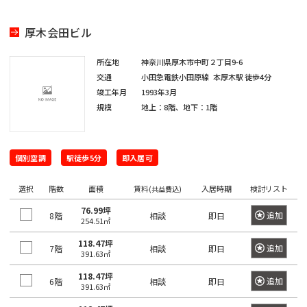
田
町
海
吉
馬
下
和
岸
笹
祥
場
厚木会田ビル
宮
日
泉
塚
寺
駅
比
本
芝
町
駅
所在地
神奈川県厚木市中町２丁目9-6
町
橋
浦
目
交通
小田急電鉄小田原線
本厚木駅
徒歩4分
神
人
三
白
竣工年月
1993年3月
払
白
田
形
鷹
駅
規模
地上：8階、地下：1階
方
金
佐
町
駅
町
台
久
池
日
間
袋
個別空調
駅徒歩5分
即入居可
市
台
本
町
駅
谷
場
橋
選択
階数
面積
賃料
入居時期
検討リスト
(共益費込)
砂
神
蛎
大
76.99坪
土
追加
8階
田
殻
相談
即日
塚
254.51㎡
原
相
町
駅
118.47坪
町
追加
7階
相談
即日
生
391.63㎡
日
町
巣
118.47坪
大
本
追加
6階
相談
即日
鴨
391.63㎡
久
東
橋
駅