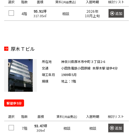
日
選択
階数
面積
賃料
入居時期
検討リスト
(共益費込)
神
野
本
95.91坪
2026年
田
駅
追加
4階
相談
橋
10月上旬
317.05㎡
北
室
御
乗
町
徒
物
町
町
日
厚木Ｔビル
駅
本
神
橋
所在地
神奈川県厚木市中町３丁目2-6
秋
田
本
交通
小田急電鉄小田原線
本厚木駅
徒歩4分
葉
西
町
竣工年月
1989年5月
原
福
規模
地上：7階
駅
田
日
町
本
神
橋
駅徒歩5分
田
神
小
駅
田
舟
選択
階数
面積
賃料
入居時期
検討リスト
(共益費込)
美
町
93.47坪
追加
7階
相談
相談
倉
309㎡