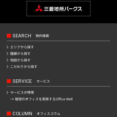
京
品
天
本
町
田
駅
カ
京
駅
谷
三
銀
桜
山
宿
豊島
駅
谷
大
成
宝
川
空
町
町
駅
橋
都
イ
神
成
東
駅
越
座
東
新
駅
線
線全
駅
前
押
町
駅
橋
駅
屋
下
茅
駅
立
ツ
田
本
銀
二
前
駅
京
町
全
駅
駅
上
駅
日
駅
駅
板
場
飯
大
芦
リ
駿
線
座
重
駅
市
駅
駅
駅
新
線
馬
比
春
前
橋
町
田
京
学
花
ー
池
河
駅
橋
ケ
吉
京
京
小
日
馬
喰
谷
日
駅
駅
駅
橋
水
橋
銀
SEARCH
田
物件検索
駅
用
公
駅
西
袋
台
前
谷
祥
成
成
本
場
横
急
駅
駅
築
駅
天
駅
座
賀
園
武
駅
駅
駅
小
寺
押
本
電
橋
駅
山
成
門
エリアから探す
押
神
鉄
地
宮
駅
駅
駅
新
田
駅
上
線
駅
大
駅
本
増
前
江
路線から探す
日
上
椎
田
駅
大
前
飯
宿
急
青
線
全
手
郷
駅
仲
戸
地図から探す
本
霞
二
府
駅
名
淡
手
駅
田
駅
小
人
物
全
駅
浜
町
三
八
町
川
こだわりから探す
橋
ケ
子
中
町
路
町
橋
田
形
横
駅
町
駅
丁
曳
丁
駅
橋
錦
駅
関
玉
競
高
駅
町
駅
駅
日
原
町
丁
駅
目
舟
堀
駅
糸
駅
川
馬
田
小
SERVICE
サービス
東
京
暮
線
駅
神
駅
木
三
駅
京
駅
西
駅
新
町
後
駅
正
馬
田
成
里
菊
保
モ
場
護
越
国
神
サービスの特徴
御
駅
楽
門
場
急
ノ
東
鮫
曳
駅
川
町
上
東
茅
駅
国
レ
前
会
田
理想のオフィスを
実現するOffice Well
茶
園
前
駅
小
日
洲
舟
東
ー
駅
駅
野
向
場
寺
押
駅
議
ノ
駅
ル
駅
町
田
本
駅
駅
京
東
御
島
富
町
駅
上
事
下
水
屋
原
COLUMN
オフィスコラム
一
橋
水
モ
陽
神
徒