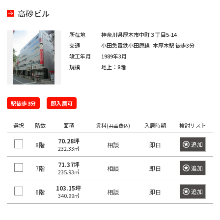
坂
寿
京
井
町
田
本
五
駅
高砂ビル
西
町
八
北
橋
橋
反
大
五
王
田
青
駅
所在地
神奈川県厚木市中町３丁目5-14
田
恵
信
井
番
子
日
町
交通
小田急電鉄小田原線
本厚木駅
徒歩3分
山
駅
比
濃
町
竣工年月
1989年3月
市
駅
本
駅
寿
町
規模
地上：8階
南
ケ
橋
目
南
六
西
高
青
谷
久
黒
歌
番
八
輪
山
駅
松
駅
神
舞
町
駅徒歩3分
王
即入居可
ゲ
町
泉
伎
愛
四
子
恵
ー
町
神
町
選択
階数
面積
賃料
入居時期
検討リスト
(共益費込)
宕
ツ
駅
日
比
ト
田
谷
本
寿
ウ
70.28坪
神
追加
8階
下
相談
即日
猿
232.33㎡
芝
駅
橋
駅
ェ
山
落
楽
公
71.37坪
富
イ
町
追加
7階
相談
即日
合
町
235.93㎡
園
信
渋
沢
駅
濃
谷
103.15坪
千
町
馬
追加
6階
神
相談
即日
340.99㎡
芝
町
駅
品
駄
場
田
大
駅
日
川
ヶ
下
三