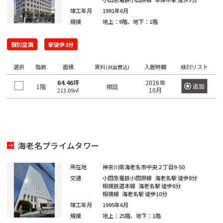
橋
新
渋
大
池
白
上
豊
墨
目
大
中
町
立
八
そ
東
里
岩
京
駅
本
駅
京
日
駅
子
駅
中
駅
暮
駅
竣工年月
1991年6月
宿
谷
崎
袋
山
野
洲
田
黒
田
野
世
田
川
八
武
大
重
の
京
駅
駅
駅
町
駅
本
駅
本
里
規模
地上：9階、地下：1階
東
区
区
区
区
田
市
市
王
蔵
恵
八
昭
八
手
洲
有
他
駅
恵
駅
橋
町
駅
新
西
道
上
東
小
東
有
谷
子
野
三
亀
神
比
王
新
島
丁
町
楽
比
駅
駅
個別空調
駅徒歩3分
橋
新
玄
大
池
石
上
明
京
区
市
北
市
新
河
戸
田
寿
西
子
橋
駅
堀
町
上
寿
宿
坂
崎
袋
川
野
丸
橋
区
橋
島
駅
駅
駅
国
駅
駅
馬
駅
駅
野
駅
選択
階数
面積
賃料
入居時期
検討リスト
(共益費込)
西
東
三
の
駅
駅
立
喰
駅
新
北
桜
東
西
後
台
雲
64.46坪
2026年
日
荒
鷹
錦
御
渋
品
越
内
新
追加
1階
相談
大
駅
町
10月
213.09㎡
橋
新
丘
五
池
楽
東
本
川
市
品
北
糸
茶
谷
川
中
橋
御
崎
駅
青
宿
町
反
袋
有
橋
区
川
千
町
ノ
駅
立
駅
島
駅
徒
駅
浜
水
秋
海
田
調
楽
駅
住
駅
水
川
錦
駅
町
松
四
南
南
道
葉
銀
足
布
新
町
浜
駅
駅
駅
糸
駅
木
町
谷
平
西
池
原
座
海老名プライムタワー
立
市
両
宿
新
松
町
小
場
台
五
袋
内
区
国
四
駅
木
町
秋
駅
芝
四
日
根
日
町
反
府
所在地
神奈川県海老名市中央２丁目9-50
幸
駅
ツ
場
駅
葉
東
谷
駒
向
岸
本
交通
小田急電鉄小田原線
海老名駅
徒歩8分
田
葛
中
池
町
谷
新
駅
原
相模鉄道本線
海老名駅
徒歩8分
三
陽
坂
円
込
橋
飾
市
浅
袋
田
相模線
海老名駅
徒歩10分
駅
小
駅
田
千
下
町
山
東
永
小
区
草
駅
葛
竣工年月
1995年6月
町
岩
佐
北
石
谷
町
品
多
田
伝
規模
地上：25階、地下：1階
橋
新
西
駅
神
駅
港
賀