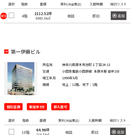
き
選
橋
選択
階数
面積
賃料
入居時期
検討リスト
(共益費込)
る
択
2112.52坪
追加
4階
相談
即日
NEW
駅
で
6983.36㎡
は
き
最
る
大
エ
100
リ
第一伊藤ビル
件
ア
で
は
所在地
神奈川県厚木市旭町１丁目24-13
す。
最
交通
小田急電鉄小田原線
本厚木駅
徒歩2分
竣工年月
1990年5月
大
規模
地上：12階、地下：1階
100
東
東
京
件
京
都
で
都
個別空調
駅徒歩3分
即入居可
す。
の
賃
選択
階数
面積
賃料
入居時期
検討リスト
(共益費込)
貸
東
オ
東
64.96坪
追加
京
10階
相談
即日
フ
214.74㎡