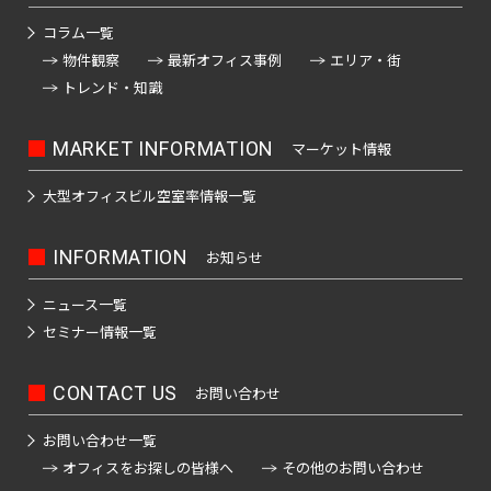
駅
士
駅
駅
駒
堂
府
落
駅
立
押
駅
線
之
駅
道
ノ
町
東
田
町
見
込
前
中
合
コラム一覧
会
上
全
江
橋
レ
北
人
駅
池
駅
駅
湯
駅
駅
駅
駅
物件観察
最新オフィス事例
エリア・街
浅
川
駅
駅
駅
駅
ー
千
飯
形
袋
島
トレンド・知識
東
草
駅
ゆ
南
ル
末
新
住
田
町
駅
赤
中
駅
り
新
京
橋
春
砂
広
か
御
駅
橋
駅
坂
河
大
宿
モ
も
駅
日
MARKET INFORMATION
マーケット情報
町
池
町
徒
西
見
原
め
森
駅
ゆ
ノ
駅
梅
九
小
駅
袋
駅
町
日
附
駅
大型オフィスビル
空室率情報一覧
本
海
り
レ
島
段
伝
駅
駅
暮
駅
南
所
白
岸
か
ー
西
上
駅
北
馬
高
里
新
吾
山
駅
も
ル
INFORMATION
お知らせ
葛
要
野
両
町
四
幡
駅
宿
妻
駅
め
全
西
九
西
町
広
国
駅
ツ
不
平
ゆ
駅
首
ニュース一覧
橋
駅
新
段
駅
駅
小
駅
町
谷
都
動
千
和
り
セミナー情報一覧
駅
圏
井
南
秋
路
屋
駅
駅
参
石
島
か
新
モ
葛
地
門
駅
葉
駅
都
駅
宮
つ
押
駅
駅
も
ノ
隼
西
下
市
CONTACT US
前
お問い合わせ
原
四
京
橋
く
鉄
上
め
レ
竹
町
駅
鉄
上
仲
駅
北
谷
道
王
新
京
駅
ば
駅
全
お問い合わせ一覧
ー
ノ
成
野
町
千
三
八
板
急
エ
駅
平
オフィスをお探しの皆様へ
その他のお問い合わせ
ル
塚
仲
増
駅
駅
住
丁
王
代々
橋
蒲