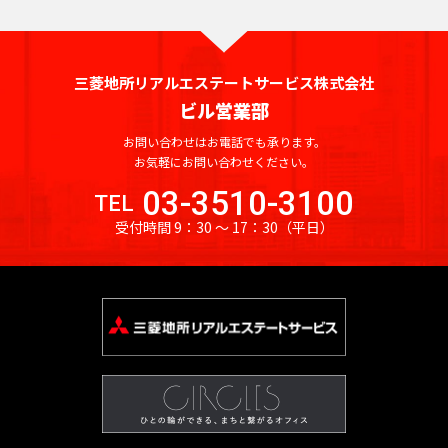
港
橋
東
院
寺
輪
大
動
官
司
門
駅
坂
目
蔵
木
見
丁
駅
新
線
全
全
晴
線
駅
新
下
駅
駅
崎
前
尾
山
池
町
ヒ
駅
駅
門
一
東
附
目
宿
駅
駅
京
京
海
東
宿
駅
九
広
駅
山
松
駅
尻
ル
駅
丁
新
駅
駅
武
駅
急
急
九
三
三
駅
鉄
神
段
国
有
小
台
陰
大
三菱地所リアルエステートサービス株式会社
ズ
目
宿
京
渋
勝
本
空
道
段
向
田
田
東武
東
中
田
下
会
楽
九
溜
御
路
駅
神
橋
初
ビル営業部
駅
駅
駅
王
谷
ど
線
港
下
牛
原
駅
駅
伊勢
武
目
神
駅
議
町
段
池
茶
駅
社
駅
台
永
駅
き
全
線
お問い合わせはお電話でも承ります。
駅
込
駅
崎・
東
二
黒
保
霞
事
駅
下
溜
西
山
ノ
前
駅
山
お気軽にお問い合わせください。
大
芝
駅
全
柳
竹
大師
上
蒲
子
駅
三
町
ケ
堂
駅
池
早
王
水
駅
神
駅
神
大
門
公
駅
03-3510-3100
町
橋
永
線
線
田
玉
軒
笹
TEL
関
前
山
稲
駅
駅
泉
泉
保
塚
駅
園
東
東武
西
駅
祐
神
駅
田
神
駅
川
茶
塚
受付時間 9：30 〜 17：30
（平日）
駅
駅
王
田
南
駅
武
岳
糀
町
駅
駅
武
伊勢
天
田
町
保
虎
淡
駅
鉄
屋
駅
駅
駅
大
新
寺
谷
駅
牛
前
東
崎・
道
大
寺
小
日
霞
駅
町
ノ
路
西武
西
駅
駒
沢
橋
御
駅
駅
込
駅
上
大師
手
駅
明
川
比
ケ
駅
永
池
門
町
池
武
場
駅
小
駅
成
神
線
線全
町
麹
駒
大
町
谷
関
田
袋
駅
駅
袋・
新
東
品
大
川
巣
門
楽
学
全
駅
駅
町
大
沢
前
駅
駅
町
駅
豊島
宿
大
東
川
鳥
町
鴨
駅
坂
芸
駅
神
駅
手
新
大
大
駅
駅
線
線
前
銀
駅
居
駅
新
東
日
駅
大
西
西武
田
銀
日
町
要
京
橋
手
学
駅
座
内
駅
成
田
池
京
本
市
学
八
武
池
錦
座
比
駅
四
町
駅
町
駅
電
北
岩
駅
幸
飯
駅
袋
ス
橋
ケ
駅
幡
新
袋・
町
鉄
駅
谷
ツ
駅
駅
明