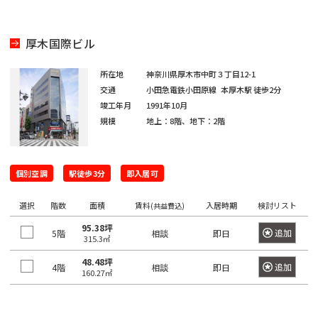
門
原
本
駅
谷
町
崎
千
宿
橋
町
麻
駄
駅
大
代々
厚木国際ビル
浜
原
布
ケ
井
木
町
町
一
台
代々
谷
町
所在地
神奈川県厚木市中町３丁目12-1
ツ
木駅
初
交通
小田急電鉄小田原線
本厚木駅
徒歩2分
駅
日
駅
富
橋
東
竣工年月
1991年10月
台
本
久
麻
新
規模
地上：8階、地下：2階
代々
大
橋
町
外
布
宿
元
木駅
森
大
神
駅
代々
駅
新
伝
田
麻
新
個別空調
駅徒歩3分
即入居可
木町
小
馬
布
新
宿
蒲
川
神
町
十
大
選択
階数
面積
賃料
入居時期
検討リスト
(共益費込)
富
駅
田
町
田
番
久
ヶ
駅
95.38坪
日
練
追加
5階
相談
即日
315.3㎡
東
保
谷
津
本
塀
南
中
駅
48.48坪
久
橋
追加
4階
相談
即日
町
麻
160.27㎡
幡
野
戸
堀
布
高
ヶ
駅
町
神
留
田
谷