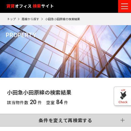
フ
賃貸
オフィス
入居可能時期
検索
サイト
フ
ロ
リ
路
エ
トップ
路線から探す
小田急小田原線の検索結果
ア
ー
0
検索エリア
線
リ
エ
7
閲
ク
ク
PROPERTY
ワ
リ
リ
リ
を
ア
覧
駅
ア
ア
小田急小田原線
ア
ー
こだわり条件
再
選
を
履
再
検
ド
択
選
検
変更する
歴
索
制震・免震構造
個別空調
で
索
す
択
す
※
竣工予定
基準階500坪以上
す
検
る
る
す
閲
る
VR画像有
覧
索
る
こだわり検索条件
履
す
歴
小田急小田原線の検索結果
は
東
る
90
20
84
該当物件数
件 空室
件
東
日
京
この条件で再検索する
神
が
再検索す
過
京
神
る
条件を変えて再検索する
奈
ぎ
※
千
る
奈
英