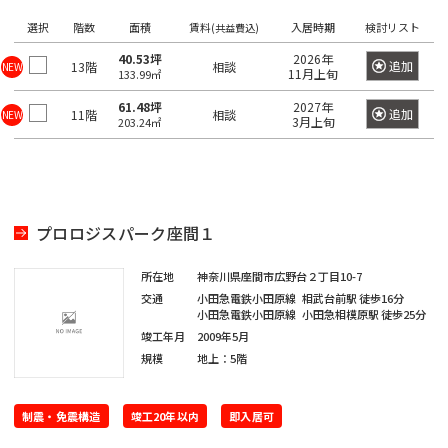
望
希
ワ
選択
階数
面積
賃料
入居時期
検討リスト
の
ー
(共益費込)
望
ド
駅
の
40.53坪
2026年
で
追加
13階
相談
NEW
11月上旬
133.99㎡
検
を
エ
索
選
61.48坪
2027年
リ
し
追加
11階
相談
NEW
3月上旬
203.24㎡
て
択
ア
く
し
だ
を
さ
て
選
い。
く
×
択
大
だ
プロロジスパーク座間１
し
手
町
さ
て
日
所在地
神奈川県座間市広野台２丁目10-7
い。
く
本
交通
小田急電鉄小田原線
相武台前駅
徒歩16分
橋
1
だ
小田急電鉄小田原線
小田急相模原駅
徒歩25分
/
度
〇
さ
竣工年月
2009年5月
大
に
い。
規模
地上：5階
手
選
町
1
択
度
〇
制震・免震構造
竣工20年以内
即入居可
で
日
に
本