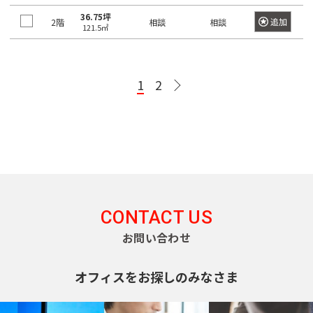
町
日
東
36.75坪
追加
京
2階
相談
相談
本
121.5㎡
メ
神
橋
ト
ロ
田
茅
有
日
千
半
副
丸
須
場
東
南
銀
1
2
楽
比
代
蔵
都
ノ
田
町
西
北
座
町
谷
田
門
心
内
町
線
線
線
線
線
線
線
線
線
日
神
日
東
千
有
半
南
副
銀
丸
本
東
京
田
比
西
代
楽
蔵
北
都
座
ノ
橋
都
東
谷
線
田
町
門
線
心
線
内
交
兜
通
松
線
全
線
線
線
全
線
全
線
町
都
局
都
都
都
都
下
全
駅
全
全
全
駅
全
駅
全
CONTACT US
営
営
営
営
営
町
八
駅
駅
駅
駅
駅
駅
大
お問い合わせ
新
荒
三
浅
落
目
渋
丁
江
宿
川
田
草
神
中
合
代々
新
渋
黒
渋
谷
池
堀
戸
オフィスをお探しのみなさま
線
線
線
線
田
目
駅
木公
木
谷
駅
谷
駅
袋
線
都
都
都
都
都
東
富
新
黒
園駅
場
駅
駅
駅
急
営
営
営
営
営
高
白
表
山
川