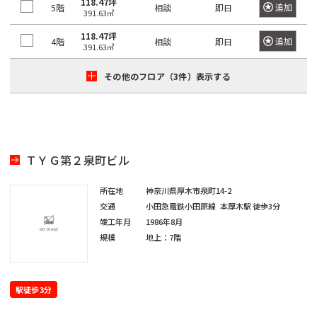
118.47坪
保
追加
5階
相談
即日
神
箱
391.63㎡
田
崎
駒
高
118.47坪
追加
4階
相談
即日
町
込
391.63㎡
田
岩
駅
馬
本
日
その他のフロア（3件）表示する
場
町
本
田
橋
端
神
小
駅
田
網
ＴＹＧ第２泉町ビル
岩
日
町
本
暮
所在地
神奈川県厚木市泉町14-2
町
日
里
交通
小田急電鉄小田原線
本厚木駅
徒歩3分
本
駅
竣工年月
1986年8月
神
橋
規模
地上：7階
田
鶯
本
紺
谷
石
屋
駅
町
駅徒歩3分
町
上