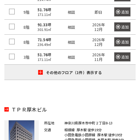
京
都
ィ
都
51.76坪
追加
ス
9階
相談
即日
の
171.11㎡
を
賃
91.33坪
2026年
探
貸
追加
8階
相談
12月
301.91㎡
す
オ
湘
フ
71.54坪
2026年
追加
8階
相談
JR
12月
236.49㎡
南
東
総
京浜
ィ
中
総
武
横
常
新
横
八
海
武・
埼
南
青
京
ス
東
山
51.76坪
2026年
央
武
蔵
須
追加
3階
相談
を
11月
171.11㎡
磐
宿
浜
高
道
中央
京
武
梅
葉
北・
手
本
本
野
賀
探
東
線
ラ
線
線
本
緩行
線
線
線
線
根岸
線
線
線
線
線
その他のフロア（1件）表示する
す
京
イ
線
線
線
八
東
世
千
東
常
総
中
埼
湘
南
横
横
総
青
八
京
武
山
京浜
新
品
文
江
目
中
町
渋
豊
台
墨
大
立
23
中
ン
王
京
港
田
代
海
磐
武・
央
京
南
武
浜
須
武
梅
高
葉
蔵
手
東
宿
川
京
東
黒
野
田
谷
島
東
田
田
川
区
央
子
都
区
谷
田
道
線
中央
本
線
新
線
線
賀
本
線
線
線
野
線
北・
区
区
区
区
区
区
市
区
区
区
区
区
市
そ
区
市
下
区
区
本
全
緩行
線
全
宿
全
全
線
線
全
全
全
線
全
根岸
の
ＴＰＲ厚木ビル
港
新
渋
品
豊
文
台
江
墨
目
大
中
世
町
立
八
東
東
千
中
線
駅
線全
全
駅
ラ
駅
駅
全
全
駅
駅
駅
全
駅
線全
他
区
宿
谷
川
島
京
東
東
田
黒
田
野
田
田
川
王
京
京
代
央
全
駅
駅
イ
駅
駅
駅
駅
所在地
神奈川県厚木市中町２丁目8-13
区
区
区
区
区
区
区
区
区
区
区
谷
市
市
子
23
都
日
大
府
町
立
八
東
田
区
東
駅
ン
交通
相模線
厚木駅
徒歩19分
新
区
市
区
下
暮
小
東
崎
中
田
東
新
川
王
京
府
区
京
日
小田急電鉄小田原線
厚木駅
徒歩19分
全
小田急電鉄小田原線
本厚木駅
徒歩3分