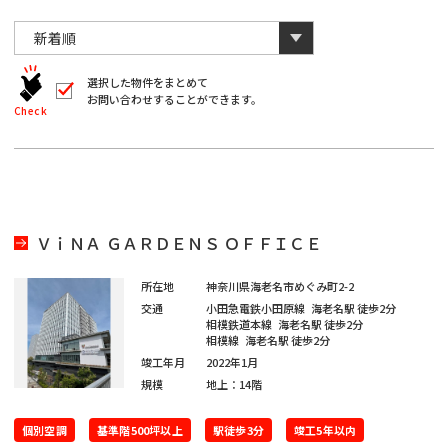
川
と
千
数
葉
自
字
川
埼
動
は
葉
全
的
埼
角
に
選択した物件をまとめて
玉
で
お問い合わせすることができます。
削
入
北
Check
玉
除
力
さ
北
し
海
宮
て
れ
く
ま
海
宮
だ
道
城
す。
愛
さ
い。
道
城
愛
※
知
ＶｉＮＡ ＧＡＲＤＥＮＳ ＯＦＦＩＣＥ
キ
大
ー
知
ワ
大
所在地
神奈川県海老名市めぐみ町2-2
閉じる
阪
ー
交通
小田急電鉄小田原線
海老名駅
徒歩2分
ド
福
相模鉄道本線
海老名駅
徒歩2分
阪
検
相模線
海老名駅
徒歩2分
福
索
岡
竣工年月
2022年1月
で
※
は
規模
地上：14階
岡
単
ご
※
一
希
キ
個別空調
基準階500坪以上
駅徒歩3分
竣工5年以内
ご
ー