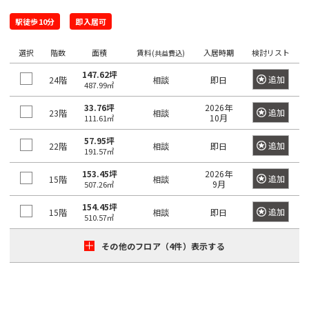
四
大
川
江
摩
板
町
馬
駅
宿
臨
田
南
大
柳
谷
神
塚
駅徒歩10分
即入居可
戸
市
橋
町
高
駅
海
駅
越
塚
橋
三
南
南
麹
川
秋
駅
輪
公
高
中
南
選択
階数
面積
賃料
入居時期
検討リスト
栄
品
そ
(共益費込)
町
日
区
葉
吉
ゲ
東
園
輪
音
浅
島
神
大
町
川
の
本
147.62坪
原
祥
ー
京
駅
追加
24階
相談
即日
羽
草
宮
塚
一
487.99㎡
杉
他
橋
駅
寺
ト
駅
虎
亀
橋
愛
前
北
番
並
東
馬
33.76坪
2026年
駅
ウ
ノ
関
戸
追加
23階
相談
高
10月
111.61㎡
住
品
町
区
京
御
喰
有
ェ
門
口
鳥
東
田
町
川
都
茶
国
町
57.95坪
楽
新
イ
追加
22階
相談
即日
越
二
191.57㎡
板
下
ノ
立
町
六
本
砂
駅
広
荒
東
番
橋
日
153.45坪
2026年
水
駅
駅
本
駒
追加
15階
相談
尾
9月
木
大
507.26㎡
町
区
本
新
駅
品
木
込
町
井
立
橋
新
154.45坪
木
川
追加
15階
恵
相談
即日
三
510.57㎡
水
川
横
橋
元
本
場
駅
比
内
勝
番
道
駅
山
駅
赤
郷
その他のフロア（4件）表示する
寿
藤
島
町
橋
町
大
坂
町
豊
浜
湯
駅
崎
恵
南
四
田
東
松
赤
島
駅
比
大
大
番
飯
駅
日
町