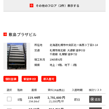
保
神
箱
その他のフロア（2件）表示する
田
崎
駒
高
町
込
田
岩
駅
馬
本
日
場
町
本
田
敷島プラザビル
橋
端
神
小
駅
所在地
北海道札幌市中央区北一条西３丁目3-14
田
網
交通
札幌市南北線
大通駅
徒歩3分
千歳線
札幌駅
徒歩7分
岩
日
町
竣工年月
1965年6月
本
暮
規模
地上：9階、地下：2階
町
日
里
本
駅
神
個別空調
駅徒歩3分
即入居可
橋
田
鶯
本
選択
階数
面積
賃料
入居時期
検討リスト
(共益費込)
紺
谷
石
屋
駅
119.44坪
1,791,600 円
町
追加
8階
即日
394.84㎡
15,000 円/坪
町
上