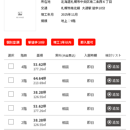
田
町
海
所在地
北海道札幌市中央区南二条西６丁目
吉
馬
下
和
交通
札幌市南北線
大通駅
徒歩10分
岸
笹
祥
場
宮
日
泉
竣工年月
2025年11月
塚
寺
駅
比
本
規模
地上：9階
芝
町
駅
町
橋
浦
目
神
人
三
白
払
白
田
形
個別空調
駅徒歩10分
竣工1年以内
即入居可
鷹
駅
方
金
佐
町
駅
町
選択
階数
面積
賃料
入居時期
検討リスト
(共益費込)
台
久
池
日
間
53.62坪
袋
追加
4階
相談
即日
市
177.26㎡
台
本
町
駅
谷
場
橋
64.64坪
追加
3階
相談
即日
砂
213.69㎡
神
蛎
大
土
田
殻
38.28坪
塚
追加
3階
相談
即日
原
126.55㎡
相
町
駅
町
生
53.62坪
追加
3階
相談
即日
177.26㎡
日
町
巣
大
本
38.28坪
鴨
追加
2階
相談
即日
久
126.55㎡
東
橋
駅