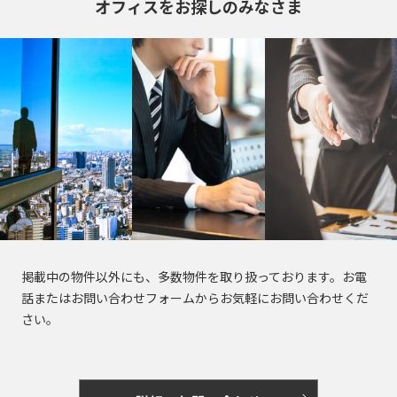
東
電
駅
駅
オフィスをお探しのみなさま
東
東
東
新
大
荒
浅
三
鉄
田
明
表
金
明
東
東
参
新
急
東
町
急
急
急
宿
江
川
草
田
新
恵
馬
治
豊
参
台
治
急
急
道
大
田
急
大
多
世
線
戸
線
線
線
鍛
富
比
場
神
洲
道
駅
神
目
池
駅
塚
園
東
井
摩
田
全
線
全
全
全
冶
寿
駅
宮
駅
駅
宮
黒
上
駅
都
横
町
川
谷
駅
全
駅
駅
駅
入
白
外
町
駅
前
前
線
線
市
線
線
線
線
駅
東
東
東
東
東
東
東
船
早
月
青
金
京
苑
茗
駅
駅
線
王
新
早
五
目
急
急
急
急
急
急
急
神
六
稲
島
山
高
前
荷
電
宿
都
稲
反
黒
湊
京
京
池
目
多
大
世
東
田
田
鉄
本
田
表
駅
一
輪
北
駅
谷
駅
庁
田
田
駅
王
王
上
黒
摩
井
田
横
園
鍛
木
駅
参
丁
駅
参
駅
京
明
前
駅
駅
相
井
新
青
線
線
川
町
谷
線
都
冶
駅
道
目
道
王
新
白
石
駅
模
の
神
富
麻
山
後
全
全
線
線
線
全
市
町
駅
駅
駅
線
宿
面
高
金
町
原
頭
神
楽
町
布
一
楽
駅
駅
全
全
全
駅
線
三
新
影
輪
台
内
線
線
谷
坂
乃
駅
永
十
新
掲載中の物件以外にも、多数物件を取り扱っております。お電
丁
園
駅
駅
駅
京
全
京
京
京
築
丁
宿
橋
台
駅
急
五
目
渋
神
話またはお問い合わせフォームからお気軽にお問い合わせくだ
町
駅
木
田
番
宿
目
駅
王
駅
王
王
電
地
目
西
駅
駅
銀
反
黒
蒲
大
三
谷
田
さい。
駅
坂
町
駅
三
駅
相
井
線
鉄
京
白
駅
口
飯
座
本
田
駅
田
井
軒
駅
渋
京
駅
駅
丁
模
の
全
月
急
学
泉
金
駅
神
虎
田
一
六
赤
郷
駅
駅
町
茶
谷
急
目
原
頭
駅
島
空
曙
習
岳
高
不
代
田
ノ
橋
赤
丁
半
本
坂
三
駅
屋
駅
本
駅
線
線