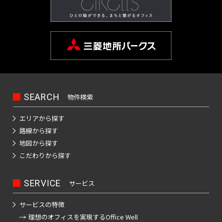
京
品
天
本
町
田
駅
カ
京
駅
谷
三
銀
桜
山
宿
豊島
駅
谷
大
成
宝
川
空
町
町
駅
橋
都
イ
神
成
東
駅
越
座
東
新
駅
線
線全
駅
前
押
町
駅
橋
駅
屋
下
茅
駅
立
ツ
田
本
銀
二
前
駅
京
町
全
駅
駅
上
駅
日
駅
駅
板
場
飯
大
芦
リ
駿
線
座
重
駅
市
駅
駅
駅
新
線
馬
比
春
前
橋
町
田
京
学
花
ー
池
河
駅
橋
ケ
吉
京
京
小
日
馬
喰
谷
日
駅
駅
駅
橋
水
橋
銀
田
駅
用
公
駅
西
袋
台
前
谷
祥
成
成
本
場
横
急
駅
駅
築
駅
天
駅
座
賀
園
武
駅
駅
駅
小
寺
押
本
電
橋
駅
山
成
門
押
神
鉄
地
宮
駅
駅
駅
新
田
駅
上
線
SEARCH
物件検索
駅
大
駅
本
増
前
江
日
上
椎
田
駅
大
前
飯
宿
急
青
線
全
手
郷
駅
仲
戸
本
霞
二
府
駅
名
淡
手
駅
田
駅
エリアから探す
小
人
物
全
駅
浜
町
三
八
町
川
橋
ケ
子
中
町
路
町
橋
路線から探す
田
形
横
駅
町
駅
丁
曳
丁
駅
橋
錦
駅
関
玉
競
高
駅
町
駅
駅
日
地図から探す
原
町
丁
駅
目
舟
堀
駅
糸
駅
川
馬
田
小
東
京
暮
こだわりから探す
線
駅
神
駅
木
三
駅
京
駅
西
駅
新
町
後
駅
正
馬
田
成
里
菊
保
モ
場
護
越
国
神
御
駅
楽
門
場
急
ノ
東
鮫
曳
駅
川
町
SERVICE
サービス
上
東
茅
駅
国
レ
前
会
田
茶
園
前
駅
小
日
洲
舟
東
ー
駅
駅
野
向
場
寺
押
駅
議
ノ
駅
ル
駅
町
田
本
駅
駅
サービスの特徴
京
東
御
島
富
町
駅
上
事
下
水
屋
原
一
橋
水
理想のオフィスを
実現するOffice Well
モ
陽
神
徒