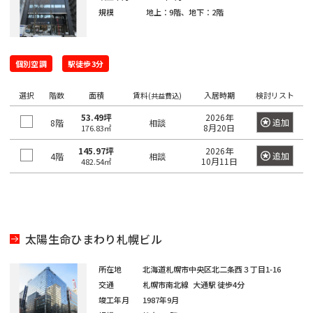
四
大
川
江
摩
板
町
馬
駅
宿
臨
田
規模
地上：9階、地下：2階
南
大
柳
谷
神
塚
戸
市
橋
町
高
駅
海
駅
越
塚
橋
三
南
南
麹
川
秋
駅
輪
公
高
中
南
栄
品
そ
町
日
区
葉
吉
ゲ
東
園
個別空調
駅徒歩3分
輪
音
浅
島
神
大
町
川
の
本
原
祥
ー
京
駅
羽
草
宮
塚
一
杉
他
橋
駅
寺
ト
駅
選択
階数
面積
賃料
入居時期
検討リスト
虎
亀
(共益費込)
橋
愛
前
北
番
並
東
馬
駅
ウ
ノ
関
戸
高
53.49坪
2026年
住
品
町
追加
8階
相談
区
京
御
喰
有
8月20日
176.83㎡
ェ
門
口
鳥
東
田
町
川
都
茶
国
町
楽
新
イ
越
145.97坪
2026年
二
板
追加
4階
相談
下
ノ
立
町
10月11日
482.54㎡
六
本
砂
駅
広
荒
東
番
橋
日
水
駅
駅
本
駒
尾
木
大
町
区
本
新
駅
品
木
込
町
井
立
橋
新
木
川
恵
三
水
川
横
橋
元
本
場
駅
比
内
勝
太陽生命ひまわり札幌ビル
番
道
駅
山
駅
赤
郷
寿
藤
島
町
橋
町
大
坂
所在地
北海道札幌市中央区北二条西３丁目1-16
町
豊
浜
湯
駅
崎
恵
南
交通
札幌市南北線
大通駅
徒歩4分
四
田
東
松
赤
島
駅
比
竣工年月
1987年9月
大
大
番
飯
駅
日
町