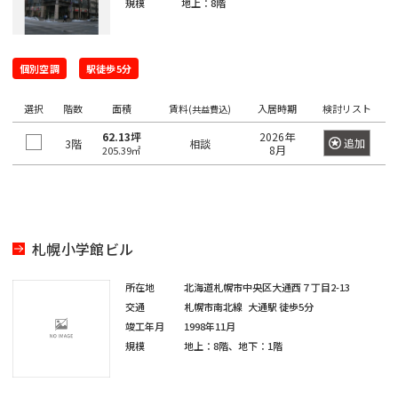
坂
規模
地上：8階
寿
京
井
町
田
本
五
駅
西
町
八
北
橋
橋
反
大
五
王
田
青
駅
田
恵
個別空調
駅徒歩5分
信
井
番
子
日
町
山
駅
比
濃
町
市
駅
本
駅
選択
階数
面積
賃料
入居時期
検討リスト
(共益費込)
寿
町
南
ケ
橋
目
南
六
62.13坪
2026年
西
追加
3階
高
相談
青
谷
久
黒
8月
205.39㎡
歌
番
八
輪
山
駅
松
駅
神
舞
町
王
ゲ
町
泉
伎
愛
四
子
恵
ー
町
神
町
宕
ツ
駅
日
比
ト
田
札幌小学館ビル
谷
本
寿
ウ
神
下
猿
芝
駅
橋
駅
ェ
山
落
楽
所在地
北海道札幌市中央区大通西７丁目2-13
公
富
イ
町
合
町
交通
札幌市南北線
大通駅
徒歩5分
園
信
渋
沢
駅
竣工年月
1998年11月
濃
谷
千
町
馬
規模
地上：8階、地下：1階
神
芝
町
駅
品
駄
場
田
大
駅
日
川
ヶ
下
三