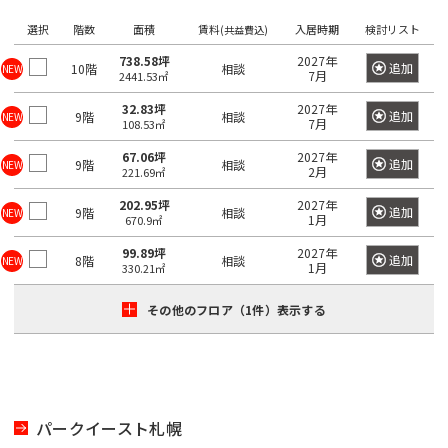
き
選
橋
選択
階数
面積
賃料
入居時期
検討リスト
る
(共益費込)
択
駅
で
738.58坪
2027年
追加
10階
相談
NEW
7月
2441.53㎡
は
き
最
32.83坪
2027年
る
追加
9階
相談
NEW
7月
108.53㎡
大
エ
100
67.06坪
2027年
リ
追加
9階
相談
NEW
2月
221.69㎡
件
ア
202.95坪
2027年
で
は
追加
9階
相談
NEW
1月
670.9㎡
す。
最
99.89坪
2027年
追加
大
8階
相談
NEW
1月
330.21㎡
100
東
東
京
その他のフロア（1件）表示する
件
京
都
で
都
す。
の
賃
貸
東
オ
パークイースト札幌
東
京
フ