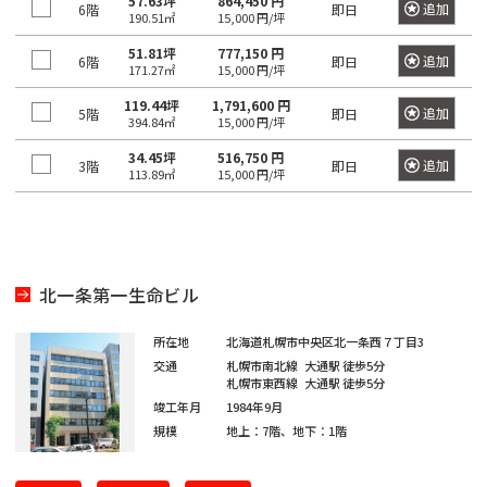
日
57.63坪
864,450 円
追加
6階
即日
190.51㎡
15,000 円/坪
神
野
本
田
駅
橋
51.81坪
777,150 円
追加
6階
即日
171.27㎡
15,000 円/坪
北
室
御
乗
119.44坪
1,791,600 円
町
追加
5階
即日
394.84㎡
15,000 円/坪
徒
物
町
町
日
34.45坪
516,750 円
追加
3階
即日
113.89㎡
15,000 円/坪
駅
本
神
橋
秋
田
本
葉
西
町
原
福
北一条第一生命ビル
駅
田
日
町
本
所在地
北海道札幌市中央区北一条西７丁目3
神
交通
札幌市南北線
大通駅
徒歩5分
橋
札幌市東西線
大通駅
徒歩5分
田
神
小
竣工年月
1984年9月
駅
田
舟
規模
地上：7階、地下：1階
美
町
倉