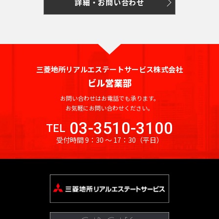
港
橋
東
院
寺
輪
詳細・お問い合わせ
大
動
官
司
門
駅
坂
目
蔵
木
見
丁
駅
新
線
全
全
晴
線
駅
新
下
駅
駅
崎
前
尾
山
池
町
ヒ
駅
駅
門
一
東
附
目
宿
駅
駅
京
京
海
東
宿
駅
九
広
駅
山
松
駅
尻
ル
駅
丁
新
駅
駅
武
駅
急
急
九
三
三
駅
鉄
神
段
国
有
小
台
陰
大
ズ
目
宿
京
渋
勝
本
空
道
段
向
田
田
東武
東
中
田
下
会
楽
九
溜
御
路
駅
神
橋
初
駅
駅
駅
王
谷
ど
線
港
下
牛
原
駅
駅
伊勢
武
目
神
駅
議
町
段
池
茶
駅
社
駅
台
永
駅
き
三菱地所リアルエステートサービス株式会社
全
線
駅
込
駅
崎・
東
二
黒
保
霞
事
駅
下
溜
西
山
ノ
前
駅
山
大
芝
駅
全
ビル営業部
柳
竹
大師
上
蒲
子
駅
三
町
ケ
堂
駅
池
早
王
水
駅
神
駅
神
大
門
公
駅
町
橋
永
線
線
田
玉
軒
笹
お問い合わせはお電話でも承ります。
関
前
山
稲
駅
駅
泉
泉
保
塚
駅
園
東
東武
西
駅
祐
神
お気軽にお問い合わせください。
駅
田
神
駅
川
茶
塚
駅
駅
王
田
南
駅
武
岳
糀
町
駅
駅
武
伊勢
天
田
町
保
虎
淡
駅
鉄
屋
駅
駅
駅
03-3510-3100
大
TEL
新
寺
谷
駅
牛
前
東
崎・
道
大
寺
小
日
霞
駅
町
ノ
路
西武
西
駅
駒
沢
橋
御
駅
駅
受付時間 9：30 〜 17：30
（平日）
込
駅
上
大師
手
駅
明
川
比
ケ
駅
永
池
門
町
池
武
場
駅
小
駅
成
神
線
線全
町
麹
駒
大
町
谷
関
田
袋
駅
駅
袋・
新
東
品
大
川
巣
門
楽
学
全
駅
駅
町
大
沢
前
駅
駅
町
駅
豊島
宿
大
東
川
鳥
町
鴨
駅
坂
芸
駅
神
駅
手
新
大
大
駅
駅
線
線
前
銀
駅
居
駅
新
東
日
駅
大
西
西武
田
銀
日
町
要
京
橋
手
学
駅
座
内
駅
成
田
池
京
本
市
学
八
武
池
錦
座
比
駅
四
町
駅
町
駅
電
北
岩
駅
幸
飯
駅
袋
ス
橋
ケ
駅
幡
新
袋・
町
鉄
駅
谷
ツ
駅
駅
明