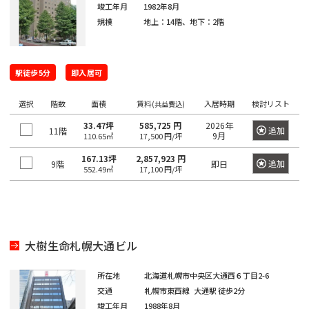
橋
新
渋
大
池
白
上
豊
墨
目
大
中
町
立
八
そ
東
里
岩
京
駅
本
駅
京
日
駅
子
駅
中
駅
暮
竣工年月
1982年8月
駅
宿
谷
崎
袋
山
野
洲
田
黒
田
野
世
田
川
八
武
大
重
の
京
駅
駅
駅
町
駅
本
駅
本
規模
地上：14階、地下：2階
里
東
区
区
区
区
田
市
市
王
蔵
恵
八
昭
八
手
洲
有
他
駅
恵
駅
橋
町
駅
新
西
道
上
東
小
東
有
谷
子
野
三
亀
神
比
王
新
島
丁
町
楽
比
駅
駅
橋
新
玄
大
池
石
上
明
京
区
市
北
市
新
河
戸
田
寿
西
子
橋
駅
堀
町
上
駅徒歩5分
即入居可
寿
宿
坂
崎
袋
川
野
丸
橋
区
橋
島
駅
駅
駅
国
駅
駅
馬
駅
駅
野
駅
西
東
三
の
選択
階数
面積
賃料
入居時期
検討リスト
駅
駅
立
喰
(共益費込)
駅
新
北
桜
東
西
後
台
雲
日
荒
鷹
錦
御
渋
品
越
内
新
大
駅
町
33.47坪
585,725 円
2026年
追加
11階
橋
新
丘
五
池
楽
東
本
川
市
品
北
糸
茶
谷
川
中
9月
橋
御
110.65㎡
17,500 円/坪
崎
駅
青
宿
町
反
袋
有
橋
区
川
千
町
ノ
駅
立
駅
島
駅
徒
駅
167.13坪
2,857,923 円
浜
水
秋
海
追加
9階
即日
田
調
楽
552.49㎡
17,100 円/坪
駅
住
駅
水
川
錦
駅
町
松
四
南
南
道
葉
銀
足
布
新
町
浜
駅
駅
駅
糸
駅
木
町
谷
平
西
池
原
座
立
市
両
宿
新
松
町
小
場
台
五
袋
内
区
国
四
駅
木
町
秋
駅
芝
四
日
根
日
町
反
府
幸
駅
ツ
場
駅
葉
東
大樹生命札幌大通ビル
谷
駒
向
岸
本
田
葛
中
池
町
谷
新
駅
原
三
陽
坂
円
込
橋
飾
市
浅
袋
田
駅
小
駅
所在地
北海道札幌市中央区大通西６丁目2-6
田
千
下
町
山
東
永
小
区
草
駅
葛
町
岩
佐
交通
札幌市東西線
大通駅
徒歩2分
北
石
谷
町
品
多
田
伝
橋
新
西
駅
神
駅
竣工年月
1988年8月
港
賀