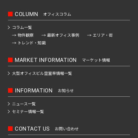
駅
士
駅
駅
駒
堂
府
落
駅
立
押
駅
線
之
駅
道
ノ
町
東
田
町
見
込
前
中
合
会
上
全
江
橋
レ
北
COLUMN
オフィスコラム
人
駅
池
駅
駅
湯
駅
駅
駅
駅
浅
川
駅
駅
駅
駅
ー
千
飯
形
袋
島
東
草
駅
ゆ
コラム一覧
南
ル
末
新
住
田
町
駅
赤
中
駅
り
新
京
橋
春
物件観察
最新オフィス事例
エリア・街
砂
広
か
御
駅
橋
駅
坂
河
大
宿
モ
も
駅
日
トレンド・知識
町
池
町
徒
西
見
原
め
森
駅
ゆ
ノ
駅
梅
九
小
駅
袋
駅
町
日
附
駅
本
海
り
レ
島
段
伝
駅
駅
MARKET INFORMATION
マーケット情報
暮
駅
南
所
白
岸
か
ー
西
上
駅
北
馬
高
里
新
吾
山
駅
も
ル
葛
要
野
大型オフィスビル
空室率情報一覧
両
町
四
幡
駅
宿
妻
駅
め
全
西
九
西
町
広
国
駅
ツ
不
平
ゆ
駅
首
橋
駅
新
段
駅
駅
小
駅
町
谷
INFORMATION
都
お知らせ
動
千
和
り
駅
圏
井
南
秋
路
屋
駅
駅
参
石
島
か
新
モ
葛
地
門
駅
葉
ニュース一覧
駅
都
駅
宮
つ
押
駅
駅
も
ノ
隼
西
下
市
前
原
セミナー情報一覧
四
京
橋
く
鉄
上
め
レ
竹
町
駅
鉄
上
仲
駅
北
谷
道
王
新
京
駅
ば
駅
全
ー
ノ
成
野
町
千
三
八
CONTACT US
お問い合わせ
板
急
エ
駅
平
ル
塚
仲
増
駅
駅
住
丁
王
代々
橋
蒲