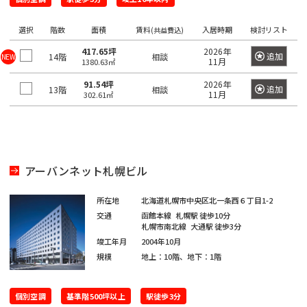
望
希
ワ
の
ー
望
選択
階数
面積
賃料
入居時期
検討リスト
ド
(共益費込)
駅
の
で
417.65坪
2026年
検
を
追加
14階
相談
NEW
エ
11月
1380.63㎡
索
選
リ
し
91.54坪
2026年
て
択
追加
13階
相談
ア
11月
302.61㎡
く
し
だ
を
さ
て
選
い。
く
×
択
大
だ
し
手
アーバンネット札幌ビル
町
さ
て
日
い。
く
本
所在地
北海道札幌市中央区北一条西６丁目1-2
橋
1
だ
交通
函館本線
札幌駅
徒歩10分
/
度
札幌市南北線
大通駅
徒歩3分
〇
さ
大
竣工年月
2004年10月
に
い。
手
規模
地上：10階、地下：1階
選
町
1
択
度
〇
で
日
個別空調
基準階500坪以上
駅徒歩3分
に
本