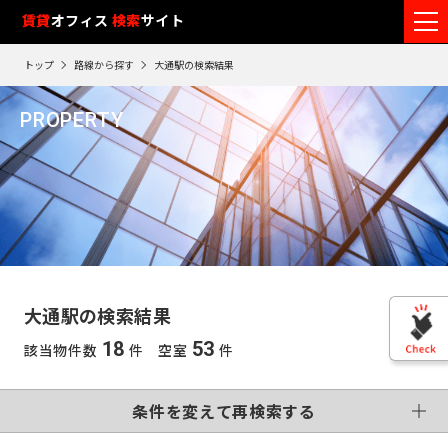
フ
賃貸
オフィス
入居可能時期
検索
サイト
フ
ロ
リ
路
エ
トップ
路線から探す
大通駅の検索結果
ア
ー
0
検索エリア
線
リ
エ
1
閲
ク
ク
PROPERTY
ワ
リ
リ
リ
を
ア
覧
駅
ア
ア
大通駅
ア
ー
こだわり条件
再
選
を
履
再
検
ド
択
選
検
変更する
歴
索
制震・免震構造
個別空調
で
索
す
択
す
※
竣工予定
基準階500坪以上
す
検
る
る
す
閲
る
VR画像有
覧
索
る
こだわり検索条件
履
す
歴
大通駅の検索結果
は
東
る
90
18
53
該当物件数
件 空室
件
東
日
京
この条件で再検索する
神
が
再検索す
過
京
神
る
条件を変えて再検索する
奈
ぎ
※
千
る
奈
英