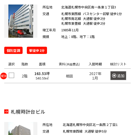
京
都
ィ
都
所在地
北海道札幌市中央区南一条東１丁目3
ス
の
交通
札幌市東西線
バスセンター前駅
徒歩1分
を
札幌市南北線
大通駅
徒歩2分
賃
札幌市東豊線
大通駅
徒歩2分
探
貸
竣工年月
1985年11月
す
オ
湘
規模
地上：8階、地下：1階
フ
JR
南
東
総
京浜
ィ
中
総
武
横
個別空調
駅徒歩1分
常
新
横
八
海
武・
埼
南
青
京
ス
東
山
央
武
蔵
須
を
磐
宿
浜
高
道
中央
京
武
梅
葉
北・
手
本
本
野
賀
探
選択
東
階数
面積
賃料
入居時期
検討リスト
(共益費込)
線
ラ
線
線
本
緩行
線
線
線
線
根岸
線
線
線
線
線
す
京
イ
線
線
163.53坪
2027年
線
八
東
世
追加
千
2階
相談
NEW
1月
東
常
総
中
埼
湘
南
横
横
総
青
八
京
武
540.59㎡
山
京浜
新
品
文
江
目
中
町
渋
豊
台
墨
大
立
23
中
ン
王
京
港
田
代
海
磐
武・
央
京
南
武
浜
須
武
梅
高
葉
蔵
手
東
宿
川
京
東
黒
野
田
谷
島
東
田
田
川
区
央
子
都
区
谷
田
道
線
中央
本
線
新
線
線
賀
本
線
線
線
野
線
北・
区
区
区
区
区
区
市
区
区
区
区
区
市
そ
区
市
下
区
区
本
全
緩行
線
全
宿
全
全
線
線
全
全
全
線
全
根岸
の
港
新
渋
品
豊
文
台
江
墨
目
大
中
世
町
立
八
東
東
千
中
線
駅
線全
全
駅
ラ
駅
駅
全
全
駅
駅
駅
全
駅
線全
他
札幌時計台ビル
区
宿
谷
川
島
京
東
東
田
黒
田
野
田
田
川
王
京
京
代
央
全
駅
駅
イ
駅
駅
駅
駅
区
区
区
区
区
区
区
区
区
区
区
谷
市
市
子
23
都
日
大
府
町
立
八
東
田
区
東
駅
ン
所在地
北海道札幌市中央区北一条西２丁目1
新
区
市
区
下
暮
小
東
崎
中
田
東
新
川
王
京
府
区
京
日
全
交通
札幌市東西線
大通駅
徒歩5分