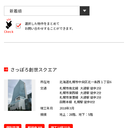
川
と
千
数
葉
自
字
川
埼
動
は
葉
全
的
埼
角
に
選択した物件をまとめて
玉
で
お問い合わせすることができます。
削
入
北
Check
玉
除
力
さ
北
し
海
宮
て
れ
く
ま
海
宮
だ
道
城
す。
愛
さ
い。
道
城
愛
※
知
さっぽろ創世スクエア
キ
大
ー
知
ワ
大
所在地
北海道札幌市中央区北一条西１丁目6
閉じる
阪
ー
交通
札幌市南北線
大通駅
徒歩2分
ド
福
札幌市東西線
大通駅
徒歩2分
阪
検
札幌市東豊線
大通駅
徒歩2分
福
索
函館本線
札幌駅
徒歩8分
岡
で
※
竣工年月
2018年3月
は
岡
単
規模
地上：28階、地下：5階
ご
※
一
希
キ
ご
ー
個別空調
駅徒歩3分
竣工10年以内