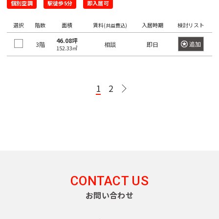
個別空調
駅徒歩5分
即入居可
町
日
東
京
本
メ
選択
階数
面積
賃料
入居時期
検討リスト
(共益費込)
神
橋
ト
ロ
田
46.08坪
茅
追加
3階
相談
即日
152.33㎡
有
日
千
半
副
丸
須
場
東
南
銀
楽
比
代
蔵
都
ノ
田
町
西
北
座
町
谷
田
門
心
内
町
線
線
線
線
線
線
線
線
線
1
2
日
神
日
東
千
有
半
南
副
銀
丸
本
東
京
田
比
西
代
楽
蔵
北
都
座
ノ
橋
都
東
谷
線
田
町
門
線
心
線
内
交
兜
通
松
線
全
線
線
線
全
線
全
線
町
都
局
都
都
都
都
下
全
駅
全
全
全
駅
全
駅
全
営
営
営
営
営
町
八
駅
駅
駅
駅
駅
駅
大
新
荒
三
浅
落
目
渋
丁
江
CONTACT US
宿
川
田
草
神
中
合
代々
新
渋
黒
渋
谷
池
堀
戸
線
線
線
線
田
お問い合わせ
目
駅
木公
木
谷
駅
谷
駅
袋
線
都
都
都
都
都
東
富
新
黒
園駅
場
駅
駅
駅
急
営
営
営
営
営
高
白
表
山
川