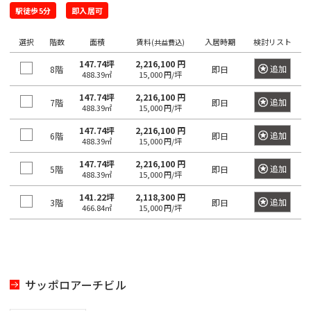
門
原
本
駅
谷
駅徒歩5分
即入居可
町
崎
千
宿
橋
町
麻
駄
駅
大
代々
浜
選択
階数
面積
賃料
入居時期
検討リスト
原
(共益費込)
布
ケ
井
木
町
町
一
147.74坪
2,216,100 円
台
代々
追加
8階
即日
谷
町
488.39㎡
15,000 円/坪
ツ
木駅
初
駅
日
駅
富
橋
147.74坪
2,216,100 円
東
追加
7階
即日
台
本
488.39㎡
15,000 円/坪
久
麻
新
代々
大
橋
町
外
147.74坪
2,216,100 円
布
宿
追加
6階
即日
元
木駅
森
大
488.39㎡
15,000 円/坪
神
駅
代々
駅
新
伝
田
147.74坪
2,216,100 円
麻
新
追加
5階
即日
木町
小
488.39㎡
15,000 円/坪
馬
布
新
宿
蒲
川
神
町
141.22坪
2,118,300 円
十
大
追加
3階
富
即日
駅
田
466.84㎡
15,000 円/坪
町
田
番
久
ヶ
駅
日
練
東
保
谷
津
本
塀
南
中
駅
久
橋
町
麻
幡
野
戸
堀
サッポロアーチビル
布
高
ヶ
駅
町
神
留
田
谷