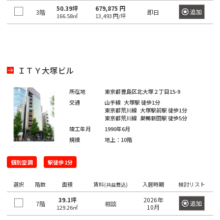
き
選
橋
50.39坪
679,875 円
追加
3階
即日
る
166.58㎡
13,493 円/坪
択
駅
で
は
き
最
る
大
エ
ＩＴＹ大塚ビル
100
リ
件
ア
所在地
東京都豊島区北大塚２丁目15-9
で
交通
山手線
大塚駅
徒歩1分
は
東京都荒川線
大塚駅前駅
徒歩1分
す。
最
東京都荒川線
巣鴨新田駅
徒歩5分
大
竣工年月
1990年6月
規模
地上：10階
100
東
東
京
件
京
都
個別空調
駅徒歩1分
で
都
す。
の
選択
階数
面積
賃料
入居時期
検討リスト
(共益費込)
賃
貸
39.1坪
2026年
追加
7階
相談
10月
東
129.26㎡
オ
東
京
フ