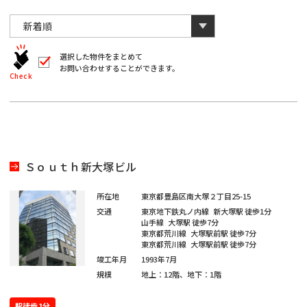
川
と
千
数
葉
自
字
川
埼
動
は
葉
全
的
埼
角
に
選択した物件をまとめて
玉
で
お問い合わせすることができます。
削
入
北
Check
玉
除
力
さ
北
し
海
宮
て
れ
く
ま
海
宮
だ
道
城
す。
愛
さ
い。
道
城
愛
※
知
Ｓｏｕｔｈ新大塚ビル
キ
大
ー
知
ワ
大
所在地
東京都豊島区南大塚２丁目25-15
閉じる
阪
ー
交通
東京地下鉄丸ノ内線
新大塚駅
徒歩1分
ド
福
山手線
大塚駅
徒歩7分
阪
検
東京都荒川線
大塚駅前駅
徒歩7分
福
索
東京都荒川線
大塚駅前駅
徒歩7分
岡
で
※
竣工年月
1993年7月
は
岡
単
規模
地上：12階、地下：1階
ご
※
一
希
キ
ご
ー
駅徒歩1分