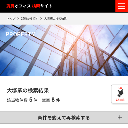
フ
賃貸
オフィス
入居可能時期
検索
サイト
フ
ロ
リ
路
エ
トップ
路線から探す
大塚駅の検索結果
ア
ー
0
検索エリア
線
リ
エ
1
閲
ク
ク
PROPERTY
ワ
リ
リ
リ
を
ア
覧
駅
ア
ア
大塚駅
ア
ー
こだわり条件
再
選
を
履
再
検
ド
択
選
検
変更する
歴
索
制震・免震構造
個別空調
で
索
す
択
す
※
竣工予定
基準階500坪以上
す
検
る
る
す
閲
る
VR画像有
覧
索
る
こだわり検索条件
履
す
歴
大塚駅の検索結果
は
東
る
90
5
8
該当物件数
件 空室
件
東
日
京
この条件で再検索する
神
が
再検索す
過
京
神
る
条件を変えて再検索する
奈
ぎ
※
千
る
奈
英