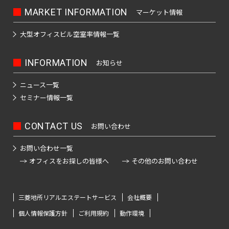
保
神
箱
MARKET INFORMATION
マーケット情報
田
崎
駒
高
町
込
大型オフィスビル
空室率情報一覧
田
岩
駅
馬
本
日
INFORMATION
お知らせ
場
町
本
田
橋
端
ニュース一覧
神
小
駅
セミナー情報一覧
田
網
岩
日
町
CONTACT US
お問い合わせ
本
暮
町
日
里
お問い合わせ一覧
本
駅
オフィスをお探しの皆様へ
その他のお問い合わせ
神
橋
田
鶯
本
紺
谷
石
三菱地所リアルエステートサービス
会社概要
屋
駅
町
個人情報保護方針
ご利用規約
動作環境
町
上