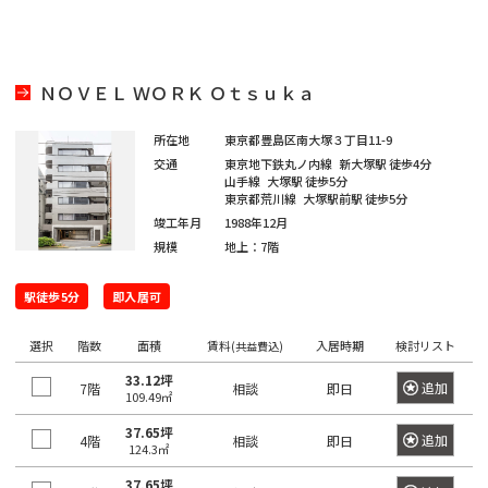
京
都
ィ
都
ス
の
を
賃
探
ＮＯＶＥＬ ＷＯＲＫ Ｏｔｓｕｋａ
貸
す
オ
湘
フ
所在地
東京都豊島区南大塚３丁目11-9
JR
南
東
総
京浜
ィ
交通
東京地下鉄丸ノ内線
新大塚駅
徒歩4分
中
総
武
横
山手線
大塚駅
徒歩5分
常
新
横
八
海
武・
埼
南
青
京
ス
東
山
央
武
蔵
須
東京都荒川線
大塚駅前駅
徒歩5分
を
磐
宿
浜
高
道
中央
京
武
梅
葉
北・
手
竣工年月
1988年12月
本
本
野
賀
探
東
線
ラ
線
線
本
緩行
線
線
線
線
根岸
線
規模
地上：7階
線
線
線
線
す
京
イ
線
線
線
八
東
世
千
東
常
総
中
埼
湘
南
横
横
総
青
八
京
武
山
京浜
新
品
文
江
目
中
町
渋
豊
台
墨
大
立
23
中
ン
駅徒歩5分
即入居可
王
京
港
田
代
海
磐
武・
央
京
南
武
浜
須
武
梅
高
葉
蔵
手
東
宿
川
京
東
黒
野
田
谷
島
東
田
田
川
区
央
子
都
区
谷
田
道
線
中央
本
線
新
線
線
賀
本
線
線
線
野
線
北・
区
区
区
区
区
区
市
区
区
区
区
区
市
そ
区
選択
階数
面積
賃料
入居時期
検討リスト
(共益費込)
市
下
区
区
本
全
緩行
線
全
宿
全
全
線
線
全
全
全
線
全
根岸
の
33.12坪
港
新
渋
品
豊
文
台
江
墨
目
大
中
世
町
立
八
東
東
千
中
追加
7階
相談
即日
線
駅
線全
全
駅
ラ
駅
駅
全
全
駅
駅
駅
全
駅
線全
他
109.49㎡
区
宿
谷
川
島
京
東
東
田
黒
田
野
田
田
川
王
京
京
代
央
全
駅
駅
イ
駅
駅
駅
駅
37.65坪
区
区
区
区
区
区
区
区
区
区
区
谷
市
市
子
23
都
追加
4階
日
大
府
町
立
八
東
田
区
相談
即日
東
駅
ン
124.3㎡
新
区
市
区
下
暮
小
東
崎
中
田
東
新
川
王
京
府
区
京
日
全
37.65坪