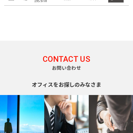
四
大
195.97㎡
川
江
摩
板
町
馬
駅
宿
臨
田
南
大
柳
谷
神
塚
戸
市
橋
町
高
駅
海
駅
越
塚
橋
三
南
南
麹
川
秋
駅
輪
公
高
中
南
栄
品
そ
町
日
区
葉
吉
ゲ
東
園
輪
音
浅
島
神
大
町
川
の
本
原
祥
ー
京
駅
羽
草
宮
塚
一
杉
他
橋
駅
寺
ト
駅
虎
亀
橋
愛
前
北
番
並
東
馬
駅
ウ
ノ
関
戸
高
住
品
町
区
京
御
喰
有
ェ
門
口
鳥
東
田
CONTACT US
町
川
都
茶
国
町
楽
新
イ
越
二
板
お問い合わせ
下
ノ
立
町
六
本
砂
駅
広
荒
東
番
橋
日
水
駅
駅
本
駒
尾
木
大
町
区
本
新
駅
品
オフィスをお探しのみなさま
木
込
町
井
立
橋
新
木
川
恵
三
水
川
横
橋
元
本
場
駅
比
内
勝
番
道
駅
山
駅
赤
郷
寿
藤
島
町
橋
町
大
坂
町
豊
浜
湯
駅
崎
恵
南
四
田
東
松
赤
島
駅
比
大
大
番
飯
駅
日
町