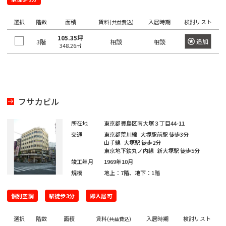
望
希
ワ
の
ー
望
選択
階数
面積
賃料
入居時期
検討リスト
ド
(共益費込)
駅
の
で
105.35坪
検
を
追加
3階
相談
相談
エ
348.26㎡
索
選
リ
し
て
択
ア
く
し
だ
を
さ
て
選
い。
フサカビル
く
×
択
大
だ
し
手
所在地
東京都豊島区南大塚３丁目44-11
町
さ
て
交通
東京都荒川線
大塚駅前駅
徒歩3分
日
い。
山手線
大塚駅
徒歩2分
く
本
東京地下鉄丸ノ内線
新大塚駅
徒歩5分
橋
1
だ
/
竣工年月
1969年10月
度
〇
さ
規模
地上：7階、地下：1階
大
に
い。
手
選
町
1
個別空調
駅徒歩3分
即入居可
択
度
〇
で
日
に
選択
階数
面積
賃料
入居時期
検討リスト
(共益費込)
本