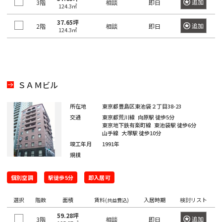
橋
新
渋
大
池
白
上
豊
墨
目
大
中
町
立
八
追加
3階
相談
即日
そ
東
里
岩
京
駅
本
駅
京
日
駅
子
駅
中
駅
暮
駅
124.3㎡
宿
谷
崎
袋
山
野
洲
田
黒
田
野
世
田
川
八
武
大
重
の
京
駅
駅
駅
町
駅
本
駅
本
里
37.65坪
東
区
区
区
区
田
市
市
王
蔵
恵
八
昭
八
手
洲
追加
2階
有
相談
即日
他
駅
恵
駅
橋
町
駅
124.3㎡
新
西
道
上
東
小
東
有
谷
子
野
三
亀
神
比
王
新
島
丁
町
楽
比
駅
駅
橋
新
玄
大
池
石
上
明
京
区
市
北
市
新
河
戸
田
寿
西
子
橋
駅
堀
町
上
寿
宿
坂
崎
袋
川
野
丸
橋
区
橋
島
駅
駅
駅
国
駅
駅
馬
駅
駅
野
駅
西
東
三
の
駅
駅
立
喰
駅
新
北
桜
東
西
後
台
雲
日
ＳＡＭビル
荒
鷹
錦
御
渋
品
越
内
新
大
駅
町
橋
新
丘
五
池
楽
東
本
川
市
品
北
糸
茶
谷
川
中
橋
御
崎
駅
青
所在地
東京都豊島区東池袋２丁目38-23
宿
町
反
袋
有
橋
区
川
千
町
ノ
駅
立
駅
島
駅
徒
駅
浜
水
秋
海
交通
東京都荒川線
向原駅
徒歩5分
田
調
楽
駅
住
駅
水
川
錦
駅
町
東京地下鉄有楽町線
東池袋駅
徒歩6分
松
四
南
南
道
葉
銀
足
布
新
町
浜
山手線
大塚駅
徒歩10分
駅
駅
駅
糸
駅
木
町
谷
平
西
池
原
座
立
市
竣工年月
1991年
両
宿
新
松
町
小
場
台
五
袋
内
規模
区
国
四
駅
木
町
秋
駅
芝
四
日
根
日
町
反
府
幸
駅
ツ
場
駅
葉
東
谷
駒
向
岸
本
個別空調
駅徒歩5分
即入居可
田
葛
中
池
町
谷
新
駅
原
三
陽
坂
円
込
橋
飾
市
浅
袋
田
駅
小
駅
田
千
下
選択
階数
面積
賃料
入居時期
検討リスト
(共益費込)
町
山
東
永
小
区
草
駅
葛
町
岩
佐
北
石
谷
町
品
多
田
伝
59.28坪
橋
新
西
駅
神
駅
追加
3階
相談
即日
港
賀