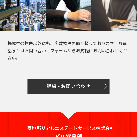
坂
寿
京
井
町
田
本
五
駅
西
町
八
北
橋
橋
反
大
五
王
田
青
駅
田
恵
信
井
番
子
日
町
山
駅
比
濃
町
市
駅
本
駅
寿
町
掲載中の物件以外にも、多数物件を取り扱っております。お電
南
ケ
橋
目
南
六
西
高
話またはお問い合わせフォームからお気軽にお問い合わせくだ
青
谷
久
黒
歌
番
八
輪
さい。
山
駅
松
駅
神
舞
町
王
ゲ
町
泉
伎
愛
四
子
恵
ー
町
神
町
宕
ツ
駅
日
比
ト
田
詳細・お問い合わせ
谷
本
寿
ウ
神
下
猿
芝
駅
橋
駅
ェ
山
落
楽
公
富
イ
町
合
町
園
信
渋
沢
駅
濃
谷
千
町
馬
神
芝
町
駅
品
駄
場
田
三菱地所リアルエステートサービス株式会社
大
駅
日
川
ヶ
下
三
ビル営業部