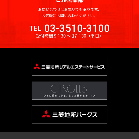
門
原
本
駅
谷
町
崎
千
宿
お問い合わせはお電話でも承ります。
橋
町
麻
お気軽にお問い合わせください。
駄
駅
大
代々
浜
原
布
ケ
井
03-3510-3100
木
町
町
一
TEL
台
代々
谷
町
ツ
受付時間 9：30 〜 17：30
（平日）
木駅
初
駅
日
駅
富
橋
東
台
本
久
麻
新
代々
大
橋
町
外
布
宿
元
木駅
森
大
神
駅
代々
駅
新
伝
田
麻
新
木町
小
馬
布
新
宿
蒲
川
神
町
十
大
富
駅
田
町
田
番
久
ヶ
駅
日
練
東
保
谷
津
本
塀
南
中
駅
久
橋
町
麻
幡
野
戸
堀
布
高
ヶ
駅
町
神
留
田
谷