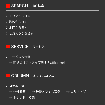
田
町
海
吉
馬
下
SEARCH
物件検索
和
岸
笹
祥
場
宮
日
泉
塚
寺
駅
エリアから探す
比
本
芝
町
駅
路線から探す
町
橋
浦
目
地図から探す
神
人
三
白
払
こだわりから探す
白
田
形
鷹
駅
方
金
佐
町
駅
町
台
久
SERVICE
サービス
池
日
間
袋
市
台
本
サービスの特徴
町
駅
谷
場
橋
理想のオフィスを
実現するOffice Well
砂
神
蛎
大
土
田
殻
塚
COLUMN
オフィスコラム
原
相
町
駅
町
生
コラム一覧
日
町
物件観察
最新オフィス事例
エリア・街
巣
大
本
トレンド・知識
鴨
久
東
橋
駅