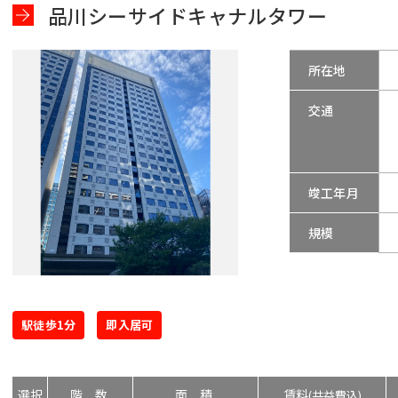
品川シーサイドキャナルタワー
所在地
交通
竣工年月
規模
駅徒歩1分
即入居可
選択
階数
面積
賃料
(共益費込)