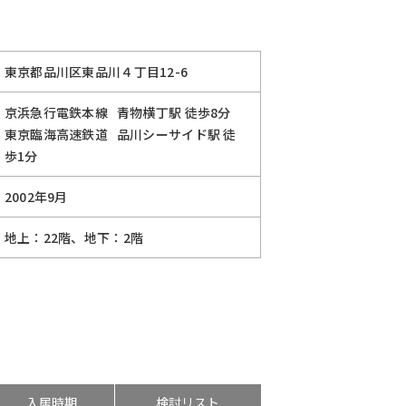
東京都品川区東品川４丁目12-6
京浜急行電鉄本線
青物横丁駅
徒歩8分
東京臨海高速鉄道
品川シーサイド駅
徒
歩1分
2002年9月
地上：22階、地下：2階
入居時期
検討リスト