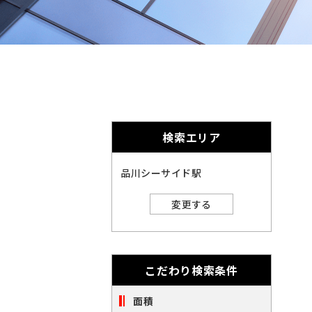
奈
千
英
的
奈
数
千
に
川
字
葉
埼
は
削
川
葉
埼
全
玉
角
除
で
玉
北
さ
入
力
北
れ
し
海
宮
検索エリア
ま
て
海
宮
く
す。
道
城
愛
だ
品川シーサイド駅
さ
道
城
愛
い。
知
大
変更する
※
知
大
キ
閉じる
阪
ー
福
ワ
阪
福
ー
岡
こだわり検索条件
ド
※
検
岡
索
面積
ご
※