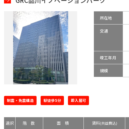
GRC品川イノベーションパーク
所在地
交通
竣工年月
規模
制震・免震構造
駅徒歩5分
即入居可
選択
階数
面積
賃料
(共益費込)