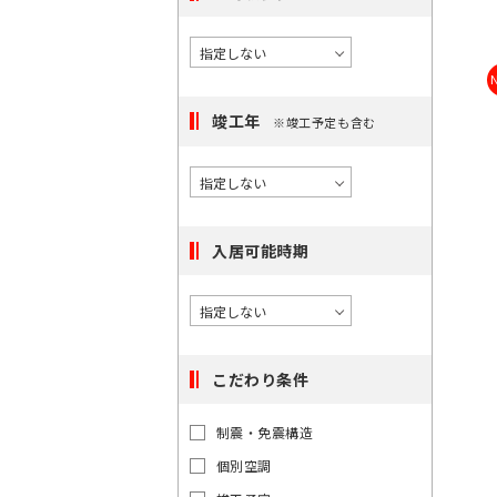
択
度
橋
/
で
に
〇
き
選
大
る
手
択
町
駅
竣工年
※竣工予定も含む
で
は
き
〇
最
日
る
本
大
エ
橋
100
リ
入居可能時期
件
ア
で
は
す。
最
大
こだわり条件
100
件
東
東
制震・免震構造
で
京
京
都
個別空調
す。
都