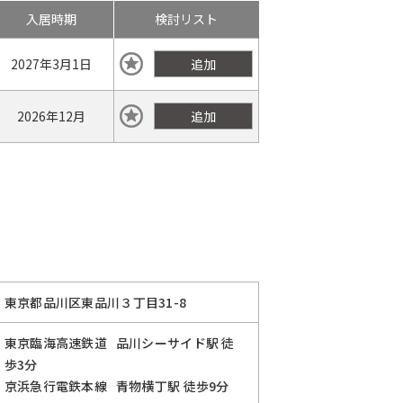
入居時期
検討リスト
2027年
3月1日
追加
2026年
12月
追加
東京都品川区東品川３丁目31-8
東京臨海高速鉄道
品川シーサイド駅
徒
歩3分
京浜急行電鉄本線
青物横丁駅
徒歩9分