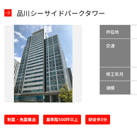
品川シーサイドパークタワー
所在地
交通
竣工年月
規模
制震・免震構造
基準階500坪以上
駅徒歩3分