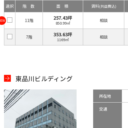
選択
階数
面積
賃料
(共益費込)
257.43坪
11階
相談
NEW
850.99㎡
353.63坪
7階
相談
1169㎡
東品川ビルディング
所在地
交通