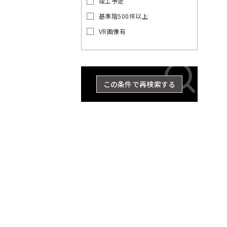
竣工予定
の
賃
基準階500坪以上
貸
VR画像有
オ
東
東
京
フ
京
都
ィ
都
ス
の
を
賃
この条件で再検索する
探
貸
す
オ
湘
フ
JR
ィ
南
総
京浜
東
中
横
総
武
ス
埼
新
横
八
京
武・
南
青
東
海
常
山
央
須
武
蔵
を
京
宿
浜
高
葉
中央
武
梅
北・
道
磐
手
探
東
本
賀
本
野
線
ラ
線
線
線
緩行
線
線
根岸
本
線
線
す
京
線
線
線
線
世
八
東
千
イ
線
線
線
品
豊
文
江
墨
目
中
町
23
渋
台
大
立
中
新
総
中
埼
湘
南
横
横
総
青
八
京
武
山
京浜
東
常
田
王
京
港
代
ン
川
島
京
東
田
黒
野
田
区
谷
東
田
川
央
宿
武・
央
京
南
武
浜
須
武
梅
高
葉
蔵
手
東
海
磐
谷
子
都
区
田
区
区
区
区
区
区
区
市
そ
区
区
区
市
区
区
中央
本
線
新
線
線
賀
本
線
線
線
野
線
北・
道
線
区
市
下
区
の
緩行
線
全
宿
全
全
線
線
全
全
全
線
全
根岸
本
全