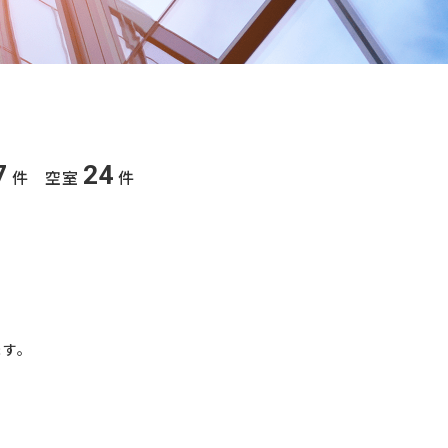
7
24
件 空室
件
ます。