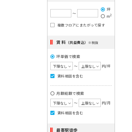
で
希
ご
は
坪
望
単
希
〜
2
m
一
の
望
キ
複数フロアにまたがって探す
駅
の
ー
を
ワ
エ
ー
選
賃 料
リ
（共益費込）
※税抜
ド
択
ア
で
検
坪単価で検索
し
を
索
て
選
〜
円/坪
し
く
択
て
賃料相談を含む
く
だ
し
だ
さ
て
さ
月額総額で検索
い。
い。
く
×
1
〜
円/月
だ
大
度
さ
手
賃料相談を含む
に
町
い。
日
選
1
本
最寄駅徒歩