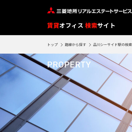
フ
※
リ
閲
ー
覧
路
エ
賃貸
オフィス
検索
サイト
ワ
履
線
リ
ー
歴
を
ア
トップ
路線から探す
品川シーサイド駅の検索
ド
SEARCH
0
は
ク
ク
エ
選
を
1
で
リ
リ
物件検索
リ
90
択
選
駅
PROPERTY
ア
ア
ア
検
再
日
す
択
再
検
索
フ
検
が
る
す
索
索
す
ロ
過
す
る
す
る
ア
る
ぎ
る
閲
る
東
覧
と
東
履
京
再検索する
神
自
歴
京
神
動
※