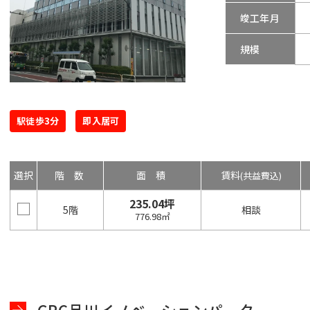
竣工年月
規模
駅徒歩3分
即入居可
選択
階数
面積
賃料
(共益費込)
235.04坪
5階
相談
776.98㎡