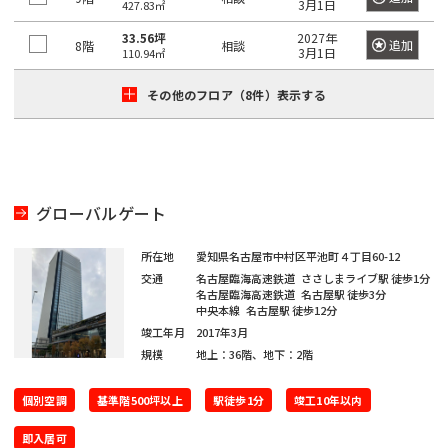
田
町
海
3月1日
427.83㎡
吉
馬
下
和
岸
笹
祥
場
33.56坪
2027年
宮
日
追加
8階
相談
泉
3月1日
110.94㎡
塚
寺
駅
比
本
芝
町
駅
町
その他のフロア（8件）表示する
橋
浦
目
神
人
三
白
払
白
田
形
鷹
駅
方
金
佐
町
駅
町
台
久
池
グローバルゲート
日
間
袋
市
台
本
町
駅
所在地
愛知県名古屋市中村区平池町４丁目60-12
谷
場
橋
交通
名古屋臨海高速鉄道
ささしまライブ駅
徒歩1分
砂
神
蛎
名古屋臨海高速鉄道
名古屋駅
徒歩3分
大
土
中央本線
名古屋駅
徒歩12分
田
殻
塚
竣工年月
2017年3月
原
相
町
駅
規模
地上：36階、地下：2階
町
生
日
町
巣
個別空調
基準階500坪以上
駅徒歩1分
竣工10年以内
大
本
鴨
久
東
橋
即入居可
駅