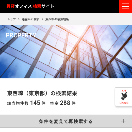
フ
賃貸
オフィス
入居可能時期
検索
サイト
フ
ロ
リ
路
エ
トップ
路線から探す
東西線の検索結果
ア
ー
0
検索エリア
線
リ
エ
16
閲
ク
ク
PROPERTY
ワ
リ
リ
リ
を
ア
覧
駅
ア
ア
東西線
ア
ー
こだわり条件
再
選
を
履
再
検
ド
択
選
検
変更する
歴
索
制震・免震構造
個別空調
で
索
す
択
す
※
竣工予定
基準階500坪以上
す
検
る
る
す
閲
る
VR画像有
覧
索
る
こだわり検索条件
履
す
歴
東西線（東京都）の検索結果
は
東
る
90
145
288
該当物件数
件 空室
件
東
日
京
この条件で再検索する
神
が
再検索す
過
京
神
る
条件を変えて再検索する
奈
ぎ
※
千
る
奈
英