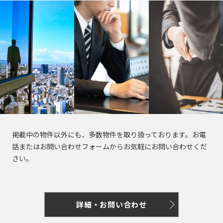
東
電
駅
駅
東
東
東
新
大
荒
浅
三
鉄
田
明
表
金
明
東
東
参
新
急
東
町
急
急
急
宿
江
川
草
田
新
恵
馬
治
豊
参
台
治
急
急
道
大
田
急
大
多
世
線
戸
線
線
線
鍛
富
比
場
神
洲
道
駅
神
目
池
駅
塚
園
東
井
摩
田
全
線
全
全
全
冶
寿
駅
宮
駅
駅
宮
黒
上
駅
都
横
町
川
谷
駅
全
駅
駅
駅
入
白
外
町
駅
前
前
線
線
市
線
線
線
線
駅
東
東
東
東
東
東
東
船
早
月
青
金
京
苑
茗
駅
駅
線
王
新
早
五
目
急
急
急
急
急
急
急
神
六
稲
島
山
高
前
荷
電
宿
都
稲
反
黒
湊
京
京
池
目
多
大
世
東
田
田
鉄
本
田
表
駅
一
輪
北
駅
谷
駅
庁
田
田
駅
王
王
上
黒
摩
井
田
横
園
鍛
木
駅
参
丁
駅
参
駅
京
明
前
駅
駅
相
井
新
青
線
線
川
町
谷
線
都
冶
駅
道
目
道
王
新
白
石
駅
模
の
神
富
麻
山
後
全
全
線
線
線
全
市
町
駅
駅
駅
掲載中の物件以外にも、多数物件を取り扱っております。お電
線
宿
面
高
金
町
原
頭
神
楽
町
布
一
楽
駅
駅
全
全
全
駅
線
話またはお問い合わせフォームからお気軽にお問い合わせくだ
三
新
影
輪
台
内
線
線
谷
坂
乃
駅
永
十
新
丁
園
駅
駅
駅
京
全
京
京
京
さい。
築
丁
宿
橋
台
駅
急
五
目
渋
神
町
駅
木
田
番
宿
目
駅
王
駅
王
王
電
地
目
西
駅
駅
銀
反
黒
蒲
大
三
谷
田
駅
坂
町
駅
三
駅
相
井
線
鉄
京
白
駅
口
飯
座
本
田
駅
田
井
軒
駅
渋
京
駅
駅
丁
模
の
全
月
急
学
泉
金
駅
神
虎
田
一
六
赤
郷
駅
駅
町
茶
谷
詳細・お問い合わせ
急
目
原
頭
駅
島
空
曙
習
岳
高
不
代
田
ノ
橋
赤
丁
半
本
坂
三
駅
屋
駅
本
駅
線
線