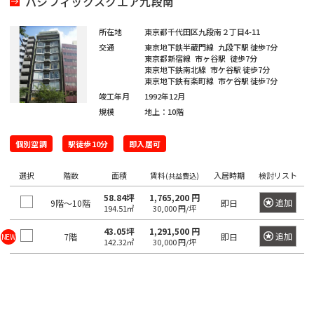
パシフィックスクエア九段南
門
原
本
駅
谷
町
崎
千
宿
橋
町
所在地
東京都千代田区九段南２丁目4-11
麻
駄
駅
大
代々
浜
原
交通
東京地下鉄半蔵門線
九段下駅
徒歩7分
布
ケ
井
木
町
東京都新宿線
市ヶ谷駅
徒歩7分
町
一
台
代々
東京地下鉄南北線
市ケ谷駅
徒歩7分
谷
町
ツ
東京地下鉄有楽町線
市ケ谷駅
徒歩7分
木駅
初
駅
日
駅
富
橋
竣工年月
1992年12月
東
台
本
久
規模
地上：10階
麻
新
代々
大
橋
町
外
布
宿
元
木駅
森
大
個別空調
駅徒歩10分
即入居可
神
駅
代々
駅
新
伝
田
麻
新
木町
選択
階数
面積
賃料
入居時期
検討リスト
小
(共益費込)
馬
布
新
宿
蒲
川
神
町
58.84坪
1,765,200 円
十
大
追加
9階～10階
即日
富
駅
田
194.51㎡
30,000 円/坪
町
田
番
久
ヶ
駅
日
練
43.05坪
1,291,500 円
追加
東
7階
即日
NEW
保
谷
142.32㎡
30,000 円/坪
津
本
塀
南
中
駅
久
橋
町
麻
幡
野
戸
堀
布
高
ヶ
駅
町
神
留
田
谷