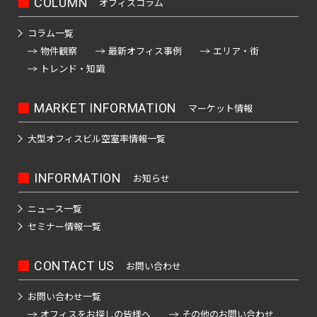
駅
士
駅
駅
駒
堂
COLUMN
オフィスコラム
府
落
駅
立
押
駅
線
之
駅
道
ノ
町
東
田
町
見
込
前
中
合
会
上
全
江
橋
レ
北
人
駅
池
コラム一覧
駅
駅
湯
駅
駅
駅
駅
浅
川
駅
駅
駅
駅
ー
千
飯
形
袋
物件観察
最新オフィス事例
エリア・街
島
東
草
駅
ゆ
南
ル
末
新
住
田
町
駅
トレンド・知識
赤
中
駅
り
新
京
橋
春
砂
広
か
御
駅
橋
駅
坂
河
大
宿
モ
も
駅
日
町
池
町
徒
西
見
原
め
MARKET INFORMATION
マーケット情報
森
駅
ゆ
ノ
駅
梅
九
小
駅
袋
駅
町
日
附
駅
本
海
り
レ
島
段
伝
駅
駅
大型オフィスビル
空室率情報一覧
暮
駅
南
所
白
岸
か
ー
西
上
駅
北
馬
高
里
新
吾
山
駅
も
ル
葛
要
野
両
町
四
幡
駅
宿
INFORMATION
お知らせ
妻
駅
め
全
西
九
西
町
広
国
駅
ツ
不
平
ゆ
駅
首
橋
駅
新
段
駅
駅
小
駅
町
谷
都
動
ニュース一覧
千
和
り
駅
圏
井
南
秋
路
屋
駅
駅
セミナー情報一覧
参
石
島
か
新
モ
葛
地
門
駅
葉
駅
都
駅
宮
つ
押
駅
駅
も
ノ
隼
西
下
市
前
原
四
京
橋
く
鉄
上
め
CONTACT US
お問い合わせ
レ
竹
町
駅
鉄
上
仲
駅
北
谷
道
王
新
京
駅
ば
駅
全
ー
ノ
成
野
町
千
三
八
お問い合わせ一覧
板
急
エ
駅
平
ル
塚
仲
増
駅
駅
住
丁
王
代々
オフィスをお探しの皆様へ
その他のお問い合わせ
橋
蒲