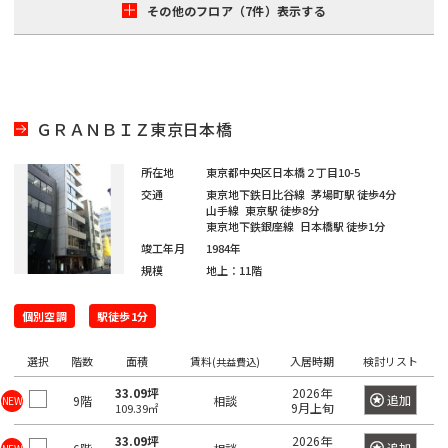
日
その他のフロア（7件）表示する
神
野
本
田
駅
橋
北
室
御
乗
町
徒
物
ＧＲＡＮＢＩＺ東京日本橋
町
町
日
駅
本
所在地
東京都中央区日本橋２丁目10-5
神
橋
交通
東京地下鉄日比谷線
茅場町駅
徒歩4分
秋
山手線
東京駅
徒歩8分
田
本
東京地下鉄銀座線
日本橋駅
徒歩1分
葉
西
町
竣工年月
1984年
原
福
規模
地上：11階
駅
田
日
町
本
個別空調
駅徒歩1分
神
橋
田
神
選択
階数
面積
賃料
入居時期
検討リスト
(共益費込)
小
駅
田
舟
33.09坪
2026年
追加
9階
相談
NEW
9月上旬
美
109.39㎡
町
倉
33.09坪
2026年
追加