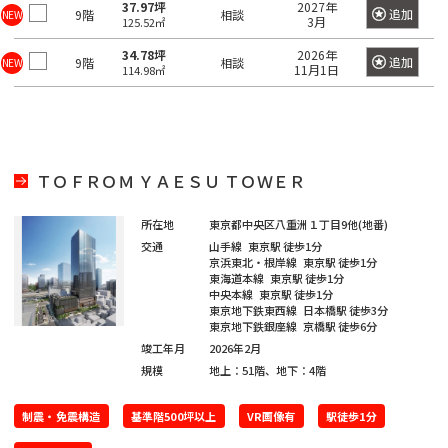
四
大
37.97坪
2027年
川
江
摩
板
町
馬
駅
宿
臨
追加
9階
田
相談
NEW
3月
南
大
柳
125.52㎡
谷
神
塚
戸
市
橋
町
高
駅
海
駅
越
塚
橋
三
南
南
麹
34.78坪
2026年
川
秋
駅
輪
追加
9階
相談
NEW
公
高
中
11月1日
114.98㎡
南
栄
品
そ
町
日
区
葉
吉
ゲ
東
園
輪
音
浅
島
神
大
町
川
の
本
原
祥
ー
京
駅
羽
草
宮
塚
一
杉
他
橋
駅
寺
ト
駅
虎
亀
橋
愛
前
北
番
並
東
馬
駅
ウ
ノ
関
戸
高
住
品
町
ＴＯＦＲＯＭ ＹＡＥＳＵ ＴＯＷＥＲ
区
京
御
喰
有
ェ
門
口
鳥
東
田
町
川
都
茶
国
町
楽
新
イ
越
二
板
所在地
東京都中央区八重洲１丁目9他(地番)
下
ノ
立
町
六
本
砂
駅
広
荒
東
番
交通
山手線
東京駅
徒歩1分
橋
日
水
駅
駅
本
駒
尾
京浜東北・根岸線
東京駅
徒歩1分
木
大
町
区
本
新
駅
東海道本線
東京駅
徒歩1分
品
木
込
町
井
中央本線
東京駅
徒歩1分
立
橋
新
木
川
恵
東京地下鉄東西線
日本橋駅
徒歩3分
三
水
川
横
橋
東京地下鉄銀座線
京橋駅
徒歩6分
元
本
場
駅
比
内
勝
番
道
駅
山
竣工年月
2026年2月
駅
赤
郷
寿
藤
島
町
規模
地上：51階、地下：4階
橋
町
大
坂
町
豊
浜
湯
駅
崎
恵
南
四
制震・免震構造
基準階500坪以上
VR画像有
駅徒歩1分
田
東
松
赤
島
駅
比
大
大
番
飯
駅
日
町