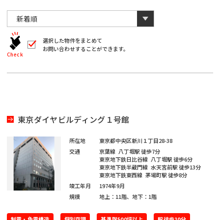
川
と
千
数
葉
自
字
川
埼
動
は
葉
全
的
埼
角
に
選択した物件をまとめて
玉
で
お問い合わせすることができます。
削
入
北
Check
玉
除
力
さ
北
し
海
宮
て
れ
く
ま
海
宮
だ
道
城
す。
愛
さ
い。
道
城
愛
※
知
東京ダイヤビルディング１号館
キ
大
ー
知
ワ
大
所在地
東京都中央区新川１丁目28-38
閉じる
阪
ー
交通
京葉線
八丁堀駅
徒歩7分
ド
福
東京地下鉄日比谷線
八丁堀駅
徒歩6分
阪
検
東京地下鉄半蔵門線
水天宮前駅
徒歩13分
福
索
東京地下鉄東西線
茅場町駅
徒歩8分
岡
で
※
竣工年月
1974年9月
は
岡
単
規模
地上：11階、地下：1階
ご
※
一
希
キ
ご
ー
制震・免震構造
個別空調
基準階500坪以上
駅徒歩10分