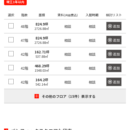
坂
寿
竣工1年以内
京
井
町
田
本
五
駅
西
町
八
北
橋
橋
反
選択
階数
面積
賃料
入居時期
検討リスト
(共益費込)
大
五
王
田
青
駅
田
恵
信
井
番
824.9坪
追加
48階
子
日
相談
相談
町
山
駅
2726.88㎡
比
濃
町
市
駅
本
駅
寿
町
824.9坪
追加
47階
相談
相談
南
ケ
橋
目
2726.88㎡
南
六
西
高
青
谷
久
黒
歌
番
162.71坪
八
追加
42階
輪
相談
相談
山
駅
松
駅
神
537.88㎡
舞
町
王
ゲ
町
泉
伎
468.29坪
追加
42階
愛
相談
相談
四
子
恵
ー
1548.03㎡
町
神
町
宕
ツ
駅
日
比
ト
田
164.2坪
追加
42階
相談
相談
谷
本
寿
ウ
神
542.14㎡
下
猿
芝
駅
橋
駅
ェ
山
落
楽
公
その他のフロア（15件）表示する
富
イ
町
合
町
園
信
渋
沢
駅
濃
谷
千
町
馬
神
芝
町
駅
品
駄
場
田
大
駅
日
川
ヶ
下
三