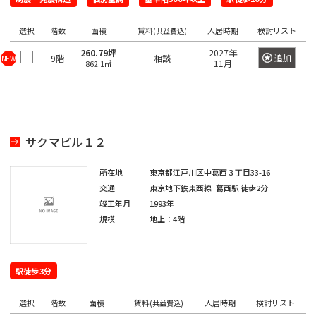
望
希
ワ
の
ー
望
選択
階数
面積
賃料
入居時期
検討リスト
ド
(共益費込)
駅
の
で
260.79坪
2027年
検
を
追加
9階
相談
NEW
エ
11月
862.1㎡
索
選
リ
し
て
択
ア
く
し
だ
を
さ
て
選
い。
サクマビル１２
く
×
択
大
だ
し
手
所在地
東京都江戸川区中葛西３丁目33-16
町
さ
て
交通
東京地下鉄東西線
葛西駅
徒歩2分
日
い。
く
本
竣工年月
1993年
橋
1
だ
規模
地上：4階
/
度
〇
さ
大
に
い。
手
選
町
1
駅徒歩3分
択
度
〇
で
日
選択
階数
面積
賃料
入居時期
検討リスト
(共益費込)
に
本