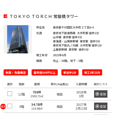
橋
新
渋
大
池
白
上
豊
墨
目
大
中
町
立
八
そ
東
里
岩
京
駅
本
駅
京
日
駅
子
駅
中
駅
暮
駅
宿
谷
崎
袋
山
野
洲
田
黒
田
野
世
田
川
八
武
大
重
の
京
駅
駅
駅
町
駅
本
駅
本
里
東
区
区
区
区
田
市
市
王
蔵
恵
八
昭
八
手
洲
有
他
駅
恵
駅
橋
町
駅
ＴＯＫＹＯ ＴＯＲＣＨ 常盤橋タワー
新
西
道
上
東
小
東
有
谷
子
野
三
亀
神
比
王
新
島
丁
町
楽
比
駅
駅
橋
新
玄
大
池
石
上
明
京
区
市
北
市
新
河
戸
田
寿
西
子
橋
駅
堀
町
上
寿
所在地
東京都千代田区大手町２丁目6-4
宿
坂
崎
袋
川
野
丸
橋
区
橋
島
駅
駅
駅
国
駅
駅
馬
駅
駅
野
交通
東京地下鉄東西線
大手町駅
徒歩1分
駅
西
東
山手線
東京駅
徒歩3分
三
の
駅
駅
立
喰
駅
東海道・山陽新幹線
東京駅
徒歩3分
新
北
桜
東
西
後
台
雲
日
荒
鷹
錦
御
渋
品
越
内
新
大
駅
町
東京地下鉄丸ノ内線
大手町駅
徒歩1分
橋
新
丘
五
池
楽
東
本
上越新幹線
東京駅
徒歩3分
川
市
品
北
糸
茶
谷
川
中
橋
御
崎
駅
青
竣工年月
2021年6月
宿
町
反
袋
有
橋
区
川
千
町
ノ
駅
立
駅
島
駅
徒
駅
浜
水
秋
海
規模
地上：38階、地下：5階
田
調
楽
駅
住
駅
水
川
錦
駅
町
松
四
南
南
道
葉
銀
足
布
新
町
浜
駅
駅
駅
糸
駅
木
制震・免震構造
基準階500坪以上
駅徒歩1分
竣工5年以内
町
谷
平
西
池
原
座
立
市
両
宿
新
松
町
小
場
台
五
袋
内
区
国
四
駅
木
町
秋
駅
選択
階数
面積
賃料
入居時期
検討リスト
(共益費込)
芝
四
日
根
日
町
反
府
幸
駅
ツ
場
駅
葉
東
谷
駒
向
岸
本
758坪
2028年
田
葛
中
池
町
追加
12階
谷
新
駅
相談
原
3月
2505.73㎡
三
陽
坂
円
込
橋
飾
市
浅
袋
田
駅
小
駅
田
千
下
町
山
東
永
小
34.78坪
2027年
区
草
駅
葛
町
追加
9階
相談
NEW
岩
佐
1月11日
114.98㎡
北
石
谷
町
品
多
田
伝
橋
新
西
駅
神
駅
港
賀