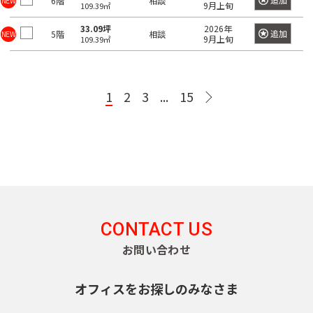
6階
相談
NEW
9月上旬
109.39㎡
町
日
東
京
本
33.09坪
2026年
メ
追加
5階
相談
NEW
神
9月上旬
109.39㎡
橋
ト
ロ
田
茅
有
日
千
半
副
丸
須
場
東
南
銀
楽
比
代
蔵
都
ノ
田
1
2
3
...
15
町
西
北
座
町
谷
田
門
心
内
町
線
線
線
線
線
線
線
線
線
日
神
日
東
千
有
半
南
副
銀
丸
本
東
京
田
比
西
代
楽
蔵
北
都
座
ノ
橋
都
東
谷
線
田
町
門
線
心
線
内
交
兜
通
松
線
全
線
線
線
全
線
全
線
町
都
局
都
都
都
都
下
全
駅
全
全
全
駅
全
駅
全
営
営
営
営
営
CONTACT US
町
八
駅
駅
駅
駅
駅
駅
大
新
荒
三
浅
落
目
渋
丁
お問い合わせ
江
宿
川
田
草
神
中
合
代々
新
渋
黒
渋
谷
池
堀
戸
線
線
線
線
田
目
駅
木公
木
谷
駅
谷
駅
袋
線
オフィスをお探しのみなさま
都
都
都
都
都
東
富
新
黒
園駅
場
駅
駅
駅
急
営
営
営
営
営
高
白
表
山
川