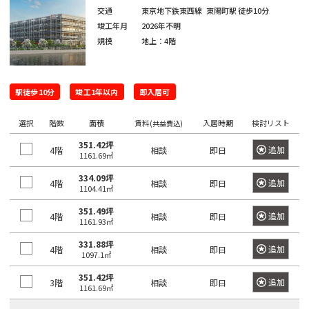
保
神
箱
交通
東京地下鉄東西線
東陽町駅
徒歩10分
田
崎
駒
竣工年月
2026年不明
高
規模
地上：4階
町
込
田
岩
駅
馬
本
日
場
町
本
田
駅徒歩10分
竣工1年以内
即入居可
橋
端
神
選択
階数
面積
賃料
入居時期
検討リスト
(共益費込)
小
駅
田
網
351.42坪
追加
4階
相談
即日
1161.69㎡
岩
日
町
本
暮
334.09坪
追加
4階
相談
即日
1104.41㎡
町
日
里
本
駅
351.49坪
追加
4階
相談
即日
神
1161.93㎡
橋
田
鶯
本
331.88坪
追加
4階
相談
即日
1097.1㎡
紺
谷
石
屋
駅
町
351.42坪
追加
3階
相談
即日
1161.69㎡
町
上