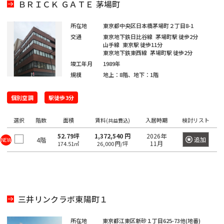
田
町
海
ＢＲＩＣＫ ＧＡＴＥ 茅場町
吉
馬
下
和
岸
笹
祥
場
宮
日
泉
所在地
東京都中央区日本橋茅場町２丁目8-1
塚
寺
駅
比
本
芝
交通
東京地下鉄日比谷線
茅場町駅
徒歩2分
町
駅
山手線
東京駅
徒歩11分
町
橋
浦
目
東京地下鉄東西線
茅場町駅
徒歩2分
神
人
竣工年月
1989年
三
白
払
白
田
形
規模
地上：8階、地下：1階
鷹
駅
方
金
佐
町
駅
町
台
久
個別空調
駅徒歩3分
池
日
間
袋
市
台
本
選択
階数
面積
賃料
入居時期
検討リスト
(共益費込)
町
駅
谷
場
橋
52.79坪
1,372,540 円
2026年
追加
4階
NEW
砂
11月
174.51㎡
26,000 円/坪
神
蛎
大
土
田
殻
塚
原
相
町
駅
町
生
日
町
巣
三井リンクラボ東陽町１
大
本
鴨
久
東
橋
駅
所在地
東京都江東区新砂１丁目625-73他(地番)