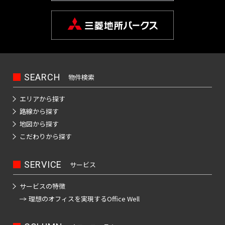
京
品
天
本
町
田
駅
カ
京
駅
谷
三
銀
桜
山
宿
豊島
駅
谷
大
成
宝
川
空
町
町
駅
橋
都
イ
神
成
東
駅
越
座
東
新
駅
線
線全
駅
前
押
町
駅
橋
駅
屋
下
茅
駅
立
ツ
田
本
銀
二
前
駅
京
町
全
駅
駅
上
駅
日
駅
駅
板
場
飯
大
芦
リ
駿
線
座
重
駅
市
駅
駅
駅
新
線
馬
比
春
前
橋
町
田
京
学
花
ー
池
河
駅
橋
ケ
吉
京
京
小
日
馬
喰
谷
日
駅
駅
駅
橋
水
橋
銀
田
駅
用
公
駅
西
袋
台
前
谷
祥
成
成
本
場
横
急
駅
SEARCH
物件検索
駅
築
駅
天
駅
座
賀
園
武
駅
駅
駅
小
寺
押
本
電
橋
駅
山
成
門
押
神
鉄
地
宮
駅
駅
駅
新
田
駅
上
線
エリアから探す
駅
大
駅
本
増
前
江
日
上
椎
田
駅
大
前
飯
宿
急
青
線
全
路線から探す
手
郷
駅
仲
戸
本
霞
二
府
駅
名
淡
手
駅
田
駅
小
人
物
全
駅
浜
地図から探す
町
三
八
町
川
橋
ケ
子
中
町
路
町
橋
田
形
横
駅
町
こだわりから探す
駅
丁
曳
丁
駅
橋
錦
駅
関
玉
競
高
駅
町
駅
駅
日
原
町
丁
駅
目
舟
堀
駅
糸
駅
川
馬
田
小
東
京
暮
線
駅
神
駅
木
三
駅
SERVICE
京
駅
西
サービス
駅
新
町
後
駅
正
馬
田
成
里
菊
保
モ
場
護
越
国
神
御
駅
楽
門
場
急
ノ
東
鮫
曳
駅
川
町
サービスの特徴
上
東
茅
駅
国
レ
前
会
田
茶
園
前
駅
小
日
洲
舟
東
ー
駅
駅
理想のオフィスを
実現するOffice Well
野
向
場
寺
押
駅
議
ノ
駅
ル
駅
町
田
本
駅
駅
京
東
御
島
富
町
駅
上
事
下
水
屋
原
一
橋
水
モ
陽
神
徒