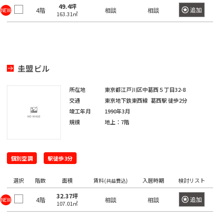
き
選
橋
49.4坪
追加
4階
相談
相談
NEW
163.31㎡
る
択
駅
で
は
き
最
る
大
エ
圭盟ビル
100
リ
件
所在地
東京都江戸川区中葛西５丁目32-8
ア
交通
東京地下鉄東西線
葛西駅
徒歩2分
で
は
竣工年月
1990年3月
す。
最
規模
地上：7階
大
100
東
東
京
件
京
個別空調
駅徒歩3分
都
で
都
す。
の
選択
階数
面積
賃料
入居時期
検討リスト
(共益費込)
賃
32.37坪
貸
追加
4階
相談
相談
NEW
107.01㎡
東
オ
東
京
フ