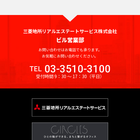
港
橋
東
院
寺
輪
大
動
官
司
門
駅
坂
目
蔵
木
見
丁
駅
新
線
全
全
晴
線
駅
新
下
駅
駅
崎
前
尾
山
池
町
ヒ
駅
駅
門
一
東
附
目
宿
駅
駅
京
京
海
東
宿
駅
九
広
駅
山
松
駅
尻
ル
駅
丁
新
駅
駅
武
駅
急
急
九
三
三
駅
鉄
神
段
国
有
小
台
陰
大
ズ
目
宿
京
渋
勝
本
空
道
段
向
田
田
三菱地所リアルエステートサービス株式会社
東武
東
中
田
下
会
楽
九
溜
御
路
駅
神
橋
初
駅
駅
駅
王
谷
ど
線
港
下
牛
原
駅
駅
ビル営業部
伊勢
武
目
神
駅
議
町
段
池
茶
駅
社
駅
台
永
駅
き
全
線
駅
込
駅
崎・
東
二
黒
保
霞
事
駅
下
溜
西
山
ノ
前
駅
山
お問い合わせはお電話でも承ります。
大
芝
駅
全
柳
竹
大師
上
蒲
子
駅
三
町
ケ
堂
駅
池
早
王
水
駅
お気軽にお問い合わせください。
神
駅
神
大
門
公
駅
町
橋
永
線
線
田
玉
軒
笹
関
前
山
稲
駅
駅
泉
泉
03-3510-3100
保
塚
駅
園
東
東武
TEL
西
駅
祐
神
駅
田
神
駅
川
茶
塚
駅
駅
王
田
南
駅
武
岳
糀
町
駅
駅
武
伊勢
受付時間 9：30 〜 17：30
（平日）
天
田
町
保
虎
淡
駅
鉄
屋
駅
駅
駅
大
新
寺
谷
駅
牛
前
東
崎・
道
大
寺
小
日
霞
駅
町
ノ
路
西武
西
駅
駒
沢
橋
御
駅
駅
込
駅
上
大師
手
駅
明
川
比
ケ
駅
永
池
門
町
池
武
場
駅
小
駅
成
神
線
線全
町
麹
駒
大
町
谷
関
田
袋
駅
駅
袋・
新
東
品
大
川
巣
門
楽
学
全
駅
駅
町
大
沢
前
駅
駅
町
駅
豊島
宿
大
東
川
鳥
町
鴨
駅
坂
芸
駅
神
駅
手
新
大
大
駅
駅
線
線
前
銀
駅
居
駅
新
東
日
駅
大
西
西武
田
銀
日
町
要
京
橋
手
学
駅
座
内
駅
成
田
池
京
本
市
学
八
武
池
錦
座
比
駅
四
町
駅
町
駅
電
北
岩
駅
幸
飯
駅
袋
ス
橋
ケ
駅
幡
新
袋・
町
鉄
駅
谷
ツ
駅
駅
明