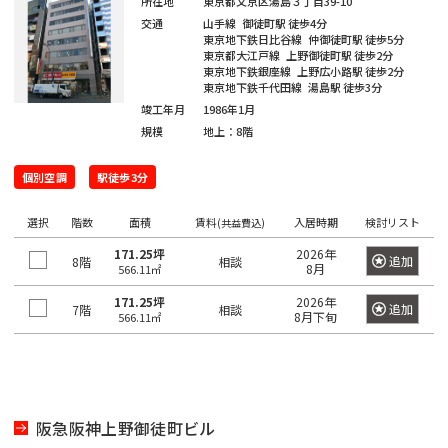
橋
新
渋
大
池
白
上
豊
墨
目
大
中
町
立
八
所在地
東京都文京区湯島３丁目39-10
そ
東
里
岩
京
駅
本
駅
京
日
駅
子
駅
中
駅
暮
駅
交通
山手線
御徒町駅
徒歩4分
宿
谷
崎
袋
山
野
洲
田
黒
田
野
世
田
川
八
武
大
重
の
京
駅
駅
駅
町
駅
本
駅
本
里
東京地下鉄日比谷線
仲御徒町駅
徒歩5分
東
区
区
区
区
田
市
市
王
蔵
恵
八
昭
八
手
洲
有
他
東京都大江戸線
上野御徒町駅
徒歩2分
駅
恵
駅
橋
町
駅
新
西
道
上
東
小
東
有
東京地下鉄銀座線
上野広小路駅
徒歩2分
谷
子
野
三
亀
神
比
王
新
島
丁
町
楽
比
駅
駅
東京地下鉄千代田線
湯島駅
徒歩3分
橋
新
玄
大
池
石
上
明
京
区
市
北
市
新
河
戸
田
寿
西
子
橋
駅
堀
町
上
寿
竣工年月
1986年1月
宿
坂
崎
袋
川
野
丸
橋
区
橋
島
駅
駅
駅
国
駅
駅
馬
駅
駅
野
駅
規模
地上：8階
西
東
三
の
駅
駅
立
喰
駅
新
北
桜
東
西
後
台
雲
日
荒
鷹
錦
御
渋
品
越
内
新
大
駅
町
個別空調
駅徒歩3分
橋
新
丘
五
池
楽
東
本
川
市
品
北
糸
茶
谷
川
中
橋
御
崎
駅
青
宿
町
反
袋
有
橋
区
川
千
町
ノ
駅
立
駅
島
選択
階数
駅
徒
面積
賃料
入居時期
検討リスト
(共益費込)
駅
浜
水
秋
海
田
調
楽
駅
住
駅
水
川
錦
駅
町
171.25坪
2026年
松
四
南
南
道
葉
追加
8階
銀
相談
足
布
新
町
浜
8月
566.11㎡
駅
駅
駅
糸
駅
木
町
谷
平
西
池
原
座
立
市
両
宿
新
松
町
171.25坪
2026年
小
場
追加
7階
相談
台
五
袋
内
区
国
四
駅
木
8月下旬
町
秋
566.11㎡
駅
芝
四
日
根
日
町
反
府
幸
駅
ツ
場
駅
葉
東
谷
駒
向
岸
本
田
葛
中
池
町
谷
新
駅
原
三
陽
坂
円
込
橋
飾
市
浅
袋
田
駅
小
駅
田
千
下
町
山
東
永
小
区
草
駅
葛
町
岩
佐
阪急阪神上野御徒町ビル
北
石
谷
町
品
多
田
伝
橋
新
西
駅
神
駅
港
賀