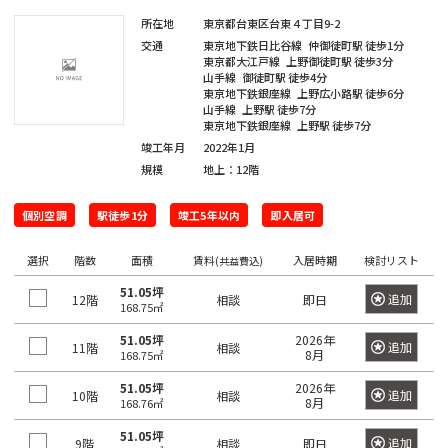
四
大
川
江
摩
板
町
馬
駅
宿
臨
田
南
大
柳
所在地
東京都台東区台東４丁目9-2
谷
神
塚
戸
市
橋
町
高
駅
海
駅
越
交通
東京地下鉄日比谷線
仲御徒町駅
徒歩1分
塚
橋
三
南
南
麹
川
秋
駅
輪
東京都大江戸線
上野御徒町駅
徒歩3分
公
高
中
南
栄
品
そ
山手線
御徒町駅
徒歩4分
町
日
区
葉
吉
ゲ
東
園
輪
音
浅
島
東京地下鉄銀座線
上野広小路駅
徒歩6分
神
大
町
川
の
本
原
祥
ー
京
山手線
上野駅
徒歩7分
駅
羽
草
宮
塚
一
東京地下鉄銀座線
上野駅
徒歩7分
杉
他
橋
駅
寺
ト
駅
虎
亀
橋
愛
前
北
竣工年月
2022年1月
番
並
東
馬
駅
ウ
ノ
関
戸
高
規模
地上：12階
住
品
町
区
京
御
喰
有
ェ
門
口
鳥
東
田
町
川
都
茶
国
町
楽
新
イ
越
個別空調
駅徒歩1分
竣工5年以内
即入居可
二
板
下
ノ
立
町
六
本
砂
駅
広
荒
東
番
橋
日
水
駅
駅
本
駒
選択
階数
面積
賃料
入居時期
検討リスト
(共益費込)
尾
木
大
町
区
本
新
駅
品
木
込
51.05坪
町
井
立
橋
追加
12階
新
相談
即日
木
川
恵
168.75㎡
三
水
川
横
橋
元
本
場
駅
比
内
勝
番
51.05坪
2026年
追加
11階
相談
道
駅
山
駅
赤
郷
8月
168.75㎡
寿
藤
島
町
橋
町
大
坂
町
51.05坪
2026年
豊
浜
追加
10階
相談
湯
駅
崎
恵
8月
168.76㎡
南
四
田
東
松
赤
島
駅
比
大
大
番
51.05坪
追加
飯
駅
日
9階
相談
即日
町