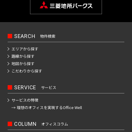
保
神
箱
田
崎
駒
高
町
込
田
岩
駅
馬
本
日
SEARCH
物件検索
場
町
本
田
橋
端
エリアから探す
神
小
駅
路線から探す
田
網
地図から探す
岩
日
町
こだわりから探す
本
暮
町
日
里
SERVICE
サービス
本
駅
神
橋
サービスの特徴
田
鶯
本
理想のオフィスを
実現するOffice Well
紺
谷
石
屋
駅
町
COLUMN
オフィスコラム
町
上