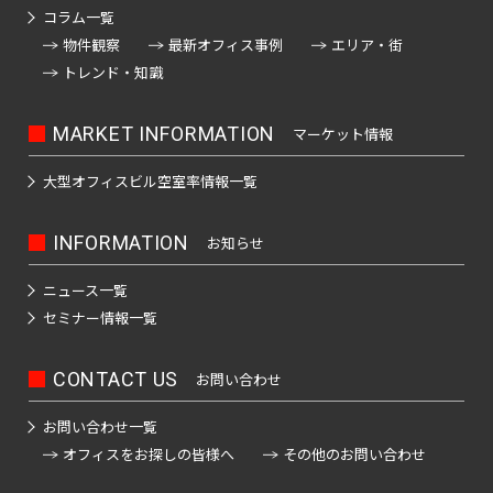
日
コラム一覧
神
野
本
物件観察
最新オフィス事例
エリア・街
田
駅
橋
トレンド・知識
北
室
御
乗
町
徒
物
MARKET INFORMATION
マーケット情報
町
町
日
大型オフィスビル
空室率情報一覧
駅
本
神
橋
秋
田
本
INFORMATION
お知らせ
葉
西
町
原
ニュース一覧
福
駅
セミナー情報一覧
田
日
町
本
神
橋
CONTACT US
お問い合わせ
田
神
小
駅
田
お問い合わせ一覧
舟
美
オフィスをお探しの皆様へ
その他のお問い合わせ
町
倉