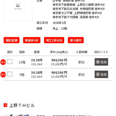
京
交通
山手線
御徒町駅
徒歩3分
都
ィ
東京地下鉄銀座線
上野広小路駅
徒歩4分
都
東京地下鉄日比谷線
仲御徒町駅
徒歩4分
ス
の
東京都大江戸線
上野御徒町駅
徒歩4分
を
賃
東京地下鉄千代田線
湯島駅
徒歩4分
探
貸
竣工年月
2026年3月
す
オ
規模
地上：10階
湘
フ
JR
南
東
総
京浜
ィ
個別空調
駅徒歩3分
竣工1年以内
即入居可
中
総
武
横
常
新
横
八
海
武・
埼
南
青
京
ス
東
山
央
武
蔵
須
を
磐
宿
浜
高
道
中央
京
武
梅
葉
北・
手
選択
階数
面積
賃料
入居時期
検討リスト
(共益費込)
本
本
野
賀
探
東
線
ラ
線
線
本
緩行
線
線
線
線
根岸
線
線
線
線
線
す
39.38坪
984,500 円
京
追加
10階
即日
NEW
イ
線
線
線
130.18㎡
25,000 円/坪
八
東
世
千
東
常
総
中
埼
湘
南
横
横
総
青
八
京
武
山
京浜
新
品
文
江
目
中
町
渋
豊
台
墨
大
立
23
中
ン
王
京
港
田
代
39.38坪
984,500 円
海
磐
武・
央
京
南
武
浜
須
武
梅
高
葉
蔵
手
東
追加
宿
川
京
東
黒
野
田
谷
島
東
田
田
川
区
9階
即日
NEW
央
130.18㎡
25,000 円/坪
子
都
区
谷
田
道
線
中央
本
線
新
線
線
賀
本
線
線
線
野
線
北・
区
区
区
区
区
区
市
区
区
区
区
区
市
そ
区
市
下
区
区
本
全
緩行
線
全
宿
全
全
線
線
全
全
全
線
全
根岸
の
港
新
渋
品
豊
文
台
江
墨
目
大
中
世
町
立
八
東
東
千
中
線
駅
線全
全
駅
ラ
駅
駅
全
全
駅
駅
駅
全
駅
線全
他
区
宿
谷
川
島
京
東
東
田
黒
田
野
田
田
川
王
京
京
代
央
全
駅
駅
イ
駅
駅
駅
駅
上野ＴＨビル
区
区
区
区
区
区
区
区
区
区
区
谷
市
市
子
23
都
日
大
府
町
立
八
東
田
区
東
駅
ン
新
区
市
区
下
暮
小
東
崎
中
田
東
新
川
王
京
府
区
京
日
全