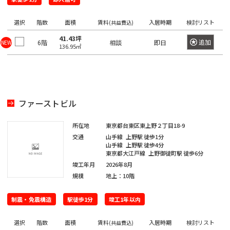
望
希
ワ
の
ー
望
選択
階数
面積
賃料
入居時期
検討リスト
ド
(共益費込)
駅
の
で
41.43坪
検
を
追加
6階
相談
即日
NEW
エ
136.95㎡
索
選
リ
し
て
択
ア
く
し
だ
を
さ
て
選
い。
ファーストビル
く
×
択
大
だ
し
手
所在地
東京都台東区東上野２丁目18-9
町
さ
て
交通
山手線
上野駅
徒歩1分
日
い。
山手線
上野駅
徒歩4分
く
本
東京都大江戸線
上野御徒町駅
徒歩6分
橋
1
だ
/
竣工年月
2026年8月
度
〇
さ
規模
地上：10階
大
に
い。
手
選
町
1
制震・免震構造
駅徒歩1分
竣工1年以内
択
度
〇
で
日
に
選択
階数
面積
賃料
入居時期
検討リスト
(共益費込)
本