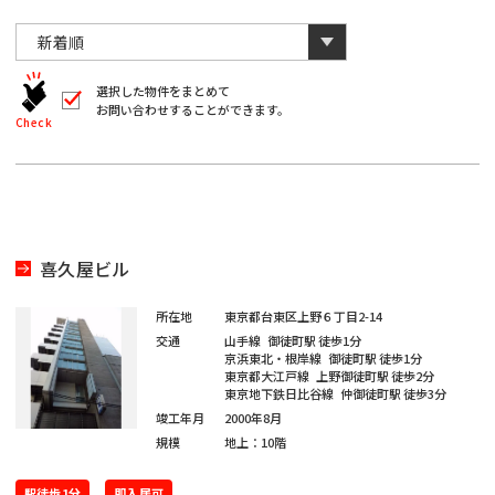
川
と
千
数
葉
自
字
川
埼
動
は
葉
全
的
埼
角
に
選択した物件をまとめて
玉
で
お問い合わせすることができます。
削
入
北
Check
玉
除
力
さ
北
し
海
宮
て
れ
く
ま
海
宮
だ
道
城
す。
愛
さ
い。
道
城
愛
※
知
喜久屋ビル
キ
大
ー
知
ワ
大
所在地
東京都台東区上野６丁目2-14
閉じる
阪
ー
交通
山手線
御徒町駅
徒歩1分
ド
福
京浜東北・根岸線
御徒町駅
徒歩1分
阪
検
東京都大江戸線
上野御徒町駅
徒歩2分
福
索
東京地下鉄日比谷線
仲御徒町駅
徒歩3分
岡
で
※
竣工年月
2000年8月
は
岡
単
規模
地上：10階
ご
※
一
希
キ
ご
ー
駅徒歩1分
即入居可