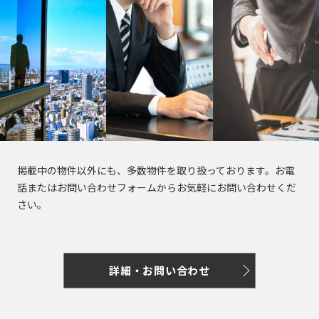
門
原
本
駅
谷
町
崎
千
宿
橋
町
麻
駄
駅
大
代々
浜
原
布
ケ
井
木
町
町
一
台
代々
谷
町
ツ
木駅
初
駅
日
駅
富
橋
東
台
本
久
麻
新
代々
大
橋
町
外
布
宿
元
木駅
森
大
神
駅
代々
駅
新
伝
田
麻
掲載中の物件以外にも、多数物件を取り扱っております。お電
新
木町
小
馬
話またはお問い合わせフォームからお気軽にお問い合わせくだ
布
新
宿
蒲
川
神
町
さい。
十
大
富
駅
田
町
田
番
久
ヶ
駅
日
練
東
保
谷
津
本
塀
南
中
駅
久
橋
町
詳細・お問い合わせ
麻
幡
野
戸
堀
布
高
ヶ
駅
町
神
留
田
谷