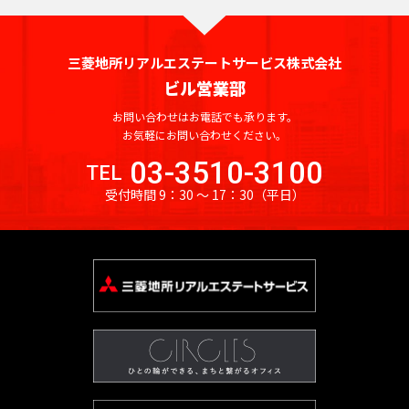
田
町
海
吉
馬
下
和
岸
笹
祥
場
宮
日
泉
塚
寺
駅
三菱地所リアルエステートサービス株式会社
比
本
芝
町
駅
ビル営業部
町
橋
浦
目
神
人
お問い合わせはお電話でも承ります。
三
白
払
白
田
形
お気軽にお問い合わせください。
鷹
駅
方
金
佐
町
03-3510-3100
駅
TEL
町
台
久
池
受付時間 9：30 〜 17：30
（平日）
日
間
袋
市
台
本
町
駅
谷
場
橋
砂
神
蛎
大
土
田
殻
塚
原
相
町
駅
町
生
日
町
巣
大
本
鴨
久
東
橋
駅