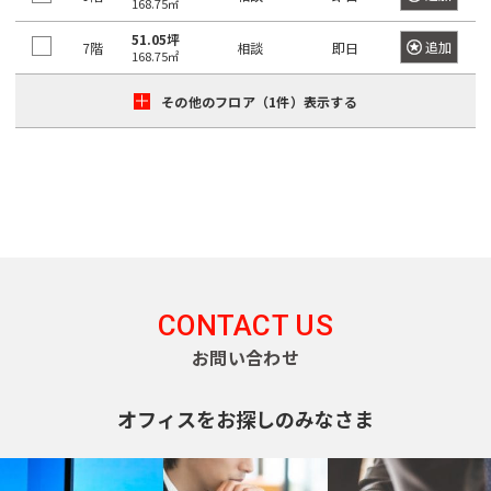
坂
168.75㎡
寿
京
井
町
田
本
五
駅
西
町
51.05坪
八
追加
7階
相談
即日
北
橋
橋
反
168.75㎡
大
五
王
田
青
駅
田
恵
信
井
番
子
日
町
その他のフロア（1件）表示する
山
駅
比
濃
町
市
駅
本
駅
寿
町
南
ケ
橋
目
南
六
西
高
青
谷
久
黒
歌
番
八
輪
山
駅
松
駅
神
舞
町
王
ゲ
町
泉
伎
愛
四
子
恵
ー
町
神
町
宕
ツ
駅
日
比
ト
田
谷
本
寿
ウ
神
CONTACT US
下
猿
芝
駅
橋
駅
ェ
山
落
楽
お問い合わせ
公
富
イ
町
合
町
園
信
渋
沢
駅
オフィスをお探しのみなさま
濃
谷
千
町
馬
神
芝
町
駅
品
駄
場
田
大
駅
日
川
ヶ
下
三