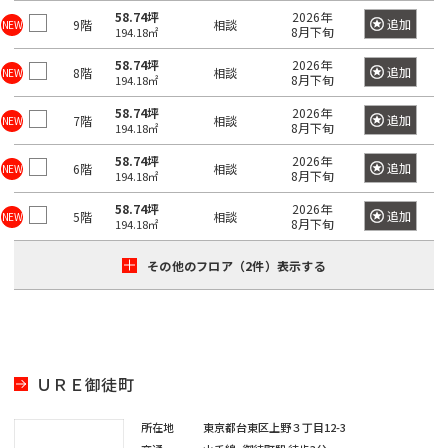
き
選
橋
58.74坪
2026年
追加
9階
相談
NEW
る
8月下旬
194.18㎡
択
駅
で
58.74坪
2026年
追加
8階
相談
NEW
8月下旬
は
194.18㎡
き
最
る
58.74坪
2026年
追加
7階
相談
NEW
8月下旬
194.18㎡
大
エ
100
リ
58.74坪
2026年
追加
6階
相談
NEW
8月下旬
194.18㎡
件
ア
で
58.74坪
2026年
は
追加
5階
相談
NEW
8月下旬
194.18㎡
す。
最
大
その他のフロア（2件）表示する
100
東
東
京
件
京
都
で
都
す。
の
ＵＲＥ御徒町
賃
貸
東
オ
東
所在地
東京都台東区上野３丁目12-3
京
フ