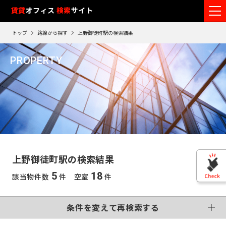
フ
賃貸
オフィス
入居可能時期
検索
サイト
フ
ロ
リ
路
エ
トップ
路線から探す
上野御徒町駅の検索結果
ア
ー
0
検索エリア
線
リ
エ
1
閲
ク
ク
PROPERTY
ワ
リ
リ
リ
を
ア
覧
駅
ア
ア
上野御徒町駅
ア
ー
こだわり条件
再
選
を
履
再
検
ド
択
選
検
変更する
歴
索
制震・免震構造
個別空調
で
索
す
択
す
※
竣工予定
基準階500坪以上
す
検
る
る
す
閲
る
VR画像有
覧
索
る
こだわり検索条件
履
す
歴
上野御徒町駅の検索結果
は
東
る
90
5
18
該当物件数
件 空室
件
東
日
京
この条件で再検索する
神
が
再検索す
過
京
神
る
条件を変えて再検索する
奈
ぎ
※
千
る
奈
英