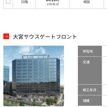
20階
相談
278.41㎡
大宮サウスゲートフロント
所在地
交通
竣工年月
規模