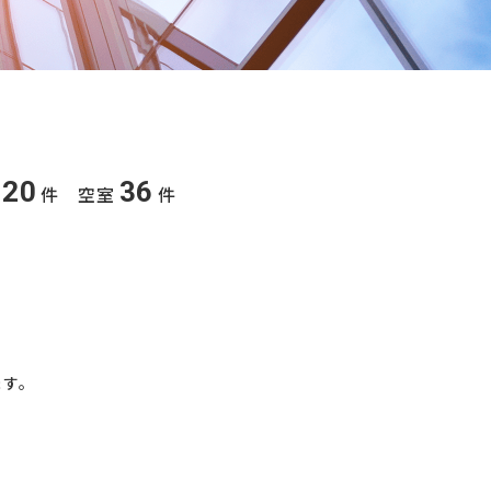
20
36
件 空室
件
ます。