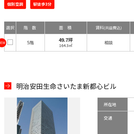
個別空調
駅徒歩3分
選択
階数
面積
賃料
(共益費込)
49.7坪
5階
相談
NEW
164.3㎡
明治安田生命さいたま新都心ビル
所在地
交通