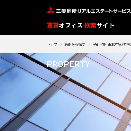
フ
※
リ
閲
ー
覧
路
エ
賃貸
オフィス
検索
サイト
ワ
履
線
リ
ー
歴
を
ア
トップ
路線から探す
宇都宮線(東北本線)の検
ド
SEARCH
0
は
ク
ク
エ
選
を
3
で
リ
リ
物件検索
リ
90
択
選
駅
PROPERTY
ア
ア
ア
検
再
日
す
択
再
検
索
フ
検
が
る
す
索
索
す
ロ
過
す
る
す
る
ア
る
ぎ
る
閲
る
東
覧
と
東
履
京
再検索する
神
自
歴
京
神
動
※