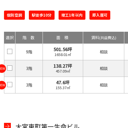
個別空調
駅徒歩10分
竣工1年以内
即入居可
選択
階数
面積
賃料
(共益費込)
501.56坪
9階
相談
1658.01㎡
138.27坪
3階
相談
NEW
457.09㎡
47.6坪
3階
相談
NEW
155.37㎡
大宮東町第一生命ビル