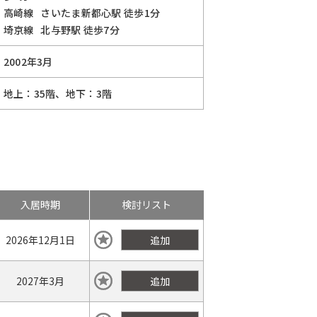
高崎線
さいたま新都心駅
徒歩1分
埼京線
北与野駅
徒歩7分
2002年3月
地上：35階、地下：3階
入居時期
検討リスト
2026年
12月1日
追加
2027年
3月
追加