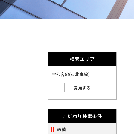
奈
千
英
的
奈
数
千
に
川
字
葉
埼
は
削
川
葉
埼
全
玉
角
除
で
玉
北
さ
入
力
北
れ
し
海
宮
検索エリア
ま
て
海
宮
く
す。
道
城
愛
だ
宇都宮線(東北本線)
さ
道
城
愛
い。
知
大
変更する
※
知
大
キ
閉じる
阪
ー
福
ワ
阪
福
ー
岡
こだわり検索条件
ド
※
検
岡
索
面積
ご
※