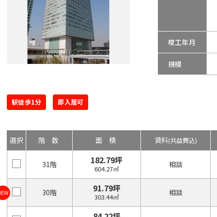
竣工年月
規模
駅徒歩1分
即入居可
選択
階数
面積
賃料
(共益費込)
182.79坪
31階
相談
604.27㎡
91.79坪
30階
相談
NEW
303.44㎡
84.22坪