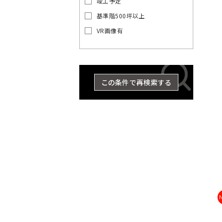
竣工予定
の
賃
基準階500坪以上
貸
VR画像有
オ
東
東
京
フ
京
都
ィ
都
ス
の
を
賃
この条件で再検索する
探
貸
す
オ
湘
フ
JR
ィ
南
総
京浜
東
中
横
総
武
ス
埼
新
横
八
京
武・
南
青
東
海
常
山
央
須
武
蔵
を
京
宿
浜
高
葉
中央
武
梅
北・
道
磐
手
探
東
本
賀
本
野
線
ラ
線
線
線
緩行
線
線
根岸
本
線
線
す
京
線
線
線
線
世
八
東
千
イ
線
線
線
品
豊
文
江
墨
目
中
町
23
渋
台
大
立
中
新
総
中
埼
湘
南
横
横
総
青
八
京
武
山
京浜
東
常
田
王
京
港
代
ン
川
島
京
東
田
黒
野
田
区
谷
東
田
川
央
宿
武・
央
京
南
武
浜
須
武
梅
高
葉
蔵
手
東
海
磐
谷
子
都
区
田
区
区
区
区
区
区
区
市
そ
区
区
区
市
区
区
中央
本
線
新
線
線
賀
本
線
線
線
野
線
北・
道
線
区
市
下
区
の
緩行
線
全
宿
全
全
線
線
全
全
全
線
全
根岸
本
全