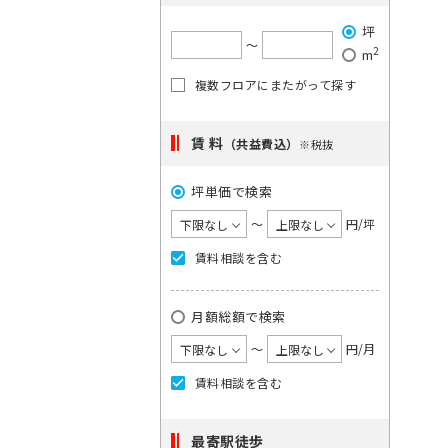
で
希
ご
は
坪
望
単
希
〜
2
m
一
の
望
キ
複数フロアにまたがって探す
駅
の
ー
を
ワ
エ
ー
選
賃 料
リ
（共益費込）
※税抜
ド
択
ア
で
検
坪単価で検索
し
を
索
て
選
〜
円/坪
し
く
択
て
賃料相談を含む
く
だ
し
だ
さ
て
さ
月額総額で検索
い。
い。
く
×
1
〜
円/月
だ
大
度
さ
手
賃料相談を含む
に
町
い。
日
選
1
本
最寄駅徒歩