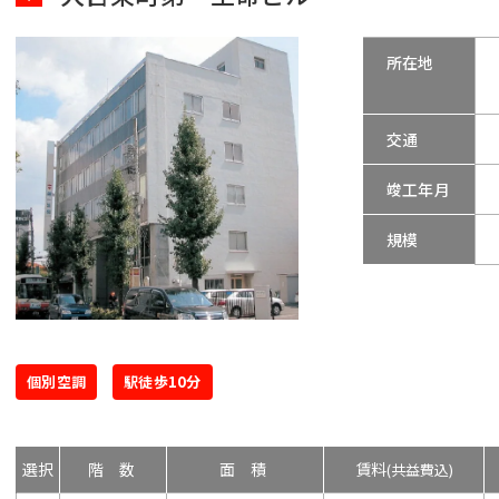
所在地
交通
竣工年月
規模
個別空調
駅徒歩10分
選択
階数
面積
賃料
(共益費込)