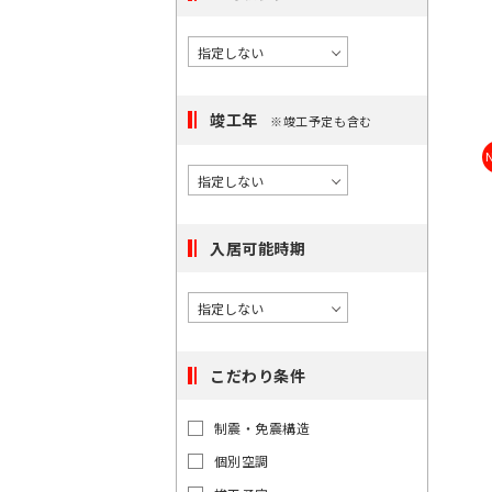
択
度
橋
/
で
に
〇
き
選
大
る
手
択
町
駅
竣工年
※竣工予定も含む
で
は
き
〇
最
日
る
本
大
エ
橋
100
リ
入居可能時期
件
ア
で
は
す。
最
大
こだわり条件
100
件
東
東
制震・免震構造
で
京
京
都
個別空調
す。
都