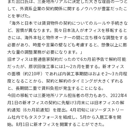
また出口氏は、三菱地所リアルに決定した大きな理由の一つと
して、外資系企業の契約関係に関するノウハウが豊富だったこ
とを挙げた。
「海外と日本では賃貸物件の契約についてのルールや手続きな
ど、習慣が異なります。我々日本法人がオフィスを移転すると
きには、海外本社と物件オーナーの間に立ち様々な調整をする
必要があり、時差や言葉の壁なども考慮すると、想像以上に膨
大な量の調整業務が必要になります。」
旧オフィスは普通借家契約だったので6カ月前予告で解約可能
だったが、原状回復工事には1～2カ月を要する。新オフィス
の面積（約210坪）であれば内装工事期間はおよそ2～3カ月程
度となることから、契約と解約のタイミングが大きくずれる
と、長期間二重で賃料負担が発生することになる。
今回の移転では三菱地所リアル担当者の尽力もあり、2022年4
月1日の新オフィスの契約に先駆け3月末には旧オフィスの解
約通知（6カ月前通知）を提出。4月初旬にはソーダストリー
ム社内でもタスクフォースを結成し、5月から入居工事を開
始。8月1日に新オフィスを開業することができた。