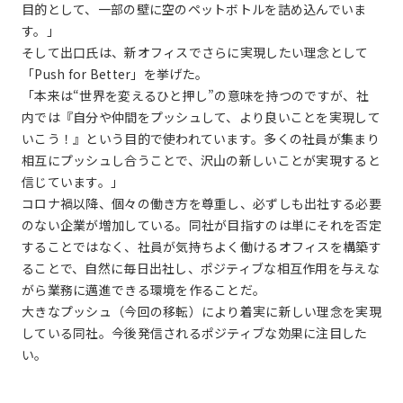
目的として、一部の壁に空のペットボトルを詰め込んでいま
す。」
そして出口氏は、新オフィスでさらに実現したい理念として
「Push for Better」を挙げた。
「本来は“世界を変えるひと押し”の意味を持つのですが、社
内では『自分や仲間をプッシュして、より良いことを実現して
いこう！』という目的で使われています。多くの社員が集まり
相互にプッシュし合うことで、沢山の新しいことが実現すると
信じています。」
コロナ禍以降、個々の働き方を尊重し、必ずしも出社する必要
のない企業が増加している。同社が目指すのは単にそれを否定
することではなく、社員が気持ちよく働けるオフィスを構築す
ることで、自然に毎日出社し、ポジティブな相互作用を与えな
がら業務に邁進できる環境を作ることだ。
大きなプッシュ（今回の移転）により着実に新しい理念を実現
している同社。今後発信されるポジティブな効果に注目した
い。