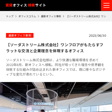
フ
賃貸
オフィス
検索
サイト
ロ
トップ
オフィスコラム
最新オフィス事例
【ソーダストリーム株式会社】ワンフロ
ア
閲
覧
2023/06/30
最新オフィス事例
履
【ソーダストリーム株式会社】ワンフロアがもたらすフ
歴
ラットな交流と企業理念を体現するオフィス
※
ソーダストリーム株式会社様は、より快適な職場環境を求めて
閲
2022年8月、新オフィスへ移転。同社が培ってきた理念や世界観を
覧
体現する仕組みが詰め込まれた新オフィスでは、既に様々なポジテ
履
ィブな変化が表れているという。
歴
は
90
日
が
過
ぎ
る