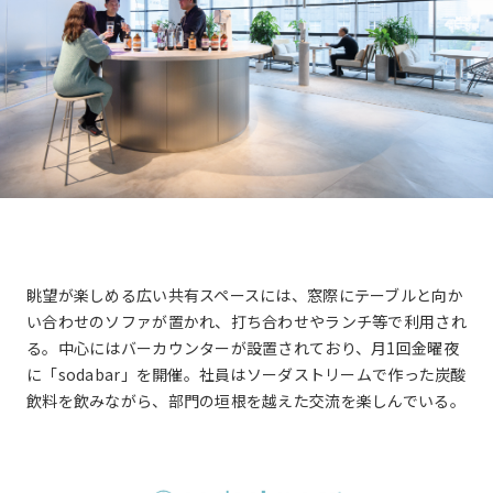
と
自
動
的
に
削
除
さ
れ
ま
す。
眺望が楽しめる広い共有スペースには、窓際にテーブルと向か
い合わせのソファが置かれ、打ち合わせやランチ等で利用され
閉じる
る。中心にはバーカウンターが設置されており、月1回金曜夜
に「sodabar」を開催。社員はソーダストリームで作った炭酸
飲料を飲みながら、部門の垣根を越えた交流を楽しんでいる。