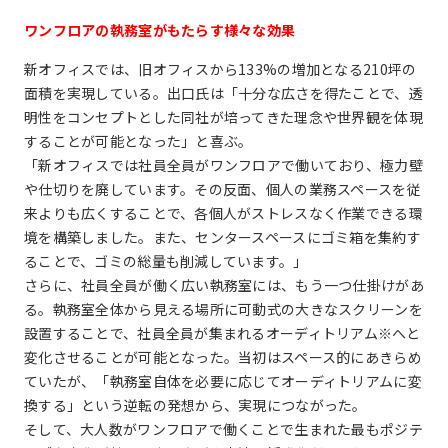
ワンフロアの執務室がもたらす様々な効果
新オフィスでは、旧オフィスから133%の増加となる210坪の
面積を実現している。出口氏は「十分な広さを得たことで、透
明性をコンセプトとした同社が培ってきた理念や世界観を体現
することが可能となった」と喜ぶ。
「新オフィスでは社員全員がワンフロアで働いており、極力壁
や仕切りを廃しています。その反面、個人の業務スペースを従
来よりも広くすることで、各個人がストレスなく作業できる環
境を構築しました。また、センタースペースにゴミ箱を集約す
ることで、ゴミの総量も削減しています。」
さらに、社員全員が働く広い執務室には、もう一つ仕掛けがあ
る。執務室全体から見える場所に可動式の大きなスクリーンを
設置することで、社員全員が集まれるオーディトリアム※へと
変化させることが可能となった。当初はスペース的にあきらめ
ていたが、「執務室自体を必要に応じてオーディトリアムに変
換する」という逆転の発想から、実現につながった。
そして、大人数がワンフロアで働くことで生まれた最もポジテ