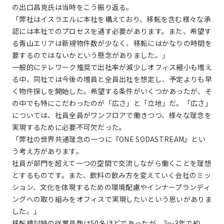
の出口昌克氏は当時をこう振り返る。
「弊社はイスラエルに本社を構えており、移転を含む様々な承
認には本社でのプロセスを通す必要があります。また、希望す
る青山エリアは新規物件数が少なく、移転にはかなりの時間を
要するのではないかという懸念がありました。」
一般的にテレワーク推奨で出社率が減少しオフィス縮小も増え
る中、同社では今後の増員と全員出社を想定し、予定よりも早
く物件探しを開始した。希望する条件がいくつかあったが、そ
の中でも特にこだわったのが「広さ」と「立地」だ。「広さ」
については、社員全員がワンフロアで働きつつ、様々な理念を
実現するために必要不可欠だった。
「弊社の世界共通理念の一つに『ONE SODASTREAM』とい
う考え方があります。
社員が部門を超えて一つの空間で交流しながら働くことを理想
とするものです。また、飲料の飲み方を変えていく会社のミッ
ション、文化を体現するための環境配慮やインナーブランディ
ングへの取り組みをオフィスで実現したいという思いがありま
した。」
移転検討時の従業員数は50名ほどであったが、2～3年で約