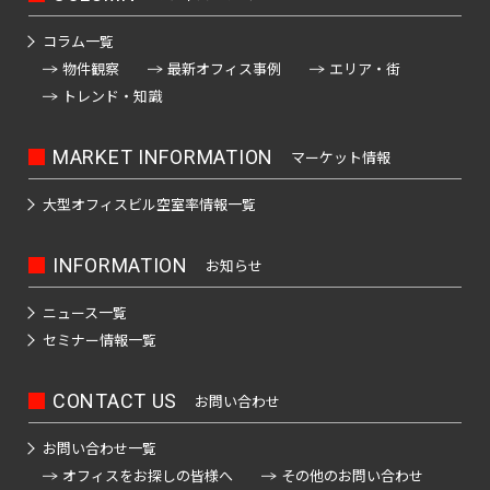
四
大
川
江
摩
板
町
馬
駅
宿
臨
田
南
大
柳
谷
神
塚
戸
市
橋
町
高
コラム一覧
駅
海
駅
越
塚
橋
三
南
南
麹
川
秋
駅
輪
物件観察
最新オフィス事例
エリア・街
公
高
中
南
栄
品
そ
町
日
区
葉
吉
ゲ
東
トレンド・知識
園
輪
音
浅
島
神
大
町
川
の
本
原
祥
ー
京
駅
羽
草
宮
塚
一
杉
他
橋
駅
寺
ト
駅
虎
亀
MARKET INFORMATION
橋
マーケット情報
愛
前
北
番
並
東
馬
駅
ウ
ノ
関
戸
高
住
品
町
区
京
御
喰
有
ェ
大型オフィスビル
空室率情報一覧
門
口
鳥
東
田
町
川
都
茶
国
町
楽
新
イ
越
二
板
下
ノ
立
町
六
本
砂
駅
広
INFORMATION
お知らせ
荒
東
番
橋
日
水
駅
駅
本
駒
尾
木
大
町
区
本
新
駅
品
木
込
ニュース一覧
町
井
立
橋
新
木
川
恵
セミナー情報一覧
三
水
川
横
橋
元
本
場
駅
比
内
勝
番
道
駅
山
駅
赤
郷
寿
藤
島
町
CONTACT US
お問い合わせ
橋
町
大
坂
町
豊
浜
湯
駅
崎
恵
南
四
お問い合わせ一覧
田
東
松
赤
島
駅
比
大
大
番
オフィスをお探しの皆様へ
その他のお問い合わせ
飯
駅
日
町