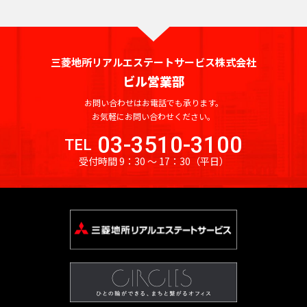
京
都
ィ
都
ス
の
を
賃
探
貸
三菱地所リアルエステートサービス株式会社
す
オ
ビル営業部
湘
フ
JR
南
東
総
京浜
ィ
お問い合わせはお電話でも承ります。
中
総
武
横
常
新
横
八
海
武・
埼
南
青
京
ス
東
山
お気軽にお問い合わせください。
央
武
蔵
須
を
磐
宿
浜
高
道
中央
京
武
梅
葉
北・
手
03-3510-3100
本
本
野
賀
TEL
探
東
線
ラ
線
線
本
緩行
線
線
線
線
根岸
線
線
線
線
線
す
受付時間 9：30 〜 17：30
（平日）
京
イ
線
線
線
八
東
世
千
東
常
総
中
埼
湘
南
横
横
総
青
八
京
武
山
京浜
新
品
文
江
目
中
町
渋
豊
台
墨
大
立
23
中
ン
王
京
港
田
代
海
磐
武・
央
京
南
武
浜
須
武
梅
高
葉
蔵
手
東
宿
川
京
東
黒
野
田
谷
島
東
田
田
川
区
央
子
都
区
谷
田
道
線
中央
本
線
新
線
線
賀
本
線
線
線
野
線
北・
区
区
区
区
区
区
市
区
区
区
区
区
市
そ
区
市
下
区
区
本
全
緩行
線
全
宿
全
全
線
線
全
全
全
線
全
根岸
の
港
新
渋
品
豊
文
台
江
墨
目
大
中
世
町
立
八
東
東
千
中
線
駅
線全
全
駅
ラ
駅
駅
全
全
駅
駅
駅
全
駅
線全
他
区
宿
谷
川
島
京
東
東
田
黒
田
野
田
田
川
王
京
京
代
央
全
駅
駅
イ
駅
駅
駅
駅
区
区
区
区
区
区
区
区
区
区
区
谷
市
市
子
23
都
日
大
府
町
立
八
東
田
区
東
駅
ン
新
区
市
区
下
暮
小
東
崎
中
田
東
新
川
王
京
府
区
京
日
全