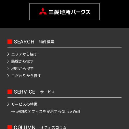
橋
新
渋
大
池
白
上
豊
墨
目
大
中
町
立
八
そ
東
里
岩
京
駅
本
駅
京
日
駅
子
駅
中
駅
暮
駅
宿
谷
崎
袋
山
野
洲
田
黒
田
野
世
田
川
八
武
大
重
の
京
駅
駅
駅
町
駅
本
駅
本
里
東
区
区
区
区
田
市
市
王
蔵
恵
八
昭
八
手
洲
有
他
駅
恵
駅
橋
町
駅
新
西
道
上
東
小
東
有
谷
子
野
三
亀
神
比
王
新
島
丁
町
楽
比
駅
駅
橋
新
玄
大
池
石
上
明
京
区
市
北
市
新
河
戸
田
寿
西
子
橋
駅
堀
町
上
寿
宿
坂
崎
袋
川
野
丸
橋
区
橋
島
駅
駅
駅
国
駅
駅
馬
駅
駅
野
駅
西
東
SEARCH
物件検索
三
の
駅
駅
立
喰
駅
新
北
桜
東
西
後
台
雲
日
荒
鷹
錦
御
渋
品
越
内
新
大
駅
町
エリアから探す
橋
新
丘
五
池
楽
東
本
川
市
品
北
糸
茶
谷
川
中
橋
御
崎
駅
青
路線から探す
宿
町
反
袋
有
橋
区
川
千
町
ノ
駅
立
駅
島
駅
徒
駅
浜
水
秋
海
地図から探す
田
調
楽
駅
住
駅
水
川
錦
駅
町
松
四
南
南
道
葉
銀
こだわりから探す
足
布
新
町
浜
駅
駅
駅
糸
駅
木
町
谷
平
西
池
原
座
立
市
両
宿
新
松
町
小
場
台
五
袋
内
区
国
四
駅
木
SERVICE
町
秋
サービス
駅
芝
四
日
根
日
町
反
府
幸
駅
ツ
場
駅
葉
東
谷
駒
向
岸
本
田
葛
中
サービスの特徴
池
町
谷
新
駅
原
三
陽
坂
円
込
橋
飾
市
理想のオフィスを
実現するOffice Well
浅
袋
田
駅
小
駅
田
千
下
町
山
東
永
小
区
草
駅
葛
町
岩
佐
北
石
谷
町
品
多
田
伝
橋
新
西
駅
神
COLUMN
駅
オフィスコラム
港
賀