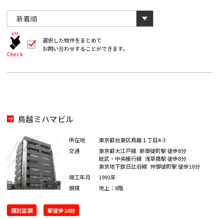
川
と
千
数
葉
自
字
川
埼
動
は
葉
全
的
埼
角
に
選択した物件をまとめて
玉
で
お問い合わせすることができます。
削
入
北
Check
玉
除
力
さ
北
し
海
宮
て
れ
く
ま
海
宮
だ
道
城
す。
愛
さ
い。
道
城
愛
※
知
鳥越ミハマビル
キ
大
ー
知
ワ
大
所在地
東京都台東区鳥越１丁目4-3
閉じる
阪
ー
交通
東京都大江戸線
新御徒町駅
徒歩8分
ド
福
総武・中央緩行線
浅草橋駅
徒歩8分
阪
検
東京地下鉄日比谷線
仲御徒町駅
徒歩10分
福
索
岡
竣工年月
1991年
で
※
は
規模
地上：8階
岡
単
ご
※
一
希
キ
個別空調
駅徒歩10分
ご
ー