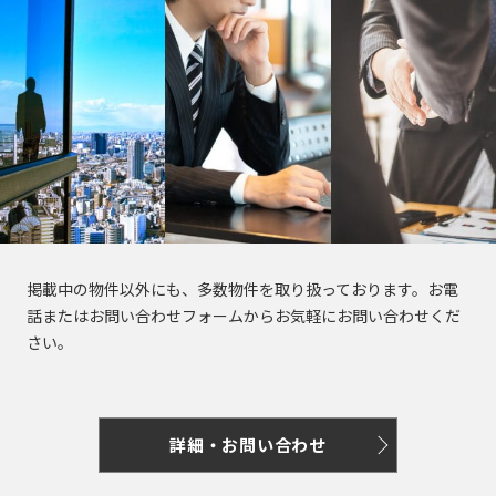
き
選
橋
る
択
駅
で
は
き
最
る
大
エ
100
リ
件
ア
で
は
す。
最
掲載中の物件以外にも、多数物件を取り扱っております。お電
大
話またはお問い合わせフォームからお気軽にお問い合わせくだ
100
東
東
さい。
京
件
京
都
で
都
す。
の
賃
詳細・お問い合わせ
貸
東
オ
東
京
フ