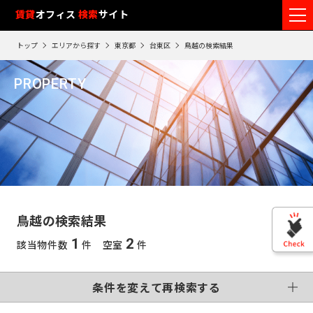
フ
賃貸
オフィス
入居可能時期
検索
サイト
フ
ロ
リ
路
エ
トップ
エリアから探す
東京都
台東区
鳥越の検索結果
ア
ー
1
検索エリア
線
リ
エ
0
閲
ク
ク
PROPERTY
ワ
リ
リ
リ
を
ア
覧
駅
ア
ア
鳥越
ア
ー
こだわり条件
再
選
を
履
再
検
ド
択
選
検
変更する
歴
索
制震・免震構造
個別空調
で
索
す
択
す
※
竣工予定
基準階500坪以上
す
検
る
る
す
閲
る
VR画像有
覧
索
る
こだわり検索条件
履
す
歴
鳥越の検索結果
は
東
る
90
1
2
該当物件数
件 空室
件
東
日
京
この条件で再検索する
神
が
再検索す
過
京
神
る
条件を変えて再検索する
奈
ぎ
※
千
る
奈
英