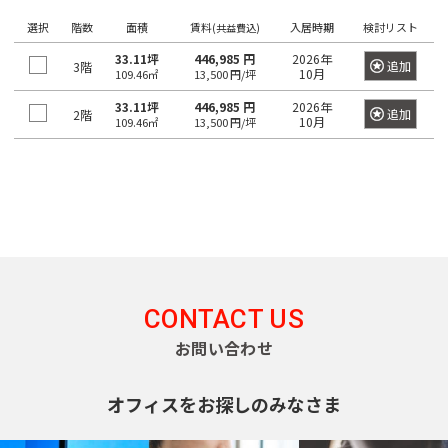
望
希
ワ
選択
階数
面積
賃料
入居時期
検討リスト
の
ー
(共益費込)
望
ド
駅
の
33.11坪
446,985 円
2026年
で
追加
3階
10月
109.46㎡
13,500 円/坪
検
を
エ
索
選
33.11坪
446,985 円
2026年
リ
し
追加
2階
10月
109.46㎡
13,500 円/坪
て
択
ア
く
し
だ
を
さ
て
選
い。
く
×
択
大
だ
し
手
町
さ
て
日
い。
く
本
橋
1
だ
CONTACT US
/
度
〇
さ
お問い合わせ
大
に
い。
手
選
町
1
オフィスをお探しのみなさま
択
度
〇
で
日
に
本