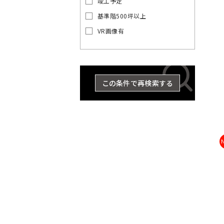
竣工予定
の
賃
基準階500坪以上
貸
VR画像有
オ
東
東
京
フ
京
都
ィ
都
ス
の
を
賃
この条件で再検索する
探
貸
す
オ
湘
フ
JR
ィ
南
総
京浜
東
中
横
総
武
ス
埼
新
横
八
京
武・
南
青
東
海
常
山
央
須
武
蔵
を
京
宿
浜
高
葉
中央
武
梅
北・
道
磐
手
探
東
本
賀
本
野
線
ラ
線
線
線
緩行
線
線
根岸
本
線
線
す
京
線
線
線
線
世
八
東
千
イ
線
線
線
品
豊
文
江
墨
目
中
町
23
渋
台
大
立
中
新
総
中
埼
湘
南
横
横
総
青
八
京
武
山
京浜
東
常
田
王
京
港
代
ン
川
島
京
東
田
黒
野
田
区
谷
東
田
川
央
宿
武・
央
京
南
武
浜
須
武
梅
高
葉
蔵
手
東
海
磐
谷
子
都
区
田
区
区
区
区
区
区
区
市
そ
区
区
区
市
区
区
中央
本
線
新
線
線
賀
本
線
線
線
野
線
北・
道
線
区
市
下
区
の
緩行
線
全
宿
全
全
線
線
全
全
全
線
全
根岸
本
全