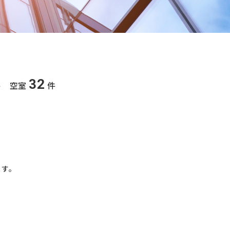
32
件 空室
件
ます。