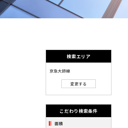
奈
千
英
的
奈
数
千
に
川
字
葉
埼
は
削
川
葉
埼
全
玉
角
除
で
玉
北
さ
入
力
北
れ
し
海
宮
検索エリア
ま
て
海
宮
く
す。
道
城
愛
だ
京急大師線
さ
道
城
愛
い。
知
大
変更する
※
知
大
キ
閉じる
阪
ー
福
ワ
阪
福
ー
岡
こだわり検索条件
ド
※
検
岡
索
面積
ご
※