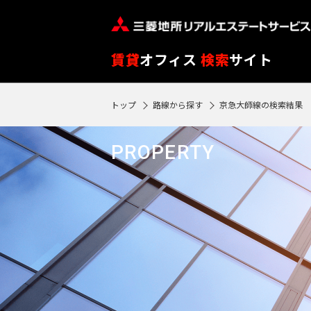
フ
※
リ
閲
ー
覧
路
エ
賃貸
オフィス
検索
サイト
ワ
履
線
リ
ー
歴
を
ア
トップ
路線から探す
京急大師線の検索結果
ド
SEARCH
0
は
ク
ク
エ
選
を
3
で
リ
リ
物件検索
リ
90
択
選
駅
PROPERTY
ア
ア
ア
検
再
日
す
択
再
検
索
フ
検
が
る
す
索
索
す
ロ
過
す
る
す
る
ア
る
ぎ
る
閲
る
東
覧
と
東
履
京
再検索する
神
自
歴
京
神
動
※