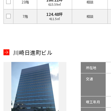
23階
相談
615.59㎡
124.48坪
7階
相談
411.5㎡
川崎日進町ビル
所在地
交通
竣工年月