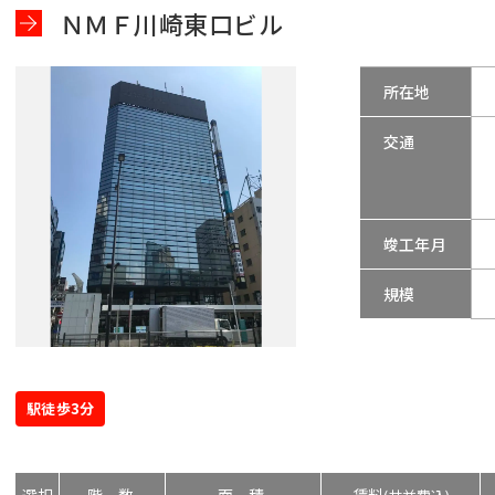
ＮＭＦ川崎東口ビル
所在地
交通
竣工年月
規模
駅徒歩3分