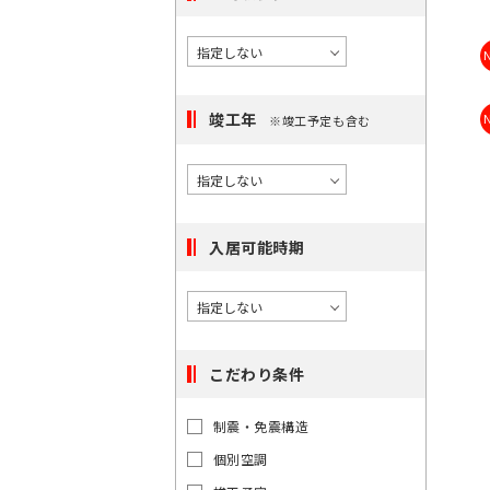
択
度
橋
/
で
に
〇
き
選
大
る
手
択
町
駅
竣工年
※竣工予定も含む
で
は
き
〇
最
日
る
本
大
エ
橋
100
リ
入居可能時期
件
ア
で
は
す。
最
大
こだわり条件
100
件
東
東
制震・免震構造
で
京
京
都
個別空調
す。
都