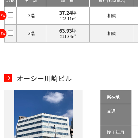
選択
階数
面積
賃料
(共益費込)
37.24坪
3階
相談
NEW
123.11㎡
63.93坪
3階
相談
NEW
211.34㎡
オーシー川崎ビル
所在地
交通
竣工年月