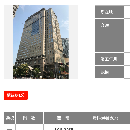
所在地
交通
竣工年月
規模
駅徒歩1分
選択
階数
面積
賃料
(共益費込)
186.22坪