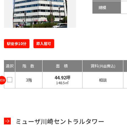
規模
駅徒歩10分
即入居可
選択
階数
面積
賃料
(共益費込)
44.92坪
3階
相談
NEW
148.5㎡
ミューザ川崎セントラルタワー