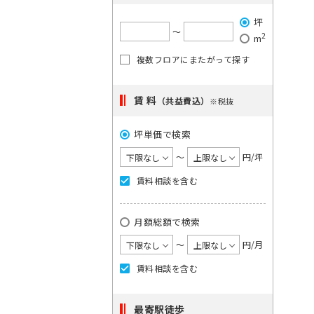
で
希
ご
は
坪
望
単
希
〜
2
m
一
の
望
キ
複数フロアにまたがって探す
駅
の
ー
を
ワ
エ
ー
選
賃 料
リ
（共益費込）
※税抜
ド
択
ア
で
検
坪単価で検索
し
を
索
て
選
〜
円/坪
し
く
択
て
賃料相談を含む
く
だ
し
だ
さ
て
さ
月額総額で検索
い。
い。
く
×
1
〜
円/月
だ
大
度
さ
手
賃料相談を含む
に
町
い。
日
選
1
本
最寄駅徒歩