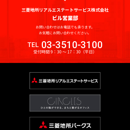
田
町
海
吉
馬
下
和
岸
三菱地所リアルエステートサービス株式会社
笹
祥
場
宮
日
泉
ビル営業部
塚
寺
駅
比
本
芝
町
駅
お問い合わせはお電話でも承ります。
町
橋
浦
目
お気軽にお問い合わせください。
神
人
三
白
払
白
03-3510-3100
田
形
TEL
鷹
駅
方
金
佐
町
受付時間 9：30 〜 17：30
（平日）
駅
町
台
久
池
日
間
袋
市
台
本
町
駅
谷
場
橋
砂
神
蛎
大
土
田
殻
塚
原
相
町
駅
町
生
日
町
巣
大
本
鴨
久
東
橋
駅