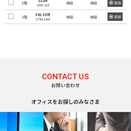
坂
332坪
寿
追加
5階
京
井
相談
相談
町
1097.5㎡
田
本
五
駅
西
町
八
北
橋
橋
反
541.53坪
大
五
追加
3階
相談
相談
王
1790.14㎡
田
青
駅
田
恵
信
井
番
子
日
町
山
駅
比
濃
町
市
駅
本
駅
寿
町
南
ケ
橋
目
南
六
西
高
青
谷
久
黒
歌
番
八
輪
山
駅
松
駅
神
舞
町
王
ゲ
町
泉
伎
愛
四
子
恵
ー
町
神
町
CONTACT US
宕
ツ
駅
日
比
ト
田
谷
本
寿
ウ
お問い合わせ
神
下
猿
芝
駅
橋
駅
ェ
山
落
楽
公
富
イ
町
オフィスをお探しのみなさま
合
町
園
信
渋
沢
駅
濃
谷
千
町
馬
神
芝
町
駅
品
駄
場
田
大
駅
日
川
ヶ
下
三