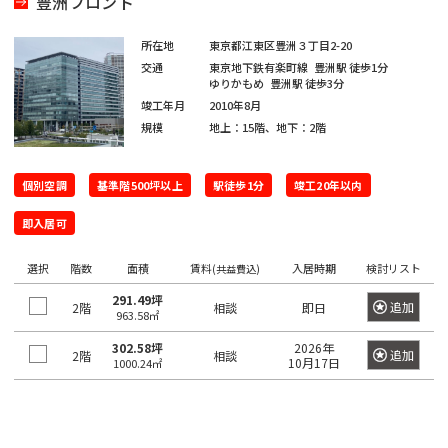
豊洲フロント
京
都
ィ
都
ス
の
所在地
東京都江東区豊洲３丁目2-20
を
賃
交通
東京地下鉄有楽町線
豊洲駅
徒歩1分
探
ゆりかもめ
豊洲駅
徒歩3分
貸
す
オ
竣工年月
2010年8月
湘
フ
規模
地上：15階、地下：2階
JR
南
東
総
京浜
ィ
中
総
武
横
常
新
横
八
海
武・
埼
南
青
京
ス
東
山
央
武
蔵
須
個別空調
基準階500坪以上
駅徒歩1分
竣工20年以内
を
磐
宿
浜
高
道
中央
京
武
梅
葉
北・
手
本
本
野
賀
探
東
線
ラ
線
線
本
緩行
線
線
線
線
根岸
線
即入居可
線
線
線
線
す
京
イ
線
線
線
八
東
世
千
東
常
総
中
埼
湘
南
横
横
総
青
八
京
武
山
京浜
新
品
文
江
目
中
町
渋
豊
台
墨
大
立
23
中
選択
ン
階数
面積
賃料
入居時期
検討リスト
(共益費込)
王
京
港
田
代
海
磐
武・
央
京
南
武
浜
須
武
梅
高
葉
蔵
手
東
宿
川
京
東
黒
野
田
谷
島
東
田
田
川
区
央
291.49坪
子
都
区
谷
田
追加
2階
相談
即日
道
線
中央
本
線
新
線
線
賀
本
線
線
線
野
線
北・
区
区
区
区
区
区
市
区
区
区
区
区
市
そ
区
963.58㎡
市
下
区
区
本
全
緩行
線
全
宿
全
全
線
線
全
全
全
線
全
根岸
の
302.58坪
2026年
港
新
渋
品
豊
文
台
江
墨
目
大
中
世
町
立
八
東
東
千
中
追加
2階
相談
線
駅
線全
全
駅
ラ
駅
駅
全
全
駅
駅
駅
全
駅
線全
他
10月17日
1000.24㎡
区
宿
谷
川
島
京
東
東
田
黒
田
野
田
田
川
王
京
京
代
央
全
駅
駅
イ
駅
駅
駅
駅
区
区
区
区
区
区
区
区
区
区
区
谷
市
市
子
23
都
日
大
府
町
立
八
東
田
区
東
駅
ン
新
区
市
区
下
暮
小
東
崎
中
田
東
新
川
王
京
府
区
京
日
全