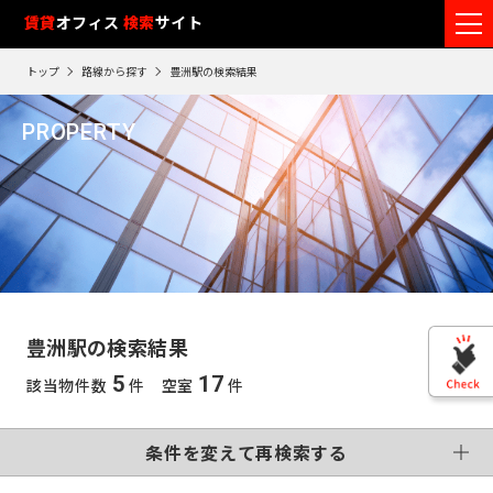
フ
賃貸
オフィス
入居可能時期
検索
サイト
フ
ロ
リ
路
エ
トップ
路線から探す
豊洲駅の検索結果
ア
ー
0
検索エリア
線
リ
エ
1
閲
ク
ク
PROPERTY
ワ
リ
リ
リ
を
ア
覧
駅
ア
ア
豊洲駅
ア
ー
こだわり条件
再
選
を
履
再
検
ド
択
選
検
変更する
歴
索
制震・免震構造
個別空調
で
索
す
択
す
※
竣工予定
基準階500坪以上
す
検
る
る
す
閲
る
VR画像有
覧
索
る
こだわり検索条件
履
す
歴
豊洲駅の検索結果
は
東
る
90
5
17
該当物件数
件 空室
件
東
日
京
この条件で再検索する
神
が
再検索す
過
京
神
る
条件を変えて再検索する
奈
ぎ
※
千
る
奈
英