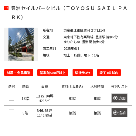
橋
新
渋
大
池
白
上
豊
墨
目
大
中
町
立
八
そ
東
里
岩
京
駅
本
駅
京
日
駅
子
駅
中
駅
暮
駅
豊洲セイルパークビル（ＴＯＹＯＳＵ ＳＡＩＬ ＰＡ
宿
谷
崎
袋
山
野
洲
田
黒
田
野
世
田
川
八
武
大
重
の
京
駅
駅
駅
町
駅
本
駅
本
里
東
区
区
区
区
田
市
市
王
蔵
恵
八
昭
八
手
洲
ＲＫ）
有
他
駅
恵
駅
橋
町
駅
新
西
道
上
東
小
東
有
谷
子
野
三
亀
神
比
王
新
島
丁
町
楽
比
駅
駅
橋
新
玄
大
池
石
上
明
京
所在地
東京都江東区豊洲２丁目1-9
区
市
北
市
新
河
戸
田
寿
西
子
橋
駅
堀
町
上
寿
宿
坂
崎
袋
川
野
丸
橋
交通
東京地下鉄有楽町線
豊洲駅
徒歩2分
区
橋
島
駅
駅
駅
国
駅
駅
馬
駅
駅
野
駅
ゆりかもめ
豊洲駅
徒歩5分
西
東
三
の
駅
駅
立
喰
駅
竣工年月
2025年6月
新
北
桜
東
西
後
台
雲
日
荒
鷹
錦
御
渋
品
越
内
新
大
駅
町
規模
地上：15階、地下：1階
橋
新
丘
五
池
楽
東
本
川
市
品
北
糸
茶
谷
川
中
橋
御
崎
駅
青
宿
町
反
袋
有
橋
区
川
千
町
ノ
駅
立
駅
島
駅
徒
駅
浜
水
秋
海
制震・免震構造
基準階500坪以上
駅徒歩3分
竣工1年以内
田
調
楽
駅
住
駅
水
川
錦
駅
町
松
四
南
南
道
葉
銀
足
布
新
町
浜
駅
駅
駅
糸
駅
木
選択
階数
面積
賃料
入居時期
検討リスト
町
谷
平
西
池
原
(共益費込)
座
立
市
両
宿
新
松
町
小
場
台
五
袋
内
区
1275.04坪
国
四
駅
木
町
秋
駅
追加
13階
相談
相談
芝
四
日
根
日
4215㎡
町
反
府
幸
駅
ツ
場
駅
葉
東
谷
駒
向
岸
本
田
葛
中
池
町
346.93坪
谷
新
駅
原
追加
8階
相談
相談
三
陽
1146.89㎡
坂
円
込
橋
飾
市
浅
袋
田
駅
小
駅
田
千
下
町
山
東
永
小
区
草
駅
葛
町
岩
佐
北
石
谷
町
品
多
田
伝
橋
新
西
駅
神
駅
港
賀