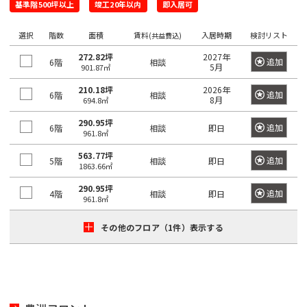
き
基準階500坪以上
竣工20年以内
即入居可
選
橋
る
択
選択
階数
面積
賃料
入居時期
検討リスト
(共益費込)
駅
で
は
272.82坪
2027年
き
追加
6階
相談
5月
901.87㎡
最
る
大
210.18坪
2026年
エ
追加
6階
相談
8月
694.8㎡
100
リ
290.95坪
件
ア
追加
6階
相談
即日
961.8㎡
で
は
563.77坪
す。
追加
5階
相談
即日
最
1863.66㎡
大
290.95坪
追加
4階
相談
即日
100
961.8㎡
東
東
京
件
京
都
その他のフロア（1件）表示する
で
都
す。
の
賃
貸
東
オ
東
京
フ