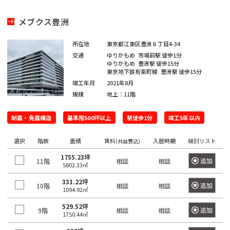
四
大
川
江
摩
板
町
馬
駅
宿
臨
田
南
大
柳
谷
神
塚
戸
市
橋
町
高
メブクス豊洲
駅
海
駅
越
塚
橋
三
南
南
麹
川
秋
駅
輪
公
高
中
南
栄
品
そ
町
日
区
葉
吉
ゲ
東
所在地
東京都江東区豊洲６丁目4-34
園
輪
音
浅
島
神
大
町
川
の
本
交通
ゆりかもめ
市場前駅
徒歩1分
原
祥
ー
京
駅
羽
草
宮
塚
一
ゆりかもめ
豊洲駅
徒歩15分
杉
他
橋
駅
寺
ト
駅
虎
亀
東京地下鉄有楽町線
豊洲駅
徒歩15分
橋
愛
前
北
番
並
東
馬
駅
ウ
竣工年月
2021年8月
ノ
関
戸
高
住
品
町
区
京
御
喰
有
規模
地上：11階
ェ
門
口
鳥
東
田
町
川
都
茶
国
町
楽
新
イ
越
二
板
下
ノ
立
制震・免震構造
町
基準階500坪以上
駅徒歩1分
竣工5年以内
六
本
砂
駅
広
荒
東
番
橋
日
水
駅
駅
本
駒
尾
木
大
町
区
本
選択
階数
面積
賃料
入居時期
検討リスト
(共益費込)
新
駅
品
木
込
町
井
立
橋
新
木
川
1755.23坪
恵
追加
11階
三
相談
相談
5802.33㎡
水
川
横
橋
元
本
場
駅
比
内
勝
番
道
駅
山
駅
赤
郷
331.22坪
寿
追加
10階
相談
相談
藤
島
町
1094.92㎡
橋
町
大
坂
町
豊
浜
湯
駅
崎
529.52坪
恵
南
四
追加
9階
相談
相談
1750.44㎡
田
東
松
赤
島
駅
比
大
大
番
飯
駅
日
町