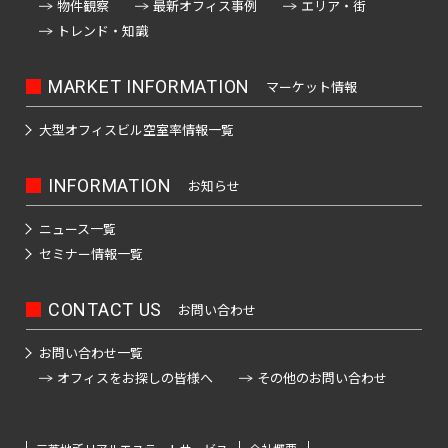
日
物件観察
最新オフィス事例
エリア・街
神
野
本
トレンド・知識
田
駅
橋
北
室
MARKET INFORMATION
マーケット情報
御
乗
町
徒
物
大型オフィスビル
空室率情報一覧
町
町
日
駅
本
INFORMATION
お知らせ
神
橋
秋
田
本
ニュース一覧
葉
西
町
セミナー情報一覧
原
福
駅
田
日
CONTACT US
お問い合わせ
町
本
神
橋
お問い合わせ一覧
田
神
小
オフィスをお探しの皆様へ
その他のお問い合わせ
駅
田
舟
美
町
倉