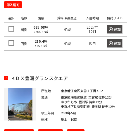
望
希
ワ
即入居可
の
ー
望
ド
駅
の
で
選択
階数
面積
賃料
入居時期
検討リスト
(共益費込)
検
を
エ
索
685.08坪
2027年
追加
9階
相談
選
12月
リ
し
2264.67㎡
て
択
ア
く
216.4坪
追加
7階
相談
即日
し
だ
715.36㎡
を
さ
て
選
い。
く
×
択
大
だ
し
手
町
さ
て
ＫＤＸ豊洲グランスクエア
日
い。
く
本
橋
1
だ
所在地
東京都江東区東雲１丁目7-12
/
度
〇
交通
東京臨海高速鉄道
東雲駅
徒歩12分
さ
大
ゆりかもめ
豊洲駅
徒歩12分
に
い。
手
東京地下鉄有楽町線
豊洲駅
徒歩12分
選
町
1
竣工年月
2008年5月
択
度
規模
地上：10階
〇
で
日
に
本