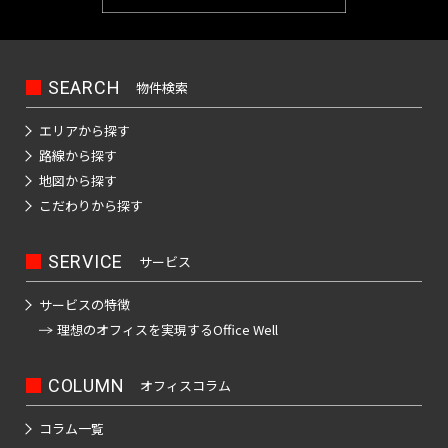
保
神
箱
田
崎
駒
高
町
込
田
岩
SEARCH
物件検索
駅
馬
本
日
場
エリアから探す
町
本
田
路線から探す
橋
端
神
地図から探す
小
駅
田
こだわりから探す
網
岩
日
町
本
暮
SERVICE
サービス
町
日
里
本
駅
サービスの特徴
神
橋
理想のオフィスを
実現するOffice Well
田
鶯
本
紺
谷
石
COLUMN
オフィスコラム
屋
駅
町
町
コラム一覧
上