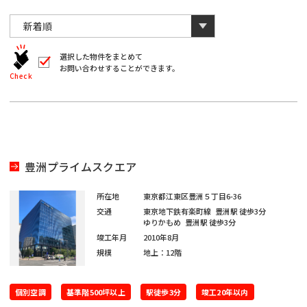
川
と
千
数
葉
自
字
川
埼
動
は
葉
全
的
埼
角
に
選択した物件をまとめて
玉
で
お問い合わせすることができます。
削
入
北
Check
玉
除
力
さ
北
し
海
宮
て
れ
く
ま
海
宮
だ
道
城
す。
愛
さ
い。
道
城
愛
※
知
豊洲プライムスクエア
キ
大
ー
知
ワ
大
所在地
東京都江東区豊洲５丁目6-36
閉じる
阪
ー
交通
東京地下鉄有楽町線
豊洲駅
徒歩3分
ド
福
ゆりかもめ
豊洲駅
徒歩3分
阪
検
福
竣工年月
2010年8月
索
岡
で
規模
地上：12階
※
は
岡
単
ご
※
一
個別空調
希
基準階500坪以上
駅徒歩3分
竣工20年以内
キ
ご
ー