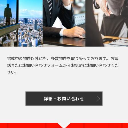
門
原
本
駅
谷
町
崎
千
宿
橋
町
麻
駄
駅
大
代々
浜
原
布
ケ
井
木
町
町
一
台
代々
谷
町
ツ
木駅
初
駅
日
駅
富
橋
東
台
本
久
麻
新
代々
大
橋
町
外
布
宿
元
木駅
森
掲載中の物件以外にも、多数物件を取り扱っております。お電
大
神
駅
代々
駅
話またはお問い合わせフォームからお気軽にお問い合わせくだ
新
伝
田
麻
新
木町
さい。
小
馬
布
新
宿
蒲
川
神
町
十
大
富
駅
田
町
田
番
久
ヶ
駅
日
練
東
保
谷
詳細・お問い合わせ
津
本
塀
南
中
駅
久
橋
町
麻
幡
野
戸
堀
布
高
ヶ
駅
町
神
留
田
谷