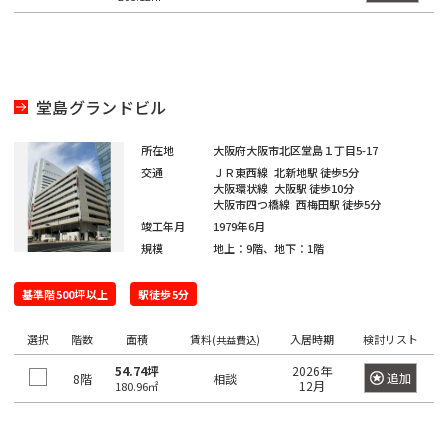
日
神
野
本
田
駅
橋
北
室
御
乗
町
堂島グランドビル
徒
物
町
町
日
所在地
大阪府大阪市北区堂島１丁目5-17
駅
本
交通
ＪＲ東西線
北新地駅
徒歩5分
神
大阪環状線
大阪駅
徒歩10分
橋
大阪市四つ橋線
西梅田駅
徒歩5分
秋
田
本
竣工年月
1979年6月
葉
西
町
規模
地上：9階、地下：1階
原
福
駅
田
日
基準階500坪以上
駅徒歩5分
町
本
神
橋
選択
階数
面積
賃料
入居時期
検討リスト
(共益費込)
田
神
小
54.74坪
2026年
追加
8階
相談
駅
田
12月
180.96㎡
舟
美
町
倉