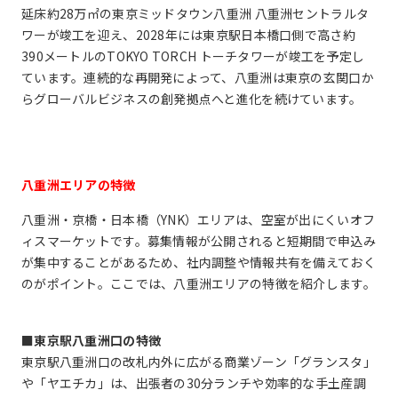
延床約28万㎡の東京ミッドタウン八重洲 八重洲セントラルタ
ワーが竣工を迎え、2028年には東京駅日本橋口側で高さ約
390メートルのTOKYO TORCH トーチタワーが竣工を予定し
ています。連続的な再開発によって、八重洲は東京の玄関口か
らグローバルビジネスの創発拠点へと進化を続けています。
八重洲エリアの特徴
八重洲・京橋・日本橋（YNK）エリアは、空室が出にくいオフ
ィスマーケットです。募集情報が公開されると短期間で申込み
が集中することがあるため、社内調整や情報共有を備えておく
のがポイント。ここでは、八重洲エリアの特徴を紹介します。
■東京駅八重洲口の特徴
東京駅八重洲口の改札内外に広がる商業ゾーン「グランスタ」
や「ヤエチカ」は、出張者の30分ランチや効率的な手土産調