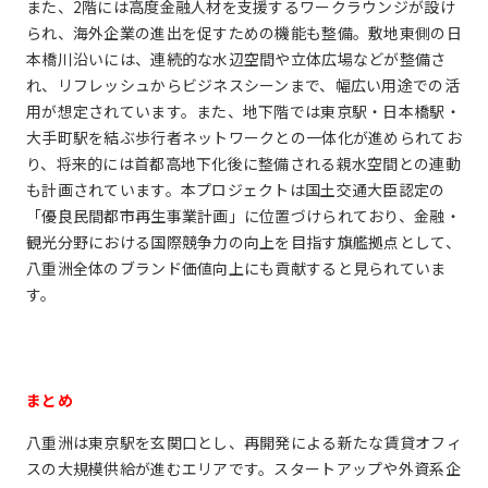
また、2階には高度金融人材を支援するワークラウンジが設け
られ、海外企業の進出を促すための機能も整備。敷地東側の日
本橋川沿いには、連続的な水辺空間や立体広場などが整備さ
れ、リフレッシュからビジネスシーンまで、幅広い用途での活
用が想定されています。また、地下階では東京駅・日本橋駅・
大手町駅を結ぶ歩行者ネットワークとの一体化が進められてお
り、将来的には首都高地下化後に整備される親水空間との連動
も計画されています。本プロジェクトは国土交通大臣認定の
「優良民間都市再生事業計画」に位置づけられており、金融・
観光分野における国際競争力の向上を目指す旗艦拠点として、
八重洲全体のブランド価値向上にも貢献すると見られていま
す。
まとめ
八重洲は東京駅を玄関口とし、再開発による新たな賃貸オフィ
スの大規模供給が進むエリアです。スタートアップや外資系企