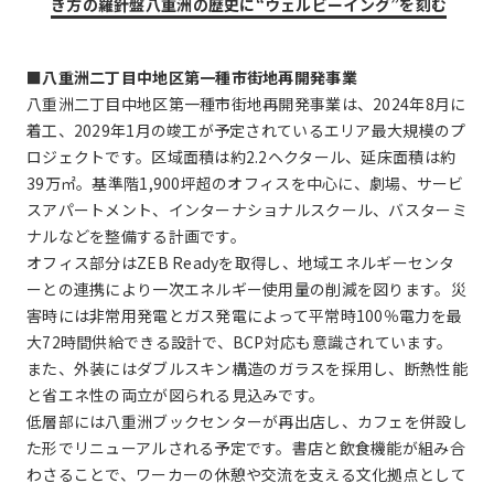
き方の羅針盤八重洲の歴史に“ウェルビーイング”を刻む
■八重洲二丁目中地区第一種市街地再開発事業
八重洲二丁目中地区第一種市街地再開発事業は、2024年8月に
着工、2029年1月の竣工が予定されているエリア最大規模のプ
ロジェクトです。区域面積は約2.2ヘクタール、延床面積は約
39万㎡。基準階1,900坪超のオフィスを中心に、劇場、サービ
スアパートメント、インターナショナルスクール、バスターミ
ナルなどを整備する計画です。
オフィス部分はZEB Readyを取得し、地域エネルギーセンタ
ーとの連携により一次エネルギー使用量の削減を図ります。災
害時には非常用発電とガス発電によって平常時100％電力を最
大72時間供給できる設計で、BCP対応も意識されています。
また、外装にはダブルスキン構造のガラスを採用し、断熱性能
と省エネ性の両立が図られる見込みです。
低層部には八重洲ブックセンターが再出店し、カフェを併設し
た形でリニューアルされる予定です。書店と飲食機能が組み合
わさることで、ワーカーの休憩や交流を支える文化拠点として