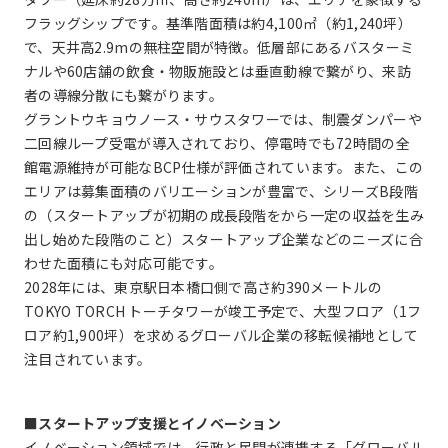
フラッグシップです。基準階面積は約4,100㎡（約1,240坪）
で、天井高2.9mの無柱空間が特徴。低層部にあるバスターミ
ナルや60店舗の飲食・物販施設とは垂直動線で繋がり、来訪
者の導線分散にも繋がります。
グラントウキョウノース・サウスタワーでは、制震ダンパーや
二回線ループ受電が導入されており、停電時でも72時間の全
館電源維持が可能なBCP仕様が評価されています。また、この
エリアは募集面積のバリエーションが豊富で、シリーズB段階
の（スタートアップが初期の成長段階をから一定の収益を生み
出し始めた段階のこと）スタートアップ企業などのニーズに合
わせた面積にも対応可能です。
2028年には、東京駅日本橋口側で高さ約390メートルの
TOKYO TORCH トーチタワーが竣工予定で、大型フロア（1フ
ロア約1,900坪）を求めるグローバル企業の移転候補地として
注目されています。
■スタートアップ支援とイノベーション
イノベーション領域では、行政と民間が連携する「グローバル