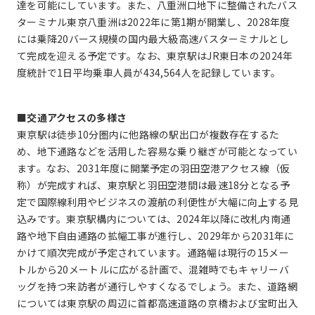
達を可能にしています。また、八重洲口地下に整備されたバス
ターミナル東京八重洲は2022年に第1期が開業し、2028年度
には乗降20バース規模の国内最大級高速バスターミナルとし
て完成を迎える予定です。なお、東京駅はJR東日本の2024年
度統計で1日平均乗車人員が434,564人を記録しています。
■交通アクセスの多様さ
東京駅は徒歩10分圏内に他路線の駅出口が複数存在するた
め、地下通路などを活用した容易な乗り継ぎが可能となってい
ます。なお、2031年度に開業予定の羽田空港アクセス線（仮
称）が完成すれば、東京駅と羽田空港間は最速18分となる予
定で国際線利用やビジネスの渡航の利便性が大幅に向上する見
込みです。東京駅構内については、2024年以降に改札内南通
路や地下自由通路の拡幅工事が進行し、2029年から2031年に
かけて順次完成が予定されています。通路幅は現行の15メー
トルから20メートルに広がる計画で、混雑時でもキャリーバ
ッグを持つ来訪者が通行しやすくなるでしょう。また、道路網
については東京駅の周辺に首都高速道路の京橋および宝町出入