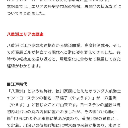
本記事では、エリアの歴史や市況の特徴、再開発の状況などに
ついてまとめました。
八重洲エリアの歴史
八重洲は江戸期の水運拠点から鉄道開業、高度経済成長、そし
て超高層ビルが林立する現代へと常に姿を変えてきました。各
時代の転換点を振り返ると、環境変化に合わせて発展してきた
経緯がわかります。
■江戸時代
「八重洲」という名称は、徳川家康に仕えたオランダ人航海士
ヤン・ヨーステンの和名「耶楊子（やようす）」が「八重洲
（やえす）」と転じたことが由来です。ヨーステンの屋敷は当
初内堀沿いの丸の内側に置かれましたが、その後“八代洲河
岸”と呼ばれた外堀東岸に地名が変わり、荷揚げ場の通称とし
て定着。川沿いの荷揚げ場には材木商や米蔵が集まり、水運と