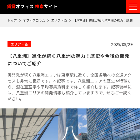
フ
賃貸
オフィス
検索
サイト
ロ
トップ
オフィスコラム
エリア・街
【八重洲】進化が続く八重洲の魅力！歴史や今
ア
閲
覧
2025/09/29
エリア・街
履
【八重洲】進化が続く八重洲の魅力！歴史や今後の開発
歴
についてご紹介
※
再開発が続く八重洲エリアは東京駅に近く、全国各地への交通アク
閲
セスも非常に良好です。本記事では、八重洲エリアの歴史や特徴か
覧
ら、潜在空室率や平均募集賃料まで詳しく紹介します。記事後半に
履
は、八重洲エリアの開発情報も紹介していますので、ぜひご一読く
歴
ださい。
は
90
日
が
過
ぎ
る