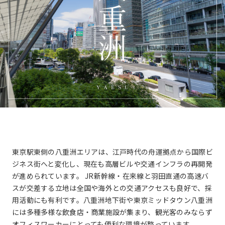
と
自
動
的
に
削
除
さ
れ
ま
す。
閉じる
東京駅東側の八重洲エリアは、江戸時代の舟運拠点から国際ビ
ジネス街へと変化し、現在も高層ビルや交通インフラの再開発
が進められています。 JR新幹線・在来線と羽田直通の高速バ
スが交差する立地は全国や海外との交通アクセスも良好で、採
用活動にも有利です。八重洲地下街や東京ミッドタウン八重洲
には多種多様な飲食店・商業施設が集まり、観光客のみならず
オフィスワーカーにとっても便利な環境が整っています。