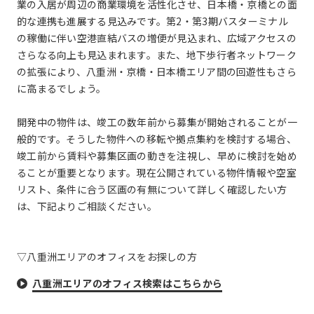
業の入居が周辺の商業環境を活性化させ、日本橋・京橋との面
的な連携も進展する見込みです。第2・第3期バスターミナル
の稼働に伴い空港直結バスの増便が見込まれ、広域アクセスの
さらなる向上も見込まれます。また、地下歩行者ネットワーク
の拡張により、八重洲・京橋・日本橋エリア間の回遊性もさら
に高まるでしょう。
開発中の物件は、竣工の数年前から募集が開始されることが一
般的です。そうした物件への移転や拠点集約を検討する場合、
竣工前から賃料や募集区画の動きを注視し、早めに検討を始め
ることが重要となります。現在公開されている物件情報や空室
リスト、条件に合う区画の有無について詳しく確認したい方
は、下記よりご相談ください。
▽八重洲エリアのオフィスをお探しの方
八重洲エリアのオフィス検索はこちらから