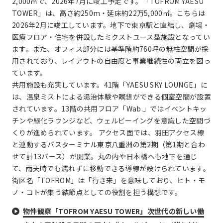
2,000㎡で、2026年7月に竣工予定です。「TOFROM YAESU
TOWER」は、高さ約250m・延床約22万5,000㎡。こちらは
2026年2月に竣工しています。地下で東京駅と直結し、劇場・
医療フロア・住宅を併設したミクストユース型施設となってい
ます。また、オフィス部分には基準階約760坪の無柱空間が採
用されており、レイアウトの自由度と事業継続性の両立を図っ
ています。
共用施設も充実しています。41階「YAESU SKY LOUNGE」に
は、温泉ミストによる湯治体験や瞑想ができる個室空間が設置
されています。13階の共用フロア「Wab.」ではイベントキッ
チンや緑化ラウンジなど、ウェルビーイングを意識した空間づ
くりが進められています。 アクセス面では、羽田アクセス線
と連動するバスターミナル東京八重洲の第2期（第1期と合わ
せて計13バース）が開業。丸の内や日本橋へも地下を通じ
て、雨天時でも濡れずに移動できる導線が設けられています。
街区名「TOFROM」は「行き来」を意味しており、ヒト・モ
ノ・コトが集う結節点としての役割を担う構想です。
物件観察「TOFROM YAESU TOWER」次世代の新しい働