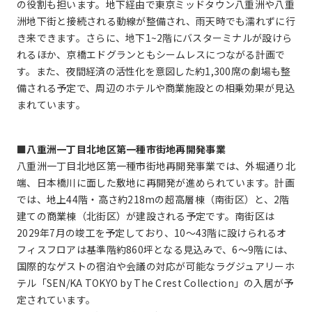
の役割も担います。地下経由で東京ミッドタウン八重洲や八重
洲地下街と接続される動線が整備され、雨天時でも濡れずに行
き来できます。さらに、地下1~2階にバスターミナルが設けら
れるほか、京橋エドグランともシームレスにつながる計画で
す。また、夜間経済の活性化を意図した約1,300席の劇場も整
備される予定で、周辺のホテルや商業施設との相乗効果が見込
まれています。
■八重洲一丁目北地区第一種市街地再開発事業
八重洲一丁目北地区第一種市街地再開発事業では、外堀通り北
端、日本橋川に面した敷地に再開発が進められています。計画
では、地上44階・高さ約218mの超高層棟（南街区）と、2階
建ての商業棟（北街区）が建設される予定です。南街区は
2029年7月の竣工を予定しており、10〜43階に設けられるオ
フィスフロアは基準階約860坪となる見込みで、6〜9階には、
国際的なゲストの宿泊や会議の対応が可能なラグジュアリーホ
テル「SEN/KA TOKYO by The Crest Collection」の入居が予
定されています。