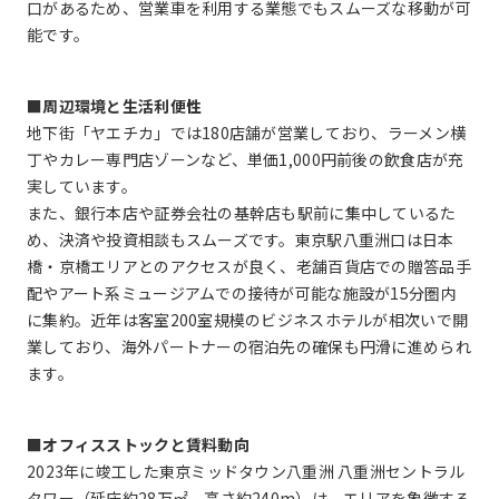
口があるため、営業車を利用する業態でもスムーズな移動が可
能です。
■周辺環境と生活利便性
地下街「ヤエチカ」では180店舗が営業しており、ラーメン横
丁やカレー専門店ゾーンなど、単価1,000円前後の飲食店が充
実しています。
また、銀行本店や証券会社の基幹店も駅前に集中しているた
め、決済や投資相談もスムーズです。東京駅八重洲口は日本
橋・京橋エリアとのアクセスが良く、老舗百貨店での贈答品手
配やアート系ミュージアムでの接待が可能な施設が15分圏内
に集約。近年は客室200室規模のビジネスホテルが相次いで開
業しており、海外パートナーの宿泊先の確保も円滑に進められ
ます。
■オフィスストックと賃料動向
2023年に竣工した東京ミッドタウン八重洲 八重洲セントラル
タワー（延床約28万㎡、高さ約240m）は、エリアを象徴する