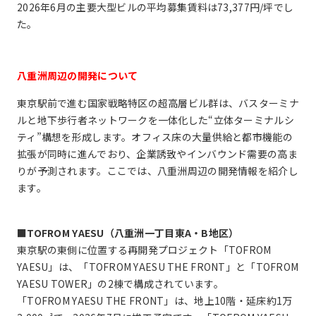
2026年6月の主要大型ビルの平均募集賃料は73,377円/坪でし
た。
八重洲周辺の開発について
東京駅前で進む国家戦略特区の超高層ビル群は、バスターミナ
ルと地下歩行者ネットワークを一体化した“立体ターミナルシ
ティ”構想を形成します。オフィス床の大量供給と都市機能の
拡張が同時に進んでおり、企業誘致やインバウンド需要の高ま
りが予測されます。ここでは、八重洲周辺の開発情報を紹介し
ます。
■TOFROM YAESU（八重洲一丁目東A・B地区）
東京駅の東側に位置する再開発プロジェクト「TOFROM
YAESU」は、「TOFROM YAESU THE FRONT」と「TOFROM
YAESU TOWER」の2棟で構成されています。
「TOFROM YAESU THE FRONT」は、地上10階・延床約1万