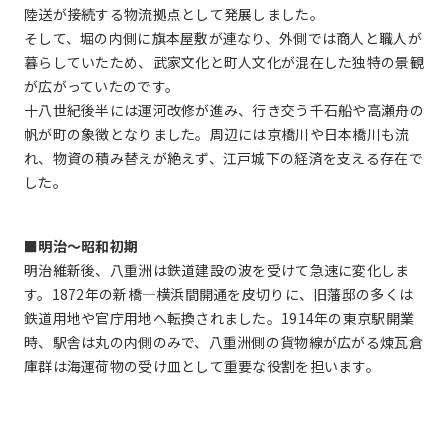
陸送が接続する物流拠点として発展しました。
そして、堀の内側に旗本屋敷が連なり、外側では商人と職人が
暮らしていたため、武家文化と町人文化が混在した独特の景観
が広がっていたのです。
十八世紀後半には運河改修が進み、行き交う千石船や高瀬舟の
帆が町の象徴となりました。周辺には京橋川や日本橋川も流
れ、物資の積み替えが絶えず、江戸城下の経済を支える存在で
した。
■明治〜昭和初期
明治維新後、八重洲は鉄道建設の波を受けて急速に変化しま
す。1872年の新橋―横浜間開通を皮切りに、旧藩邸の多くは
鉄道用地や官庁用地へ転換されました。1914年の東京駅開業
時、駅舎は丸の内側のみで、八重洲側の貨物線が広がる煉瓦倉
庫群は海運荷物の受け皿として重要な役割を担います。