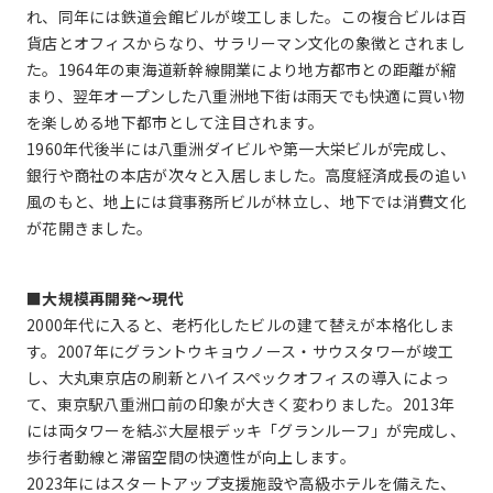
れ、同年には鉄道会館ビルが竣工しました。この複合ビルは百
貨店とオフィスからなり、サラリーマン文化の象徴とされまし
た。1964年の東海道新幹線開業により地方都市との距離が縮
まり、翌年オープンした八重洲地下街は雨天でも快適に買い物
を楽しめる地下都市として注目されます。
1960年代後半には八重洲ダイビルや第一大栄ビルが完成し、
銀行や商社の本店が次々と入居しました。高度経済成長の追い
風のもと、地上には貸事務所ビルが林立し、地下では消費文化
が花開きました。
■大規模再開発〜現代
2000年代に入ると、老朽化したビルの建て替えが本格化しま
す。2007年にグラントウキョウノース・サウスタワーが竣工
し、大丸東京店の刷新とハイスペックオフィスの導入によっ
て、東京駅八重洲口前の印象が大きく変わりました。2013年
には両タワーを結ぶ大屋根デッキ「グランルーフ」が完成し、
歩行者動線と滞留空間の快適性が向上します。
2023年にはスタートアップ支援施設や高級ホテルを備えた、