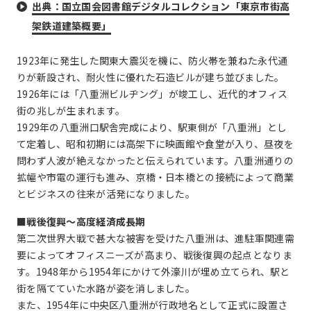
出典：国立国会図書館デジタルコレクション「東京市街高
架鉄道建築概要」
1923年に発生した関東大震災を機に、防火帯を兼ねた永代通
りが新設され、耐火性に優れた石造ビルが建ち並びました。
1926年には「八重洲ビルヂング」が竣工し、近代的オフィス
街の兆しが生まれます。
1929年の八重洲口駅舎完成により、駅東側が「八重洲」とし
て定着し、昭和初期には高架下に映画館や食堂が入り、昼夜を
問わず人波が絶えなかったと伝えられています。八重洲通りの
拡幅や市電の運行も進み、京橋・日本橋との接続によって商業
とビジネスの往来が活発になりました。
■戦後復興〜高度経済成長期
第二次世界大戦で甚大な被害を受けた八重洲は、進駐軍関連需
要によってオフィスニーズが高まり、戦後復興の起点となりま
す。1948年から1954年にかけて外濠川が埋め立てられ、駅と
街を隔てていた水路が姿を消しました。
また、1954年に中央区八重洲が行政地名として正式に設置さ