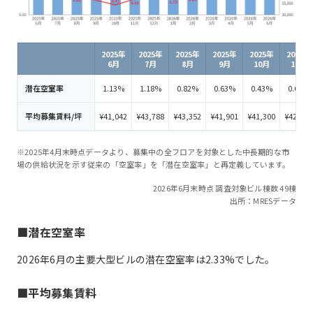
2025年
2025年
2025年
2025年
2025年
2025年
6月
7月
8月
9月
10月
11月
潜在空室率
1.13%
1.18%
0.82%
0.63%
0.43%
0.69%
平均募集賃料/坪
¥41,042
¥43,788
¥43,352
¥41,901
¥41,300
¥42,562
※2025年4月末時点データより、募集中の全フロアを対象とした中長期的な市
場の供給状況を示す従来の「空室率」を「潜在空室率」と再定義しています。
2026年6月末時点 調査対象ビル棟数 49棟
出所：MRESデータ
■潜在空室率
2026年6月の主要大型ビルの潜在空室率は2.33%でした。
■平均募集賃料