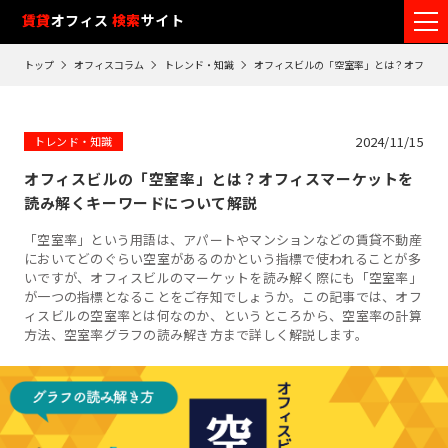
フ
賃貸
オフィス
検索
サイト
ロ
トップ
オフィスコラム
トレンド・知識
オフィスビルの「空室率」とは？オフィス
ア
閲
覧
2024/11/15
トレンド・知識
履
オフィスビルの「空室率」とは？オフィスマーケットを
歴
読み解くキーワードについて解説
※
「空室率」という用語は、アパートやマンションなどの賃貸不動産
閲
においてどのぐらい空室があるのかという指標で使われることが多
覧
いですが、オフィスビルのマーケットを読み解く際にも「空室率」
履
が一つの指標となることをご存知でしょうか。この記事では、オフ
歴
ィスビルの空室率とは何なのか、というところから、空室率の計算
は
方法、空室率グラフの読み解き方まで詳しく解説します。
90
日
が
過
ぎ
る