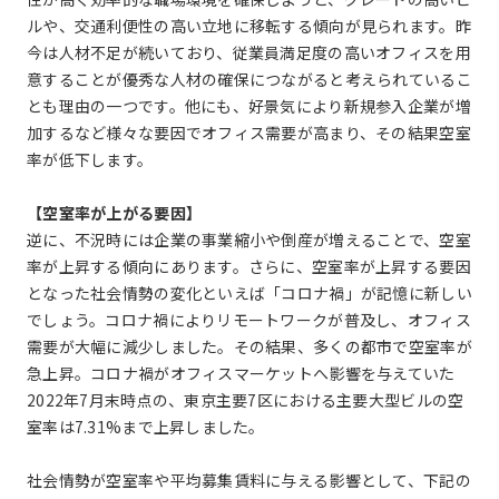
ルや、交通利便性の高い立地に移転する傾向が見られます。昨
今は人材不足が続いており、従業員満足度の高いオフィスを用
意することが優秀な人材の確保につながると考えられているこ
とも理由の一つです。他にも、好景気により新規参入企業が増
加するなど様々な要因でオフィス需要が高まり、その結果空室
率が低下します。
【空室率が上がる要因】
逆に、不況時には企業の事業縮小や倒産が増えることで、空室
率が上昇する傾向にあります。さらに、空室率が上昇する要因
となった社会情勢の変化といえば「コロナ禍」が記憶に新しい
でしょう。コロナ禍によりリモートワークが普及し、オフィス
需要が大幅に減少しました。その結果、多くの都市で空室率が
急上昇。コロナ禍がオフィスマーケットへ影響を与えていた
2022年7月末時点の、東京主要7区における主要大型ビルの空
室率は7.31%まで上昇しました。
社会情勢が空室率や平均募集賃料に与える影響として、下記の