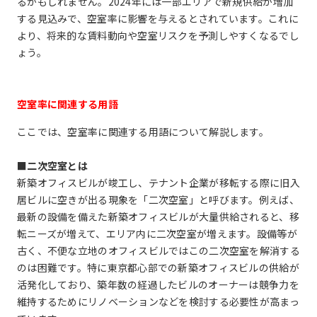
るかもしれません。2024年には一部エリアで新規供給が増加
する見込みで、空室率に影響を与えるとされています。これに
より、将来的な賃料動向や空室リスクを予測しやすくなるでし
ょう。
空室率に関連する用語
ここでは、空室率に関連する用語について解説します。
■二次空室とは
新築オフィスビルが竣工し、テナント企業が移転する際に旧入
居ビルに空きが出る現象を「二次空室」と呼びます。例えば、
最新の設備を備えた新築オフィスビルが大量供給されると、移
転ニーズが増えて、エリア内に二次空室が増えます。設備等が
古く、不便な立地のオフィスビルではこの二次空室を解消する
のは困難です。特に東京都心部での新築オフィスビルの供給が
活発化しており、築年数の経過したビルのオーナーは競争力を
維持するためにリノベーションなどを検討する必要性が高まっ