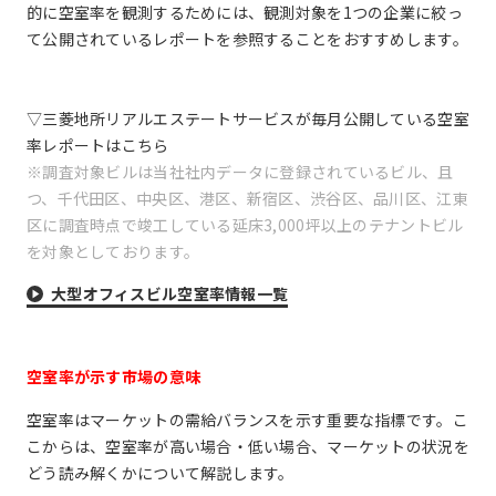
的に空室率を観測するためには、観測対象を1つの企業に絞っ
て公開されているレポートを参照することをおすすめします。
▽三菱地所リアルエステートサービスが毎月公開している空室
率レポートはこちら
※調査対象ビルは当社社内データに登録されているビル、且
つ、千代田区、中央区、港区、新宿区、渋谷区、品川区、江東
区に調査時点で竣工している延床3,000坪以上のテナントビル
を対象としております。
大型オフィスビル空室率情報一覧
空室率が示す市場の意味
空室率はマーケットの需給バランスを示す重要な指標です。こ
こからは、空室率が高い場合・低い場合、マーケットの状況を
どう読み解くかについて解説します。