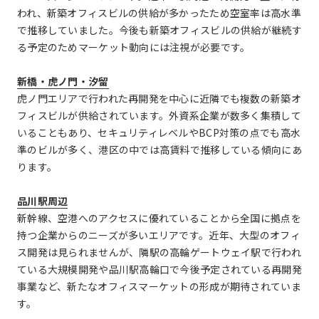
われ、新築オフィスビルの供給が多かったため空室率は高水準
で推移していました。今後も新築オフィスビルの供給が継続す
る予定のためマーケット動向には注視が必要です。
新橋・虎ノ門・汐留
虎ノ門エリアで行われた再開発を中心に近隣でも複数の新築オ
フィスビルが供給されています。外資系企業が数多く集積して
いることもあり、セキュリティレベルやBCP対策の点でも高水
準のビルが多く、港区の中では高賃料で推移している傾向にあ
ります。
品川駅周辺
新幹線、空港へのアクセスに優れていることから全国に拠点を
持つ企業からのニーズが多いエリアです。近年、大型のオフィ
ス開発は見られませんが、隣駅の高輪ゲートウェイ駅で行われ
ている大規模開発や品川駅高輪口で今後予定されている再開発
事業など、新たなオフィスマーケットの形成が期待されていま
す。