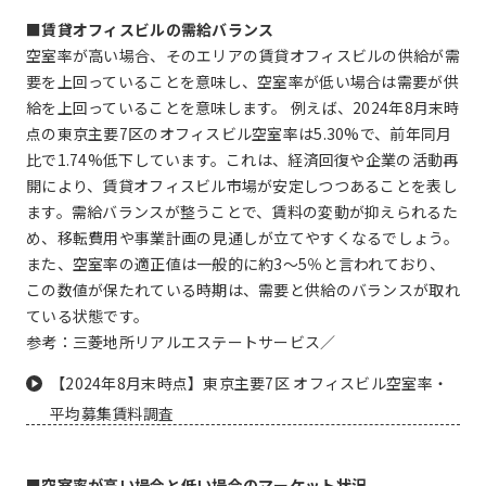
■賃貸オフィスビルの需給バランス
空室率が高い場合、そのエリアの賃貸オフィスビルの供給が需
要を上回っていることを意味し、空室率が低い場合は需要が供
給を上回っていることを意味します。 例えば、2024年8月末時
点の東京主要7区のオフィスビル空室率は5.30%で、前年同月
比で1.74%低下しています。これは、経済回復や企業の活動再
開により、賃貸オフィスビル市場が安定しつつあることを表し
ます。需給バランスが整うことで、賃料の変動が抑えられるた
め、移転費用や事業計画の見通しが立てやすくなるでしょう。
また、空室率の適正値は一般的に約3～5％と言われており、
この数値が保たれている時期は、需要と供給のバランスが取れ
ている状態です。
参考：三菱地所リアルエステートサービス／
【2024年8月末時点】東京主要7区 オフィスビル空室率・
平均募集賃料調査
■空室率が高い場合と低い場合のマーケット状況